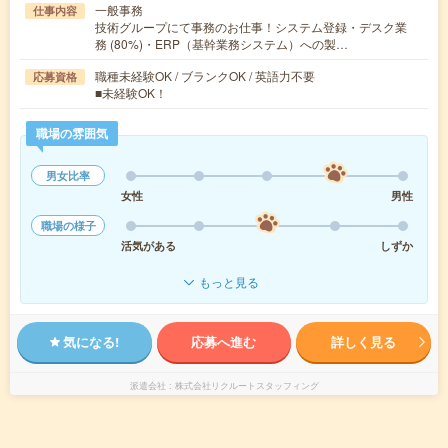
一般事務
仕事内容
技術グループにて事務のお仕事！システム登録・デスク業
務 (80%)・ERP（基幹業務システム）への製…
職種未経験OK / ブランクOK / 英語力不要
応募資格
■未経験OK！
職場の雰囲気
男女比率
女性
男性
職場の様子
活気がある
しずか
もっと見る
気になる!
応募へ進む
詳しく見る
派遣会社
株式会社リクルートスタッフィング