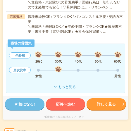
＼無資格・未経験OKの看護助手／医療行為は一切行わない
ので未経験でも安心！▽具体的には…・リネンやシ…
職種未経験OK / ブランクOK / パソコンスキル不要 / 英語力不
応募資格
要
＼無資格＊未経験OK／★年齢不問・ブランクOK★履歴書不
要・来社不要（電話登録OK）★社会保険完備＼…
職場の雰囲気
年齢層
20代
30代
40代
50代
60代
男女比率
女性
男性
もっと見る
気になる!
応募へ進む
詳しく見る
派遣会社
株式会社ニッソーネット