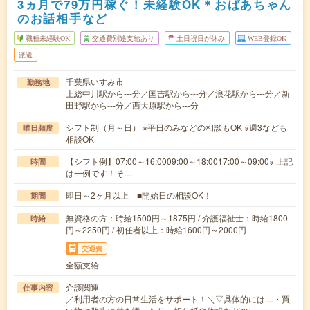
3ヵ月で79万円稼ぐ！未経験OK＊おばあちゃん
のお話相手など
職種未経験OK
交通費別途支給あり
土日祝日が休み
WEB登録OK
派遣
千葉県いすみ市
勤務地
上総中川駅から---分／国吉駅から---分／浪花駅から---分／新
田野駅から---分／西大原駅から---分
シフト制（月～日） ※平日のみなどの相談もOK ※週3なども
曜日頻度
相談OK
【シフト例】07:00～16:0009:00～18:0017:00～09:00※ 上記
時間
は一例です！そ…
即日～2ヶ月以上 ■開始日の相談OK！
期間
無資格の方：時給1500円～1875円 / 介護福祉士：時給1800
時給
円～2250円 / 初任者以上：時給1600円～2000円
交通費
全額支給
介護関連
仕事内容
／利用者の方の日常生活をサポート！＼▽具体的には…・買