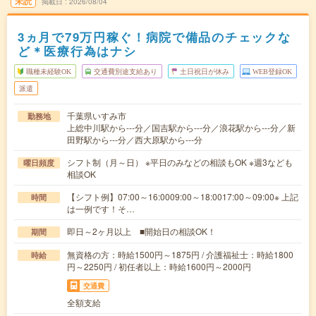
未読
掲載日
2026/08/04
3ヵ月で79万円稼ぐ！病院で備品のチェックな
ど＊医療行為はナシ
職種未経験OK
交通費別途支給あり
土日祝日が休み
WEB登録OK
派遣
千葉県いすみ市
勤務地
上総中川駅から---分／国吉駅から---分／浪花駅から---分／新
田野駅から---分／西大原駅から---分
シフト制（月～日） ※平日のみなどの相談もOK ※週3なども
曜日頻度
相談OK
【シフト例】07:00～16:0009:00～18:0017:00～09:00※ 上記
時間
は一例です！そ…
即日～2ヶ月以上 ■開始日の相談OK！
期間
無資格の方：時給1500円～1875円 / 介護福祉士：時給1800
時給
円～2250円 / 初任者以上：時給1600円～2000円
交通費
全額支給