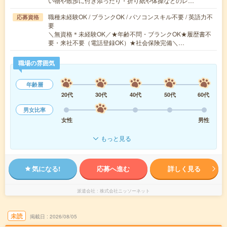
い物や散歩に付き添ったり・折り紙や体操などのレ…
職種未経験OK / ブランクOK / パソコンスキル不要 / 英語力不
応募資格
要
＼無資格＊未経験OK／★年齢不問・ブランクOK★履歴書不
要・来社不要（電話登録OK）★社会保険完備＼…
職場の雰囲気
年齢層
20代
30代
40代
50代
60代
男女比率
女性
男性
もっと見る
気になる!
応募へ進む
詳しく見る
派遣会社
株式会社ニッソーネット
未読
掲載日
2026/08/05