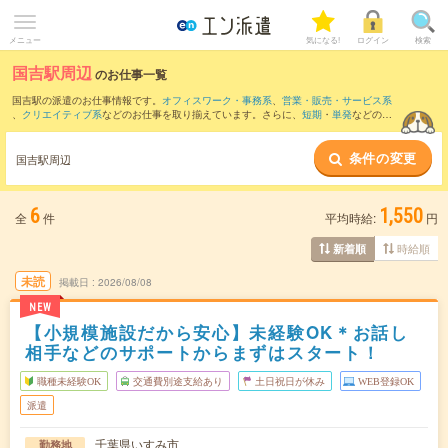
メニュー
気になる!
ログイン
検索
国吉駅周辺
のお仕事一覧
国吉駅の派遣のお仕事情報です。
オフィスワーク・事務系
、
営業・販売・サービス系
、
クリエイティブ系
などのお仕事を取り揃えています。さらに、
短期
・
単発
などの期
間や、
職種未経験OK
などのこだわり条件で絞り込んでいただけます。
条件の変更
また、
上総中川駅
・
大原(千葉県)駅
・
太東駅
・
長者町駅
・
三門駅
など近隣駅のお仕事も
国吉駅周辺
ご確認いただけます。
6
1,550
全
件
平均時給:
円
時給順
新着順
未読
掲載日
2026/08/08
NEW
【小規模施設だから安心】未経験OK＊お話し
相手などのサポートからまずはスタート！
職種未経験OK
交通費別途支給あり
土日祝日が休み
WEB登録OK
派遣
千葉県いすみ市
勤務地