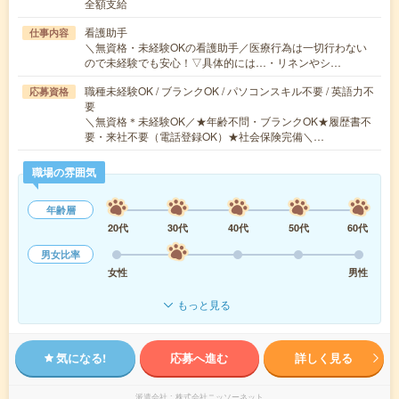
全額支給
看護助手
仕事内容
＼無資格・未経験OKの看護助手／医療行為は一切行わない
ので未経験でも安心！▽具体的には…・リネンやシ…
職種未経験OK / ブランクOK / パソコンスキル不要 / 英語力不
応募資格
要
＼無資格＊未経験OK／★年齢不問・ブランクOK★履歴書不
要・来社不要（電話登録OK）★社会保険完備＼…
職場の雰囲気
年齢層
20代
30代
40代
50代
60代
男女比率
女性
男性
もっと見る
気になる!
応募へ進む
詳しく見る
派遣会社
株式会社ニッソーネット