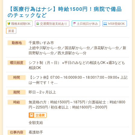
【医療行為はナシ】時給1500円！病院で備品
のチェックなど
職種未経験OK
交通費別途支給あり
土日祝日が休み
WEB登録OK
派遣
千葉県いすみ市
勤務地
上総中川駅から---分／国吉駅から---分／浪花駅から---分／新
田野駅から---分／西大原駅から---分
シフト制（月～日） ※平日のみなどの相談もOK ※週3なども
曜日頻度
相談OK
【シフト例】07:00～16:0009:00～18:0017:00～09:00※ 上記
時間
は一例です！そ…
即日～2ヶ月以上
期間
無資格の方：時給1500円～1875円 / 介護福祉士：時給1800
時給
円～2250円 / 初任者以上：時給1600円～2000円
交通費
全額支給
看護助手
仕事内容