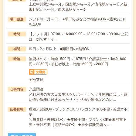
上総中川駅から---分／国吉駅から---分／浪花駅から---分／新
田野駅から---分／西大原駅から---分
シフト制（月～日） ※平日のみなどの相談もOK ※週3なども
曜日頻度
相談OK
【シフト例】07:00～16:0009:00～18:0017:00～09:00※ 上記
時間
は一例です！そ…
即日～2ヶ月以上 ■開始日の相談OK！
期間
無資格の方：時給1500円～1875円 / 介護福祉士：時給1800
時給
円～2250円 / 初任者以上：時給1600円～2000円
交通費
全額支給
介護関連
仕事内容
／利用者の方の日常生活をサポート！＼▽具体的には…・買
い物や散歩に付き添ったり・折り紙や体操などのレ…
職種未経験OK / ブランクOK / パソコンスキル不要 / 英語力不
応募資格
要
＼無資格＊未経験OK／★年齢不問・ブランクOK★履歴書不
要・来社不要（電話登録OK）★社会保険完備＼…