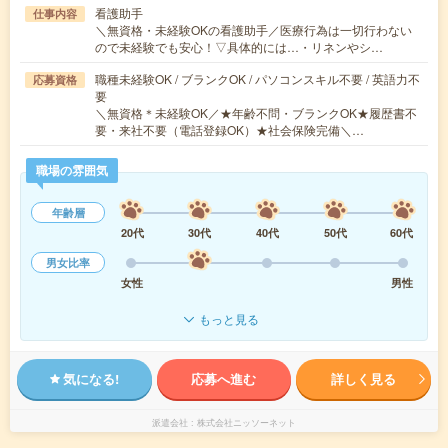
看護助手
仕事内容
＼無資格・未経験OKの看護助手／医療行為は一切行わない
ので未経験でも安心！▽具体的には…・リネンやシ…
職種未経験OK / ブランクOK / パソコンスキル不要 / 英語力不
応募資格
要
＼無資格＊未経験OK／★年齢不問・ブランクOK★履歴書不
要・来社不要（電話登録OK）★社会保険完備＼…
職場の雰囲気
年齢層
20代
30代
40代
50代
60代
男女比率
女性
男性
もっと見る
気になる!
応募へ進む
詳しく見る
派遣会社
株式会社ニッソーネット