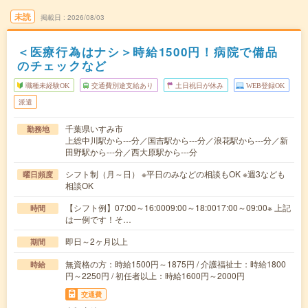
未読
掲載日
2026/08/03
＜医療行為はナシ＞時給1500円！病院で備品
のチェックなど
職種未経験OK
交通費別途支給あり
土日祝日が休み
WEB登録OK
派遣
千葉県いすみ市
勤務地
上総中川駅から---分／国吉駅から---分／浪花駅から---分／新
田野駅から---分／西大原駅から---分
シフト制（月～日） ※平日のみなどの相談もOK ※週3なども
曜日頻度
相談OK
【シフト例】07:00～16:0009:00～18:0017:00～09:00※ 上記
時間
は一例です！そ…
即日～2ヶ月以上
期間
無資格の方：時給1500円～1875円 / 介護福祉士：時給1800
時給
円～2250円 / 初任者以上：時給1600円～2000円
交通費