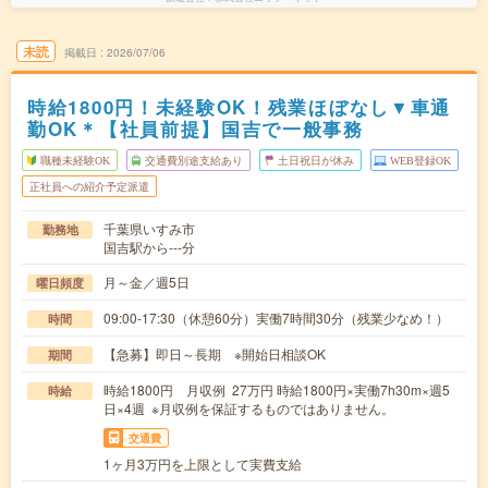
未読
掲載日
2026/07/06
時給1800円！未経験OK！残業ほぼなし▼車通
勤OK＊【社員前提】国吉で一般事務
職種未経験OK
交通費別途支給あり
土日祝日が休み
WEB登録OK
正社員への紹介予定派遣
千葉県いすみ市
勤務地
国吉駅から---分
月～金／週5日
曜日頻度
09:00-17:30（休憩60分）実働7時間30分（残業少なめ！）
時間
【急募】即日～長期 ※開始日相談OK
期間
時給1800円 月収例 27万円 時給1800円×実働7h30m×週5
時給
日×4週 ※月収例を保証するものではありません。
交通費
1ヶ月3万円を上限として実費支給