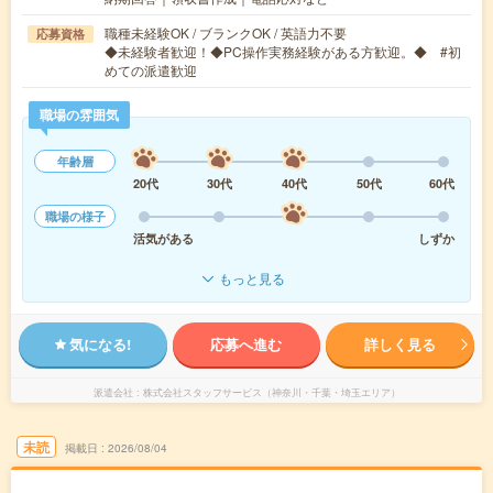
職種未経験OK / ブランクOK / 英語力不要
応募資格
◆未経験者歓迎！◆PC操作実務経験がある方歓迎。◆ #初
めての派遣歓迎
職場の雰囲気
年齢層
20代
30代
40代
50代
60代
職場の様子
活気がある
しずか
もっと見る
気になる!
応募へ進む
詳しく見る
派遣会社
株式会社スタッフサービス（神奈川・千葉・埼玉エリア）
未読
掲載日
2026/08/04