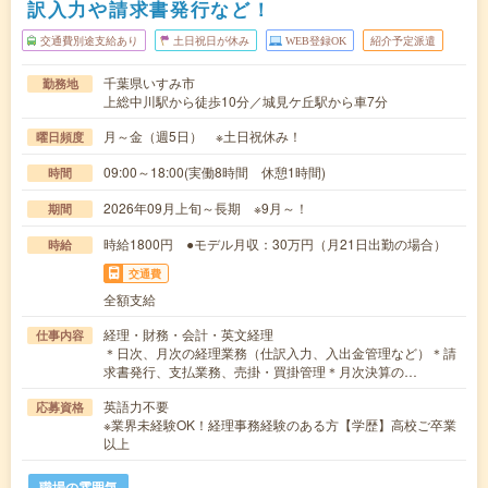
訳入力や請求書発行など！
交通費別途支給あり
土日祝日が休み
WEB登録OK
紹介予定派遣
千葉県いすみ市
勤務地
上総中川駅から徒歩10分／城見ケ丘駅から車7分
月～金（週5日） ※土日祝休み！
曜日頻度
09:00～18:00(実働8時間 休憩1時間)
時間
2026年09月上旬～長期 ※9月～！
期間
時給1800円 ●モデル月収：30万円（月21日出勤の場合）
時給
交通費
全額支給
経理・財務・会計・英文経理
仕事内容
＊日次、月次の経理業務（仕訳入力、入出金管理など）＊請
求書発行、支払業務、売掛・買掛管理＊月次決算の…
英語力不要
応募資格
※業界未経験OK！経理事務経験のある方【学歴】高校ご卒業
以上
職場の雰囲気