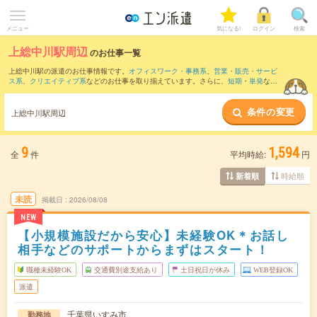
メニュー
気になる!
ログイン
検索
上総中川駅周辺
のお仕事一覧
上総中川駅の派遣のお仕事情報です。
オフィスワーク・事務系
、
営業・販売・サービ
ス系
、
クリエイティブ系
などのお仕事を取り揃えています。さらに、
短期
・
単発
など
の期間や、
職種未経験OK
などのこだわり条件で絞り込んでいただけます。
条件の変更
また、
養老渓谷駅
・
大原(千葉県)駅
・
太東駅
・
長者町駅
・
三門駅
など近隣駅のお仕事も
上総中川駅周辺
ご確認いただけます。
9
1,594
全
件
平均時給:
円
時給順
新着順
未読
掲載日
2026/08/08
NEW
【小規模施設だから安心】未経験OK＊お話し
相手などのサポートからまずはスタート！
職種未経験OK
交通費別途支給あり
土日祝日が休み
WEB登録OK
派遣
千葉県いすみ市
勤務地