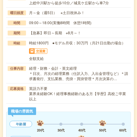
上総中川駅から徒歩10分／城見ケ丘駅から車7分
月～金（週5日） ※土日祝休み！
曜日頻度
09:00～18:00(実働8時間 休憩1時間)
時間
【急募】即日～長期 ※8月～！
期間
時給1800円 ●モデル月収：30万円（月21日出勤の場合）
時給
交通費
全額支給
経理・財務・会計・英文経理
仕事内容
＊日次、月次の経理業務（仕訳入力、入出金管理など）＊請
求書発行、支払業務、売掛・買掛管理＊月次決算の…
英語力不要
応募資格
業界未経験OK！経理事務経験のある方【学歴】高校ご卒業
以上
職場の雰囲気
年齢層
20代
30代
40代
50代
60代