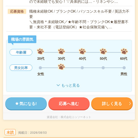
ので未経験でも安心！▽具体的には…・リネンやシ…
職種未経験OK / ブランクOK / パソコンスキル不要 / 英語力不
応募資格
要
＼無資格＊未経験OK／★年齢不問・ブランクOK★履歴書不
要・来社不要（電話登録OK）★社会保険完備＼…
職場の雰囲気
年齢層
20代
30代
40代
50代
60代
男女比率
女性
男性
もっと見る
気になる!
応募へ進む
詳しく見る
派遣会社
株式会社ニッソーネット
未読
掲載日
2026/08/03