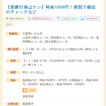
【医療行為はナシ】時給1500円！病院で備品
のチェックなど
職種未経験OK
交通費別途支給あり
土日祝日が休み
WEB登録OK
派遣
千葉県いすみ市
勤務地
上総中川駅から---分／国吉駅から---分／浪花駅から---分／新
田野駅から---分／西大原駅から---分
シフト制（月～日） ※平日のみなどの相談もOK ※週3なども
曜日頻度
相談OK
【シフト例】07:00～16:0009:00～18:0017:00～09:00※ 上記
時間
は一例です！そ…
即日～2ヶ月以上
期間
無資格の方：時給1500円～1875円 / 介護福祉士：時給1800
時給
円～2250円 / 初任者以上：時給1600円～2000円
交通費
全額支給
看護助手
仕事内容