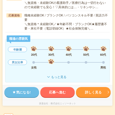
＼無資格・未経験OKの看護助手／医療行為は一切行わない
ので未経験でも安心！▽具体的には…・リネンやシ…
職種未経験OK / ブランクOK / パソコンスキル不要 / 英語力不
応募資格
要
＼無資格＊未経験OK／★年齢不問・ブランクOK★履歴書不
要・来社不要（電話登録OK）★社会保険完備＼…
職場の雰囲気
年齢層
20代
30代
40代
50代
60代
男女比率
女性
男性
もっと見る
気になる!
応募へ進む
詳しく見る
派遣会社
株式会社ニッソーネット