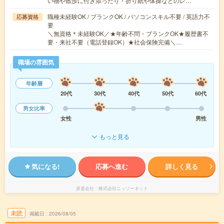
い物や散歩に付き添ったり・折り紙や体操などのレ…
職種未経験OK / ブランクOK / パソコンスキル不要 / 英語力不
応募資格
要
＼無資格＊未経験OK／★年齢不問・ブランクOK★履歴書不
要・来社不要（電話登録OK）★社会保険完備＼…
職場の雰囲気
年齢層
20代
30代
40代
50代
60代
男女比率
女性
男性
もっと見る
気になる!
応募へ進む
詳しく見る
派遣会社
株式会社ニッソーネット
未読
掲載日
2026/08/05