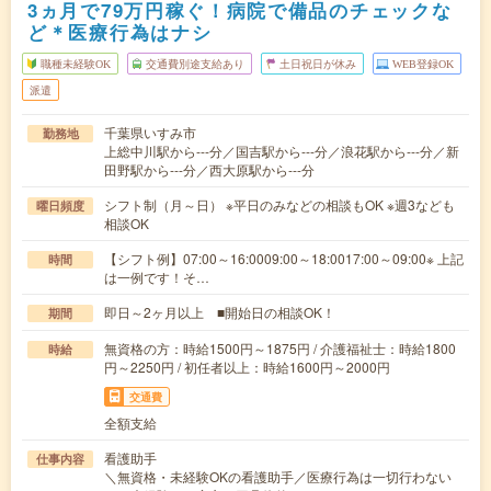
3ヵ月で79万円稼ぐ！病院で備品のチェックな
ど＊医療行為はナシ
職種未経験OK
交通費別途支給あり
土日祝日が休み
WEB登録OK
派遣
千葉県いすみ市
勤務地
上総中川駅から---分／国吉駅から---分／浪花駅から---分／新
田野駅から---分／西大原駅から---分
シフト制（月～日） ※平日のみなどの相談もOK ※週3なども
曜日頻度
相談OK
【シフト例】07:00～16:0009:00～18:0017:00～09:00※ 上記
時間
は一例です！そ…
即日～2ヶ月以上 ■開始日の相談OK！
期間
無資格の方：時給1500円～1875円 / 介護福祉士：時給1800
時給
円～2250円 / 初任者以上：時給1600円～2000円
交通費
全額支給
看護助手
仕事内容
＼無資格・未経験OKの看護助手／医療行為は一切行わない