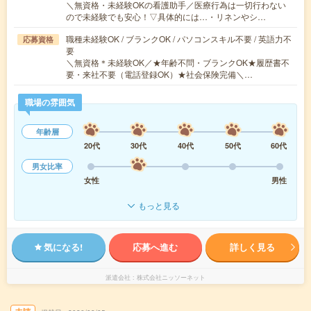
＼無資格・未経験OKの看護助手／医療行為は一切行わない
ので未経験でも安心！▽具体的には…・リネンやシ…
職種未経験OK / ブランクOK / パソコンスキル不要 / 英語力不
応募資格
要
＼無資格＊未経験OK／★年齢不問・ブランクOK★履歴書不
要・来社不要（電話登録OK）★社会保険完備＼…
職場の雰囲気
年齢層
20代
30代
40代
50代
60代
男女比率
女性
男性
もっと見る
気になる!
応募へ進む
詳しく見る
派遣会社
株式会社ニッソーネット