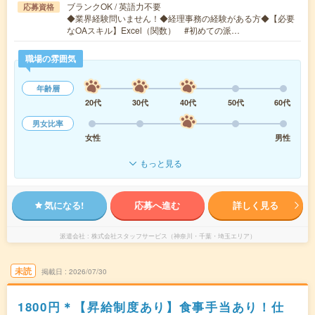
ブランクOK / 英語力不要
応募資格
◆業界経験問いません！◆経理事務の経験がある方◆【必要
なOAスキル】Excel（関数） #初めての派…
職場の雰囲気
年齢層
20代
30代
40代
50代
60代
男女比率
女性
男性
もっと見る
気になる!
応募へ進む
詳しく見る
派遣会社
株式会社スタッフサービス（神奈川・千葉・埼玉エリア）
未読
掲載日
2026/07/30
1800円＊【昇給制度あり】食事手当あり！仕