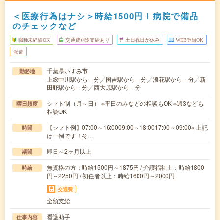
＜医療行為はナシ＞時給1500円！病院で備品
のチェックなど
職種未経験OK
交通費別途支給あり
土日祝日が休み
WEB登録OK
派遣
千葉県いすみ市
勤務地
上総中川駅から---分／国吉駅から---分／浪花駅から---分／新
田野駅から---分／西大原駅から---分
シフト制（月～日） ※平日のみなどの相談もOK ※週3なども
曜日頻度
相談OK
【シフト例】07:00～16:0009:00～18:0017:00～09:00※ 上記
時間
は一例です！そ…
即日～2ヶ月以上
期間
無資格の方：時給1500円～1875円 / 介護福祉士：時給1800
時給
円～2250円 / 初任者以上：時給1600円～2000円
交通費
全額支給
看護助手
仕事内容