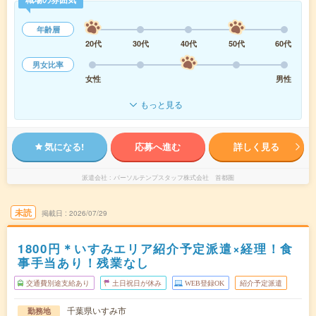
年齢層
20代
30代
40代
50代
60代
男女比率
女性
男性
もっと見る
気になる!
応募へ進む
詳しく見る
派遣会社
パーソルテンプスタッフ株式会社 首都圏
未読
掲載日
2026/07/29
1800円＊いすみエリア紹介予定派遣×経理！食
事手当あり！残業なし
交通費別途支給あり
土日祝日が休み
WEB登録OK
紹介予定派遣
千葉県いすみ市
勤務地