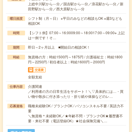
上総中川駅から---分／国吉駅から---分／浪花駅から---分／新
田野駅から---分／西大原駅から---分
シフト制（月～日） ※平日のみなどの相談もOK ※週3なども
曜日頻度
相談OK
【シフト例】07:00～16:0009:00～18:0017:00～09:00※ 上記
時間
は一例です！そ…
即日～2ヶ月以上 ■開始日の相談OK！
期間
無資格の方：時給1500円～1875円 / 介護福祉士：時給1800
時給
円～2250円 / 初任者以上：時給1600円～2000円
交通費
全額支給
介護関連
仕事内容
／利用者の方の日常生活をサポート！＼▽具体的には…・買
い物や散歩に付き添ったり・折り紙や体操などのレ…
職種未経験OK / ブランクOK / パソコンスキル不要 / 英語力不
応募資格
要
＼無資格＊未経験OK／★年齢不問・ブランクOK★履歴書不
要・来社不要（電話登録OK）★社会保険完備＼…