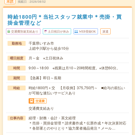
未読
掲載日
2026/08/02
時給1800円＊当社スタッフ就業中＊売掛・買
掛金管理など
交通費別途支給あり
土日祝日が休み
WEB登録OK
派遣
千葉県いすみ市
勤務地
上総中川駅から徒歩10分
月～金 ※土日祝休み
曜日頻度
9:00～18:00 ※残業は月10～20時間程度。※休憩60分。
時間
【急募】即日～長期
期間
時給1800円＋交 【月収例】375,750円～ ■給与の前払い
時給
が可能な速払いサービスあり
交通費
交通費支給あり
経理・財務・会計・英文経理
仕事内容
＊売掛・買掛金管理＊請求書作成＊伝票作成＊年次決算対応
＊各部署とのやりとり＊協力業者備品発注＊メール…