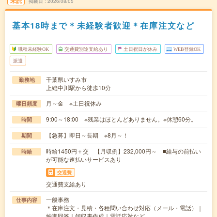
未読
掲載日
2026/08/05
基本18時まで＊未経験者歓迎＊在庫注文など
職種未経験OK
交通費別途支給あり
土日祝日が休み
WEB登録OK
派遣
千葉県いすみ市
勤務地
上総中川駅から徒歩10分
月～金 ※土日祝休み
曜日頻度
9:00～18:00 ※残業はほとんどありません。※休憩60分。
時間
【急募】即日～長期 ※8月～！
期間
時給1450円＋交 【月収例】232,000円～ ■給与の前払い
時給
が可能な速払いサービスあり
交通費
交通費支給あり
一般事務
仕事内容
＊在庫注文・見積・各種問い合わせ対応（メール・電話）｜
納期回答｜領収書作成｜電話応対など