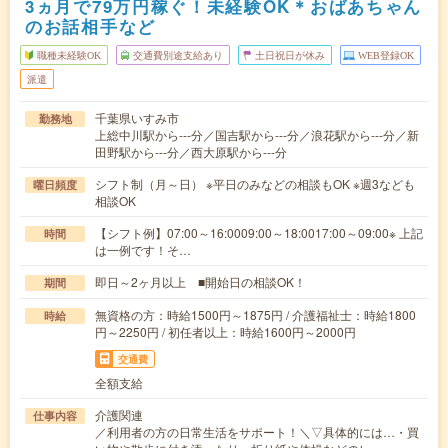
3ヵ月で79万円稼ぐ！未経験OK＊おばあちゃん
のお話相手など
職種未経験OK
交通費別途支給あり
土日祝日が休み
WEB登録OK
派遣
千葉県いすみ市
勤務地
上総中川駅から---分／国吉駅から---分／浪花駅から---分／新
田野駅から---分／西大原駅から---分
シフト制（月～日） ※平日のみなどの相談もOK ※週3なども
曜日頻度
相談OK
【シフト例】07:00～16:0009:00～18:0017:00～09:00※ 上記
時間
は一例です！そ…
即日～2ヶ月以上 ■開始日の相談OK！
期間
無資格の方：時給1500円～1875円 / 介護福祉士：時給1800
時給
円～2250円 / 初任者以上：時給1600円～2000円
交通費
全額支給
介護関連
仕事内容
／利用者の方の日常生活をサポート！＼▽具体的には…・買