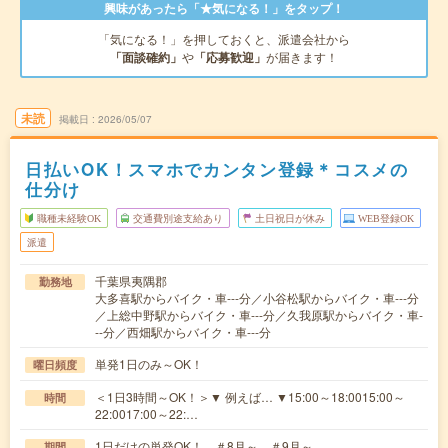
興味があったら「★気になる！」をタップ！
「気になる！」を押しておくと、派遣会社から
「面談確約」
や
「応募歓迎」
が届きます！
未読
掲載日
2026/05/07
日払いOK！スマホでカンタン登録＊コスメの
仕分け
職種未経験OK
交通費別途支給あり
土日祝日が休み
WEB登録OK
派遣
千葉県夷隅郡
勤務地
大多喜駅からバイク・車---分／小谷松駅からバイク・車---分
／上総中野駅からバイク・車---分／久我原駅からバイク・車-
--分／西畑駅からバイク・車---分
単発1日のみ～OK！
曜日頻度
＜1日3時間～OK！＞▼ 例えば… ▼15:00～18:0015:00～
時間
22:0017:00～22:…
1日だけの単発OK！ ＃8月～ ＃9月～
期間