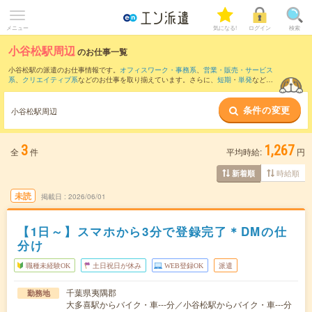
メニュー
気になる!
ログイン
検索
小谷松駅周辺
のお仕事一覧
小谷松駅の派遣のお仕事情報です。
オフィスワーク・事務系
、
営業・販売・サービス
系
、
クリエイティブ系
などのお仕事を取り揃えています。さらに、
短期
・
単発
などの
期間や、
職種未経験OK
などのこだわり条件で絞り込んでいただけます。
条件の変更
また、
飯給駅
・
里見駅
・
月崎駅
・
高滝駅
・
養老渓谷駅
など近隣駅のお仕事もご確認い
小谷松駅周辺
ただけます。
3
1,267
全
件
平均時給:
円
時給順
新着順
未読
掲載日
2026/06/01
【1日～】スマホから3分で登録完了＊DMの仕
分け
職種未経験OK
土日祝日が休み
WEB登録OK
派遣
千葉県夷隅郡
勤務地
大多喜駅からバイク・車---分／小谷松駅からバイク・車---分