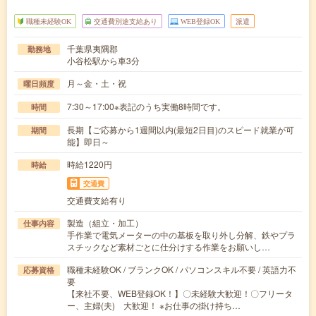
職種未経験OK
交通費別途支給あり
WEB登録OK
派遣
千葉県夷隅郡
勤務地
小谷松駅から車3分
月～金・土・祝
曜日頻度
7:30～17:00※表記のうち実働8時間です。
時間
長期【ご応募から1週間以内(最短2日目)のスピード就業が可
期間
能】即日～
時給1220円
時給
交通費
交通費支給有り
製造（組立・加工）
仕事内容
手作業で電気メーターの中の基板を取り外し分解、鉄やプラ
スチックなど素材ごとに仕分けする作業をお願いし…
職種未経験OK / ブランクOK / パソコンスキル不要 / 英語力不
応募資格
要
【来社不要、WEB登録OK！】〇未経験大歓迎！〇フリータ
ー、主婦(夫) 大歓迎！ ※お仕事の掛け持ち…