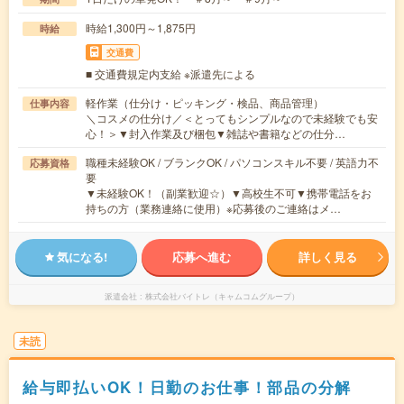
時給1,300円～1,875円
時給
交通費
■ 交通費規定内支給 ※派遣先による
軽作業（仕分け・ピッキング・検品、商品管理）
仕事内容
＼コスメの仕分け／＜とってもシンプルなので未経験でも安
心！＞▼封入作業及び梱包▼雑誌や書籍などの仕分…
職種未経験OK / ブランクOK / パソコンスキル不要 / 英語力不
応募資格
要
▼未経験OK！（副業歓迎☆）▼高校生不可▼携帯電話をお
持ちの方（業務連絡に使用）※応募後のご連絡はメ…
気になる!
応募へ進む
詳しく見る
派遣会社
株式会社バイトレ（キャムコムグループ）
未読
給与即払いOK！日勤のお仕事！部品の分解