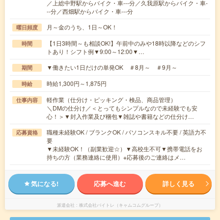
／上総中野駅からバイク・車---分／久我原駅からバイク・車-
--分／西畑駅からバイク・車---分
月～金のうち、1日～OK！
曜日頻度
【1日3時間～も相談OK!】午前中のみや18時以降などのシフ
時間
トあり！シフト例▼9:00～12:00▼…
▼働きたい1日だけの単発OK ＃8月～ ＃9月～
期間
時給1,300円～1,875円
時給
軽作業（仕分け・ピッキング・検品、商品管理）
仕事内容
＼DMの仕分け／＜とってもシンプルなので未経験でも安
心！＞▼封入作業及び梱包▼雑誌や書籍などの仕分け…
職種未経験OK / ブランクOK / パソコンスキル不要 / 英語力不
応募資格
要
▼未経験OK！（副業歓迎☆）▼高校生不可▼携帯電話をお
持ちの方（業務連絡に使用）※応募後のご連絡はメ…
気になる!
応募へ進む
詳しく見る
派遣会社
株式会社バイトレ（キャムコムグループ）