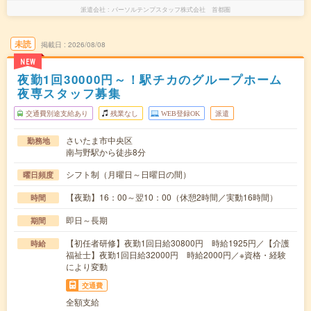
派遣会社
パーソルテンプスタッフ株式会社 首都圏
未読
掲載日
2026/08/08
NEW
夜勤1回30000円～！駅チカのグループホーム
夜専スタッフ募集
交通費別途支給あり
残業なし
WEB登録OK
派遣
さいたま市中央区
勤務地
南与野駅から徒歩8分
シフト制（月曜日～日曜日の間）
曜日頻度
【夜勤】16：00～翌10：00（休憩2時間／実動16時間）
時間
即日～長期
期間
【初任者研修】夜勤1回日給30800円 時給1925円／【介護
時給
福祉士】夜勤1回日給32000円 時給2000円／※資格・経験
により変動
交通費
全額支給