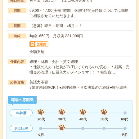
曜日頻度
09:00～17:00(実働7時間 休憩1時間)※時短については都度
時間
ご相談させていただきます。
【急募】即日～長期 ※8月～！
期間
時給1650円 月収例 231,000円
時給
交通費
全額支給
経理・財務・会計・英文経理
仕事内容
＊仕訳の入力（社員がOJTしてくれるので安心）＊残高・売
掛金の管理（伝票入力がメインです！）＊報告資…
英語力不要
応募資格
※業界未経験OK！●経理経験・月次決算のご経験●簿記資格
職場の雰囲気
年齢層
20代
30代
40代
50代
60代
男女比率
女性
男性