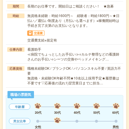
長期のお仕事です。開始日はご相談ください！ ★急募
期間
無資格未経験：時給1600円～ 経験者：時給1800円～★日
時給
払い／週払い制度あり（月払いも選べます）※稼働開始時は
手続き完了次第のお支払いとなります。
交通費
交通費支給※規定有
看護助手
仕事内容
≪病院でちょっとしたお手伝い≫○カルテ整理などの看護師
さんのお手伝い○シーツの交換やベッドメイキング…
職種未経験OK / ブランクOK / パソコンスキル不要 / 英語力不
応募資格
要
無資格・未経験OK年齢不問★10名以上採用予定★履歴書は
不要です▽応募後の流れ1)翌営業日までに担当…
職場の雰囲気
年齢層
20代
30代
40代
50代
60代
男女比率
女性
男性