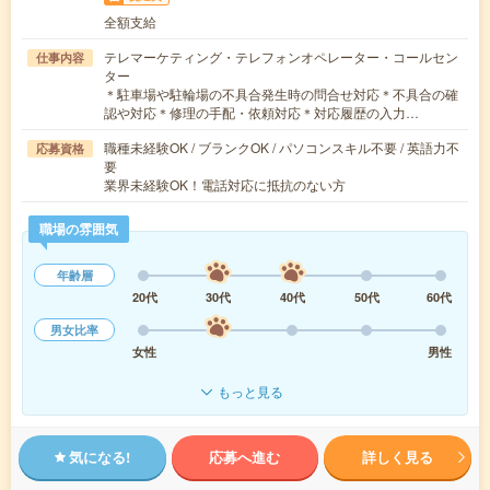
全額支給
テレマーケティング・テレフォンオペレーター・コールセン
仕事内容
ター
＊駐車場や駐輪場の不具合発生時の問合せ対応＊不具合の確
認や対応＊修理の手配・依頼対応＊対応履歴の入力…
職種未経験OK / ブランクOK / パソコンスキル不要 / 英語力不
応募資格
要
業界未経験OK！電話対応に抵抗のない方
職場の雰囲気
年齢層
20代
30代
40代
50代
60代
男女比率
女性
男性
もっと見る
気になる!
応募へ進む
詳しく見る