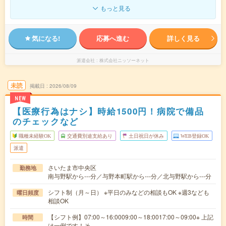
もっと見る
気になる!
応募へ進む
詳しく見る
派遣会社
株式会社ニッソーネット
未読
掲載日
2026/08/09
NEW
【医療行為はナシ】時給1500円！病院で備品
のチェックなど
職種未経験OK
交通費別途支給あり
土日祝日が休み
WEB登録OK
派遣
さいたま市中央区
勤務地
南与野駅から---分／与野本町駅から---分／北与野駅から---分
シフト制（月～日） ※平日のみなどの相談もOK ※週3なども
曜日頻度
相談OK
【シフト例】07:00～16:0009:00～18:0017:00～09:00※ 上記
時間
は一例です！そ…