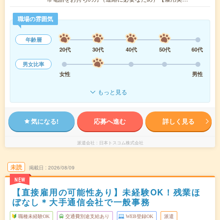
職場の雰囲気
年齢層
20代
30代
40代
50代
60代
男女比率
女性
男性
もっと見る
気になる!
応募へ進む
詳しく見る
派遣会社
日本トスコム株式会社
未読
掲載日
2026/08/09
NEW
【直接雇用の可能性あり】未経験OK！残業ほ
ぼなし＊大手通信会社で一般事務
職種未経験OK
交通費別途支給あり
WEB登録OK
派遣