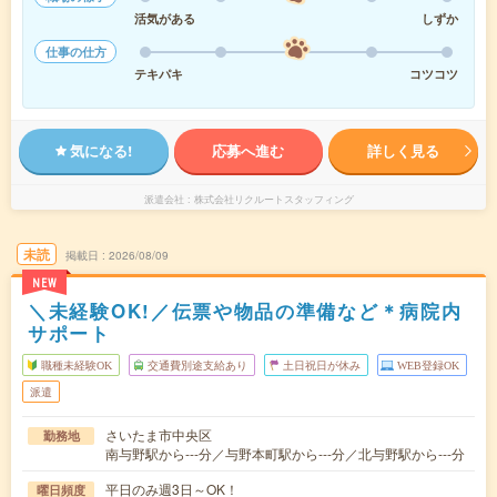
活気がある
しずか
仕事の仕方
テキパキ
コツコツ
気になる!
応募へ進む
詳しく見る
派遣会社
株式会社リクルートスタッフィング
未読
掲載日
2026/08/09
NEW
＼未経験OK!／伝票や物品の準備など＊病院内
サポート
職種未経験OK
交通費別途支給あり
土日祝日が休み
WEB登録OK
派遣
さいたま市中央区
勤務地
南与野駅から---分／与野本町駅から---分／北与野駅から---分
平日のみ週3日～OK！
曜日頻度