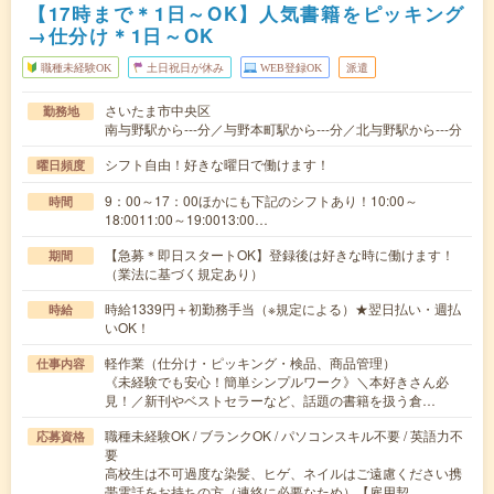
【17時まで＊1日～OK】人気書籍をピッキング
→仕分け＊1日～OK
職種未経験OK
土日祝日が休み
WEB登録OK
派遣
さいたま市中央区
勤務地
南与野駅から---分／与野本町駅から---分／北与野駅から---分
シフト自由！好きな曜日で働けます！
曜日頻度
9：00～17：00ほかにも下記のシフトあり！10:00～
時間
18:0011:00～19:0013:00…
【急募＊即日スタートOK】登録後は好きな時に働けます！
期間
（業法に基づく規定あり）
時給1339円＋初勤務手当（※規定による）★翌日払い・週払
時給
いOK！
軽作業（仕分け・ピッキング・検品、商品管理）
仕事内容
《未経験でも安心！簡単シンプルワーク》＼本好きさん必
見！／新刊やベストセラーなど、話題の書籍を扱う倉…
職種未経験OK / ブランクOK / パソコンスキル不要 / 英語力不
応募資格
要
高校生は不可過度な染髪、ヒゲ、ネイルはご遠慮ください携
帯電話をお持ちの方（連絡に必要なため）【雇用契…