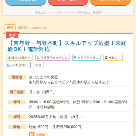
派遣会社
パーソルテンプスタッフ株式会社 首都圏
未読
掲載日
2026/08/08
NEW
【南与野・与野本町】スキルアップ応援！未経
験OK！電話対応
職種未経験OK
交通費別途支給あり
土日祝日が休み
残業なし
WEB登録OK
派遣
さいたま市中央区
勤務地
南与野駅から徒歩15分／与野本町駅から徒歩20分
月～金（週5日）
曜日頻度
09:00～18:00(実働8時間 休憩1時間)12:00～21:00(実働8時
時間
間 休憩1時間)
2026年09月上旬～長期 ※9月～！
期間
時給1600円 月収例 256,000円
時給
交通費