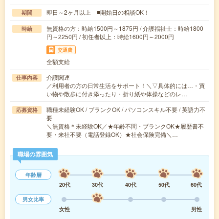
即日～2ヶ月以上 ■開始日の相談OK！
期間
無資格の方：時給1500円～1875円 / 介護福祉士：時給1800
時給
円～2250円 / 初任者以上：時給1600円～2000円
交通費
全額支給
介護関連
仕事内容
／利用者の方の日常生活をサポート！＼▽具体的には…・買
い物や散歩に付き添ったり・折り紙や体操などのレ…
職種未経験OK / ブランクOK / パソコンスキル不要 / 英語力不
応募資格
要
＼無資格＊未経験OK／★年齢不問・ブランクOK★履歴書不
要・来社不要（電話登録OK）★社会保険完備＼…
職場の雰囲気
年齢層
20代
30代
40代
50代
60代
男女比率
女性
男性