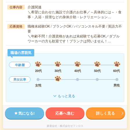
介護関連
仕事内容
＼希望に合わせた施設で介護のお仕事／～具体的には～・食
事・入浴・排泄などの身体介助・レクリエーション…
職種未経験OK / ブランクOK / パソコンスキル不要 / 英語力不
応募資格
要
＼年齢不問！介護資格があれば未経験でも応募OK／ダブル
ワーカーの方も歓迎です！ブランクは問いません！…
職場の雰囲気
年齢層
20代
30代
40代
50代
60代
男女比率
女性
男性
もっと見る
気になる!
応募へ進む
詳しく見る
派遣会社
株式会社ゼフィロス