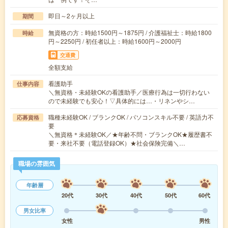
即日～2ヶ月以上
期間
無資格の方：時給1500円～1875円 / 介護福祉士：時給1800
時給
円～2250円 / 初任者以上：時給1600円～2000円
交通費
全額支給
看護助手
仕事内容
＼無資格・未経験OKの看護助手／医療行為は一切行わない
ので未経験でも安心！▽具体的には…・リネンやシ…
職種未経験OK / ブランクOK / パソコンスキル不要 / 英語力不
応募資格
要
＼無資格＊未経験OK／★年齢不問・ブランクOK★履歴書不
要・来社不要（電話登録OK）★社会保険完備＼…
職場の雰囲気
年齢層
20代
30代
40代
50代
60代
男女比率
女性
男性