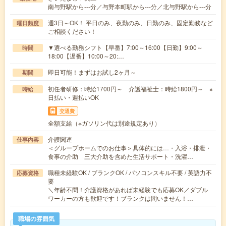
南与野駅から---分／与野本町駅から---分／北与野駅から---分
週3日～OK！ 平日のみ、夜勤のみ、日勤のみ、固定勤務など
曜日頻度
ご相談ください！
▼選べる勤務シフト【早番】7:00～16:00【日勤】9:00～
時間
18:00【遅番】10:00～20:…
即日可能！まずはお試し2ヶ月～
期間
初任者研修：時給1700円～ 介護福祉士：時給1800円～ ※
時給
日払い・週払いOK
交通費
全額支給（※ガソリン代は別途規定あり）
介護関連
仕事内容
＜グループホームでのお仕事＞具体的には…・入浴・排泄・
食事の介助 三大介助を含めた生活サポート・洗濯…
職種未経験OK / ブランクOK / パソコンスキル不要 / 英語力不
応募資格
要
＼年齢不問！介護資格があれば未経験でも応募OK／ダブル
ワーカーの方も歓迎です！ブランクは問いません！…
職場の雰囲気