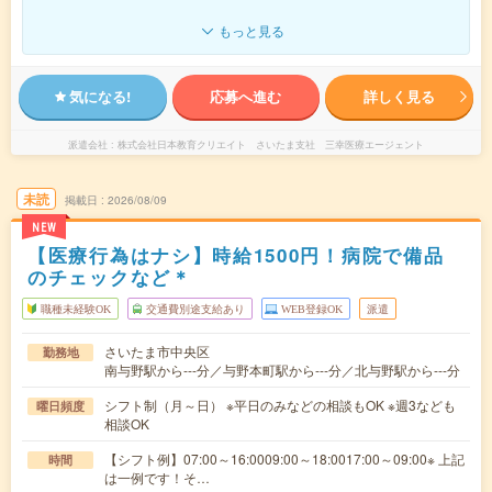
もっと見る
気になる!
応募へ進む
詳しく見る
派遣会社
株式会社日本教育クリエイト さいたま支社 三幸医療エージェント
未読
掲載日
2026/08/09
NEW
【医療行為はナシ】時給1500円！病院で備品
のチェックなど＊
職種未経験OK
交通費別途支給あり
WEB登録OK
派遣
さいたま市中央区
勤務地
南与野駅から---分／与野本町駅から---分／北与野駅から---分
シフト制（月～日） ※平日のみなどの相談もOK ※週3なども
曜日頻度
相談OK
【シフト例】07:00～16:0009:00～18:0017:00～09:00※ 上記
時間
は一例です！そ…