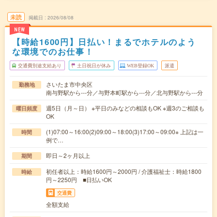
未読
掲載日
2026/08/08
NEW
【時給1600円】日払い！まるでホテルのよう
な環境でのお仕事！
交通費別途支給あり
土日祝日が休み
WEB登録OK
派遣
さいたま市中央区
勤務地
南与野駅から---分／与野本町駅から---分／北与野駅から---分
週5日（月～日） ※平日のみなどの相談もOK ※週3のご相談も
曜日頻度
OK
(1)07:00～16:00(2)09:00～18:00(3)17:00～09:00※ 上記は一
時間
例で…
即日～2ヶ月以上
期間
初任者以上：時給1600円～2000円 / 介護福祉士：時給1800
時給
円～2250円 ■日払いOK
交通費
全額支給