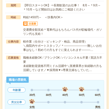
【即日スタートOK】⇒長期歓迎のお仕事！ 8月～＊9月～
期間
＊10月～など開始日はお気軽にご相談ください
時給1450円～ ＜扶養内OK＞
時給
交通費
交通費全額支給＊電車代はもちろんバス代や駐輪場代・ガソ
リン代も支給！
軽作業（仕分け・ピッキング・検品、商品管理）
仕事内容
＼病院内サポートスタッフ／＊――――――――難しいお仕
事はなし！初めての方もすぐに覚えられます―――…
職種未経験OK / ブランクOK / パソコンスキル不要 / 英語力不
応募資格
要
未経験歓迎資格不問ミドル活躍中＼医療業界が未経験の方も
活躍しています／▼採用例▼○専業主婦をしていた…
職場の雰囲気
年齢層
20代
30代
40代
50代
60代
男女比率
女性
男性