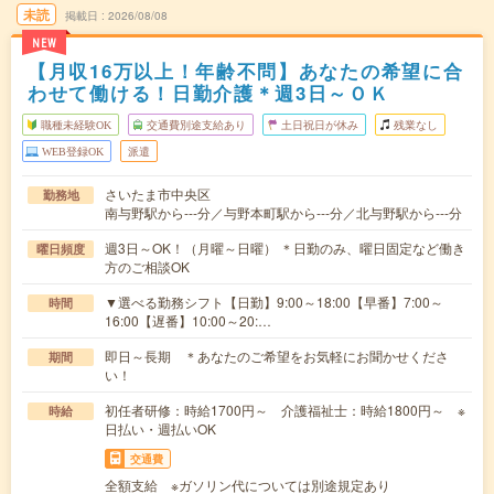
未読
掲載日
2026/08/08
NEW
【月収16万以上！年齢不問】あなたの希望に合
わせて働ける！日勤介護＊週3日～ＯＫ
職種未経験OK
交通費別途支給あり
土日祝日が休み
残業なし
WEB登録OK
派遣
さいたま市中央区
勤務地
南与野駅から---分／与野本町駅から---分／北与野駅から---分
週3日～OK！（月曜～日曜） ＊日勤のみ、曜日固定など働き
曜日頻度
方のご相談OK
▼選べる勤務シフト【日勤】9:00～18:00【早番】7:00～
時間
16:00【遅番】10:00～20:…
即日～長期 ＊あなたのご希望をお気軽にお聞かせくださ
期間
い！
初任者研修：時給1700円～ 介護福祉士：時給1800円～ ※
時給
日払い・週払いOK
交通費
全額支給 ※ガソリン代については別途規定あり