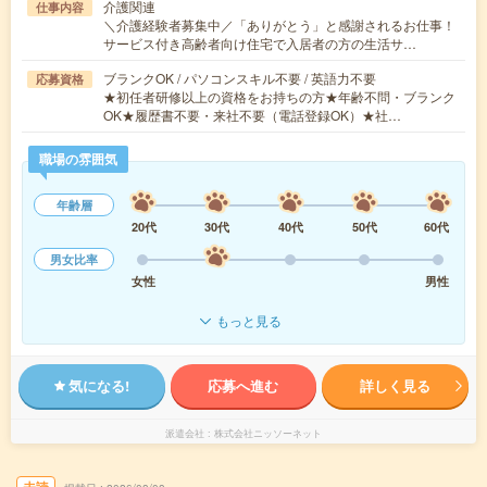
介護関連
仕事内容
＼介護経験者募集中／「ありがとう」と感謝されるお仕事！
サービス付き高齢者向け住宅で入居者の方の生活サ…
ブランクOK / パソコンスキル不要 / 英語力不要
応募資格
★初任者研修以上の資格をお持ちの方★年齢不問・ブランク
OK★履歴書不要・来社不要（電話登録OK）★社…
職場の雰囲気
年齢層
20代
30代
40代
50代
60代
男女比率
女性
男性
もっと見る
気になる!
応募へ進む
詳しく見る
派遣会社
株式会社ニッソーネット