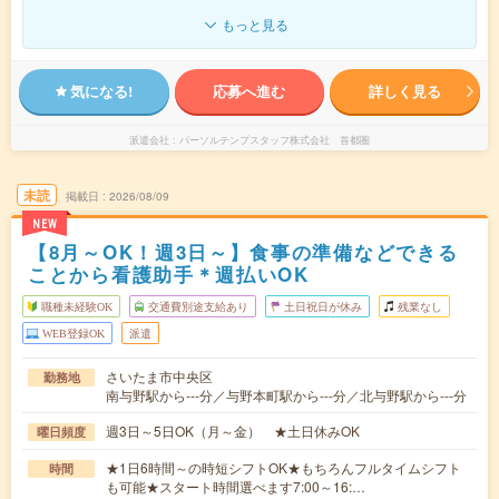
もっと見る
気になる!
応募へ進む
詳しく見る
派遣会社
パーソルテンプスタッフ株式会社 首都圏
未読
掲載日
2026/08/09
NEW
【8月～OK！週3日～】食事の準備などできる
ことから看護助手＊週払いOK
職種未経験OK
交通費別途支給あり
土日祝日が休み
残業なし
WEB登録OK
派遣
さいたま市中央区
勤務地
南与野駅から---分／与野本町駅から---分／北与野駅から---分
週3日～5日OK（月～金） ★土日休みOK
曜日頻度
★1日6時間～の時短シフトOK★もちろんフルタイムシフト
時間
も可能★スタート時間選べます7:00～16:…