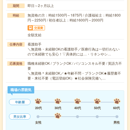
即日～2ヶ月以上
期間
無資格の方：時給1500円～1875円 / 介護福祉士：時給1800
時給
円～2250円 / 初任者以上：時給1600円～2000円
交通費
全額支給
看護助手
仕事内容
＼無資格・未経験OKの看護助手／医療行為は一切行わない
ので未経験でも安心！▽具体的には…・リネンやシ…
職種未経験OK / ブランクOK / パソコンスキル不要 / 英語力不
応募資格
要
＼無資格＊未経験OK／★年齢不問・ブランクOK★履歴書不
要・来社不要（電話登録OK）★社会保険完備＼…
職場の雰囲気
年齢層
20代
30代
40代
50代
60代
男女比率
女性
男性