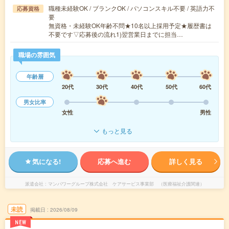
職種未経験OK / ブランクOK / パソコンスキル不要 / 英語力不
応募資格
要
無資格・未経験OK年齢不問★10名以上採用予定★履歴書は
不要です▽応募後の流れ1)翌営業日までに担当…
職場の雰囲気
年齢層
20代
30代
40代
50代
60代
男女比率
女性
男性
もっと見る
気になる!
応募へ進む
詳しく見る
派遣会社
マンパワーグループ株式会社 ケアサービス事業部 （医療福祉介護関連）
未読
掲載日
2026/08/09
NEW