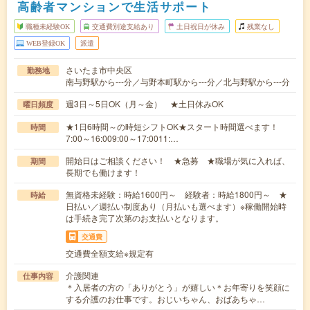
高齢者マンションで生活サポート
職種未経験OK
交通費別途支給あり
土日祝日が休み
残業なし
WEB登録OK
派遣
さいたま市中央区
勤務地
南与野駅から---分／与野本町駅から---分／北与野駅から---分
週3日～5日OK（月～金） ★土日休みOK
曜日頻度
★1日6時間～の時短シフトOK★スタート時間選べます！
時間
7:00～16:009:00～17:0011:…
開始日はご相談ください！ ★急募 ★職場が気に入れば、
期間
長期でも働けます！
無資格未経験：時給1600円～ 経験者：時給1800円～ ★
時給
日払い／週払い制度あり（月払いも選べます）※稼働開始時
は手続き完了次第のお支払いとなります。
交通費
交通費全額支給※規定有
介護関連
仕事内容
＊入居者の方の「ありがとう」が嬉しい＊お年寄りを笑顔に
する介護のお仕事です。おじいちゃん、おばあちゃ…