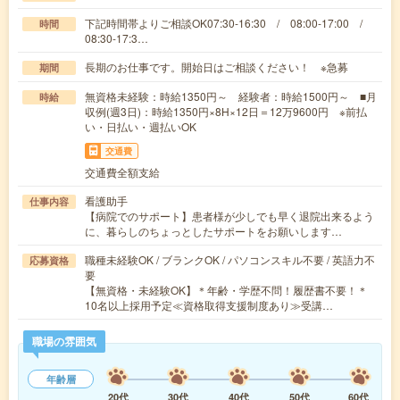
下記時間帯よりご相談OK07:30-16:30 / 08:00-17:00 /
時間
08:30-17:3…
長期のお仕事です。開始日はご相談ください！ ※急募
期間
無資格未経験：時給1350円～ 経験者：時給1500円～ ■月
時給
収例(週3日)：時給1350円×8H×12日＝12万9600円 ※前払
い・日払い・週払いOK
交通費
交通費全額支給
看護助手
仕事内容
【病院でのサポート】患者様が少しでも早く退院出来るよう
に、暮らしのちょっとしたサポートをお願いします…
職種未経験OK / ブランクOK / パソコンスキル不要 / 英語力不
応募資格
要
【無資格・未経験OK】＊年齢・学歴不問！履歴書不要！＊
10名以上採用予定≪資格取得支援制度あり≫受講…
職場の雰囲気
年齢層
20代
30代
40代
50代
60代