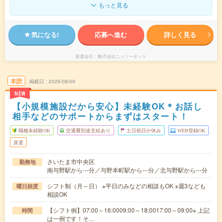
もっと見る
気になる!
応募へ進む
詳しく見る
派遣会社
株式会社ニッソーネット
未読
掲載日
2026/08/09
NEW
【小規模施設だから安心】未経験OK＊お話し
相手などのサポートからまずはスタート！
職種未経験OK
交通費別途支給あり
土日祝日が休み
WEB登録OK
派遣
さいたま市中央区
勤務地
南与野駅から---分／与野本町駅から---分／北与野駅から---分
シフト制（月～日） ※平日のみなどの相談もOK ※週3なども
曜日頻度
相談OK
【シフト例】07:00～16:0009:00～18:0017:00～09:00※ 上記
時間
は一例です！そ…