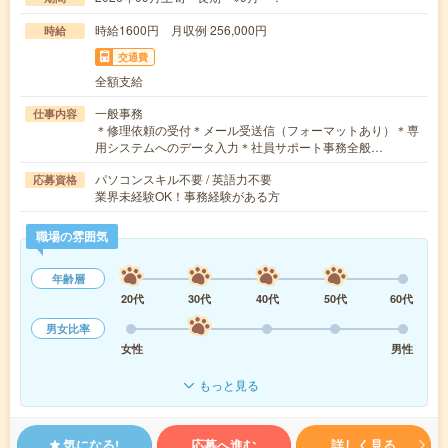
時給1600円 月収例 256,000円
時給
交通費
全額支給
一般事務
仕事内容
＊修理依頼の受付＊メール受送信（フォーマットあり）＊専
用システムへのデータ入力＊社員サポート事務全般…
パソコンスキル不要 / 英語力不要
応募資格
業界未経験OK！事務経験がある方
職場の雰囲気
年齢層
20代
30代
40代
50代
60代
男女比率
女性
男性
もっと見る
気になる!
応募へ進む
詳しく見る