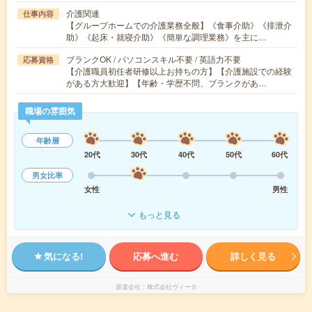
介護関連
仕事内容
【グループホームでの介護業務全般】《食事介助》《排泄介
助》《起床・就寝介助》《簡単な調理業務》を主に…
ブランクOK / パソコンスキル不要 / 英語力不要
応募資格
【介護職員初任者研修以上お持ちの方】【介護施設での経験
がある方大歓迎】【年齢・学歴不問、ブランクがあ…
職場の雰囲気
年齢層
20代
30代
40代
50代
60代
男女比率
女性
男性
もっと見る
気になる!
応募へ進む
詳しく見る
派遣会社
株式会社ヴィータ