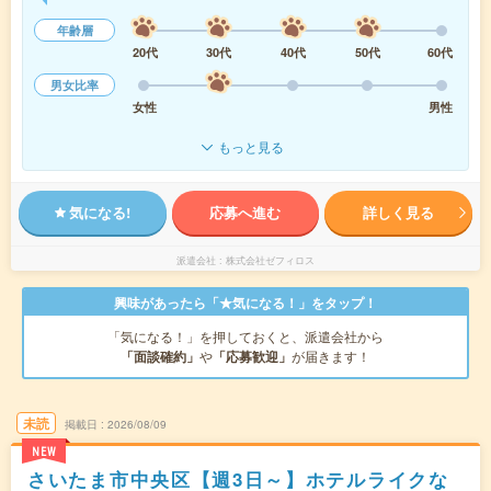
年齢層
20代
30代
40代
50代
60代
男女比率
女性
男性
もっと見る
気になる!
応募へ進む
詳しく見る
派遣会社
株式会社ゼフィロス
興味があったら「★気になる！」をタップ！
「気になる！」を押しておくと、派遣会社から
「面談確約」
や
「応募歓迎」
が届きます！
未読
掲載日
2026/08/09
NEW
さいたま市中央区【週3日～】ホテルライクな