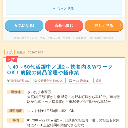
もっと見る
気になる!
応募へ進む
詳しく見る
派遣会社
マンパワーグループ株式会社 ケアサービス事業部 （医療福祉介護関連）
未読
掲載日
2026/08/09
NEW
＼40～50代活躍中／週2～扶養内＆Wワーク
OK！病院の備品管理や軽作業
職種未経験OK
交通費別途支給あり
WEB登録OK
派遣
さいたま市西区
勤務地
大宮(埼玉県)駅から車15分／与野本町駅から車10分／南与野
駅から車14分／指扇駅から車20分／今羽駅から車30分
シフト制★1日5時間×週2～OK
曜日頻度
■17:00～22:00★週2～5日勤務で相談可（曜日の相談もお気
時間
軽に♪）★上記時間を勤務できる方な…