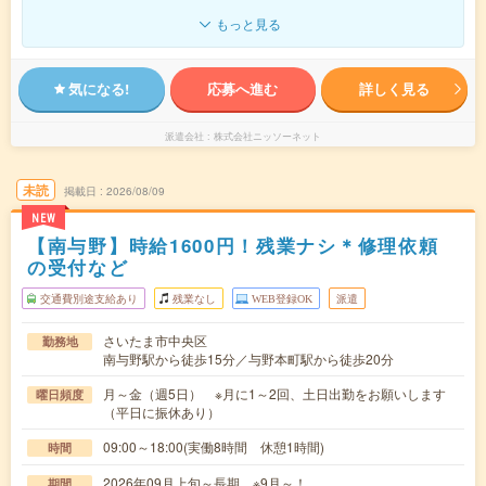
もっと見る
気になる!
応募へ進む
詳しく見る
派遣会社
株式会社ニッソーネット
未読
掲載日
2026/08/09
NEW
【南与野】時給1600円！残業ナシ＊修理依頼
の受付など
交通費別途支給あり
残業なし
WEB登録OK
派遣
さいたま市中央区
勤務地
南与野駅から徒歩15分／与野本町駅から徒歩20分
月～金（週5日） ※月に1～2回、土日出勤をお願いします
曜日頻度
（平日に振休あり）
09:00～18:00(実働8時間 休憩1時間)
時間
2026年09月上旬～長期 ※9月～！
期間