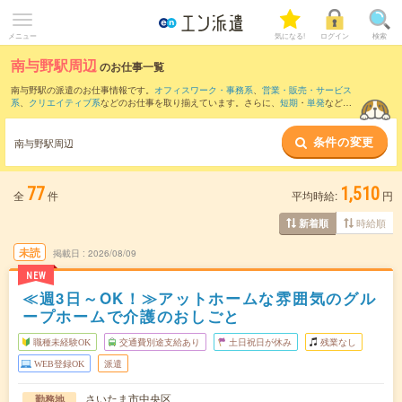
メニュー
気になる!
ログイン
検索
南与野駅周辺
のお仕事一覧
南与野駅の派遣のお仕事情報です。
オフィスワーク・事務系
、
営業・販売・サービス
系
、
クリエイティブ系
などのお仕事を取り揃えています。さらに、
短期
・
単発
などの
期間や、
職種未経験OK
などのこだわり条件で絞り込んでいただけます。
条件の変更
また、
大宮(埼玉県)駅
・
さいたま新都心駅
・
浦和駅
・
北大宮駅
・
北与野駅
など近隣駅の
南与野駅周辺
お仕事もご確認いただけます。
77
1,510
全
件
平均時給:
円
時給順
新着順
未読
掲載日
2026/08/09
NEW
≪週3日～OK！≫アットホームな雰囲気のグル
ープホームで介護のおしごと
職種未経験OK
交通費別途支給あり
土日祝日が休み
残業なし
WEB登録OK
派遣
さいたま市中央区
勤務地