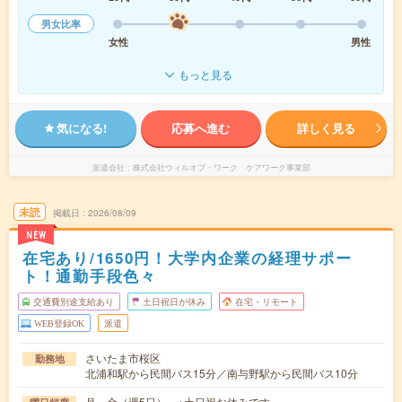
男女比率
女性
男性
もっと見る
気になる!
応募へ進む
詳しく見る
派遣会社
株式会社ウィルオブ・ワーク ケアワーク事業部
未読
掲載日
2026/08/09
NEW
在宅あり/1650円！大学内企業の経理サポー
ト！通勤手段色々
交通費別途支給あり
土日祝日が休み
在宅・リモート
WEB登録OK
派遣
さいたま市桜区
勤務地
北浦和駅から民間バス15分／南与野駅から民間バス10分
月～金（週5日） ※土日祝お休みです