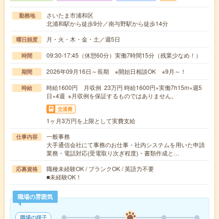
さいたま市浦和区
勤務地
北浦和駅から徒歩9分／南与野駅から徒歩14分
月・火・木・金・土／週5日
曜日頻度
09:30-17:45（休憩60分）実働7時間15分（残業少なめ！）
時間
2026年09月16日～長期 ※開始日相談OK ※9月～！
期間
時給1600円 月収例 23万円 時給1600円×実働7h15m×週5
時給
日×4週 ※月収例を保証するものではありません。
交通費
1ヶ月3万円を上限として実費支給
一般事務
仕事内容
大手通信会社にて事務のお仕事・社内システムを用いた申請
業務・電話対応(受電取り次ぎ程度)・書類作成と…
職種未経験OK / ブランクOK / 英語力不要
応募資格
■未経験OK！
職場の雰囲気
職場の様子