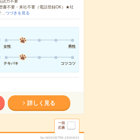
 英語力不要
歴書不要・来社不要（電話登録OK）★社
で…
つづきを見る
女性
男性
テキパキ
コツコツ
詳しく見る
一括
応募
No.NISSOETRK-2SGH323