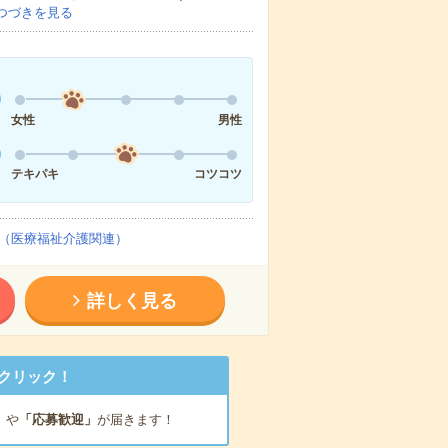
つづきを見る
女性
男性
テキパキ
コツコツ
（医療福祉介護関連）
詳しく見る
クリック！
」
や
「応募歓迎」
が届きます！