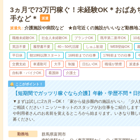
3ヵ月で73万円稼ぐ！未経験OK＊おば
手など＊
派遣
介護施設や病院など ★自宅近くの施設がいいなど勤務地
派遣先
職種未経験OK
社会人未経験OK
ブランクOK
既卒第二新卒OK
10
英語不要
履歴書不要
40～50代活躍
しゅふ歓迎
WEB登録OK
週
平日休
朝10時以降スタート
16時前までの仕事
17時前までの仕事
交費支給
車通勤可
大手
制服
日払いOK
職場が禁煙
派遣多
自転車・バイクOK
看護師
介護士
ここがポイント！
【短期間でガッツリ稼ぐなら介護】年齢・学歴不問＊日払
▼まずは試しに2カ月～OK！「家から徒歩圏内の施設がいい」「少
ご相談ください！ニッソーネットのスタッフがお仕事をご紹介します
や利用者さんのお名前を覚えるところから始まります。いきなり難し
募ください。
勤務地
群馬県富岡市