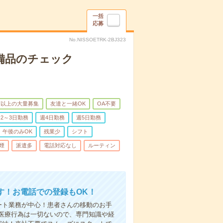
一括
応募
No.NISSOETRK-2BJ323
で備品のチェック
名以上の大量募集
友達と一緒OK
OA不要
2～3日勤務
週4日勤務
週5日勤務
午後のみOK
残業少
シフト
煙
派遣多
電話対応なし
ルーティン
す！お電話での登録もOK！
ート業務が中心！患者さんの移動のお手
医療行為は一切ないので、専門知識や経