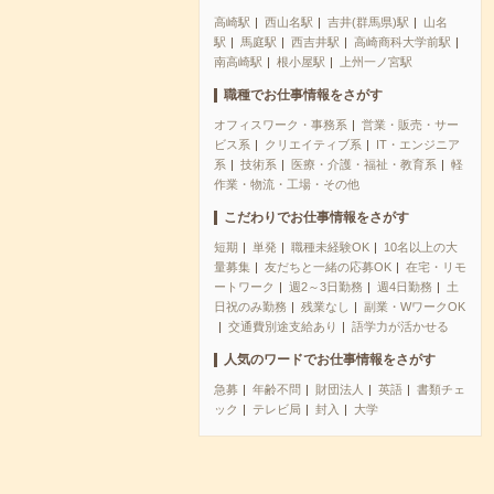
高崎駅
西山名駅
吉井(群馬県)駅
山名
駅
馬庭駅
西吉井駅
高崎商科大学前駅
南高崎駅
根小屋駅
上州一ノ宮駅
職種でお仕事情報をさがす
オフィスワーク・事務系
営業・販売・サー
ビス系
クリエイティブ系
IT・エンジニア
系
技術系
医療・介護・福祉・教育系
軽
作業・物流・工場・その他
こだわりでお仕事情報をさがす
短期
単発
職種未経験OK
10名以上の大
量募集
友だちと一緒の応募OK
在宅・リモ
ートワーク
週2～3日勤務
週4日勤務
土
日祝のみ勤務
残業なし
副業・WワークOK
交通費別途支給あり
語学力が活かせる
人気のワードでお仕事情報をさがす
急募
年齢不問
財団法人
英語
書類チェ
ック
テレビ局
封入
大学