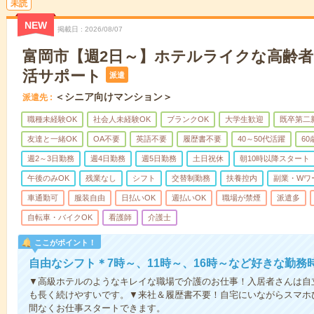
未読
NEW
掲載日
2026/08/07
富岡市【週2日～】ホテルライクな高齢
活サポート
派遣
＜シニア向けマンション＞
派遣先
職種未経験OK
社会人未経験OK
ブランクOK
大学生歓迎
既卒第二
友達と一緒OK
OA不要
英語不要
履歴書不要
40～50代活躍
6
週2～3日勤務
週4日勤務
週5日勤務
土日祝休
朝10時以降スタート
午後のみOK
残業なし
シフト
交替制勤務
扶養控内
副業・Wワ
車通勤可
服装自由
日払いOK
週払いOK
職場が禁煙
派遣多
自転車・バイクOK
看護師
介護士
ここがポイント！
自由なシフト＊7時～、11時～、16時～など好きな勤務
▼高級ホテルのようなキレイな職場で介護のお仕事！入居者さんは自
も長く続けやすいです。▼来社＆履歴書不要！自宅にいながらスマホ
間なくお仕事スタートできます。