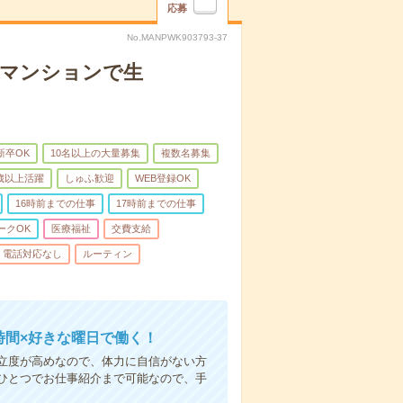
応募
No.MANPWK903793-37
者マンションで生
新卒OK
10名以上の大量募集
複数名募集
0歳以上活躍
しゅふ歓迎
WEB登録OK
16時前までの仕事
17時前までの仕事
ークOK
医療福祉
交費支給
電話対応なし
ルーティン
時間×好きな曜日で働く！
立度が高めなので、体力に自信がない方
ひとつでお仕事紹介まで可能なので、手