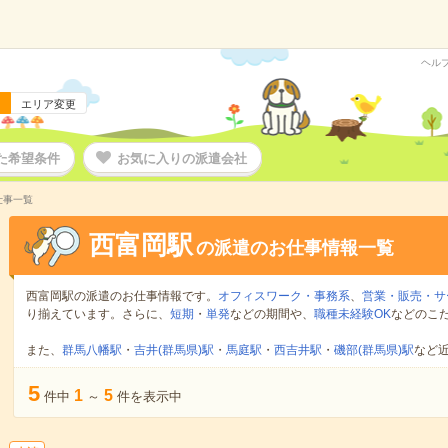
ヘル
エリア変更
た希望条件
お気に入りの派遣会社
仕事一覧
西富岡駅
の派遣のお仕事情報一覧
西富岡駅の派遣のお仕事情報です。
オフィスワーク・事務系
、
営業・販売・サ
り揃えています。さらに、
短期
・
単発
などの期間や、
職種未経験OK
などのこ
また、
群馬八幡駅
・
吉井(群馬県)駅
・
馬庭駅
・
西吉井駅
・
磯部(群馬県)駅
など
5
1
5
件中
～
件を表示中