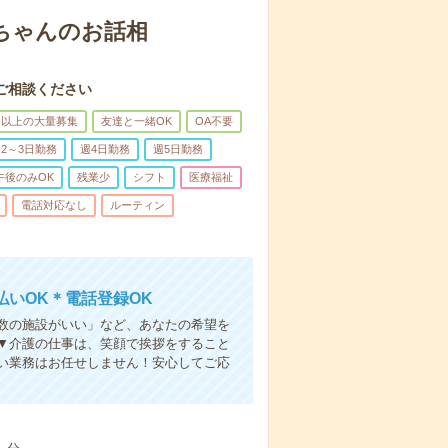
あちゃんのお話相
ご相談ください
名以上の大量募集
友達と一緒OK
OA不要
2～3日勤務
週4日勤務
週5日勤務
午後のみOK
残業少
シフト
医療福祉
電話対応なし
ルーティン
いOK＊電話登録OK
人数の施設がいい」など、あなたの希望を
▼介護の仕事は、笑顔で挨拶をすること
い業務はお任せしません！安心してご応