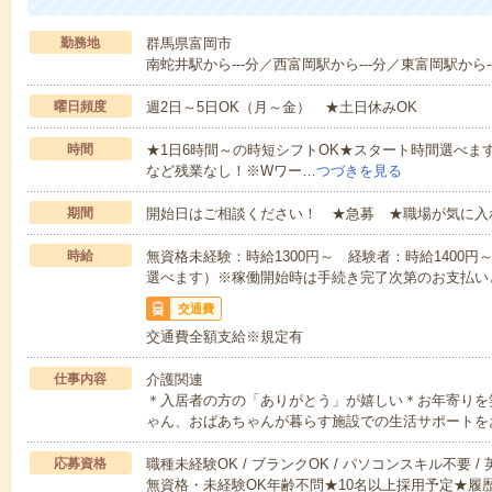
勤務地
群馬県富岡市
南蛇井駅から---分／西富岡駅から---分／東富岡駅から--
曜日頻度
週2日～5日OK（月～金） ★土日休みOK
時間
★1日6時間～の時短シフトOK★スタート時間選べます！7:00～1
など残業なし！※Wワー…
つづきを見る
期間
開始日はご相談ください！ ★急募 ★職場が気に入
時給
無資格未経験：時給1300円～ 経験者：時給1400
選べます）※稼働開始時は手続き完了次第のお支払い
交通費
交通費全額支給※規定有
仕事内容
介護関連
＊入居者の方の「ありがとう」が嬉しい＊お年寄りを
ゃん、おばあちゃんが暮らす施設での生活サポートを
応募資格
職種未経験OK / ブランクOK / パソコンスキル不要 /
無資格・未経験OK年齢不問★10名以上採用予定★履