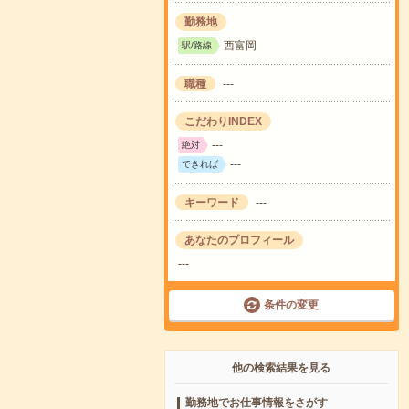
勤務地
西富岡
駅/路線
職種
---
こだわりINDEX
---
絶対
---
できれば
キーワード
---
あなたのプロフィール
---
条件の変更
他の検索結果を見る
勤務地でお仕事情報をさがす