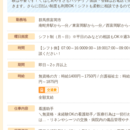
験は不要です！＼ はじめやすさもバッチリ ／面談・登録はお電話で
きます。さらに日払い制度も利用OK！シフトも柔軟に相談できるの
勤務地
群馬県富岡市
南蛇井駅から---分／東富岡駅から---分／西富岡駅から--
曜日頻度
シフト制（月～日）※平日のみなどの相談もOK※週3
時間
【シフト例】07:00～16:0009:00～18:0017:00
談ください！
期間
即日～2ヶ月以上
時給
無資格の方：時給1400円～1750円 / 介護福祉士：時給1
円～1875円
交通費
全額支給
仕事内容
看護助手
＼無資格・未経験OKの看護助手／医療行為は一切行
は…・リネンやシーツの交換・病院内の備品管理やチ