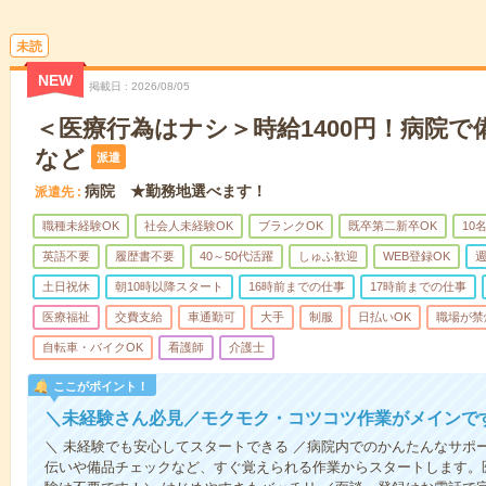
未読
NEW
掲載日
2026/08/05
＜医療行為はナシ＞時給1400円！病院
など
派遣
病院 ★勤務地選べます！
派遣先
職種未経験OK
社会人未経験OK
ブランクOK
既卒第二新卒OK
10
英語不要
履歴書不要
40～50代活躍
しゅふ歓迎
WEB登録OK
週
土日祝休
朝10時以降スタート
16時前までの仕事
17時前までの仕事
医療福祉
交費支給
車通勤可
大手
制服
日払いOK
職場が禁
自転車・バイクOK
看護師
介護士
ここがポイント！
＼未経験さん必見／モクモク・コツコツ作業がメインで
＼ 未経験でも安心してスタートできる ／病院内でのかんたんなサポ
伝いや備品チェックなど、すぐ覚えられる作業からスタートします。