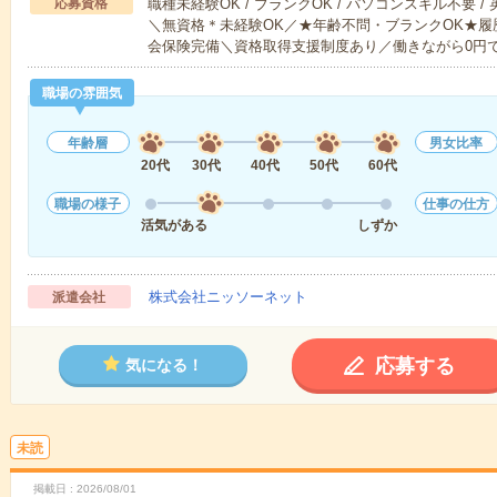
応募資格
職種未経験OK / ブランクOK / パソコンスキル不要 /
＼無資格＊未経験OK／★年齢不問・ブランクOK★履
会保険完備＼資格取得支援制度あり／働きながら0円
職場の雰囲気
年齢層
男女比率
20代
30代
40代
50代
60代
職場の様子
仕事の仕方
活気がある
しずか
株式会社ニッソーネット
派遣会社
応募する
気になる！
未読
掲載日
2026/08/01