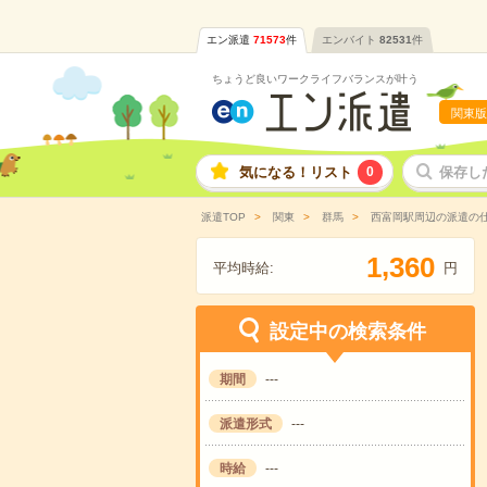
エン派遣
71573
件
エンバイト
82531
件
ちょうど良いワークライフバランスが叶う
関東版
気になる！リスト
0
保存し
派遣TOP
関東
群馬
西富岡駅周辺の派遣の
,
1
3
6
0
平均時給:
円
設定中の検索条件
期間
---
派遣形式
---
時給
---