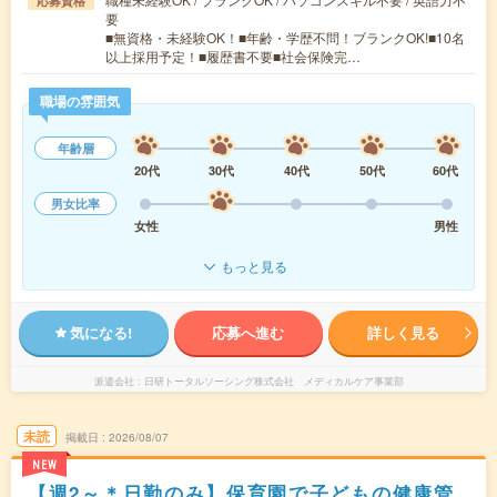
応募資格
要
■無資格・未経験OK！■年齢・学歴不問！ブランクOK!■10名
以上採用予定！■履歴書不要■社会保険完…
職場の雰囲気
年齢層
20代
30代
40代
50代
60代
男女比率
女性
男性
もっと見る
気になる!
応募へ進む
詳しく見る
派遣会社
日研トータルソーシング株式会社 メディカルケア事業部
未読
掲載日
2026/08/07
NEW
【週2～＊日勤のみ】保育園で子どもの健康管