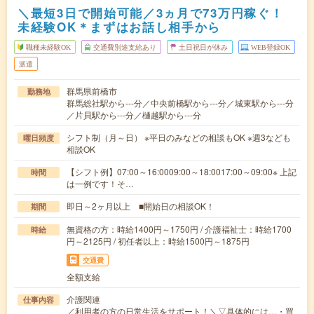
＼最短3日で開始可能／3ヵ月で73万円稼ぐ！
未経験OK＊まずはお話し相手から
職種未経験OK
交通費別途支給あり
土日祝日が休み
WEB登録OK
派遣
群馬県前橋市
勤務地
群馬総社駅から---分／中央前橋駅から---分／城東駅から---分
／片貝駅から---分／樋越駅から---分
シフト制（月～日） ※平日のみなどの相談もOK ※週3なども
曜日頻度
相談OK
【シフト例】07:00～16:0009:00～18:0017:00～09:00※ 上記
時間
は一例です！そ…
即日～2ヶ月以上 ■開始日の相談OK！
期間
無資格の方：時給1400円～1750円 / 介護福祉士：時給1700
時給
円～2125円 / 初任者以上：時給1500円～1875円
交通費
全額支給
介護関連
仕事内容
／利用者の方の日常生活をサポート！＼▽具体的には…・買