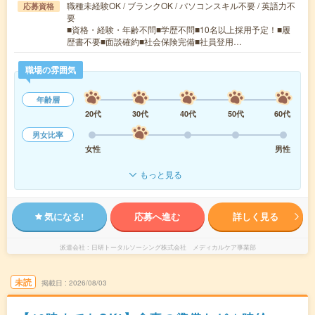
職種未経験OK / ブランクOK / パソコンスキル不要 / 英語力不
応募資格
要
■資格・経験・年齢不問■学歴不問■10名以上採用予定！■履
歴書不要■面談確約■社会保険完備■社員登用…
職場の雰囲気
年齢層
20代
30代
40代
50代
60代
男女比率
女性
男性
もっと見る
気になる!
応募へ進む
詳しく見る
派遣会社
日研トータルソーシング株式会社 メディカルケア事業部
未読
掲載日
2026/08/03