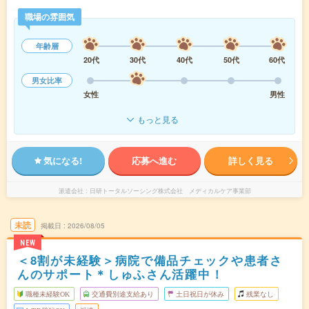
職場の雰囲気
年齢層
20代
30代
40代
50代
60代
男女比率
女性
男性
もっと見る
気になる!
応募へ進む
詳しく見る
派遣会社
日研トータルソーシング株式会社 メディカルケア事業部
未読
掲載日
2026/08/05
NEW
＜8割が未経験＞病院で備品チェックや患者さ
んのサポート＊しゅふさん活躍中！
職種未経験OK
交通費別途支給あり
土日祝日が休み
残業なし