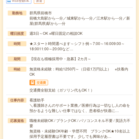
WEB登録OK
派遣
群馬県前橋市
勤務地
前橋大島駅から---分／城東駅から---分／江木駅から---分／新
屋(群馬県)駅から---分
週3日～OK ※曜日固定の相談OK
曜日頻度
★スタート時間選べます～シフト例～7:00～16:009:00～
時間
18:0011:00～20:00など…
【現在も積極採用中・急募】2カ月～
期間
無資格未経験：時給1250円～（日収1万円以上） ※扶養内
時給
OK
交通費
交通費全額支給（ガソリン代もOK！）
看護助手
仕事内容
＼看護師さんのサポート業務／医療行為は一切なし人の命を
預かるような難しい仕事ではなく、患者様が快適に…
職種未経験OK / ブランクOK / パソコンスキル不要 / 英語力不
応募資格
要
無資格・未経験OK年齢・学歴不問 ブランクOK★10名以上
採用予定履歴書は不要です。少しでも興味があ…