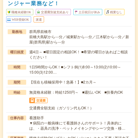
ンジャー業務など！
職種未経験OK
交通費別途支給あり
土日祝日が休み
残業なし
WEB登録OK
派遣
群馬県前橋市
勤務地
前橋大島駅から---分／城東駅から---分／江木駅から---分／新
屋(群馬県)駅から---分
週4日～ ■曜日固定の相談OK！ ■希望の曜日があればご相談
曜日頻度
ください！
1日5時間からOK！■シフト例(1)8:00～13:00(2)10:00～
時間
15:00(3)12:00…
【現在も積極採用中！急募！】■2カ月～
期間
無資格未経験：時給1250円～ ■週払いOK ■扶養内OK
時給
交通費
交通費全額支給（ガソリン代もOK！）
看護助手
仕事内容
▼病院の一般病棟にて看護師さんのサポート！具体的に
は、・器具の洗浄・ベットメイキングやシーツ交換・移…
職種未経験OK / ブランクOK / パソコンスキル不要 / 英語力不