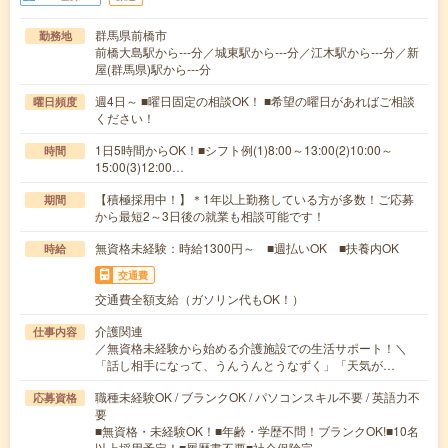
群馬県前橋市
勤務地
前橋大島駅から---分／城東駅から---分／江木駅から---分／新
屋(群馬県)駅から---分
週4日～ ■曜日固定の相談OK！ ■希望の曜日があればご相談
曜日頻度
ください！
1日5時間からOK！■シフト例(1)8:00～13:00(2)10:00～
時間
15:00(3)12:00…
【積極採用中！】＊1年以上勤務している方が多数！ご応募
期間
から最短2～3日後の就業も相談可能です！
無資格未経験：時給1300円～ ■週払いOK ■扶養内OK
時給
交通費
交通費全額支給（ガソリン代もOK！）
介護関連
仕事内容
／無資格未経験から始める介護施設での生活サポート！＼
「話し相手になって、うんうんとうなずく」「天気が…
職種未経験OK / ブランクOK / パソコンスキル不要 / 英語力不
応募資格
要
■無資格・未経験OK！■年齢・学歴不問！ブランクOK!■10名
以上採用予定！■履歴書不要■社会保険完…