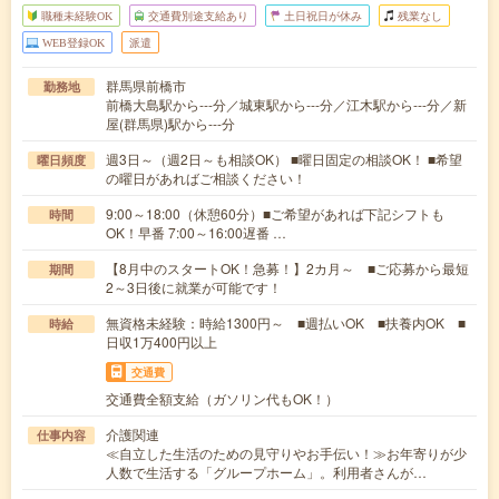
職種未経験OK
交通費別途支給あり
土日祝日が休み
残業なし
WEB登録OK
派遣
群馬県前橋市
勤務地
前橋大島駅から---分／城東駅から---分／江木駅から---分／新
屋(群馬県)駅から---分
週3日～（週2日～も相談OK） ■曜日固定の相談OK！ ■希望
曜日頻度
の曜日があればご相談ください！
9:00～18:00（休憩60分）■ご希望があれば下記シフトも
時間
OK！早番 7:00～16:00遅番 …
【8月中のスタートOK！急募！】2カ月～ ■ご応募から最短
期間
2～3日後に就業が可能です！
無資格未経験：時給1300円～ ■週払いOK ■扶養内OK ■
時給
日収1万400円以上
交通費
交通費全額支給（ガソリン代もOK！）
介護関連
仕事内容
≪自立した生活のための見守りやお手伝い！≫お年寄りが少
人数で生活する「グループホーム」。利用者さんが…