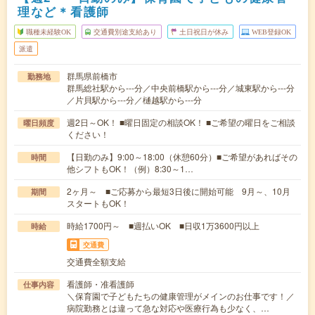
理など＊看護師
職種未経験OK
交通費別途支給あり
土日祝日が休み
WEB登録OK
派遣
群馬県前橋市
勤務地
群馬総社駅から---分／中央前橋駅から---分／城東駅から---分
／片貝駅から---分／樋越駅から---分
週2日～OK！ ■曜日固定の相談OK！ ■ご希望の曜日をご相談
曜日頻度
ください！
【日勤のみ】9:00～18:00（休憩60分）■ご希望があればその
時間
他シフトもOK！（例）8:30～1…
2ヶ月～ ■ご応募から最短3日後に開始可能 9月～、10月
期間
スタートもOK！
時給1700円～ ■週払いOK ■日収1万3600円以上
時給
交通費
交通費全額支給
看護師・准看護師
仕事内容
＼保育園で子どもたちの健康管理がメインのお仕事です！／
病院勤務とは違って急な対応や医療行為も少なく、…