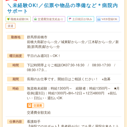
＼未経験OK!／伝票や物品の準備など＊病院内
サポート
職種未経験OK
交通費別途支給あり
土日祝日が休み
WEB登録OK
派遣
群馬県前橋市
勤務地
前橋大島駅から---分／城東駅から---分／江木駅から---分／新
屋(群馬県)駅から---分
平日のみ週3日～OK！
曜日頻度
下記時間帯よりご相談OK07:30-16:30 / 08:00-17:00 /
時間
08:30-17:3…
長期のお仕事です。開始日はご相談ください！ ※急募
期間
無資格未経験：時給1300円～ 経験者：時給1350円～ ■月
時給
収例(週3日)：時給1300円×8H×12日＝12万4800円 ※前払
い・日払い・週払いOK
交通費
交通費全額支給
看護助手
仕事内容
【病院でのサポート】患者様が少しでも早く退院出来るよう