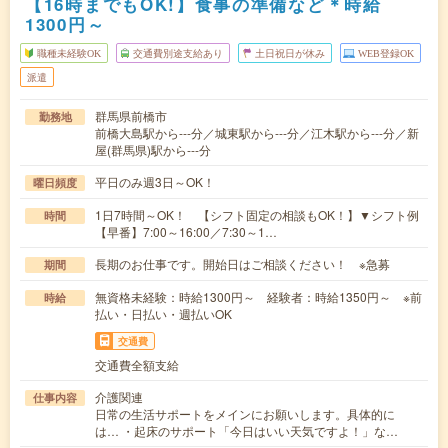
【16時までもOK!】食事の準備など＊時給
1300円～
職種未経験OK
交通費別途支給あり
土日祝日が休み
WEB登録OK
派遣
群馬県前橋市
勤務地
前橋大島駅から---分／城東駅から---分／江木駅から---分／新
屋(群馬県)駅から---分
平日のみ週3日～OK！
曜日頻度
1日7時間～OK！ 【シフト固定の相談もOK！】▼シフト例
時間
【早番】7:00～16:00／7:30～1…
長期のお仕事です。開始日はご相談ください！ ※急募
期間
無資格未経験：時給1300円～ 経験者：時給1350円～ ※前
時給
払い・日払い・週払いOK
交通費
交通費全額支給
介護関連
仕事内容
日常の生活サポートをメインにお願いします。具体的に
は… ・起床のサポート「今日はいい天気ですよ！」な…