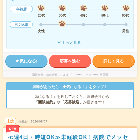
年齢層
20代
30代
40代
50代
60代
男女比率
女性
男性
もっと見る
気になる!
応募へ進む
詳しく見る
派遣会社
株式会社ウィルオブ・ワーク ケアワーク事業部
興味があったら「★気になる！」をタップ！
「気になる！」を押しておくと、派遣会社から
「面談確約」
や
「応募歓迎」
が届きます！
未読
掲載日
2026/08/07
NEW
≪週4日・時短OK≫未経験OK！病院でメッセ