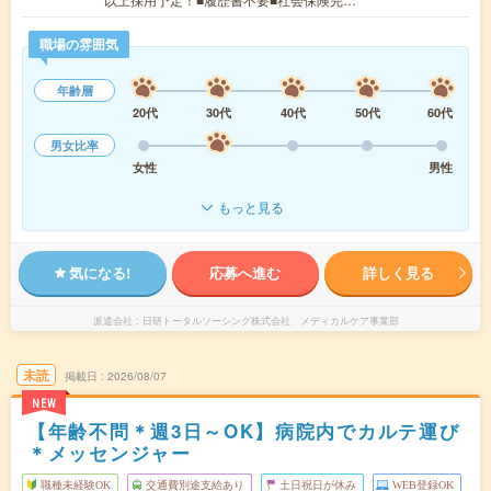
職場の雰囲気
年齢層
20代
30代
40代
50代
60代
男女比率
女性
男性
もっと見る
気になる!
応募へ進む
詳しく見る
派遣会社
日研トータルソーシング株式会社 メディカルケア事業部
未読
掲載日
2026/08/07
NEW
【年齢不問＊週3日～OK】病院内でカルテ運び
＊メッセンジャー
職種未経験OK
交通費別途支給あり
土日祝日が休み
WEB登録OK