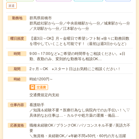
派遣
群馬県前橋市
勤務地
群馬総社駅から---分／中央前橋駅から---分／城東駅から---分
／大胡駅から---分／江木駅から---分
【週3日～OK】月～金曜日で希望シフト制 ※徐々に勤務回数
曜日頻度
を増やしていくことも可能です！（最初は週3日からなど）
9:00～17:00など※ご希望の時間帯をご相談ください。※日
時間
勤、夜勤のみ、変則的な勤務等も相談OK…
2ヶ月～OK ※スタート日はお気軽にご相談ください！
期間
時給1200円～
時給
交通費
交通費規定内支給
看護助手
仕事内容
／知識＆経験不要＊医療行為なし病院内でのお手伝い！＼▽
具体的なお仕事は…・カルテや処方薬の運搬・備品…
職種未経験OK / ブランクOK / パソコンスキル不要 / 英語力不
応募資格
要
＼無資格・未経験OK／※年齢不問※50代・60代の方も活躍