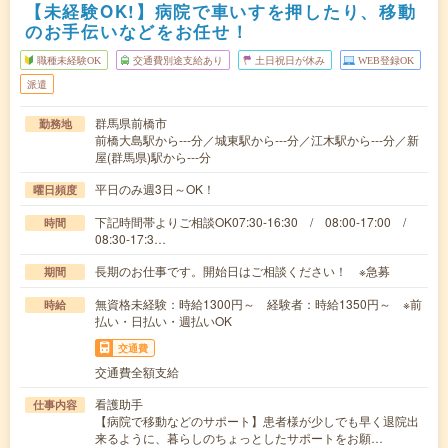
【未経験OK!】病院で車いすを押したり、移動
のお手伝いなどをお任せ！
職種未経験OK
交通費別途支給あり
土日祝日が休み
WEB登録OK
派遣
群馬県前橋市
勤務地
前橋大島駅から---分／城東駅から---分／江木駅から---分／新
屋(群馬県)駅から---分
平日のみ週3日～OK！
曜日頻度
下記時間帯よりご相談OK07:30-16:30 / 08:00-17:00 /
時間
08:30-17:3…
長期のお仕事です。開始日はご相談ください！ ※急募
期間
無資格未経験：時給1300円～ 経験者：時給1350円～ ※前
時給
払い・日払い・週払いOK
交通費
交通費全額支給
看護助手
仕事内容
【病院で移動などのサポート】患者様が少しでも早く退院出
来るように、暮らしのちょっとしたサポートをお願…