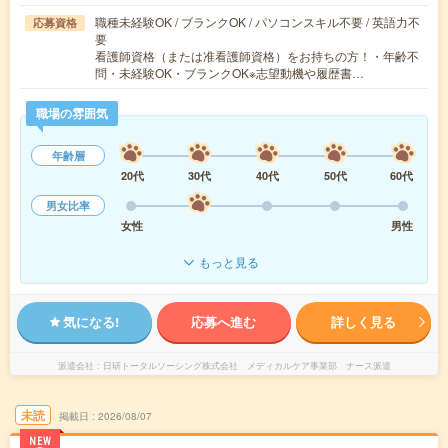
職種未経験OK / ブランクOK / パソコンスキル不要 / 英語力不
応募資格
要
看護師資格（または准看護師資格）をお持ちの方！・年齢不
問・未経験OK・ブランクOK※志望動機や履歴書…
職場の雰囲気
年齢層
20代
30代
40代
50代
60代
男女比率
女性
男性
もっと見る
気になる!
応募へ進む
詳しく見る
派遣会社
日研トータルソーシング株式会社 メディカルケア事業部 ナース派遣
未読
掲載日
2026/08/07
NEW