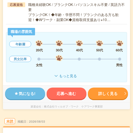
職種未経験OK / ブランクOK / パソコンスキル不要 / 英語力不
応募資格
要
ブランクOK！◆年齢・学歴不問！ブランクのある方も歓
迎！◆Wワーク・副業OK◆資格取得支援あり※10…
職場の雰囲気
年齢層
20代
30代
40代
50代
60代
男女比率
女性
男性
もっと見る
気になる!
応募へ進む
詳しく見る
派遣会社
株式会社ウィルオブ・ワーク ケアワーク事業部
未読
掲載日
2026/08/03