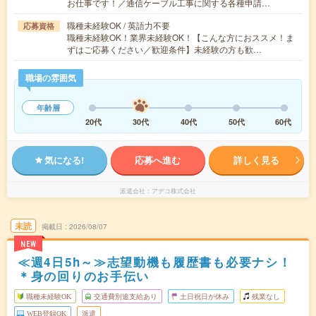
お仕事です！／通信ケーブル工事に関する各種申請…
職種未経験OK / 英語力不要
応募資格
職種未経験OK！業界未経験OK！【こんな方におススメ！ま
ずはご応募ください／歓迎条件】未経験の方も歓…
職場の雰囲気
年齢層
20代
30代
40代
50代
60代
気になる!
応募へ進む
詳しく見る
派遣会社
アデコ株式会社
未読
掲載日
2026/08/07
NEW
≪週4日5h～≫志望動機も履歴書も必要ナシ！
＊身の回りのお手伝い
職種未経験OK
交通費別途支給あり
土日祝日が休み
残業なし
WEB登録OK
派遣