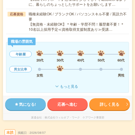
に、暮らしのちょっとしたサポートをお願いします…
職種未経験OK / ブランクOK / パソコンスキル不要 / 英語力不
応募資格
要
【無資格・未経験OK】＊年齢・学歴不問！履歴書不要！＊
10名以上採用予定≪資格取得支援制度あり≫受講…
職場の雰囲気
年齢層
20代
30代
40代
50代
60代
男女比率
女性
男性
もっと見る
気になる!
応募へ進む
詳しく見る
派遣会社
株式会社ウィルオブ・ワーク ケアワーク事業部
未読
掲載日
2026/08/07