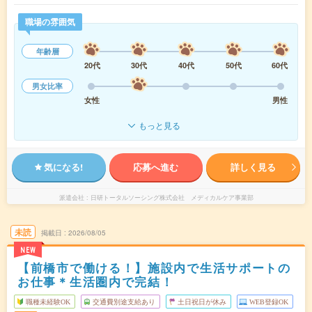
職場の雰囲気
年齢層
20代
30代
40代
50代
60代
男女比率
女性
男性
もっと見る
気になる!
応募へ進む
詳しく見る
派遣会社
日研トータルソーシング株式会社 メディカルケア事業部
未読
掲載日
2026/08/05
NEW
【前橋市で働ける！】施設内で生活サポートの
お仕事＊生活圏内で完結！
職種未経験OK
交通費別途支給あり
土日祝日が休み
WEB登録OK