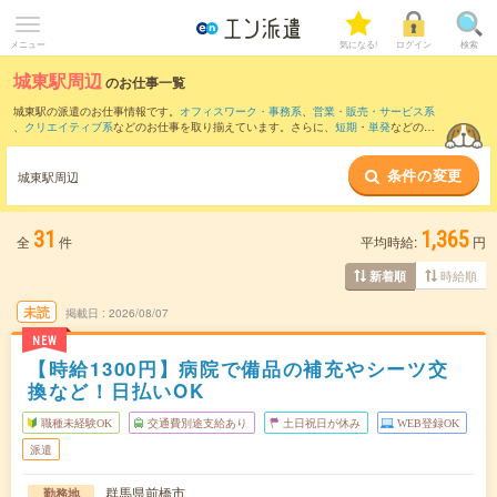
メニュー
気になる!
ログイン
検索
城東駅周辺
のお仕事一覧
城東駅の派遣のお仕事情報です。
オフィスワーク・事務系
、
営業・販売・サービス系
、
クリエイティブ系
などのお仕事を取り揃えています。さらに、
短期
・
単発
などの期
間や、
職種未経験OK
などのこだわり条件で絞り込んでいただけます。
条件の変更
また、
高崎駅
・
倉賀野駅
・
群馬総社駅
・
前橋駅
・
駒形駅
など近隣駅のお仕事もご確認
城東駅周辺
いただけます。
31
1,365
全
件
平均時給:
円
時給順
新着順
未読
掲載日
2026/08/07
NEW
【時給1300円】病院で備品の補充やシーツ交
換など！日払いOK
職種未経験OK
交通費別途支給あり
土日祝日が休み
WEB登録OK
派遣
群馬県前橋市
勤務地