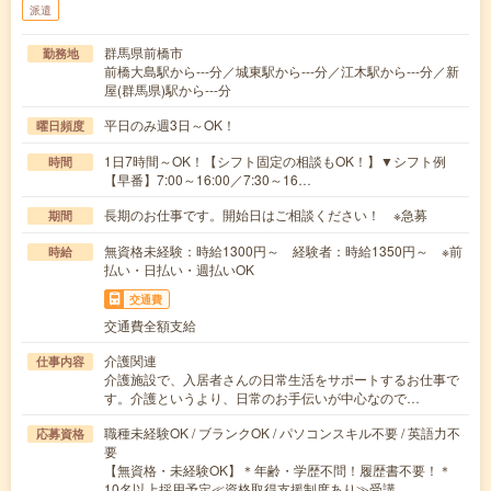
派遣
群馬県前橋市
勤務地
前橋大島駅から---分／城東駅から---分／江木駅から---分／新
屋(群馬県)駅から---分
平日のみ週3日～OK！
曜日頻度
1日7時間～OK！【シフト固定の相談もOK！】▼シフト例
時間
【早番】7:00～16:00／7:30～16…
長期のお仕事です。開始日はご相談ください！ ※急募
期間
無資格未経験：時給1300円～ 経験者：時給1350円～ ※前
時給
払い・日払い・週払いOK
交通費
交通費全額支給
介護関連
仕事内容
介護施設で、入居者さんの日常生活をサポートするお仕事で
す。介護というより、日常のお手伝いが中心なので…
職種未経験OK / ブランクOK / パソコンスキル不要 / 英語力不
応募資格
要
【無資格・未経験OK】＊年齢・学歴不問！履歴書不要！＊
10名以上採用予定≪資格取得支援制度あり≫受講…