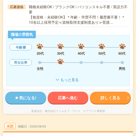
職種未経験OK / ブランクOK / パソコンスキル不要 / 英語力不
応募資格
要
【無資格・未経験OK】＊年齢・学歴不問！履歴書不要！＊
10名以上採用予定≪資格取得支援制度あり≫受講…
職場の雰囲気
年齢層
20代
30代
40代
50代
60代
男女比率
女性
男性
もっと見る
気になる!
応募へ進む
詳しく見る
派遣会社
株式会社ウィルオブ・ワーク ケアワーク事業部
未読
掲載日
2026/08/03