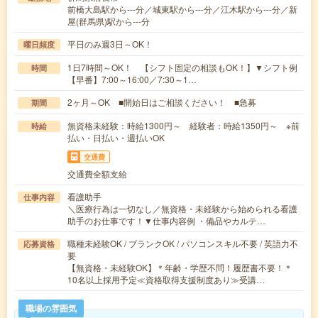
前橋大島駅から---分／城東駅から---分／江木駅から---分／新
屋(群馬県)駅から---分
平日のみ週3日～OK！
曜日頻度
1日7時間～OK！ 【シフト固定の相談もOK！】▼シフト例
時間
【早番】7:00～16:00／7:30～1…
2ヶ月～OK ■開始日はご相談ください！ ■急募
期間
無資格未経験：時給1300円～ 経験者：時給1350円～ ※前
時給
払い・日払い・週払いOK
交通費
交通費全額支給
看護助手
仕事内容
＼医療行為は一切なし／無資格・未経験から始められる看護
助手のお仕事です！▼仕事内容例 ・備品やカルテ…
職種未経験OK / ブランクOK / パソコンスキル不要 / 英語力不
応募資格
要
【無資格・未経験OK】＊年齢・学歴不問！履歴書不要！＊
10名以上採用予定≪資格取得支援制度あり≫受講…
職場の雰囲気