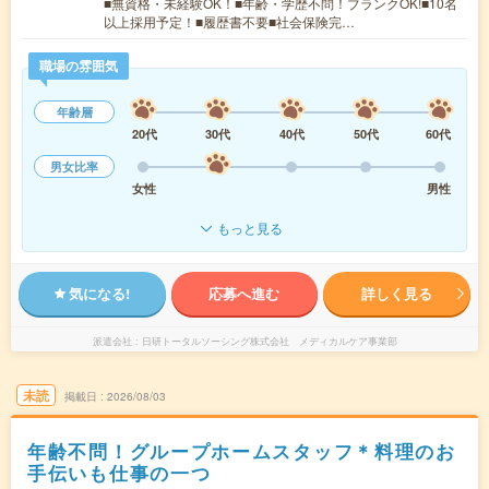
■無資格・未経験OK！■年齢・学歴不問！ブランクOK!■10名
以上採用予定！■履歴書不要■社会保険完…
職場の雰囲気
年齢層
20代
30代
40代
50代
60代
男女比率
女性
男性
もっと見る
気になる!
応募へ進む
詳しく見る
派遣会社
日研トータルソーシング株式会社 メディカルケア事業部
未読
掲載日
2026/08/03
年齢不問！グループホームスタッフ＊料理のお
手伝いも仕事の一つ