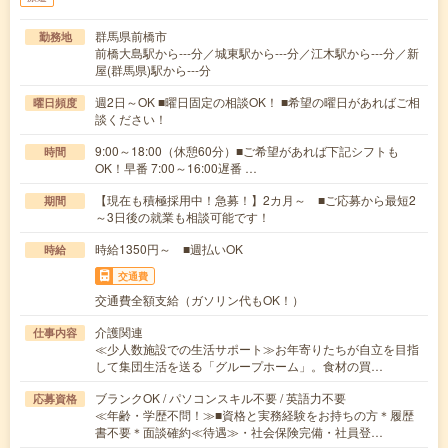
群馬県前橋市
勤務地
前橋大島駅から---分／城東駅から---分／江木駅から---分／新
屋(群馬県)駅から---分
週2日～OK ■曜日固定の相談OK！ ■希望の曜日があればご相
曜日頻度
談ください！
9:00～18:00（休憩60分）■ご希望があれば下記シフトも
時間
OK！早番 7:00～16:00遅番 …
【現在も積極採用中！急募！】2カ月～ ■ご応募から最短2
期間
～3日後の就業も相談可能です！
時給1350円～ ■週払いOK
時給
交通費
交通費全額支給（ガソリン代もOK！）
介護関連
仕事内容
≪少人数施設での生活サポート≫お年寄りたちが自立を目指
して集団生活を送る「グループホーム」。食材の買…
ブランクOK / パソコンスキル不要 / 英語力不要
応募資格
≪年齢・学歴不問！≫■資格と実務経験をお持ちの方＊履歴
書不要＊面談確約≪待遇≫・社会保険完備・社員登…