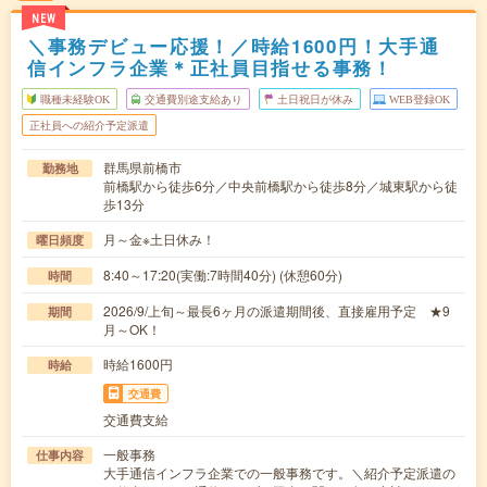
NEW
＼事務デビュー応援！／時給1600円！大手通
信インフラ企業＊正社員目指せる事務！
職種未経験OK
交通費別途支給あり
土日祝日が休み
WEB登録OK
正社員への紹介予定派遣
群馬県前橋市
勤務地
前橋駅から徒歩6分／中央前橋駅から徒歩8分／城東駅から徒
歩13分
月～金※土日休み！
曜日頻度
8:40～17:20(実働:7時間40分) (休憩60分)
時間
2026/9/上旬～最長6ヶ月の派遣期間後、直接雇用予定 ★9
期間
月～OK！
時給1600円
時給
交通費
交通費支給
一般事務
仕事内容
大手通信インフラ企業での一般事務です。＼紹介予定派遣の