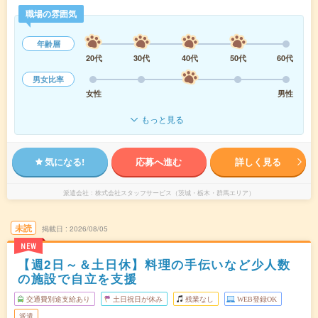
職場の雰囲気
年齢層
20代
30代
40代
50代
60代
男女比率
女性
男性
もっと見る
気になる!
応募へ進む
詳しく見る
派遣会社
株式会社スタッフサービス（茨城・栃木・群馬エリア）
未読
掲載日
2026/08/05
NEW
【週2日～＆土日休】料理の手伝いなど少人数
の施設で自立を支援
交通費別途支給あり
土日祝日が休み
残業なし
WEB登録OK
派遣