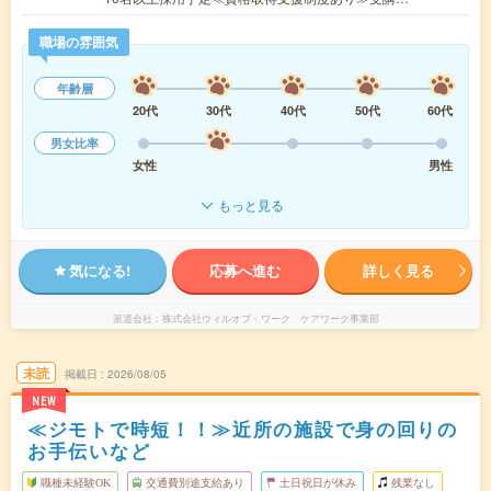
職場の雰囲気
年齢層
20代
30代
40代
50代
60代
男女比率
女性
男性
もっと見る
気になる!
応募へ進む
詳しく見る
派遣会社
株式会社ウィルオブ・ワーク ケアワーク事業部
未読
掲載日
2026/08/05
NEW
≪ジモトで時短！！≫近所の施設で身の回りの
お手伝いなど
職種未経験OK
交通費別途支給あり
土日祝日が休み
残業なし