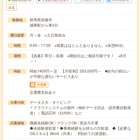
職種未経験OK
交通費別途支給あり
土日祝日が休み
WEB登録OK
派遣
群馬県前橋市
勤務地
城東駅から車3分
月～金 ※土日祝休み
曜日頻度
9:00～17:00 ※残業はほとんどありません。※休憩60分。
時間
【急募】即日～長期 ※開始日はご相談可能です！ ※8月
期間
～！
時給1450円＋交 【月収例】203,000円～ ■給与の前払い
時給
が可能な速払いサービスあり
交通費
交通費支給あり
データ入力・タイピング
仕事内容
＊クラウドシステムの操作（検針データ読込・請求書自動発
送）｜電話応対（社内外）など
職種未経験OK / ブランクOK / 英語力不要
応募資格
◆未経験者歓迎！◆事務経験をお持ちの方歓迎。◆【必要な
OAスキル】Word（作表） #初めての派遣歓…