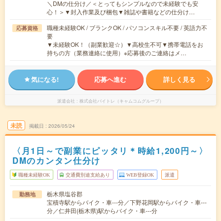
＼DMの仕分け／＜とってもシンプルなので未経験でも安
心！＞▼封入作業及び梱包▼雑誌や書籍などの仕分け…
職種未経験OK / ブランクOK / パソコンスキル不要 / 英語力不
応募資格
要
▼未経験OK！（副業歓迎☆）▼高校生不可▼携帯電話をお
持ちの方（業務連絡に使用）※応募後のご連絡はメ…
気になる!
応募へ進む
詳しく見る
派遣会社
株式会社バイトレ（キャムコムグループ）
未読
掲載日
2026/05/24
〈月1日～で副業にピッタリ＊時給1,200円～〉
DMのカンタン仕分け
職種未経験OK
交通費別途支給あり
WEB登録OK
派遣
栃木県塩谷郡
勤務地
宝積寺駅からバイク・車---分／下野花岡駅からバイク・車---
分／仁井田(栃木県)駅からバイク・車---分