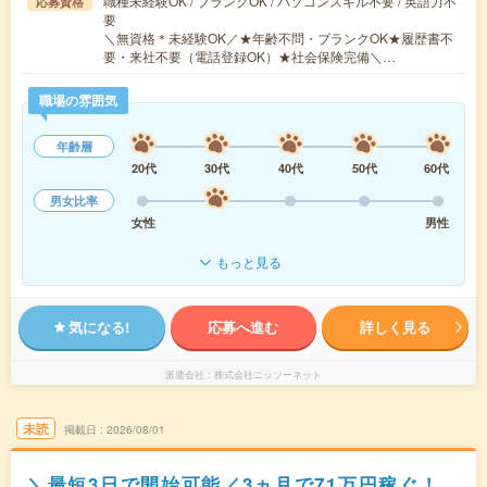
職種未経験OK / ブランクOK / パソコンスキル不要 / 英語力不
応募資格
要
＼無資格＊未経験OK／★年齢不問・ブランクOK★履歴書不
要・来社不要（電話登録OK）★社会保険完備＼…
職場の雰囲気
年齢層
20代
30代
40代
50代
60代
男女比率
女性
男性
もっと見る
気になる!
応募へ進む
詳しく見る
派遣会社
株式会社ニッソーネット
未読
掲載日
2026/08/01
＼最短3日で開始可能／3ヵ月で71万円稼ぐ！