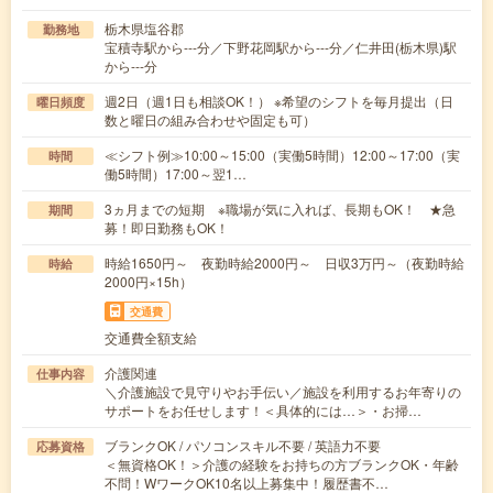
栃木県塩谷郡
勤務地
宝積寺駅から---分／下野花岡駅から---分／仁井田(栃木県)駅
から---分
週2日（週1日も相談OK！） ※希望のシフトを毎月提出（日
曜日頻度
数と曜日の組み合わせや固定も可）
≪シフト例≫10:00～15:00（実働5時間）12:00～17:00（実
時間
働5時間）17:00～翌1…
3ヵ月までの短期 ※職場が気に入れば、長期もOK！ ★急
期間
募！即日勤務もOK！
時給1650円～ 夜勤時給2000円～ 日収3万円～（夜勤時給
時給
2000円×15h）
交通費
交通費全額支給
介護関連
仕事内容
＼介護施設で見守りやお手伝い／施設を利用するお年寄りの
サポートをお任せします！＜具体的には…＞・お掃…
ブランクOK / パソコンスキル不要 / 英語力不要
応募資格
＜無資格OK！＞介護の経験をお持ちの方ブランクOK・年齢
不問！WワークOK10名以上募集中！履歴書不…