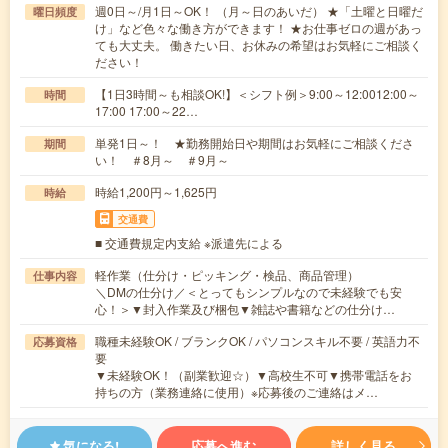
週0日～/月1日～OK！ （月～日のあいだ） ★「土曜と日曜だ
曜日頻度
け」など色々な働き方ができます！ ★お仕事ゼロの週があっ
ても大丈夫。 働きたい日、お休みの希望はお気軽にご相談く
ださい！
【1日3時間～も相談OK!】＜シフト例＞9:00～12:0012:00～
時間
17:00 17:00～22…
単発1日～！ ★勤務開始日や期間はお気軽にご相談くださ
期間
い！ ＃8月～ ＃9月～
時給1,200円～1,625円
時給
交通費
■ 交通費規定内支給 ※派遣先による
軽作業（仕分け・ピッキング・検品、商品管理）
仕事内容
＼DMの仕分け／＜とってもシンプルなので未経験でも安
心！＞▼封入作業及び梱包▼雑誌や書籍などの仕分け…
職種未経験OK / ブランクOK / パソコンスキル不要 / 英語力不
応募資格
要
▼未経験OK！（副業歓迎☆）▼高校生不可▼携帯電話をお
持ちの方（業務連絡に使用）※応募後のご連絡はメ…
気になる!
応募へ進む
詳しく見る