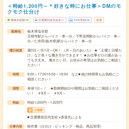
＜時給1,200円～＊好きな時にお仕事＞DMのモ
クモク仕分け
職種未経験OK
交通費別途支給あり
WEB登録OK
派遣
栃木県塩谷郡
勤務地
宝積寺駅からバイク・車---分／下野花岡駅からバイク・車---
分／仁井田(栃木県)駅からバイク・車---分
週0日～/月1日～OK！ （月～日のあいだ） ★「土曜と日曜だ
曜日頻度
け」など色々な働き方ができます！ ★お仕事ゼロの週があっ
ても大丈夫。 働きたい日、お休みの希望はお気軽にご相談く
ださい！
9:00～17:0010:00～19:00 など■ 他の時間帯もお気軽にご
時間
相談ください！
単発1日～！ ★勤務開始日や期間はお気軽にご相談くださ
期間
い！ ＃8月～ ＃9月～
時給1,200円～1,625円
時給
交通費
■ 交通費規定内支給 ※派遣先による
軽作業（仕分け・ピッキング・検品、商品管理）
仕事内容