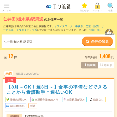
メニュー
気になる!
ログイン
検索
仁井田(栃木県)駅周辺
のお仕事一覧
仁井田(栃木県)駅の派遣のお仕事情報です。
オフィスワーク・事務系
、
営業・販売・サ
ービス系
、
クリエイティブ系
などのお仕事を取り揃えています。さらに、
短期
・
単発
などの期間や、
職種未経験OK
などのこだわり条件で絞り込んでいただけます。
条件の変更
また、
岡本(栃木県)駅
・
宝積寺駅
・
氏家駅
・
片岡駅
・
蒲須坂駅
など近隣駅のお仕事もご
仁井田(栃木県)駅周辺
確認いただけます。
12
1,408
全
件
平均時給:
円
時給順
新着順
未読
掲載日
2026/08/07
NEW
【8月～OK！週3日～】食事の準備などできる
ことから看護助手＊週払いOK
職種未経験OK
交通費別途支給あり
土日祝日が休み
残業なし
WEB登録OK
派遣
栃木県塩谷郡
勤務地