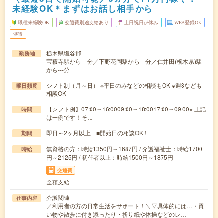
未経験OK＊まずはお話し相手から
職種未経験OK
交通費別途支給あり
土日祝日が休み
WEB登録OK
派遣
栃木県塩谷郡
勤務地
宝積寺駅から---分／下野花岡駅から---分／仁井田(栃木県)駅
から---分
シフト制（月～日） ※平日のみなどの相談もOK ※週3なども
曜日頻度
相談OK
【シフト例】07:00～16:0009:00～18:0017:00～09:00※ 上記
時間
は一例です！そ…
即日～2ヶ月以上 ■開始日の相談OK！
期間
無資格の方：時給1350円～1687円 / 介護福祉士：時給1700
時給
円～2125円 / 初任者以上：時給1500円～1875円
交通費
全額支給
介護関連
仕事内容
／利用者の方の日常生活をサポート！＼▽具体的には…・買
い物や散歩に付き添ったり・折り紙や体操などのレ…