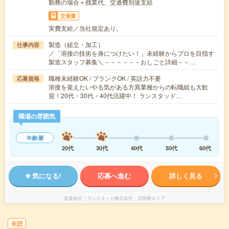
勤務の場合＋残業代、交通費別途支給
交通費
実費支給／当社規定あり。
製造（組立・加工）
仕事内容
／「溶接の技術を身につけたい！」未経験からプロを目指す
製造スタッフ募集＼－－－－－－おしごと詳細－－…
職種未経験OK / ブランクOK / 英語力不要
応募資格
溶接を覚えたいやる気がある方異業種からの転職組も大歓
迎！20代・30代・40代活躍中！ ランスタッド…
職場の雰囲気
年齢層
20代
30代
40代
50代
60代
気になる!
応募へ進む
詳しく見る
派遣会社
ランスタッド株式会社 北関東エリア
未読