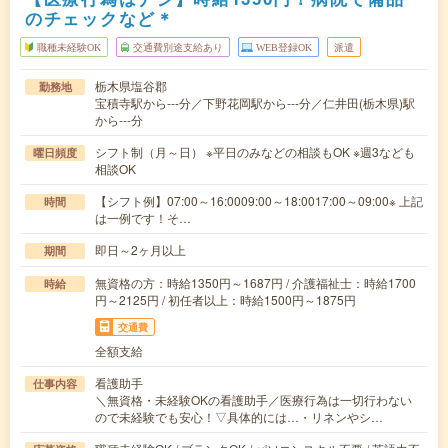
のチェックなど＊
職種未経験OK
交通費別途支給あり
WEB登録OK
派遣
栃木県塩谷郡
勤務地
宝積寺駅から---分／下野花岡駅から---分／仁井田(栃木県)駅
から---分
シフト制（月～日） ※平日のみなどの相談もOK ※週3なども
曜日頻度
相談OK
【シフト例】07:00～16:0009:00～18:0017:00～09:00※ 上記
時間
は一例です！そ…
即日～2ヶ月以上
期間
無資格の方：時給1350円～1687円 / 介護福祉士：時給1700
時給
円～2125円 / 初任者以上：時給1500円～1875円
交通費
全額支給
看護助手
仕事内容
＼無資格・未経験OKの看護助手／医療行為は一切行わない
ので未経験でも安心！▽具体的には…・リネンやシ…