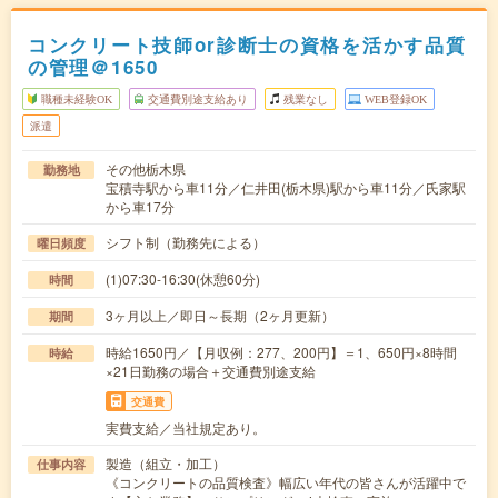
コンクリート技師or診断士の資格を活かす品質
の管理＠1650
職種未経験OK
交通費別途支給あり
残業なし
WEB登録OK
派遣
その他栃木県
勤務地
宝積寺駅から車11分／仁井田(栃木県)駅から車11分／氏家駅
から車17分
シフト制（勤務先による）
曜日頻度
(1)07:30-16:30(休憩60分)
時間
3ヶ月以上／即日～長期（2ヶ月更新）
期間
時給1650円／【月収例：277、200円】＝1、650円×8時間
時給
×21日勤務の場合＋交通費別途支給
交通費
実費支給／当社規定あり。
製造（組立・加工）
仕事内容
《コンクリートの品質検査》幅広い年代の皆さんが活躍中で