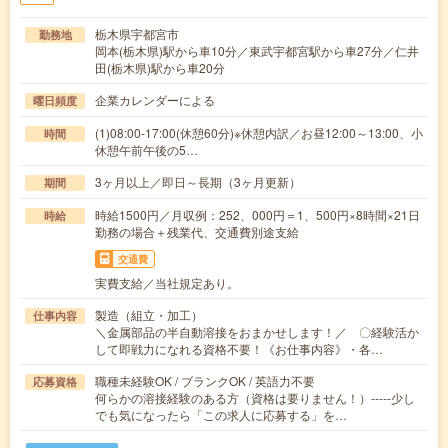
栃木県宇都宮市
勤務地
岡本(栃木県)駅から車10分／東武宇都宮駅から車27分／仁井
田(栃木県)駅から車20分
企業カレンダーによる
曜日頻度
(1)08:00-17:00(休憩60分)※休憩内訳／お昼12:00～13:00、小
時間
休憩午前午後の5…
3ヶ月以上／即日～長期（3ヶ月更新）
期間
時給1500円／月収例：252、000円＝1、500円×8時間×21日
時給
勤務の場合＋残業代、交通費別途支給
交通費
実費支給／当社規定あり。
製造（組立・加工）
仕事内容
＼金属部品の半自動溶接をおまかせします！／ 〇経験活か
して即戦力になれる資格不要！《お仕事内容》・各…
職種未経験OK / ブランクOK / 英語力不要
応募資格
何らかの溶接経験のある方（資格は要りません！）-----少し
でも気になったら「この求人に応募する」を…