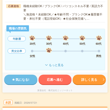
職種未経験OK / ブランクOK / パソコンスキル不要 / 英語力不
応募資格
要
＼無資格＊未経験OK／★年齢不問・ブランクOK★履歴書不
要・来社不要（電話登録OK）★社会保険完備＼…
職場の雰囲気
年齢層
20代
30代
40代
50代
60代
男女比率
女性
男性
もっと見る
気になる!
応募へ進む
詳しく見る
派遣会社
株式会社ニッソーネット
未読
掲載日
2026/07/21