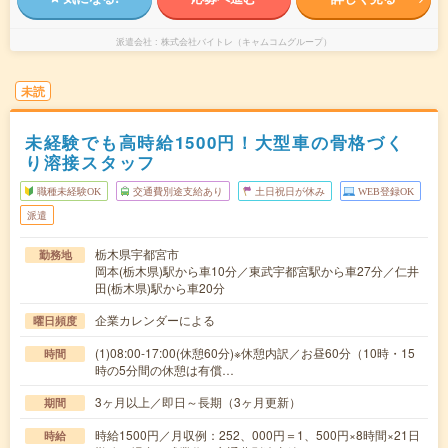
派遣会社
株式会社バイトレ（キャムコムグループ）
未読
未経験でも高時給1500円！大型車の骨格づく
り溶接スタッフ
職種未経験OK
交通費別途支給あり
土日祝日が休み
WEB登録OK
派遣
栃木県宇都宮市
勤務地
岡本(栃木県)駅から車10分／東武宇都宮駅から車27分／仁井
田(栃木県)駅から車20分
企業カレンダーによる
曜日頻度
(1)08:00-17:00(休憩60分)※休憩内訳／お昼60分（10時・15
時間
時の5分間の休憩は有償…
3ヶ月以上／即日～長期（3ヶ月更新）
期間
時給1500円／月収例：252、000円＝1、500円×8時間×21日
時給