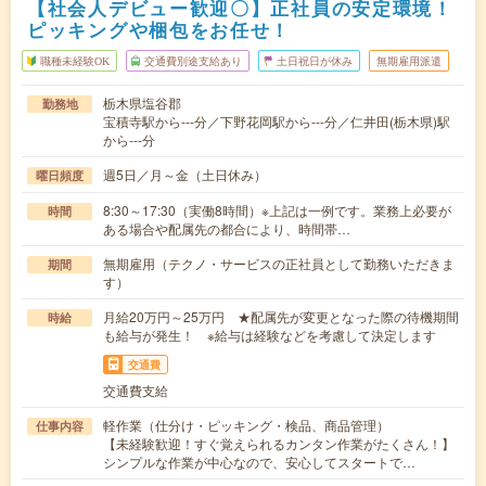
【社会人デビュー歓迎〇】正社員の安定環境！
ピッキングや梱包をお任せ！
職種未経験OK
交通費別途支給あり
土日祝日が休み
無期雇用派遣
栃木県塩谷郡
勤務地
宝積寺駅から---分／下野花岡駅から---分／仁井田(栃木県)駅
から---分
週5日／月～金（土日休み）
曜日頻度
8:30～17:30（実働8時間）※上記は一例です。業務上必要が
時間
ある場合や配属先の都合により、時間帯…
無期雇用（テクノ・サービスの正社員として勤務いただきま
期間
す）
月給20万円～25万円 ★配属先が変更となった際の待機期間
時給
も給与が発生！ ※給与は経験などを考慮して決定します
交通費
交通費支給
軽作業（仕分け・ピッキング・検品、商品管理）
仕事内容
【未経験歓迎！すぐ覚えられるカンタン作業がたくさん！】
シンプルな作業が中心なので、安心してスタートで…