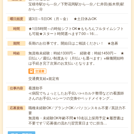
宝積寺駅から---分／下野花岡駅から---分／仁井田(栃木県)駅
から---分
週3日～5日OK（月～金） ★土日休みOK
曜日頻度
★1日5時間～の時短シフトOK★もちろんフルタイムシフト
時間
も可能★スタート時間選べます7:00～16:…
長期のお仕事です。開始日はご相談ください！ ★急募
期間
無資格未経験：時給1330円～ 経験者：時給1450円～ ★
時給
日払い／週払い制度あり（月払いも選べます）※稼働開始時
は手続き完了次第のお支払いとなります。
交通費
交通費支給※規定有
看護助手
仕事内容
≪病院でちょっとしたお手伝い≫○カルテ整理などの看護師
さんのお手伝い○シーツの交換やベッドメイキング…
職種未経験OK / ブランクOK / パソコンスキル不要 / 英語力不
応募資格
要
無資格・未経験OK年齢不問★10名以上採用予定★履歴書は
不要です▽応募後の流れ1)翌営業日までに担当…