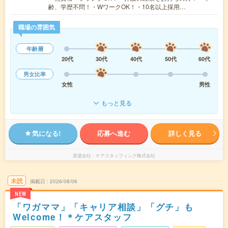
齢、学歴不問！・WワークOK！・10名以上採用…
職場の雰囲気
年齢層
20代
30代
40代
50代
60代
男女比率
女性
男性
もっと見る
気になる!
応募へ進む
詳しく見る
派遣会社
ケアスタッフィング株式会社
未読
掲載日
2026/08/06
NEW
「ワガママ」「キャリア相談」「グチ」も
Welcome！＊ケアスタッフ