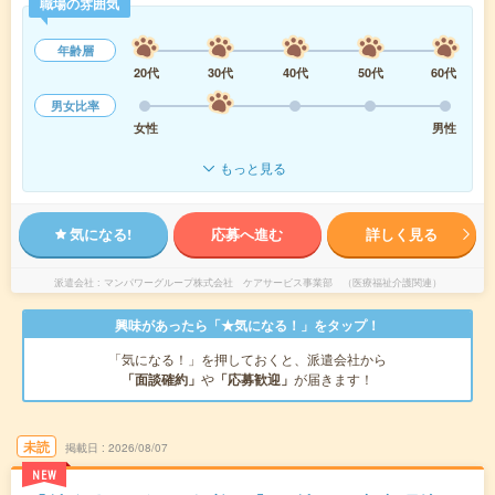
職場の雰囲気
年齢層
20代
30代
40代
50代
60代
男女比率
女性
男性
もっと見る
気になる!
応募へ進む
詳しく見る
派遣会社
マンパワーグループ株式会社 ケアサービス事業部 （医療福祉介護関連）
興味があったら「★気になる！」をタップ！
「気になる！」を押しておくと、派遣会社から
「面談確約」
や
「応募歓迎」
が届きます！
未読
掲載日
2026/08/07
NEW