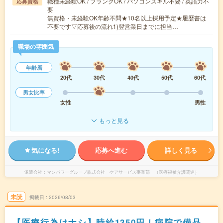
職種未経験OK / ブランクOK / パソコンスキル不要 / 英語力不
応募資格
要
無資格・未経験OK年齢不問★10名以上採用予定★履歴書は
不要です▽応募後の流れ1)翌営業日までに担当…
職場の雰囲気
年齢層
20代
30代
40代
50代
60代
男女比率
女性
男性
もっと見る
気になる!
応募へ進む
詳しく見る
派遣会社
マンパワーグループ株式会社 ケアサービス事業部 （医療福祉介護関連）
未読
掲載日
2026/08/03
【医療行為はナシ】時給1350円！病院で備品