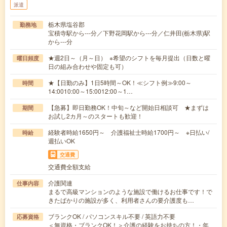
派遣
栃木県塩谷郡
勤務地
宝積寺駅から---分／下野花岡駅から---分／仁井田(栃木県)駅
から---分
★週2日～（月～日） ※希望のシフトを毎月提出（日数と曜
曜日頻度
日の組み合わせや固定も可）
★【日勤のみ】1日5時間～OK！≪シフト例≫9:00～
時間
14:0010:00～15:0012:00～1…
【急募】即日勤務OK！中旬～など開始日相談可 ★まずは
期間
お試し2カ月～のスタートも歓迎！
経験者時給1650円～ 介護福祉士時給1700円～ ※日払い/
時給
週払いOK
交通費
交通費全額支給
介護関連
仕事内容
まるで高級マンションのような施設で働けるお仕事です！で
きたばかりの施設が多く、利用者さんの要介護度も…
ブランクOK / パソコンスキル不要 / 英語力不要
応募資格
＜無資格・ブランクOK！＞介護の経験をお持ちの方！・年