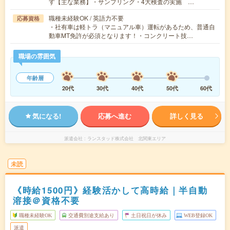
す【主な業務】・サンプリング・4大検査の実施 …
職種未経験OK / 英語力不要
応募資格
・社有車は軽トラ（マニュアル車）運転があるため、普通自
動車MT免許が必須となります！・コンクリート技…
職場の雰囲気
年齢層
20代
30代
40代
50代
60代
気になる!
応募へ進む
詳しく見る
派遣会社
ランスタッド株式会社 北関東エリア
未読
《時給1500円》経験活かして高時給｜半自動
溶接＠資格不要
職種未経験OK
交通費別途支給あり
土日祝日が休み
WEB登録OK
派遣