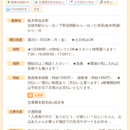
職種未経験OK
交通費別途支給あり
土日祝日が休み
残業なし
WEB登録OK
派遣
栃木県塩谷郡
勤務地
宝積寺駅から---分／下野花岡駅から---分／仁井田(栃木県)駅
から---分
週3日～5日OK（月～金） ★土日休みOK
曜日頻度
★1日5時間～の時短シフトOK★スタート時間選べます！
時間
7:00～16:009:00～17:0011:…
開始日はご相談ください！ ★急募 ★職場が気に入れば、
期間
長期でも働けます！
無資格未経験：時給1330円～ 経験者：時給1450円～ ★
時給
日払い／週払い制度あり（月払いも選べます）※稼働開始時
は手続き完了次第のお支払いとなります。
交通費
交通費全額支給※規定有
介護関連
仕事内容
＊入居者の方の「ありがとう」が嬉しい＊おじいちゃん、お
ばあちゃんが暮らす施設での生活サポートをお任せ…