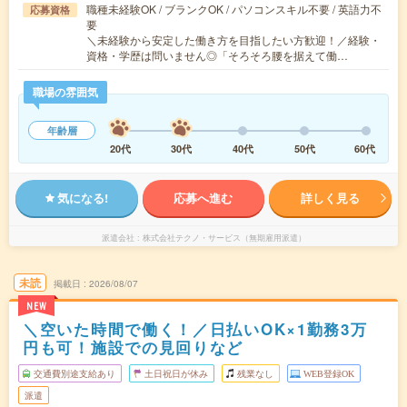
職種未経験OK / ブランクOK / パソコンスキル不要 / 英語力不
応募資格
要
＼未経験から安定した働き方を目指したい方歓迎！／経験・
資格・学歴は問いません◎「そろそろ腰を据えて働…
職場の雰囲気
年齢層
20代
30代
40代
50代
60代
気になる!
応募へ進む
詳しく見る
派遣会社
株式会社テクノ・サービス（無期雇用派遣）
未読
掲載日
2026/08/07
NEW
＼空いた時間で働く！／日払いOK×1勤務3万
円も可！施設での見回りなど
交通費別途支給あり
土日祝日が休み
残業なし
WEB登録OK
派遣