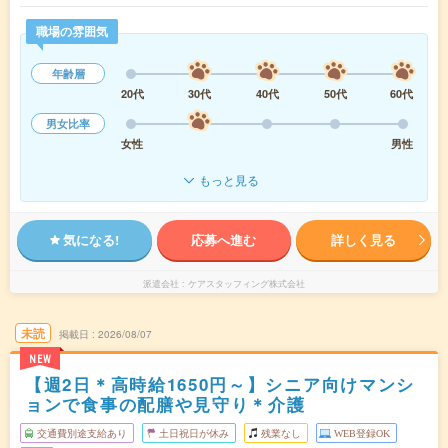
職場の雰囲気
年齢層
20代
30代
40代
50代
60代
男女比率
女性
男性
もっと見る
気になる!
応募へ進む
詳しく見る
派遣会社
ケアスタッフィング株式会社
未読
掲載日
2026/08/07
NEW
【週2日＊高時給1650円～】シニア向けマンシ
ョンで食事の配膳や見守り＊介護
交通費別途支給あり
土日祝日が休み
残業なし
WEB登録OK