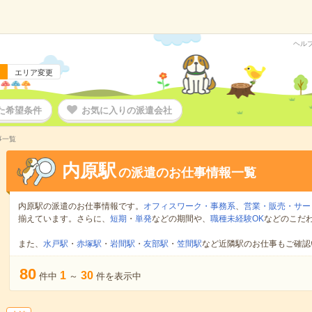
ヘル
エリア変更
た希望条件
お気に入りの派遣会社
事一覧
内原駅
の派遣のお仕事情報一覧
内原駅の派遣のお仕事情報です。
オフィスワーク・事務系
、
営業・販売・サー
揃えています。さらに、
短期
・
単発
などの期間や、
職種未経験OK
などのこだ
また、
水戸駅
・
赤塚駅
・
岩間駅
・
友部駅
・
笠間駅
など近隣駅のお仕事もご確認
80
1
30
件中
～
件を表示中