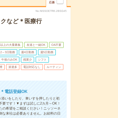
応募
No.NISSOETRK-2BSG45
ックなど＊医療行
名以上の大量募集
友達と一緒OK
OA不要
2～3日勤務
週4日勤務
週5日勤務
午後のみOK
残業少
シフト
煙
派遣多
電話対応なし
ルーティン
＊電話登録OK
付き添いをしたり、車いすを押したりと初
不要です！▼まずは試しに2カ月～OK！
たの希望をご相談ください！ニッソーネ
倒な来社は必要ありません。お給料の日