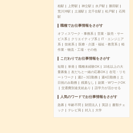
柏駅
上野駅
神立駅
水戸駅
勝田駅
荒川沖駅
土浦駅
北千住駅
松戸駅
石岡
駅
職種でお仕事情報をさがす
オフィスワーク・事務系
営業・販売・サー
ビス系
クリエイティブ系
IT・エンジニア
系
技術系
医療・介護・福祉・教育系
軽
作業・物流・工場・その他
こだわりでお仕事情報をさがす
短期
単発
職種未経験OK
10名以上の大
量募集
友だちと一緒の応募OK
在宅・リモ
ートワーク
週2～3日勤務
週4日勤務
土
日祝のみ勤務
残業なし
副業・WワークOK
交通費別途支給あり
語学力が活かせる
人気のワードでお仕事情報をさがす
急募
年齢不問
財団法人
英語
書類チェ
ック
テレビ局
封入
大学