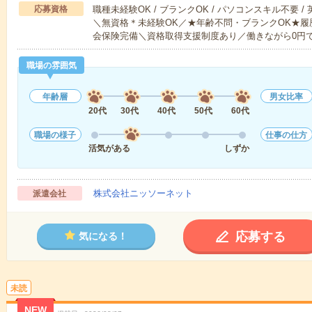
応募資格
職種未経験OK / ブランクOK / パソコンスキル不要 /
＼無資格＊未経験OK／★年齢不問・ブランクOK★履
会保険完備＼資格取得支援制度あり／働きながら0円
職場の雰囲気
年齢層
男女比率
20代
30代
40代
50代
60代
職場の様子
仕事の仕方
活気がある
しずか
株式会社ニッソーネット
派遣会社
応募する
気になる！
未読
NEW