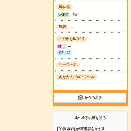
勤務地
内原
駅/路線
職種
---
こだわりINDEX
---
絶対
---
できれば
キーワード
---
あなたのプロフィール
---
条件の変更
他の検索結果を見る
勤務地でお仕事情報をさがす