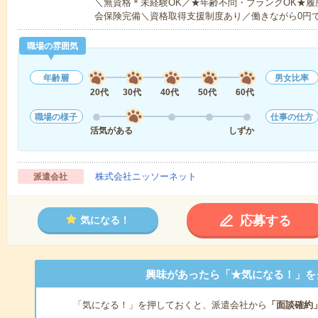
＼無資格＊未経験OK／★年齢不問・ブランクOK★履
会保険完備＼資格取得支援制度あり／働きながら0円
職場の雰囲気
年齢層
男女比率
20代
30代
40代
50代
60代
職場の様子
仕事の仕方
活気がある
しずか
株式会社ニッソーネット
派遣会社
応募する
気になる！
興味があったら「★気になる！」を
「気になる！」を押しておくと、派遣会社から
「面談確約