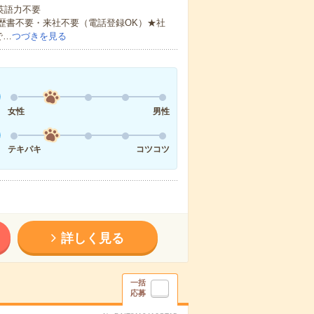
 英語力不要
歴書不要・来社不要（電話登録OK）★社
で…
つづきを見る
女性
男性
テキパキ
コツコツ
詳しく見る
一括
応募