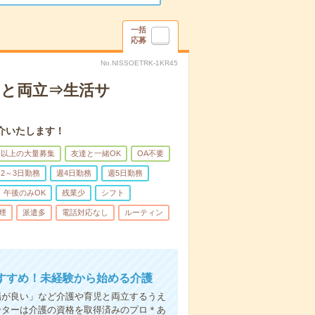
一括
応募
No.NISSOETRK-1KR45
トと両立⇒生活サ
介いたします！
名以上の大量募集
友達と一緒OK
OA不要
2～3日勤務
週4日勤務
週5日勤務
午後のみOK
残業少
シフト
煙
派遣多
電話対応なし
ルーティン
すすめ！未経験から始める介護
場が良い」など介護や育児と両立するうえ
ーターは介護の資格を取得済みのプロ＊あ