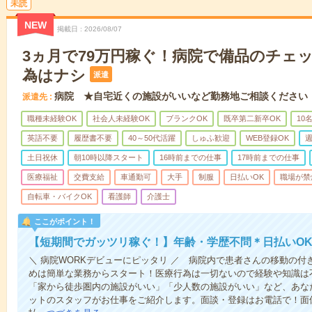
未読
NEW
掲載日
2026/08/07
3ヵ月で79万円稼ぐ！病院で備品のチェ
為はナシ
派遣
病院 ★自宅近くの施設がいいなど勤務地ご相談ください
派遣先
職種未経験OK
社会人未経験OK
ブランクOK
既卒第二新卒OK
10
英語不要
履歴書不要
40～50代活躍
しゅふ歓迎
WEB登録OK
週
土日祝休
朝10時以降スタート
16時前までの仕事
17時前までの仕事
医療福祉
交費支給
車通勤可
大手
制服
日払いOK
職場が禁
自転車・バイクOK
看護師
介護士
ここがポイント！
【短期間でガッツリ稼ぐ！】年齢・学歴不問＊日払いOK
＼ 病院WORKデビューにピッタリ ／ 病院内で患者さんの移動の
めは簡単な業務からスタート！医療行為は一切ないので経験や知識は
「家から徒歩圏内の施設がいい」「少人数の施設がいい」など、あな
ットのスタッフがお仕事をご紹介します。面談・登録はお電話で！面