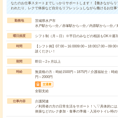
なたのお仕事スタートまでしっかりサポートします！【働きながらリ
われたり、レクで体操など自分もリフレッシュしながら働けるお仕事
勤務地
茨城県水戸市
水戸駅から---分／赤塚駅から---分／内原駅から---分／
曜日頻度
シフト制（月～日）※平日のみなどの相談もOK※週3
時間
【シフト例】07:00～16:0009:00～18:0017:00
談ください！
期間
即日～2ヶ月以上
時給
無資格の方：時給1500円～1875円 / 介護福祉士：時給1
円～2000円
交通費
全額支給
仕事内容
介護関連
／利用者の方の日常生活をサポート！＼▽具体的には
体操などのレク参加・食事の準備・入浴やトイレ時の