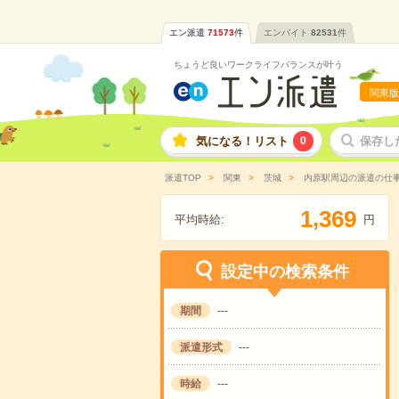
エン派遣
71573
件
エンバイト
82531
件
ちょうど良いワークライフバランスが叶う
関東版
気になる！リスト
0
保存し
派遣TOP
関東
茨城
内原駅周辺の派遣の仕
,
1
3
6
9
平均時給:
円
設定中の検索条件
期間
---
派遣形式
---
時給
---