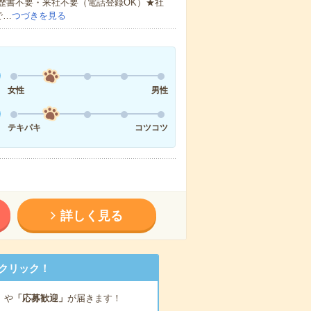
歴書不要・来社不要（電話登録OK）★社
で…
つづきを見る
女性
男性
テキパキ
コツコツ
詳しく見る
クリック！
」
や
「応募歓迎」
が届きます！