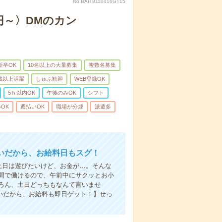
No.BAIT8110416GT15
円～〉DMのカン
新卒OK
10名以上の大量募集
複数名募集
0歳以上活躍
しゅふ歓迎
WEB登録OK
5ｈ以内OK
午後のみOK
シフト
OK
週払いOK
職場が分煙
派遣多
いだから、お給料日もスグ！
土日は遊びたいけど、お金が…。そんな
間で働けるので、午前中にサクッとお小
ろん、土日どっちもなんて言いませ
払いだから、お給料も即日ゲット！】せっ