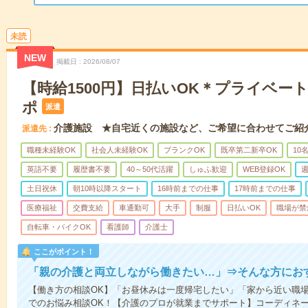
未読
NEW
掲載日
2026/08/07
【時給1500円】日払いOK＊プライベー
ポ
派遣
介護施設 ★自宅近くの施設など、ご希望に合わせてご紹
派遣先
職種未経験OK
社会人未経験OK
ブランクOK
既卒第二新卒OK
10
英語不要
履歴書不要
40～50代活躍
しゅふ歓迎
WEB登録OK
週
土日祝休
朝10時以降スタート
16時前までの仕事
17時前までの仕事
医療福祉
交費支給
車通勤可
大手
制服
日払いOK
職場が禁
自転車・バイクOK
看護師
介護士
ここがポイント！
「親の介護と両立しながら働きたい…」⇒そんな方にお
【働き方の相談OK】「お昼休みは一度帰宅したい」「家から近い職
でのお悩み相談OK！【介護のプロが就業までサポート】コーディネ