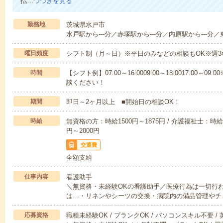
払…
つづきを見る
勤務地
茨城県水戸市
水戸駅から---分／赤塚駅から---分／内原駅から---分／
曜日頻度
シフト制（月～日）※平日のみなどの相談もOK※週3
時間
【シフト例】07:00～16:0009:00～18:0017:00
談ください！
期間
即日～2ヶ月以上 ■開始日の相談OK！
時給
無資格の方：時給1500円～1875円 / 介護福祉士：時給1
円～2000円
交通費
全額支給
仕事内容
看護助手
＼無資格・未経験OKの看護助手／医療行為は一切行
は…・リネンやシーツの交換・病院内の備品管理やチ
応募資格
職種未経験OK / ブランクOK / パソコンスキル不要 /