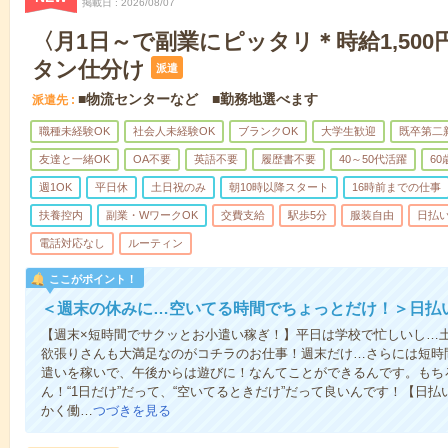
掲載日
2026/08/07
〈月1日～で副業にピッタリ＊時給1,500
タン仕分け
派遣
■物流センターなど ■勤務地選べます
派遣先
職種未経験OK
社会人未経験OK
ブランクOK
大学生歓迎
既卒第二
友達と一緒OK
OA不要
英語不要
履歴書不要
40～50代活躍
6
週1OK
平日休
土日祝のみ
朝10時以降スタート
16時前までの仕事
扶養控内
副業・WワークOK
交費支給
駅歩5分
服装自由
日払い
電話対応なし
ルーティン
ここがポイント！
＜週末の休みに…空いてる時間でちょっとだけ！＞日払
【週末×短時間でサクッとお小遣い稼ぎ！】平日は学校で忙しいし…
欲張りさんも大満足なのがコチラのお仕事！週末だけ…さらには短時
遣いを稼いで、午後からは遊びに！なんてことができるんです。もち
ん！“1日だけ”だって、“空いてるときだけ”だって良いんです！【日
かく働…
つづきを見る