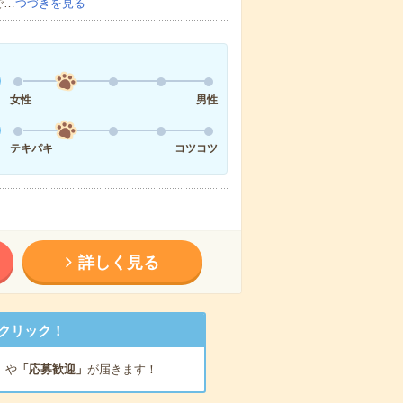
で…
つづきを見る
女性
男性
テキパキ
コツコツ
詳しく見る
クリック！
」
や
「応募歓迎」
が届きます！