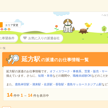
ヘル
エリア変更
た希望条件
お気に入りの派遣会社
事一覧
延方駅
の派遣のお仕事情報一覧
延方駅の派遣のお仕事情報です。
オフィスワーク・事務系
、
営業・販売・サー
揃えています。さらに、
短期
・
単発
などの期間や、
職種未経験OK
などのこだ
また、
鹿島神宮駅
・
潮来駅
・
佐原駅
・
香取駅
・
鹿島サッカースタジアム駅
など
14
1
14
件中
～
件を表示中