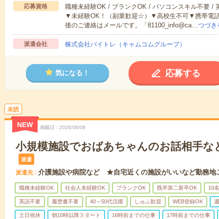
応募資格
職種未経験OK / ブランクOK / パソコンスキル不要 /
▼未経験OK！（副業歓迎☆）▼高校生不可▼携帯電
後のご連絡はメールです。「81100_info@ca…
つづき
派遣会社
株式会社バイトレ（キャムコムグループ）
応募する
気になる！
未読
NEW
掲載日
2026/08/08
小規模施設でおばあちゃんのお話相手な
派遣
介護施設や病院など ★自宅近くの施設がいいなど勤務地
派遣先
職種未経験OK
社会人未経験OK
ブランクOK
既卒第二新卒OK
10
英語不要
履歴書不要
40～50代活躍
しゅふ歓迎
WEB登録OK
週
土日祝休
朝10時以降スタート
16時前までの仕事
17時前までの仕事