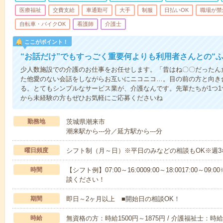
医療福祉
交費支給
車通勤可
大手
制服
日払いOK
職場が禁
自転車・バイクOK
看護師
介護士
ここがポイント！
“お話だけ”でもすっごく重要何よりも利用者さんとの“
少人数施設での介護のお仕事をお任せします。「昔はね〇〇だったん
た他愛のない会話をしながらお互いにニコニコ…。目の前の方と向き
る。とてもシンプルなサービス業が、介護なんです。先輩たちが1つ
から未経験の方もぜひお気軽にご応募くださいね
勤務地
茨城県潮来市
潮来駅から---分／延方駅から---分
曜日頻度
シフト制（月～日）※平日のみなどの相談もOK※週3
時間
【シフト例】07:00～16:0009:00～18:0017:00
談ください！
期間
即日～2ヶ月以上 ■開始日の相談OK！
時給
無資格の方：時給1500円～1875円 / 介護福祉士：時給1