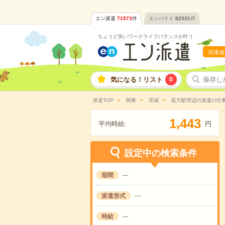
エン派遣
71573
件
エンバイト
82531
件
ちょうど良いワークライフバランスが叶う
関東版
気になる！リスト
0
保存し
派遣TOP
関東
茨城
延方駅周辺の派遣の仕
,
1
4
4
3
平均時給:
円
設定中の検索条件
期間
---
派遣形式
---
時給
---