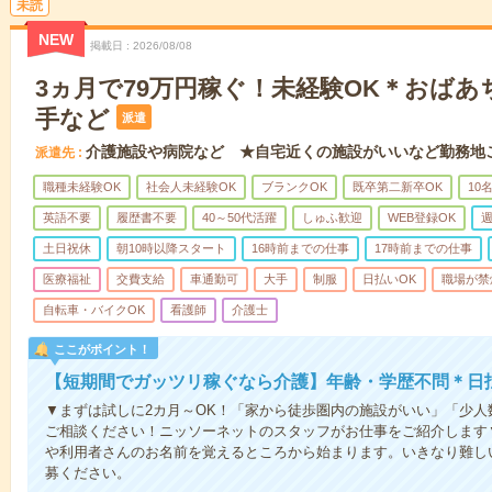
未読
NEW
掲載日
2026/08/08
3ヵ月で79万円稼ぐ！未経験OK＊おば
手など
派遣
介護施設や病院など ★自宅近くの施設がいいなど勤務地
派遣先
職種未経験OK
社会人未経験OK
ブランクOK
既卒第二新卒OK
10
英語不要
履歴書不要
40～50代活躍
しゅふ歓迎
WEB登録OK
週
土日祝休
朝10時以降スタート
16時前までの仕事
17時前までの仕事
医療福祉
交費支給
車通勤可
大手
制服
日払いOK
職場が禁
自転車・バイクOK
看護師
介護士
ここがポイント！
【短期間でガッツリ稼ぐなら介護】年齢・学歴不問＊日払
▼まずは試しに2カ月～OK！「家から徒歩圏内の施設がいい」「少
ご相談ください！ニッソーネットのスタッフがお仕事をご紹介します
や利用者さんのお名前を覚えるところから始まります。いきなり難し
募ください。