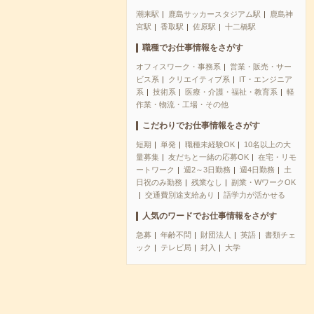
潮来駅
鹿島サッカースタジアム駅
鹿島神
宮駅
香取駅
佐原駅
十二橋駅
職種でお仕事情報をさがす
オフィスワーク・事務系
営業・販売・サー
ビス系
クリエイティブ系
IT・エンジニア
系
技術系
医療・介護・福祉・教育系
軽
作業・物流・工場・その他
こだわりでお仕事情報をさがす
短期
単発
職種未経験OK
10名以上の大
量募集
友だちと一緒の応募OK
在宅・リモ
ートワーク
週2～3日勤務
週4日勤務
土
日祝のみ勤務
残業なし
副業・WワークOK
交通費別途支給あり
語学力が活かせる
人気のワードでお仕事情報をさがす
急募
年齢不問
財団法人
英語
書類チェ
ック
テレビ局
封入
大学