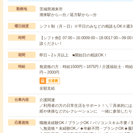
勤務地
茨城県潮来市
潮来駅から---分／延方駅から---分
曜日頻度
シフト制（月～日）※平日のみなどの相談もOK※週3
時間
【シフト例】07:00～16:0009:00～18:0017:00
談ください！
期間
即日～2ヶ月以上 ■開始日の相談OK！
時給
無資格の方：時給1500円～1875円 / 介護福祉士：時給1
円～2000円
交通費
全額支給
仕事内容
介護関連
／利用者の方の日常生活をサポート！＼▽具体的には
紙や体操などのレクレーションに 一緒に参加したり
応募資格
職種未経験OK / ブランクOK / パソコンスキル不要 /
＼無資格＊未経験OK／★年齢不問・ブランクOK★履