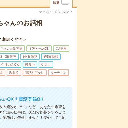
応募
No.NISSOETRK-1SG297
あちゃんのお話相
ご相談ください
名以上の大量募集
友達と一緒OK
OA不要
2～3日勤務
週4日勤務
週5日勤務
午後のみOK
残業少
シフト
煙
派遣多
電話対応なし
ルーティン
いOK＊電話登録OK
人数の施設がいい」など、あなたの希望を
▼介護の仕事は、笑顔で挨拶をすること
い業務はお任せしません！安心してご応