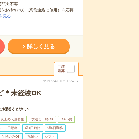
 英語力不要
話をお持ちの方（業務連絡に使用）※応募
を見る
詳しく見る
一括
応募
No.NISSOETRK-1SS297
ど＊未経験OK
ご相談ください
名以上の大量募集
友達と一緒OK
OA不要
2～3日勤務
週4日勤務
週5日勤務
午後のみOK
残業少
シフト