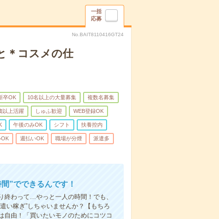
一括
応募
No.BAIT8110416GT24
と＊コスメの仕
新卒OK
10名以上の大量募集
複数名募集
0歳以上活躍
しゅふ歓迎
WEB登録OK
K
午後のみOK
シフト
扶養控内
OK
週払いOK
職場が分煙
派遣多
時間”でできるんです！
り終わって…やっと一人の時間！でも、
遣い稼ぎ”しちゃいませんか？【もちろ
方は自由！「買いたいモノのためにコツコ