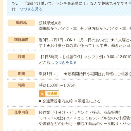
ツ…」「1回だけ働いて、ランチを豪華に！」なんて趣味気分ででき
け…
つづきを見る
勤務地
茨城県潮来市
潮来駅からバイク・車---分／延方駅からバイク・車---
曜日頻度
週0日～/月1日～OK！（月～日のあいだ）★「火曜
す！★お仕事ゼロの週があっても大丈夫。働きたい日
時間
【1日3時間～も相談OK!】＜シフト例＞9:00～12:0010:00～1
どこち…
つづきを見る
期間
単発1日～！ ★勤務開始日や期間はお気軽にご相談く
時給
時給1,500円～1,875円
交通費
■ 交通費規定内支給 ※派遣先による
仕事内容
軽作業（仕分け・ピッキング・検品、商品管理）
＼コスメの仕分け／＜とってもシンプルなので未経験
や書籍などの仕分け・梱包▼商品のシール貼り・パッ