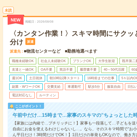
未読
NEW
掲載日
2026/08/08
〈カンタン作業！〉スキマ時間にサクッ
分け
派遣
■物流センターなど ■勤務地選べます
派遣先
職種未経験OK
社会人未経験OK
ブランクOK
大学生歓迎
既卒第二
友達と一緒OK
OA不要
英語不要
履歴書不要
40～50代活躍
6
週1OK
土日祝休
朝10時以降スタート
16時前までの仕事
5ｈ以内O
副業・WワークOK
交費支給
車通勤可
駅歩5分
服装自由
日払い
電話対応なし
ルーティン
ここがポイント！
午前中だけ…15時まで…家事のスキマの“ちょっとした
【家族には内緒で…プチリッチに！】家事も一段落して…子どもを送
自由にお金を使えるわけじゃないし…。なら、そのスキマ時間で“お小
ん平日だけ！3時間だけでOK！】1日だけの単発もOKなので、働き