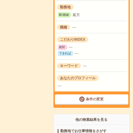
勤務地
延方
駅/路線
職種
---
こだわりINDEX
---
絶対
---
できれば
キーワード
---
あなたのプロフィール
---
条件の変更
他の検索結果を見る
勤務地でお仕事情報をさがす