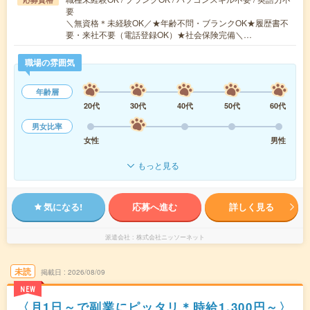
要
＼無資格＊未経験OK／★年齢不問・ブランクOK★履歴書不
要・来社不要（電話登録OK）★社会保険完備＼…
職場の雰囲気
年齢層
20代
30代
40代
50代
60代
男女比率
女性
男性
もっと見る
気になる!
応募へ進む
詳しく見る
派遣会社
株式会社ニッソーネット
未読
掲載日
2026/08/09
NEW
〈月1日～で副業にピッタリ＊時給1,300円～〉