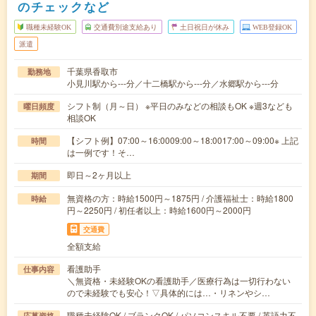
のチェックなど
職種未経験OK
交通費別途支給あり
土日祝日が休み
WEB登録OK
派遣
千葉県香取市
勤務地
小見川駅から---分／十二橋駅から---分／水郷駅から---分
シフト制（月～日） ※平日のみなどの相談もOK ※週3なども
曜日頻度
相談OK
【シフト例】07:00～16:0009:00～18:0017:00～09:00※ 上記
時間
は一例です！そ…
即日～2ヶ月以上
期間
無資格の方：時給1500円～1875円 / 介護福祉士：時給1800
時給
円～2250円 / 初任者以上：時給1600円～2000円
交通費
全額支給
看護助手
仕事内容
＼無資格・未経験OKの看護助手／医療行為は一切行わない
ので未経験でも安心！▽具体的には…・リネンやシ…
職種未経験OK / ブランクOK / パソコンスキル不要 / 英語力不
応募資格