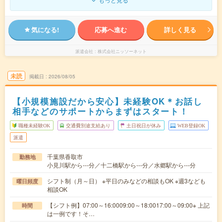
気になる!
応募へ進む
詳しく見る
派遣会社
株式会社ニッソーネット
未読
掲載日
2026/08/05
【小規模施設だから安心】未経験OK＊お話し
相手などのサポートからまずはスタート！
職種未経験OK
交通費別途支給あり
土日祝日が休み
WEB登録OK
派遣
千葉県香取市
勤務地
小見川駅から---分／十二橋駅から---分／水郷駅から---分
シフト制（月～日） ※平日のみなどの相談もOK ※週3なども
曜日頻度
相談OK
【シフト例】07:00～16:0009:00～18:0017:00～09:00※ 上記
時間
は一例です！そ…