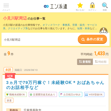
メニュー
気になる!
ログイン
検索
小見川駅周辺
のお仕事一覧
小見川駅の派遣のお仕事情報です。
オフィスワーク・事務系
、
営業・販売・サービス
系
、
クリエイティブ系
などのお仕事を取り揃えています。さらに、
短期
・
単発
などの
期間や、
職種未経験OK
などのこだわり条件で絞り込んでいただけます。
条件の変更
また、
鹿島神宮駅
・
潮来駅
・
下総豊里駅
・
佐原駅
・
下総橘駅
など近隣駅のお仕事もご
小見川駅周辺
確認いただけます。
9
1,433
全
件
平均時給:
円
時給順
新着順
未読
掲載日
2026/08/10
NEW
3ヵ月で79万円稼ぐ！未経験OK＊おばあちゃん
のお話相手など
職種未経験OK
交通費別途支給あり
土日祝日が休み
WEB登録OK
派遣
千葉県香取市
勤務地