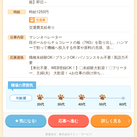
能】即日～
時給1250円
時給
交通費
交通費支給有り
マシンオペレーター
仕事内容
段ボールからチョコレートの板（7KG）を取り出し、ハンマ
ーで割って機械へ投入する作業や原料の充填、清…
職種未経験OK / ブランクOK / パソコンスキル不要 / 英語力不
応募資格
要
【来社不要、WEB登録OK！】〇未経験大歓迎！〇フリータ
ー、主婦(夫) 大歓迎！ ※お仕事の掛け持ち…
職場の雰囲気
年齢層
20代
30代
40代
50代
60代
気になる!
応募へ進む
詳しく見る
派遣会社
株式会社テクノ・サービス