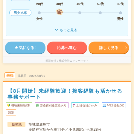
20代
30代
40代
50代
60代
男女比率
女性
男性
もっと見る
気になる!
応募へ進む
詳しく見る
派遣会社
株式会社ニッソーネット
未読
掲載日
2026/08/07
【8月開始】未経験歓迎！接客経験も活かせる
事務サポート
職種未経験OK
交通費別途支給あり
土日祝日が休み
WEB登録OK
派遣
茨城県鹿嶋市
勤務地
鹿島神宮駅から車11分／小見川駅から車28分