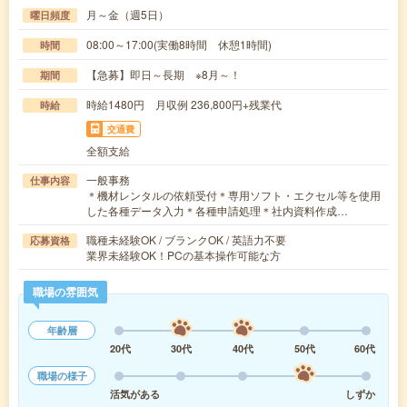
月～金（週5日）
曜日頻度
08:00～17:00(実働8時間 休憩1時間)
時間
【急募】即日～長期 ※8月～！
期間
時給1480円 月収例 236,800円+残業代
時給
交通費
全額支給
一般事務
仕事内容
＊機材レンタルの依頼受付＊専用ソフト・エクセル等を使用
した各種データ入力＊各種申請処理＊社内資料作成…
職種未経験OK / ブランクOK / 英語力不要
応募資格
業界未経験OK！PCの基本操作可能な方
職場の雰囲気
年齢層
20代
30代
40代
50代
60代
職場の様子
活気がある
しずか