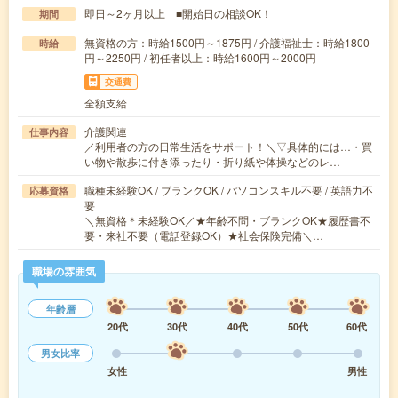
即日～2ヶ月以上 ■開始日の相談OK！
期間
無資格の方：時給1500円～1875円 / 介護福祉士：時給1800
時給
円～2250円 / 初任者以上：時給1600円～2000円
交通費
全額支給
介護関連
仕事内容
／利用者の方の日常生活をサポート！＼▽具体的には…・買
い物や散歩に付き添ったり・折り紙や体操などのレ…
職種未経験OK / ブランクOK / パソコンスキル不要 / 英語力不
応募資格
要
＼無資格＊未経験OK／★年齢不問・ブランクOK★履歴書不
要・来社不要（電話登録OK）★社会保険完備＼…
職場の雰囲気
年齢層
20代
30代
40代
50代
60代
男女比率
女性
男性