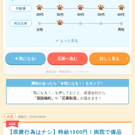
年齢層
20代
30代
40代
50代
60代
男女比率
女性
男性
もっと見る
気になる!
応募へ進む
詳しく見る
派遣会社
株式会社ニッソーネット
興味があったら「★気になる！」をタップ！
「気になる！」を押しておくと、派遣会社から
「面談確約」
や
「応募歓迎」
が届きます！
未読
掲載日
2026/08/09
NEW
【医療行為はナシ】時給1500円！病院で備品