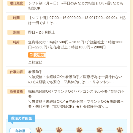
シフト制（月～日） ※平日のみなどの相談もOK ※週3なども
曜日頻度
相談OK
【シフト例】07:00～16:0009:00～18:0017:00～09:00※ 上記
時間
は一例です！そ…
即日～2ヶ月以上
期間
無資格の方：時給1500円～1875円 / 介護福祉士：時給1800
時給
円～2250円 / 初任者以上：時給1600円～2000円
交通費
全額支給
看護助手
仕事内容
＼無資格・未経験OKの看護助手／医療行為は一切行わない
ので未経験でも安心！▽具体的には…・リネンやシ…
職種未経験OK / ブランクOK / パソコンスキル不要 / 英語力不
応募資格
要
＼無資格＊未経験OK／★年齢不問・ブランクOK★履歴書不
要・来社不要（電話登録OK）★社会保険完備＼…
職場の雰囲気
年齢層