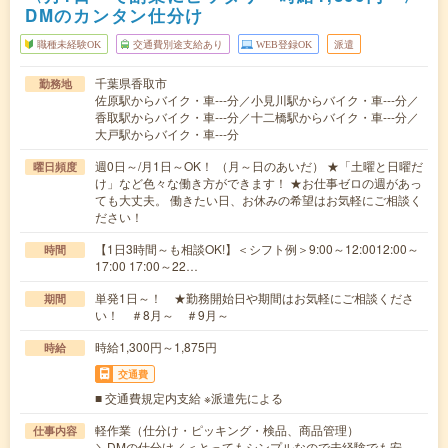
DMのカンタン仕分け
職種未経験OK
交通費別途支給あり
WEB登録OK
派遣
千葉県香取市
勤務地
佐原駅からバイク・車---分／小見川駅からバイク・車---分／
香取駅からバイク・車---分／十二橋駅からバイク・車---分／
大戸駅からバイク・車---分
週0日～/月1日～OK！ （月～日のあいだ） ★「土曜と日曜だ
曜日頻度
け」など色々な働き方ができます！ ★お仕事ゼロの週があっ
ても大丈夫。 働きたい日、お休みの希望はお気軽にご相談く
ださい！
【1日3時間～も相談OK!】＜シフト例＞9:00～12:0012:00～
時間
17:00 17:00～22…
単発1日～！ ★勤務開始日や期間はお気軽にご相談くださ
期間
い！ ＃8月～ ＃9月～
時給1,300円～1,875円
時給
交通費
■ 交通費規定内支給 ※派遣先による
軽作業（仕分け・ピッキング・検品、商品管理）
仕事内容
＼DMの仕分け／＜とってもシンプルなので未経験でも安