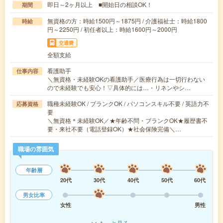
即日～2ヶ月以上 ■開始日の相談OK！
期間
無資格の方：時給1500円～1875円 / 介護福祉士：時給1800
時給
円～2250円 / 初任者以上：時給1600円～2000円
交通費
全額支給
看護助手
仕事内容
＼無資格・未経験OKの看護助手／医療行為は一切行わない
ので未経験でも安心！▽具体的には…・リネンやシ…
職種未経験OK / ブランクOK / パソコンスキル不要 / 英語力不
応募資格
要
＼無資格＊未経験OK／★年齢不問・ブランクOK★履歴書不
要・来社不要（電話登録OK）★社会保険完備＼…
職場の雰囲気
年齢層
20代
30代
40代
50代
60代
男女比率
女性
男性
もっと見る