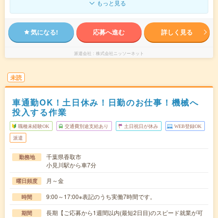
もっと見る
気になる!
応募へ進む
詳しく見る
派遣会社
株式会社ニッソーネット
未読
車通勤OK！土日休み！日勤のお仕事！機械へ
投入する作業
職種未経験OK
交通費別途支給あり
土日祝日が休み
WEB登録OK
派遣
千葉県香取市
勤務地
小見川駅から車7分
月～金
曜日頻度
9:00～17:00※表記のうち実働7時間です。
時間
長期【ご応募から1週間以内(最短2日目)のスピード就業が可
期間