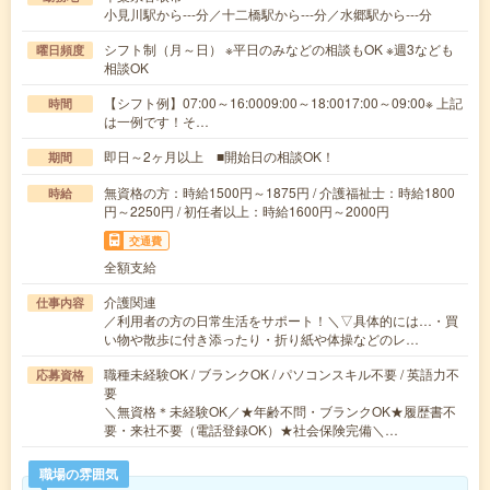
小見川駅から---分／十二橋駅から---分／水郷駅から---分
シフト制（月～日） ※平日のみなどの相談もOK ※週3なども
曜日頻度
相談OK
【シフト例】07:00～16:0009:00～18:0017:00～09:00※ 上記
時間
は一例です！そ…
即日～2ヶ月以上 ■開始日の相談OK！
期間
無資格の方：時給1500円～1875円 / 介護福祉士：時給1800
時給
円～2250円 / 初任者以上：時給1600円～2000円
交通費
全額支給
介護関連
仕事内容
／利用者の方の日常生活をサポート！＼▽具体的には…・買
い物や散歩に付き添ったり・折り紙や体操などのレ…
職種未経験OK / ブランクOK / パソコンスキル不要 / 英語力不
応募資格
要
＼無資格＊未経験OK／★年齢不問・ブランクOK★履歴書不
要・来社不要（電話登録OK）★社会保険完備＼…
職場の雰囲気