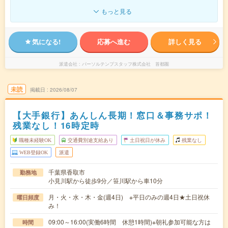
もっと見る
気になる!
応募へ進む
詳しく見る
派遣会社
パーソルテンプスタッフ株式会社 首都圏
未読
掲載日
2026/08/07
【大手銀行】あんしん長期！窓口＆事務サポ！
残業なし！16時定時
職種未経験OK
交通費別途支給あり
土日祝日が休み
残業なし
WEB登録OK
派遣
千葉県香取市
勤務地
小見川駅から徒歩9分／笹川駅から車10分
月・火・水・木・金(週4日) ※平日のみの週4日★土日祝休
曜日頻度
み！
09:00～16:00(実働6時間 休憩1時間)※朝礼参加可能な方は
時間