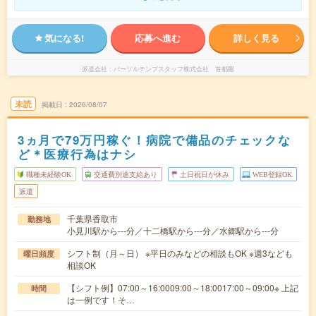
気になる!
応募へ進む
詳しく見る
派遣会社
パーソルテンプスタッフ株式会社 首都圏
未読
掲載日
2026/08/07
3ヵ月で79万円稼ぐ！病院で備品のチェックな
ど＊医療行為はナシ
職種未経験OK
交通費別途支給あり
土日祝日が休み
WEB登録OK
派遣
千葉県香取市
勤務地
小見川駅から---分／十二橋駅から---分／水郷駅から---分
シフト制（月～日） ※平日のみなどの相談もOK ※週3なども
曜日頻度
相談OK
【シフト例】07:00～16:0009:00～18:0017:00～09:00※ 上記
時間
は一例です！そ…