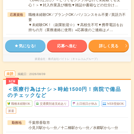
心！＞▼封入作業及び梱包▼雑誌や書籍などの仕分け…
職種未経験OK / ブランクOK / パソコンスキル不要 / 英語力不
応募資格
要
▼未経験OK！（副業歓迎☆）▼高校生不可▼携帯電話をお
持ちの方（業務連絡に使用）※応募後のご連絡はメ…
気になる!
応募へ進む
詳しく見る
派遣会社
株式会社バイトレ（キャムコムグループ）
未読
掲載日
2026/08/09
NEW
＜医療行為はナシ＞時給1500円！病院で備品
のチェックなど
職種未経験OK
交通費別途支給あり
土日祝日が休み
WEB登録OK
派遣
千葉県香取市
勤務地
小見川駅から---分／十二橋駅から---分／水郷駅から---分