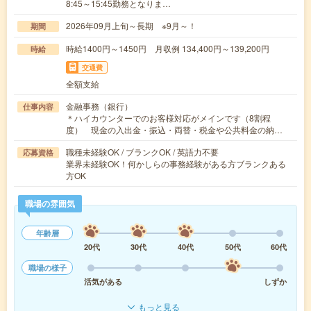
8:45～15:45勤務となりま…
2026年09月上旬～長期 ※9月～！
期間
時給1400円～1450円 月収例 134,400円～139,200円
時給
交通費
全額支給
金融事務（銀行）
仕事内容
＊ハイカウンターでのお客様対応がメインです（8割程
度） 現金の入出金・振込・両替・税金や公共料金の納…
職種未経験OK / ブランクOK / 英語力不要
応募資格
業界未経験OK！何かしらの事務経験がある方ブランクある
方OK
職場の雰囲気
年齢層
20代
30代
40代
50代
60代
職場の様子
活気がある
しずか
もっと見る