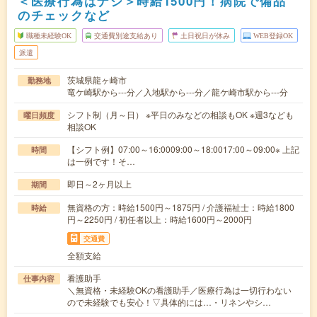
＜医療行為はナシ＞時給1500円！病院で備品
のチェックなど
職種未経験OK
交通費別途支給あり
土日祝日が休み
WEB登録OK
派遣
茨城県龍ヶ崎市
勤務地
竜ケ崎駅から---分／入地駅から---分／龍ケ崎市駅から---分
シフト制（月～日） ※平日のみなどの相談もOK ※週3なども
曜日頻度
相談OK
【シフト例】07:00～16:0009:00～18:0017:00～09:00※ 上記
時間
は一例です！そ…
即日～2ヶ月以上
期間
無資格の方：時給1500円～1875円 / 介護福祉士：時給1800
時給
円～2250円 / 初任者以上：時給1600円～2000円
交通費
全額支給
看護助手
仕事内容
＼無資格・未経験OKの看護助手／医療行為は一切行わない
ので未経験でも安心！▽具体的には…・リネンやシ…