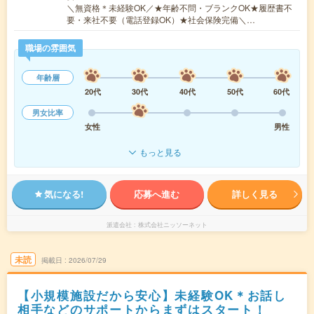
＼無資格＊未経験OK／★年齢不問・ブランクOK★履歴書不
要・来社不要（電話登録OK）★社会保険完備＼…
職場の雰囲気
年齢層
20代
30代
40代
50代
60代
男女比率
女性
男性
もっと見る
気になる!
応募へ進む
詳しく見る
派遣会社
株式会社ニッソーネット
未読
掲載日
2026/07/29
【小規模施設だから安心】未経験OK＊お話し
相手などのサポートからまずはスタート！