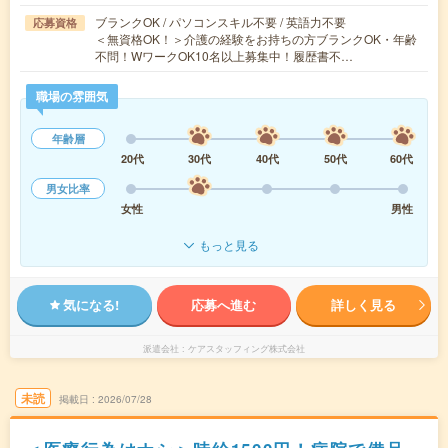
ブランクOK / パソコンスキル不要 / 英語力不要
応募資格
＜無資格OK！＞介護の経験をお持ちの方ブランクOK・年齢
不問！WワークOK10名以上募集中！履歴書不…
職場の雰囲気
年齢層
20代
30代
40代
50代
60代
男女比率
女性
男性
もっと見る
気になる!
応募へ進む
詳しく見る
派遣会社
ケアスタッフィング株式会社
未読
掲載日
2026/07/28