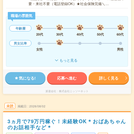
要・来社不要（電話登録OK）★社会保険完備＼…
職場の雰囲気
年齢層
20代
30代
40代
50代
60代
男女比率
女性
男性
もっと見る
気になる!
応募へ進む
詳しく見る
派遣会社
株式会社ニッソーネット
未読
掲載日
2026/08/02
3ヵ月で79万円稼ぐ！未経験OK＊おばあちゃん
のお話相手など＊