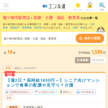
メニュー
気になる!
ログイン
検索
龍ケ崎市駅周辺
×
医療・介護・福祉・教育系
のお仕事一覧
龍ケ崎市駅の派遣のお仕事情報です。医療・介護・福祉・教育系のお仕事には、
介護
関連
、
看護助手
、
医療事務・病院受付
などがあります。さらに、
短期
・
単発
などの期
間や、
職種未経験OK
などのこだわり条件で絞り込んでいただけます。
条件の変更
龍ケ崎市駅周辺 / 医療・介護・福祉・教育系
14
1,539
全
件
平均時給:
円
時給順
新着順
未読
掲載日
2026/08/07
NEW
【週2日＊高時給1650円～】シニア向けマンシ
ョンで食事の配膳や見守り＊介護
交通費別途支給あり
土日祝日が休み
残業なし
WEB登録OK
派遣
茨城県龍ヶ崎市
勤務地