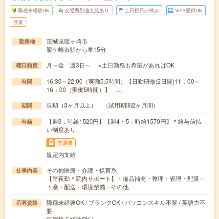
職種未経験OK
交通費別途支給あり
土日祝日が休み
WEB登録OK
派遣
茨城県龍ヶ崎市
勤務地
龍ケ崎市駅から車15分
月～金 週3日～ ※土日勤務も希望があればOK
曜日頻度
16:30～22:00（実働5.5時間）【日勤研修(2日間)11：00～
時間
16：00（実働5時間）】 …
長期（3ヶ月以上） （試用期間2ヶ月間）
期間
【週3：時給1520円】【週4・5：時給1570円】＊給与前払
時給
い制度あり
交通費
規定内支給
その他医療・介護・保育系
仕事内容
【準夜勤＊院内サポート】・備品補充・整理・管理・配膳・
下膳・配送・環境整備・その他
職種未経験OK / ブランクOK / パソコンスキル不要 / 英語力不
応募資格
要
無資格未経験OK！