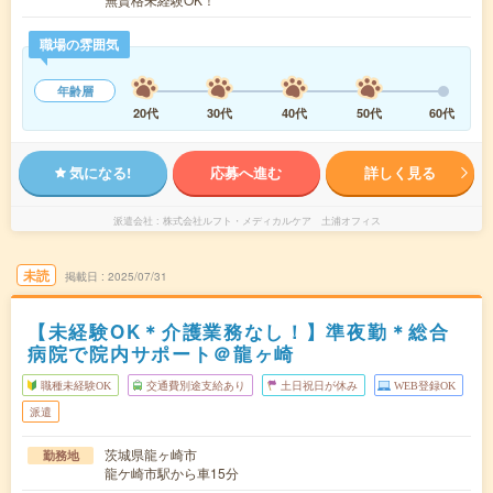
職場の雰囲気
年齢層
20代
30代
40代
50代
60代
気になる!
応募へ進む
詳しく見る
派遣会社
株式会社ルフト・メディカルケア 土浦オフィス
未読
掲載日
2025/07/31
【未経験OK＊介護業務なし！】準夜勤＊総合
病院で院内サポート＠龍ヶ崎
職種未経験OK
交通費別途支給あり
土日祝日が休み
WEB登録OK
派遣
茨城県龍ヶ崎市
勤務地
龍ケ崎市駅から車15分