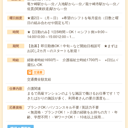
竜ケ崎駅から---分／入地駅から---分／龍ケ崎市駅から---分／
佐貫(関東鉄道)駅から---分
★週2日～（月～日） ※希望のシフトを毎月提出（日数と曜
曜日頻度
日の組み合わせや固定も可）
★【日勤のみ】1日5時間～OK！≪シフト例≫9:00～
時間
14:0010:00～15:0012:00～1…
【急募】即日勤務OK！中旬～など開始日相談可 ★まずは
期間
お試し2カ月～のスタートも歓迎！
経験者時給1650円～ 介護福祉士時給1700円～ ※日払い/
時給
週払いOK
交通費
交通費全額支給
介護関連
仕事内容
まるで高級マンションのような施設で働けるお仕事です！で
きたばかりの施設が多く、利用者さんの要介護度も…
ブランクOK / パソコンスキル不要 / 英語力不要
応募資格
＜無資格・ブランクOK！＞介護の経験をお持ちの方！・年
齢、学歴不問！・WワークOK！・10名以上採用…