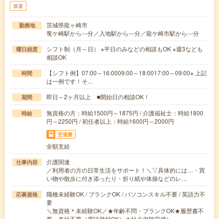
派遣
茨城県龍ヶ崎市
勤務地
竜ケ崎駅から---分／入地駅から---分／龍ケ崎市駅から---分
シフト制（月～日） ※平日のみなどの相談もOK ※週3なども
曜日頻度
相談OK
【シフト例】07:00～16:0009:00～18:0017:00～09:00※ 上記
時間
は一例です！そ…
即日～2ヶ月以上 ■開始日の相談OK！
期間
無資格の方：時給1500円～1875円 / 介護福祉士：時給1800
時給
円～2250円 / 初任者以上：時給1600円～2000円
交通費
全額支給
介護関連
仕事内容
／利用者の方の日常生活をサポート！＼▽具体的には…・買
い物や散歩に付き添ったり・折り紙や体操などのレ…
職種未経験OK / ブランクOK / パソコンスキル不要 / 英語力不
応募資格
要
＼無資格＊未経験OK／★年齢不問・ブランクOK★履歴書不
要・来社不要（電話登録OK）★社会保険完備＼…