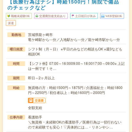
【医療行為はナシ】時給1500円！病院で備品
のチェックなど
職種未経験OK
交通費別途支給あり
土日祝日が休み
WEB登録OK
派遣
茨城県龍ヶ崎市
勤務地
竜ケ崎駅から---分／入地駅から---分／龍ケ崎市駅から---分
シフト制（月～日） ※平日のみなどの相談もOK ※週3なども
曜日頻度
相談OK
【シフト例】07:00～16:0009:00～18:0017:00～09:00※ 上記
時間
は一例です！そ…
即日～2ヶ月以上
期間
無資格の方：時給1500円～1875円 / 介護福祉士：時給1800
時給
円～2250円 / 初任者以上：時給1600円～2000円
交通費
全額支給
看護助手
仕事内容
＼無資格・未経験OKの看護助手／医療行為は一切行わない
ので未経験でも安心！▽具体的には…・リネンやシ…