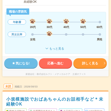
未経験OK
職場の雰囲気
年齢層
20代
30代
40代
50代
60代
男女比率
女性
男性
もっと見る
気になる!
応募へ進む
詳しく見る
派遣会社
株式会社ルフト・メディカルケア 土浦オフィス
未読
掲載日
2026/08/03
小規模施設でおばあちゃんのお話相手など＊未
経験OK