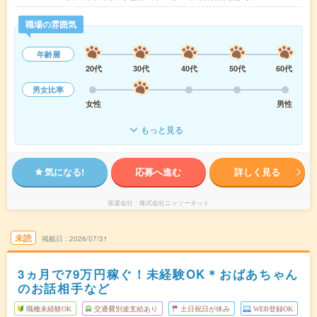
職場の雰囲気
年齢層
20代
30代
40代
50代
60代
男女比率
女性
男性
もっと見る
気になる!
応募へ進む
詳しく見る
派遣会社
株式会社ニッソーネット
未読
掲載日
2026/07/31
3ヵ月で79万円稼ぐ！未経験OK＊おばあちゃん
のお話相手など
職種未経験OK
交通費別途支給あり
土日祝日が休み
WEB登録OK