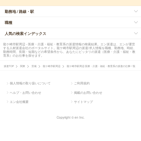
勤務地 / 路線・駅
職種
人気の検索インデックス
龍ケ崎市駅周辺 - 医療・介護・福祉・教育系の派遣情報の検索結果。エン派遣は、エンが運営
する人材派遣会社のポータルサイト。龍ケ崎市駅周辺の派遣/求人情報を職種、勤務地、時給、
勤務時間、長期・短期などの希望条件から、あなたにピッタリの派遣（医療・介護・福祉・教
育系）のお仕事を探せます。
派遣TOP
関東
茨城
龍ケ崎市駅周辺
龍ケ崎市駅周辺 医療・介護・福祉・教育系の派遣の仕事一覧
個人情報の取り扱いについて
ご利用規約
ヘルプ・お問い合わせ
掲載のお問い合わせ
エン会社概要
サイトマップ
Copyright © en Inc.