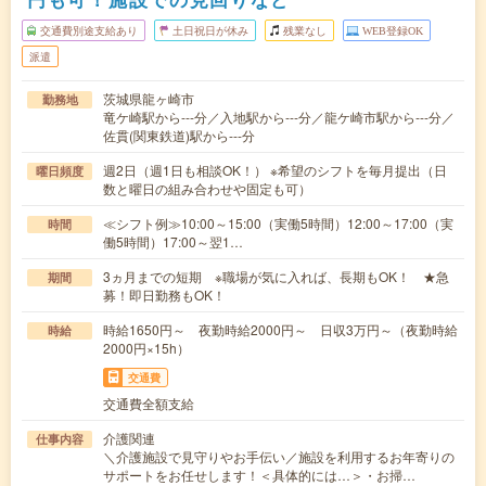
交通費別途支給あり
土日祝日が休み
残業なし
WEB登録OK
派遣
茨城県龍ヶ崎市
勤務地
竜ケ崎駅から---分／入地駅から---分／龍ケ崎市駅から---分／
佐貫(関東鉄道)駅から---分
週2日（週1日も相談OK！） ※希望のシフトを毎月提出（日
曜日頻度
数と曜日の組み合わせや固定も可）
≪シフト例≫10:00～15:00（実働5時間）12:00～17:00（実
時間
働5時間）17:00～翌1…
3ヵ月までの短期 ※職場が気に入れば、長期もOK！ ★急
期間
募！即日勤務もOK！
時給1650円～ 夜勤時給2000円～ 日収3万円～（夜勤時給
時給
2000円×15h）
交通費
交通費全額支給
介護関連
仕事内容
＼介護施設で見守りやお手伝い／施設を利用するお年寄りの
サポートをお任せします！＜具体的には…＞・お掃…