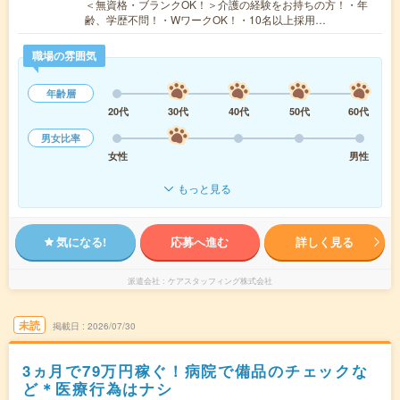
＜無資格・ブランクOK！＞介護の経験をお持ちの方！・年
齢、学歴不問！・WワークOK！・10名以上採用…
職場の雰囲気
年齢層
20代
30代
40代
50代
60代
男女比率
女性
男性
もっと見る
気になる!
応募へ進む
詳しく見る
派遣会社
ケアスタッフィング株式会社
未読
掲載日
2026/07/30
3ヵ月で79万円稼ぐ！病院で備品のチェックな
ど＊医療行為はナシ