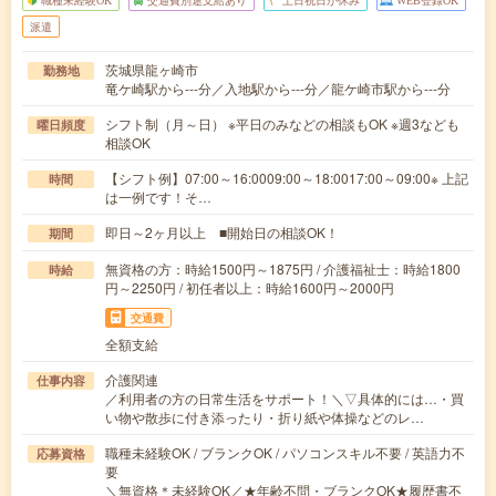
職種未経験OK
交通費別途支給あり
土日祝日が休み
WEB登録OK
派遣
茨城県龍ヶ崎市
勤務地
竜ケ崎駅から---分／入地駅から---分／龍ケ崎市駅から---分
シフト制（月～日） ※平日のみなどの相談もOK ※週3なども
曜日頻度
相談OK
【シフト例】07:00～16:0009:00～18:0017:00～09:00※ 上記
時間
は一例です！そ…
即日～2ヶ月以上 ■開始日の相談OK！
期間
無資格の方：時給1500円～1875円 / 介護福祉士：時給1800
時給
円～2250円 / 初任者以上：時給1600円～2000円
交通費
全額支給
介護関連
仕事内容
／利用者の方の日常生活をサポート！＼▽具体的には…・買
い物や散歩に付き添ったり・折り紙や体操などのレ…
職種未経験OK / ブランクOK / パソコンスキル不要 / 英語力不
応募資格
要
＼無資格＊未経験OK／★年齢不問・ブランクOK★履歴書不