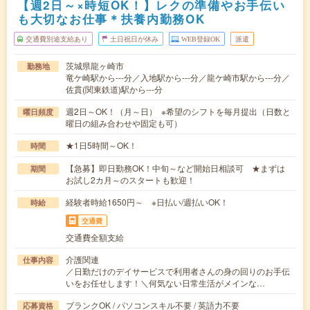
【週2日～×時短OK！】レクの準備やお手伝い
も大切なお仕事＊扶養内勤務OK
交通費別途支給あり
土日祝日が休み
WEB登録OK
派遣
茨城県龍ヶ崎市
勤務地
竜ケ崎駅から---分／入地駅から---分／龍ケ崎市駅から---分／
佐貫(関東鉄道)駅から---分
週2日～OK！（月～日） ※希望のシフトを毎月提出（日数と
曜日頻度
曜日の組み合わせや固定も可）
★1日5時間～OK！
時間
【急募】即日勤務OK！中旬～など開始日相談可 ★まずは
期間
お試し2カ月～のスタートも歓迎！
経験者時給1650円～ ※日払い/週払いOK！
時給
交通費
交通費全額支給
介護関連
仕事内容
／日勤だけのデイサービスで利用者さんの身の回りのお手伝
いをお任せします！＼何気ない日常生活がメインな…
ブランクOK / パソコンスキル不要 / 英語力不要
応募資格