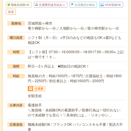
職種未経験OK
交通費別途支給あり
土日祝日が休み
WEB登録OK
派遣
茨城県龍ヶ崎市
勤務地
竜ケ崎駅から---分／入地駅から---分／龍ケ崎市駅から---分
シフト制（月～日） ※平日のみなどの相談もOK ※週3なども
曜日頻度
相談OK
【シフト例】07:00～16:0009:00～18:0017:00～09:00※ 上記
時間
は一例です！そ…
即日～2ヶ月以上 ■開始日の相談OK！
期間
無資格の方：時給1500円～1875円 / 介護福祉士：時給1800
時給
円～2250円 / 初任者以上：時給1600円～2000円
交通費
全額支給
看護助手
仕事内容
＼無資格・未経験OKの看護助手／医療行為は一切行わない
ので未経験でも安心！▽具体的には…・リネンやシ…
職種未経験OK / ブランクOK / パソコンスキル不要 / 英語力不
応募資格
要