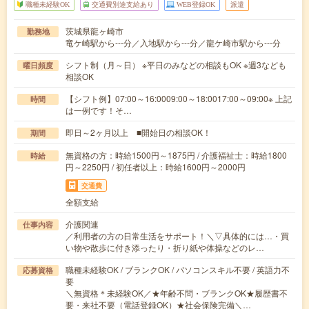
職種未経験OK
交通費別途支給あり
WEB登録OK
派遣
茨城県龍ヶ崎市
勤務地
竜ケ崎駅から---分／入地駅から---分／龍ケ崎市駅から---分
シフト制（月～日） ※平日のみなどの相談もOK ※週3なども
曜日頻度
相談OK
【シフト例】07:00～16:0009:00～18:0017:00～09:00※ 上記
時間
は一例です！そ…
即日～2ヶ月以上 ■開始日の相談OK！
期間
無資格の方：時給1500円～1875円 / 介護福祉士：時給1800
時給
円～2250円 / 初任者以上：時給1600円～2000円
交通費
全額支給
介護関連
仕事内容
／利用者の方の日常生活をサポート！＼▽具体的には…・買
い物や散歩に付き添ったり・折り紙や体操などのレ…
職種未経験OK / ブランクOK / パソコンスキル不要 / 英語力不
応募資格
要
＼無資格＊未経験OK／★年齢不問・ブランクOK★履歴書不
要・来社不要（電話登録OK）★社会保険完備＼…