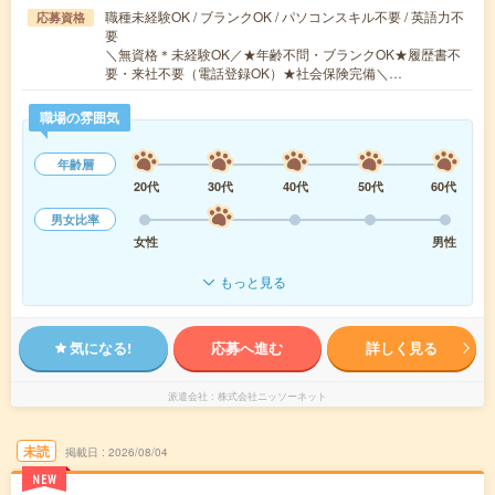
職種未経験OK / ブランクOK / パソコンスキル不要 / 英語力不
応募資格
要
＼無資格＊未経験OK／★年齢不問・ブランクOK★履歴書不
要・来社不要（電話登録OK）★社会保険完備＼…
職場の雰囲気
年齢層
20代
30代
40代
50代
60代
男女比率
女性
男性
もっと見る
気になる!
応募へ進む
詳しく見る
派遣会社
株式会社ニッソーネット
未読
掲載日
2026/08/04
NEW