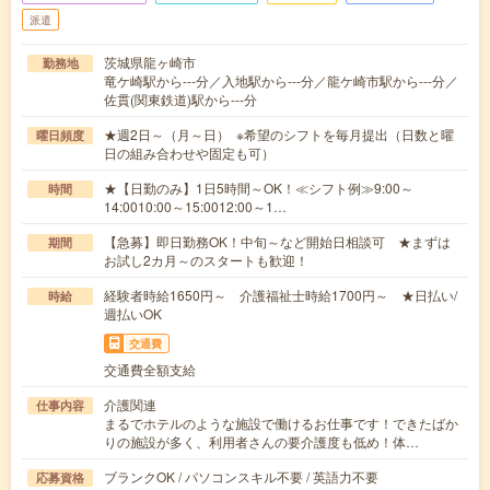
派遣
茨城県龍ヶ崎市
勤務地
竜ケ崎駅から---分／入地駅から---分／龍ケ崎市駅から---分／
佐貫(関東鉄道)駅から---分
★週2日～（月～日） ※希望のシフトを毎月提出（日数と曜
曜日頻度
日の組み合わせや固定も可）
★【日勤のみ】1日5時間～OK！≪シフト例≫9:00～
時間
14:0010:00～15:0012:00～1…
【急募】即日勤務OK！中旬～など開始日相談可 ★まずは
期間
お試し2カ月～のスタートも歓迎！
経験者時給1650円～ 介護福祉士時給1700円～ ★日払い/
時給
週払いOK
交通費
交通費全額支給
介護関連
仕事内容
まるでホテルのような施設で働けるお仕事です！できたばか
りの施設が多く、利用者さんの要介護度も低め！体…
ブランクOK / パソコンスキル不要 / 英語力不要
応募資格