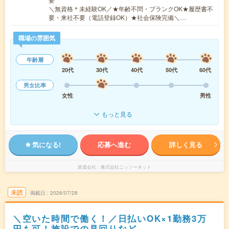
＼無資格＊未経験OK／★年齢不問・ブランクOK★履歴書不
要・来社不要（電話登録OK）★社会保険完備＼…
職場の雰囲気
年齢層
20代
30代
40代
50代
60代
男女比率
女性
男性
もっと見る
気になる!
応募へ進む
詳しく見る
派遣会社
株式会社ニッソーネット
未読
掲載日
2026/07/28
＼空いた時間で働く！／日払いOK×1勤務3万
円も可！施設での見回りなど