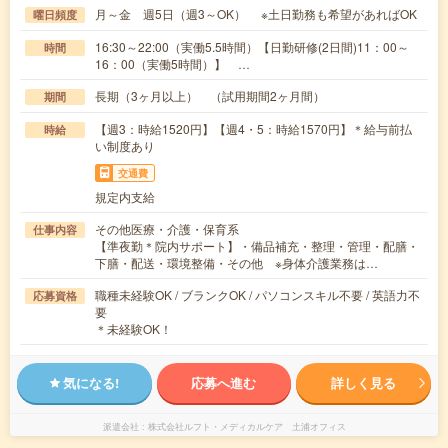
月～金 週5日（週3～OK） ※土日勤務も希望があればOK
曜日頻度
16:30～22:00（実働5.5時間）【日勤研修(2日間)11：00～
時間
16：00（実働5時間）】 …
長期（3ヶ月以上） （試用期間2ヶ月間）
期間
【週3：時給1520円】【週4・5：時給1570円】＊給与前払
時給
い制度あり
交通費
規定内支給
その他医療・介護・保育系
仕事内容
【準夜勤＊院内サポート】・備品補充・整理・管理・配膳・
下膳・配送・環境整備・その他 ※身体介護業務は…
職種未経験OK / ブランクOK / パソコンスキル不要 / 英語力不
応募資格
要
＊未経験OK！
気になる!
応募へ進む
詳しく見る
派遣会社
株式会社ルフト・メディカルケア 土浦オフィス