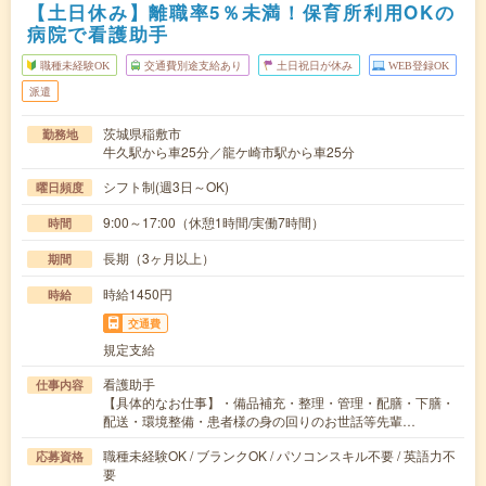
【土日休み】離職率5％未満！保育所利用OKの
病院で看護助手
職種未経験OK
交通費別途支給あり
土日祝日が休み
WEB登録OK
派遣
茨城県稲敷市
勤務地
牛久駅から車25分／龍ケ崎市駅から車25分
シフト制(週3日～OK)
曜日頻度
9:00～17:00（休憩1時間/実働7時間）
時間
長期（3ヶ月以上）
期間
時給1450円
時給
交通費
規定支給
看護助手
仕事内容
【具体的なお仕事】・備品補充・整理・管理・配膳・下膳・
配送・環境整備・患者様の身の回りのお世話等先輩…
職種未経験OK / ブランクOK / パソコンスキル不要 / 英語力不
応募資格
要