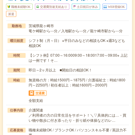
職種未経験OK
交通費別途支給あり
土日祝日が休み
WEB登録OK
派遣
茨城県龍ヶ崎市
勤務地
竜ケ崎駅から---分／入地駅から---分／龍ケ崎市駅から---分
シフト制（月～日） ※平日のみなどの相談もOK ※週3なども
曜日頻度
相談OK
【シフト例】07:00～16:0009:00～18:0017:00～09:00※ 上記
時間
は一例です！そ…
即日～2ヶ月以上 ■開始日の相談OK！
期間
無資格の方：時給1500円～1875円 / 介護福祉士：時給1800
時給
円～2250円 / 初任者以上：時給1600円～2000円
交通費
全額支給
介護関連
仕事内容
／利用者の方の日常生活をサポート！＼▽具体的には…・買
い物や散歩に付き添ったり・折り紙や体操などのレ…
職種未経験OK / ブランクOK / パソコンスキル不要 / 英語力不
応募資格
要