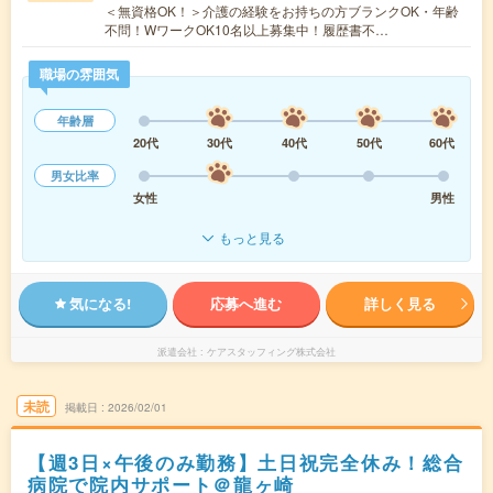
＜無資格OK！＞介護の経験をお持ちの方ブランクOK・年齢
不問！WワークOK10名以上募集中！履歴書不…
職場の雰囲気
年齢層
20代
30代
40代
50代
60代
男女比率
女性
男性
もっと見る
気になる!
応募へ進む
詳しく見る
派遣会社
ケアスタッフィング株式会社
未読
掲載日
2026/02/01
【週3日×午後のみ勤務】土日祝完全休み！総合
病院で院内サポート＠龍ヶ崎