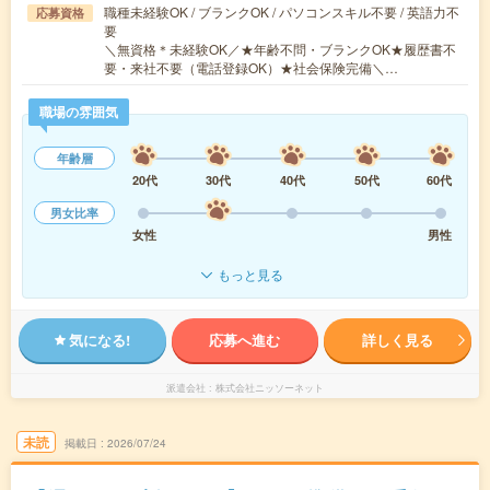
職種未経験OK / ブランクOK / パソコンスキル不要 / 英語力不
応募資格
要
＼無資格＊未経験OK／★年齢不問・ブランクOK★履歴書不
要・来社不要（電話登録OK）★社会保険完備＼…
職場の雰囲気
年齢層
20代
30代
40代
50代
60代
男女比率
女性
男性
もっと見る
気になる!
応募へ進む
詳しく見る
派遣会社
株式会社ニッソーネット
未読
掲載日
2026/07/24