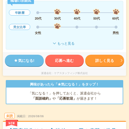
職場の雰囲気
年齢層
20代
30代
40代
50代
60代
男女比率
女性
男性
もっと見る
気になる!
応募へ進む
詳しく見る
派遣会社
ケアスタッフィング株式会社
興味があったら「★気になる！」をタップ！
「気になる！」を押しておくと、派遣会社から
「面談確約」
や
「応募歓迎」
が届きます！
未読
掲載日
2026/08/06
NEW