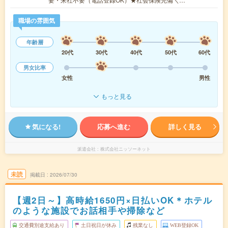
職場の雰囲気
年齢層
20代
30代
40代
50代
60代
男女比率
女性
男性
もっと見る
気になる!
応募へ進む
詳しく見る
派遣会社
株式会社ニッソーネット
未読
掲載日
2026/07/30
【週2日～】高時給1650円×日払いOK＊ホテル
のような施設でお話相手や掃除など
交通費別途支給あり
土日祝日が休み
残業なし
WEB登録OK