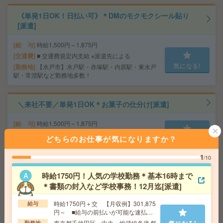
《単発1日OK！日払い可》＊DMのモクモクシール貼り
[派遣]
給 与
時給1,500円～1,875円
交通費
■ 交通費規定内支給 ※派遣先による
気になる!
勤務地
【水戸市】水戸駅・赤塚駅・内原駅・東水戸
駅・常澄駅など勤務地多数！
＼来社不要／単発1日OK＊お菓子の仕分け[派遣]
給 与
時給1,500円～1,875円
勤務地
【宇都宮市】宇都宮駅・東武宇都宮駅・雀宮
どちらのお仕事が気になりますか？
気になる!
駅・南宇都宮駅・岡本(栃木県)駅など勤務地多数！
1
/10
《単発1日OK！日払い可》＊お菓子のモクモクシール貼
時給1750円！人気の学校勤務＊基本16時まで
り[派遣]
＊書類の封入など学校事務！12月迄[派遣]
給 与
時給1,200円～1,625円
時給1750円＋交 【月収例】301,875
給与
円～ ■給与の前払いが可能な速払い
交通費
■ 交通費規定内支給 ※派遣先による
サービスあり
気になる!
東京都千代田区 中央・総武線各停 飯
気になる!
【那須塩原市】那須塩原駅・西那須野駅・黒
勤務地