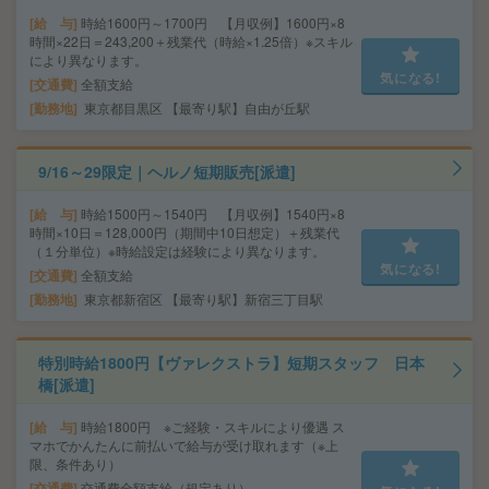
給 与
時給1600円～1700円 【月収例】1600円×8
時間×22日＝243,200＋残業代（時給×1.25倍）※スキル
により異なります。
気になる!
交通費
全額支給
勤務地
東京都目黒区 【最寄り駅】自由が丘駅
9/16～29限定｜ヘルノ短期販売[派遣]
給 与
時給1500円～1540円 【月収例】1540円×8
時間×10日＝128,000円（期間中10日想定）＋残業代
（１分単位）※時給設定は経験により異なります。
気になる!
交通費
全額支給
勤務地
東京都新宿区 【最寄り駅】新宿三丁目駅
特別時給1800円【ヴァレクストラ】短期スタッフ 日本
橋[派遣]
給 与
時給1800円 ※ご経験・スキルにより優遇 ス
マホでかんたんに前払いで給与が受け取れます（※上
限、条件あり）
交通費
交通費全額支給（規定あり）