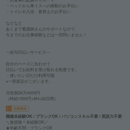
・ベッドから車イスへの移動のお手伝い
・トイレや入浴、着替えのお手伝い
などなど
あくまで看護師さんのサポートなので、
今までのお仕事経験などは一切問いません！
～給与日払いサービス～
自分のペースに合わせて
日払いでお給料を受け取れる制度です。
・使いたい日だけ利用可能
※一部規定がございます。
月収例26万4000円
（時給1500円×8H×22日間）
応募資格
職種未経験OK / ブランクOK / パソコンスキル不要 / 英語力不要
＼無資格＊未経験OK／
★年齢不問・ブランクOK