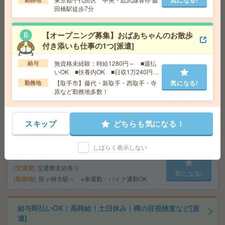
勤務地
田橋駅徒歩7分
磯駅など勤務地多数！
【オープニング募集】おばあちゃんのお散歩
給与即払いOK！高時給！土日休み！ピッキング・仕分け
付き添いも仕事の1つ[派遣]
[派遣]
無資格未経験：時給1280円～ ■週払
給与
給 与
時給1700円
いOK ■扶養内OK ■日収1万240円以
交通費
交通費支給有り
上
【取手市】藤代・新取手・西取手・寺
気になる!
勤務地
気になる!
勤務地
万博記念公園駅～車8分 ※車通勤・バイク通
原など勤務地多数！
勤OK
スキップ
どちらも気になる！
給与即払いOK！高時給！土日休み！日勤のお仕事！製品
の包装[派遣]
しばらく表示しない
給 与
時給1250円
交通費
交通費支給有り
気になる!
勤務地
龍ヶ崎市駅～ ※車通勤・バイク通勤OK
給与即払いOK！高時給！土日休み！樽の目視検査など[派
遣]