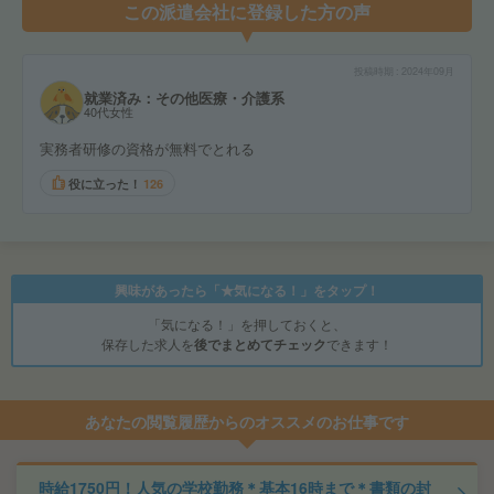
この派遣会社に登録した方の声
投稿時期
2024年09月
就業済み：その他医療・介護系
40代女性
実務者研修の資格が無料でとれる
役に立った！
126
興味があったら「★気になる！」をタップ！
「気になる！」を押しておくと、
保存した求人を
後でまとめてチェック
できます！
あなたの閲覧履歴からのオススメのお仕事です
時給1750円！人気の学校勤務＊基本16時まで＊書類の封