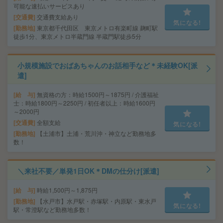
可能な速払いサービスあり
交通費
交通費支給あり
気になる!
勤務地
東京都千代田区 東京メトロ有楽町線 麹町駅
徒歩1分、東京メトロ半蔵門線 半蔵門駅徒歩5分
小規模施設でおばあちゃんのお話相手など＊未経験OK[派
遣]
給 与
無資格の方：時給1500円～1875円 / 介護福祉
士：時給1800円～2250円 / 初任者以上：時給1600円
～2000円
交通費
全額支給
気になる!
勤務地
【土浦市】土浦・荒川沖・神立など勤務地多
数！
＼来社不要／単発1日OK＊DMの仕分け[派遣]
給 与
時給1,500円～1,875円
勤務地
【水戸市】水戸駅・赤塚駅・内原駅・東水戸
気になる!
駅・常澄駅など勤務地多数！