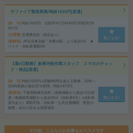
サファイア製造業務/時給1630円[派遣]
給 与
時給1630円 日額平均1万4540円/月額29万6
301円
交通費
交通費支給（規定あり）
気になる!
勤務地
JR京浜東北線「本郷台駅」より徒歩5分 ★
バイク・自転車通勤OK
【週4日勤務】倉庫内軽作業スタッフ スマホのチェッ
ク・検品[派遣]
給 与
時給1500円※実働8時間を超える勤務、22時～
翌5時勤務の場合25％割増：時給1875円
勤務地
千葉県船橋市浜町（南船橋駅から徒歩10分程
度／船橋競馬場駅から徒歩20分（自転車5分）※自転車
気になる!
貸与あり）通勤手段：自転車・公共交通機関 変更の
範囲：会社の定める就業場所
その他、こちらのお仕事もオススメです