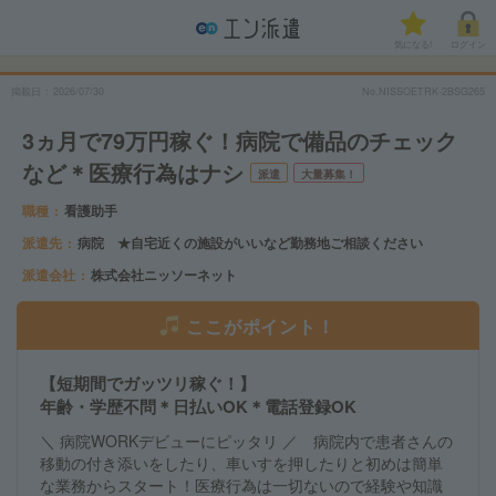
気になる!
ログイン
掲載日
2026/07/30
No.NISSOETRK-2BSG265
3ヵ月で79万円稼ぐ！病院で備品のチェック
など＊医療行為はナシ
派遣
大量募集！
職種
看護助手
派遣先
病院 ★自宅近くの施設がいいなど勤務地ご相談ください
派遣会社
株式会社ニッソーネット
ここがポイント！
【短期間でガッツリ稼ぐ！】
年齢・学歴不問＊日払いOK＊電話登録OK
＼ 病院WORKデビューにピッタリ ／ 病院内で患者さんの
移動の付き添いをしたり、車いすを押したりと初めは簡単
な業務からスタート！医療行為は一切ないので経験や知識