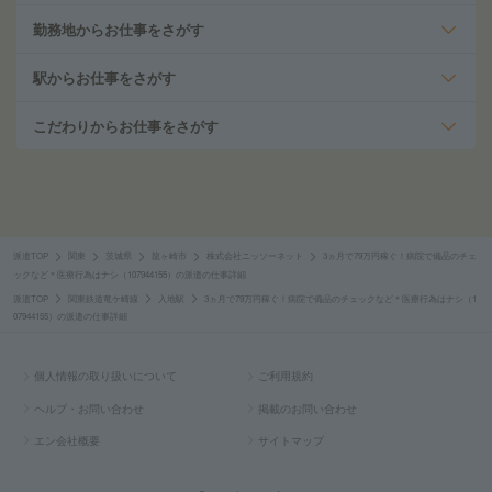
勤務地からお仕事をさがす
駅からお仕事をさがす
こだわりからお仕事をさがす
派遣TOP
関東
茨城県
龍ヶ崎市
株式会社ニッソーネット
3ヵ月で79万円稼ぐ！病院で備品のチェ
ックなど＊医療行為はナシ（107944155）の派遣の仕事詳細
派遣TOP
関東鉄道竜ケ崎線
入地駅
3ヵ月で79万円稼ぐ！病院で備品のチェックなど＊医療行為はナシ（1
07944155）の派遣の仕事詳細
個人情報の取り扱いについて
ご利用規約
ヘルプ・お問い合わせ
掲載のお問い合わせ
エン会社概要
サイトマップ