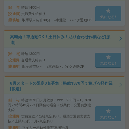
給 与
時給1400円
交通費
交通費支給有り
気になる!
勤務地
取手駅～徒歩30分 ※車通勤・バイク通勤OK
高時給！車通勤OK！土日休み！貼り合わせ作業など[派
遣]
給 与
時給1300円
交通費
交通費支給有り
気になる!
勤務地
龍ヶ崎市駅～ ※車通勤・バイク通勤OK
8月スタートの限定3名募集！時給1370円で稼げる軽作業
[派遣]
給 与
時給1370円／月収例：222、968円＝1、370
円×7時間45分×21日勤務の場合＋残業代、交通費別途
支給
交通費
実費支給／当社規定あり。通勤交通費実費支
気になる!
払／上限4万円／月※規定あり
勤務地
マイカー通勤可能/駐車場完備