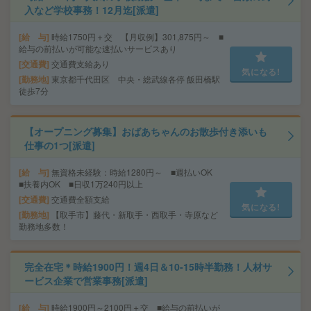
入など学校事務！12月迄[派遣]
給 与
時給1750円＋交 【月収例】301,875円～ ■
給与の前払いが可能な速払いサービスあり
交通費
交通費支給あり
気になる!
勤務地
東京都千代田区 中央・総武線各停 飯田橋駅
徒歩7分
【オープニング募集】おばあちゃんのお散歩付き添いも
仕事の1つ[派遣]
給 与
無資格未経験：時給1280円～ ■週払いOK
■扶養内OK ■日収1万240円以上
交通費
交通費全額支給
気になる!
勤務地
【取手市】藤代・新取手・西取手・寺原など
勤務地多数！
完全在宅＊時給1900円！週4日＆10-15時半勤務！人材サ
ービス企業で営業事務[派遣]
給 与
時給1900円～2100円＋交 ■給与の前払いが