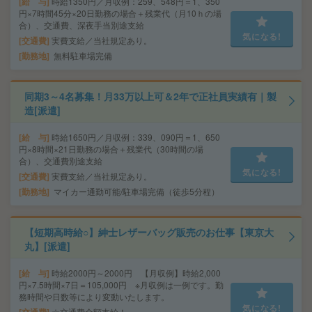
給 与
時給1350円／月収例：259、548円＝1、350
円×7時間45分×20日勤務の場合＋残業代（月10ｈの場
合）、交通費、深夜手当別途支給
気になる!
交通費
実費支給／当社規定あり。
勤務地
無料駐車場完備
同期3～4名募集！月33万以上可＆2年で正社員実績有｜製
造[派遣]
給 与
時給1650円／月収例：339、090円＝1、650
円×8時間×21日勤務の場合＋残業代（30時間の場
合）、交通費別途支給
気になる!
交通費
実費支給／当社規定あり。
勤務地
マイカー通勤可能/駐車場完備（徒歩5分程）
【短期高時給○】紳士レザーバッグ販売のお仕事【東京大
丸】[派遣]
給 与
時給2000円～2000円 【月収例】時給2,000
円×7.5時間×7日＝105,000円 ※月収例は一例です。勤
務時間や日数等により変動いたします。
気になる!
☆交通費全額支給！