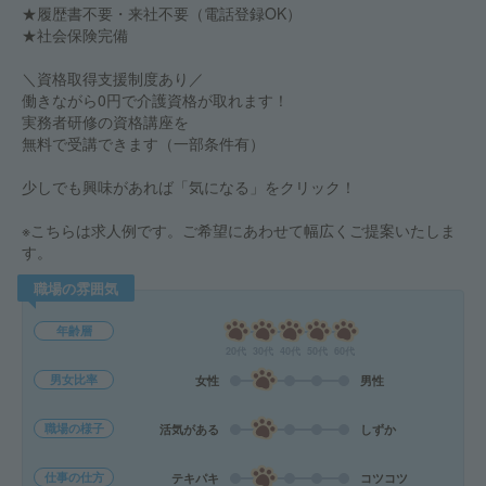
★履歴書不要・来社不要（電話登録OK）
★社会保険完備
＼資格取得支援制度あり／
働きながら0円で介護資格が取れます！
実務者研修の資格講座を
無料で受講できます（一部条件有）
少しでも興味があれば「気になる」をクリック！
※こちらは求人例です。ご希望にあわせて幅広くご提案いたしま
す。
職場の雰囲気
年齢層
20代
30代
40代
50代
60代
男女比率
女性
男性
職場の様子
活気がある
しずか
仕事の仕方
テキパキ
コツコツ