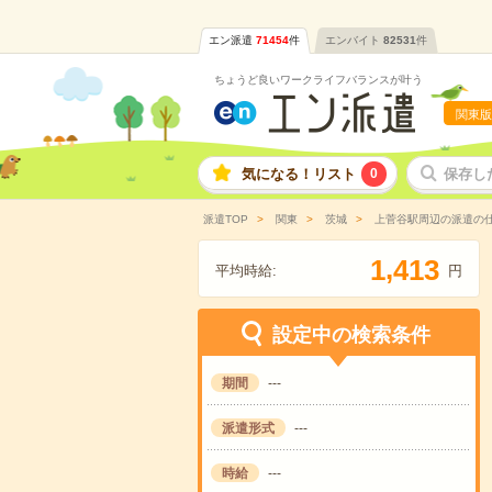
エン派遣
71454
件
エンバイト
82531
件
ちょうど良いワークライフバランスが叶う
関東版
気になる！リスト
0
保存し
派遣TOP
関東
茨城
上菅谷駅周辺の派遣の
,
1
4
1
3
平均時給:
円
設定中の検索条件
期間
---
派遣形式
---
時給
---