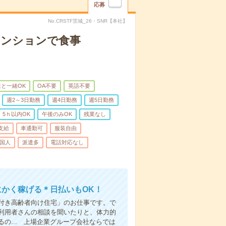
応募
No.CRSTF茨城_26・SNR【本社】
マンションで食事
と一緒OK
OA不要
英語不要
週2～3日勤務
週4日勤務
週5日勤務
5ｈ以内OK
午後のみOK
残業なし
支給
車通勤可
服装自由
国人
派遣多
電話対応なし
にかく稼げる＊日払いもOK！
付き高齢者向け住宅」のお仕事です。で
利用者さんの相談を聞いたりと、体力的
の... 上場企業グループ会社ならでは