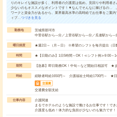
りのキレイな施設が多く、利用者の介護度は低め。見回りや利用者さ
少ないのもオススメなポイントです！▼なんでそんなに稼げるの...
ワークと資金力があるから、業界最高水準の高時給でお仕事をご案内
ィブ…
つづきを見る
勤務地
茨城県那珂市
中菅谷駅から---分／上菅谷駅から---分／瓜連駅から---
曜日頻度
★週2日～（月～日） ※希望のシフトを毎月提出（
時間
★【日勤のみ】1日5時間～OK！≪シフト例≫9:00～14:001
期間
【急募】即日勤務OK！中旬～など開始日相談可 ★
時給
経験者時給1650円～ 介護福祉士時給1700円～ ★日
交通費
交通費全額支給
仕事内容
介護関連
まるでホテルのような施設で働けるお仕事です！でき
介護度も低め！体力的な負担が少ないのも魅力です！