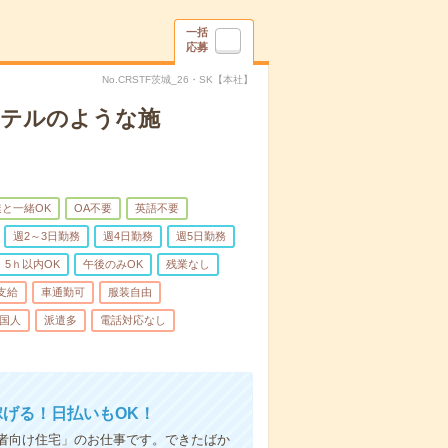
一括
応募
No.CRSTF茨城_26・SK【本社】
＊ホテルのような施
と一緒OK
OA不要
英語不要
週2～3日勤務
週4日勤務
週5日勤務
5ｈ以内OK
午後のみOK
残業なし
支給
車通勤可
服装自由
国人
派遣多
電話対応なし
稼げる！日払いもOK！
者向け住宅」のお仕事です。できたばか