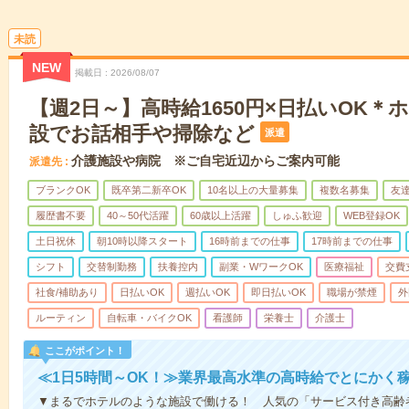
未読
NEW
掲載日
2026/08/07
【週2日～】高時給1650円×日払いOK
設でお話相手や掃除など
派遣
介護施設や病院 ※ご自宅近辺からご案内可能
派遣先
ブランクOK
既卒第二新卒OK
10名以上の大量募集
複数名募集
友達
履歴書不要
40～50代活躍
60歳以上活躍
しゅふ歓迎
WEB登録OK
土日祝休
朝10時以降スタート
16時前までの仕事
17時前までの仕事
シフト
交替制勤務
扶養控内
副業・WワークOK
医療福祉
交費
社食/補助あり
日払いOK
週払いOK
即日払いOK
職場が禁煙
外
ルーティン
自転車・バイクOK
看護師
栄養士
介護士
ここがポイント！
≪1日5時間～OK！≫業界最高水準の高時給でとにかく
▼まるでホテルのような施設で働ける！ 人気の「サービス付き高齢