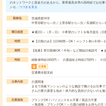
のネットワークと資金力があるから、業界最高水準の高時給でお仕事
ンセ…
つづきを見る
勤務地
茨城県那珂市
中菅谷駅から---分／上菅谷駅から---分／瓜連駅から---
曜日頻度
★週2日～（月～日） ※希望のシフトを毎月提出（
時間
★【日勤のみ】1日5時間～OK！≪シフト例≫9:00～14:001
期間
【急募】即日勤務OK！中旬～など開始日相談可 ★
時給
経験者時給1650円～ 介護福祉士時給1700円～ ※日
交通費
交通費全額支給
仕事内容
介護関連
まるで高級マンションのような施設で働けるお仕事で
さんの要介護度も低め！体力的な負担が少ないのも魅
応募資格
ブランクOK / パソコンスキル不要 / 英語力不要
＜無資格・ブランクOK！＞介護の経験をお持ちの方！