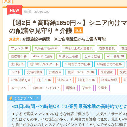
未読
NEW
掲載日
2026/08/07
【週2日＊高時給1650円～】シニア向け
の配膳や見守り＊介護
派遣
介護施設や病院 ※ご自宅近辺からご案内可能
派遣先
ブランクOK
既卒第二新卒OK
10名以上の大量募集
複数名募集
友達
履歴書不要
40～50代活躍
60歳以上活躍
しゅふ歓迎
WEB登録OK
土日祝休
朝10時以降スタート
16時前までの仕事
17時前までの仕事
シフト
交替制勤務
扶養控内
副業・WワークOK
医療福祉
交費
社食/補助あり
日払いOK
週払いOK
即日払いOK
職場が禁煙
外
ルーティン
自転車・バイクOK
看護師
栄養士
介護士
ここがポイント！
≪1日5時間～の時短OK！≫業界最高水準の高時給でと
▼まるで高級マンションのような施設で働ける！ 人気の「サービス
きたばかりのキレイな施設が多く、利用者の介護度は低め。見回りや
な負担が少ないのもオススメなポイントです！▼なんでそんなに稼げる