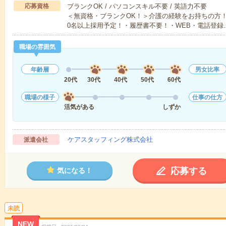
応募資格
ブランクOK / パソコンスキル不要 / 英語力不要
＜無資格・ブランクOK！＞介護の経験をお持ちの方！
0名以上採用予定！・履歴書不要！・WEB・電話登録
職場の雰囲気
年齢層
男女比率
20代
30代
40代
50代
60代
職場の様子
仕事の仕方
活気がある
しずか
ケアスタッフィング株式会社
派遣会社
応募する
気になる！
未読
NEW