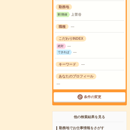
勤務地
上菅谷
駅/路線
職種
---
こだわりINDEX
---
絶対
---
できれば
キーワード
---
あなたのプロフィール
---
条件の変更
他の検索結果を見る
勤務地でお仕事情報をさがす