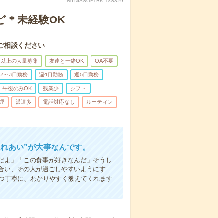
No.NISSOETRK-1SS329
ど＊未経験OK
ご相談ください
名以上の大量募集
友達と一緒OK
OA不要
2～3日勤務
週4日勤務
週5日勤務
午後のみOK
残業少
シフト
煙
派遣多
電話対応なし
ルーティン
ふれあい”が大事なんです。
だよ」「この食事が好きなんだ」そうし
合い、その人が過ごしやすいようにす
1つ丁寧に、わかりやすく教えてくれます