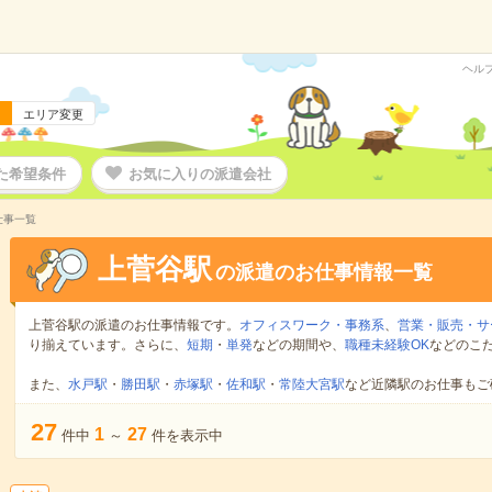
ヘル
エリア変更
た希望条件
お気に入りの派遣会社
仕事一覧
上菅谷駅
の派遣のお仕事情報一覧
上菅谷駅の派遣のお仕事情報です。
オフィスワーク・事務系
、
営業・販売・サ
り揃えています。さらに、
短期
・
単発
などの期間や、
職種未経験OK
などのこ
また、
水戸駅
・
勝田駅
・
赤塚駅
・
佐和駅
・
常陸大宮駅
など近隣駅のお仕事もご
27
1
27
件中
～
件を表示中