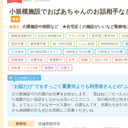
掲載日
2026/08/04
小規模施設でおばあちゃんのお話相手な
派遣
介護施設や病院など ★自宅近くの施設がいいなど勤務地
派遣先
職種未経験OK
社会人未経験OK
ブランクOK
既卒第二新卒OK
10
英語不要
履歴書不要
40～50代活躍
しゅふ歓迎
WEB登録OK
週
土日祝休
朝10時以降スタート
16時前までの仕事
17時前までの仕事
医療福祉
交費支給
車通勤可
大手
制服
日払いOK
職場が禁
自転車・バイクOK
看護師
介護士
ここがポイント！
“お話だけ”でもすっごく重要何よりも利用者さんとの“
少人数施設での介護のお仕事をお任せします。「昔はね〇〇だったん
た他愛のない会話をしながらお互いにニコニコ…。目の前の方と向き
る。とてもシンプルなサービス業が、介護なんです。先輩たちが1つ
から未経験の方もぜひお気軽にご応募くださいね
勤務地
茨城県那珂市