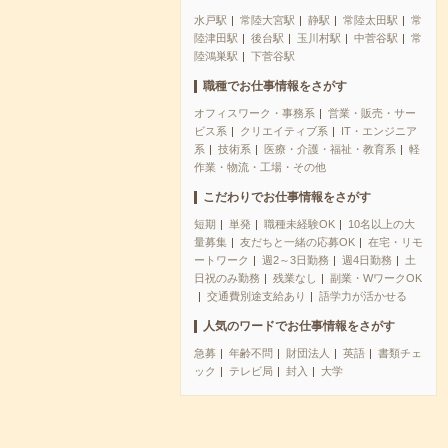
水戸駅
常陸大宮駅
静駅
常陸太田駅
常
陸津田駅
後台駅
玉川村駅
中菅谷駅
常
陸鴻巣駅
下菅谷駅
職種でお仕事情報をさがす
オフィスワーク・事務系
営業・販売・サー
ビス系
クリエイティブ系
IT・エンジニア
系
技術系
医療・介護・福祉・教育系
軽
作業・物流・工場・その他
こだわりでお仕事情報をさがす
短期
単発
職種未経験OK
10名以上の大
量募集
友だちと一緒の応募OK
在宅・リモ
ートワーク
週2～3日勤務
週4日勤務
土
日祝のみ勤務
残業なし
副業・WワークOK
交通費別途支給あり
語学力が活かせる
人気のワードでお仕事情報をさがす
急募
年齢不問
財団法人
英語
書類チェ
ック
テレビ局
封入
大学