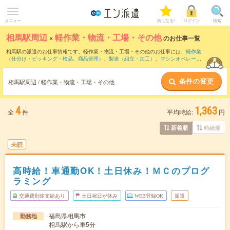
メニュー
気になる!
ログイン
検索
相馬駅周辺
×
軽作業・物流・工場・その他
のお仕事一覧
相馬駅の派遣のお仕事情報です。軽作業・物流・工場・その他のお仕事には、
軽作業
（仕分け・ピッキング・検品、商品管理）
、
製造（組立・加工）
、
マシンオペレータ
ー
などがあります。さらに、
短期
・
単発
などの期間や、
職種未経験OK
などのこだわり
条件で絞り込んでいただけます。
条件の変更
相馬駅周辺 / 軽作業・物流・工場・その他
4
1,363
全
件
平均時給:
円
時給順
新着順
未読
高時給！車通勤OK！土日休み！ＭＣのプログ
ラミング
交通費別途支給あり
土日祝日が休み
WEB登録OK
派遣
福島県相馬市
勤務地
相馬駅から車5分