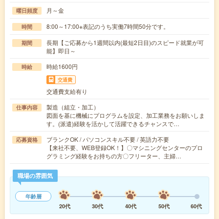
月～金
曜日頻度
8:00～17:00※表記のうち実働7時間50分です。
時間
長期【ご応募から1週間以内(最短2日目)のスピード就業が可
期間
能】即日～
時給1600円
時給
交通費
交通費支給有り
製造（組立・加工）
仕事内容
図面を基に機械にプログラムを設定、加工業務をお願いしま
す。(派遣)経験を活かして活躍できるチャンスで…
ブランクOK / パソコンスキル不要 / 英語力不要
応募資格
【来社不要、WEB登録OK！】〇マシニングセンターのプロ
グラミング経験をお持ちの方〇フリーター、主婦…
職場の雰囲気
年齢層
20代
30代
40代
50代
60代