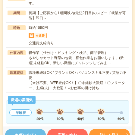
す。
長期【ご応募から1週間以内(最短2日目)のスピード就業が可
期間
能】即日～
時給1050円
時給
交通費
交通費支給有り
軽作業（仕分け・ピッキング・検品、商品管理）
仕事内容
もやしやカット野菜の包装、梱包作業をお願いします。(派
遣)未経験OK。新しい職種にチャレンジしてみま…
職種未経験OK / ブランクOK / パソコンスキル不要 / 英語力不
応募資格
要
【来社不要、WEB登録OK！】〇未経験大歓迎！〇フリータ
ー、主婦(夫) 大歓迎！ ※お仕事の掛け持ち…
職場の雰囲気
年齢層
20代
30代
40代
50代
60代
気になる!
応募へ進む
詳しく見る