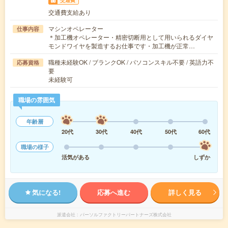
交通費
交通費支給あり
マシンオペレーター
仕事内容
＊加工機オペレーター・精密切断用として用いられるダイヤ
モンドワイヤを製造するお仕事です・加工機が正常…
職種未経験OK / ブランクOK / パソコンスキル不要 / 英語力不
応募資格
要
未経験可
職場の雰囲気
年齢層
20代
30代
40代
50代
60代
職場の様子
活気がある
しずか
気になる!
応募へ進む
詳しく見る
派遣会社
パーソルファクトリーパートナーズ株式会社