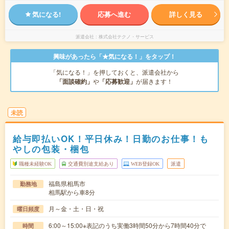
気になる!
応募へ進む
詳しく見る
派遣会社
株式会社テクノ・サービス
興味があったら「★気になる！」をタップ！
「気になる！」を押しておくと、派遣会社から
「面談確約」
や
「応募歓迎」
が届きます！
未読
給与即払いOK！平日休み！日勤のお仕事！も
やしの包装・梱包
職種未経験OK
交通費別途支給あり
WEB登録OK
派遣
福島県相馬市
勤務地
相馬駅から車8分
月～金・土・日・祝
曜日頻度
6:00～15:00※表記のうち実働3時間50分から7時間40分で
時間