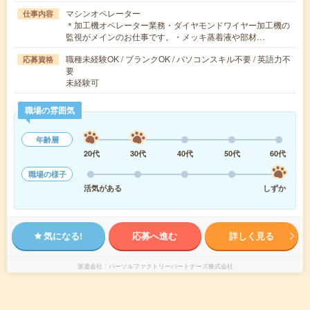
マシンオペレーター
仕事内容
＊加工機オペレーター業務・ダイヤモンドワイヤー加工機の
監視がメインのお仕事です。・メッキ蒸着液や部材…
職種未経験OK / ブランクOK / パソコンスキル不要 / 英語力不
応募資格
要
未経験可
職場の雰囲気
年齢層
20代
30代
40代
50代
60代
職場の様子
活気がある
しずか
気になる!
応募へ進む
詳しく見る
派遣会社
パーソルファクトリーパートナーズ株式会社