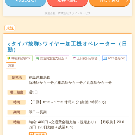
派遣会社
株式会社テクノ・サービス
未読
<タイパ抜群>ワイヤー加工機オペレーター（日
勤）
職種未経験OK
交通費別途支給あり
土日祝日が休み
WEB登録OK
派遣
福島県相馬郡
勤務地
新地駅から---分／相馬駅から---分／丸森駅から---分
週5日
曜日頻度
【日勤】8:15～17:15 休憩70分 [実働]7時間50分
時間
即日～長期
期間
時給1400円 ※交通費全額支給（規定あり） 【月収例】23.6
時給
万円（20日勤務＋残業10h）