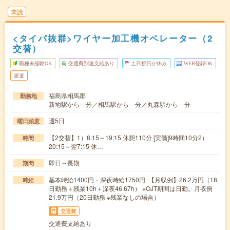
未読
<タイパ抜群>ワイヤー加工機オペレーター（2
交替）
職種未経験OK
交通費別途支給あり
土日祝日が休み
WEB登録OK
派遣
福島県相馬郡
勤務地
新地駅から---分／相馬駅から---分／丸森駅から---分
週5日
曜日頻度
【2交替】1）8:15～19:15 休憩110分 [実働]9時間10分2）
時間
20:15～翌7:15 休…
即日～長期
期間
基本時給1400円・深夜時給1750円 【月収例】26.2万円（18
時給
日勤務＋残業10h＋深夜46.67h） ※OJT期間は日勤。月収例
21.9万円（20日勤務 ※残業なしの場合）
交通費
交通費支給あり