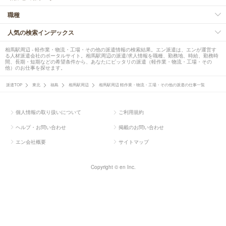
職種
人気の検索インデックス
相馬駅周辺 - 軽作業・物流・工場・その他の派遣情報の検索結果。エン派遣は、エンが運営す
る人材派遣会社のポータルサイト。相馬駅周辺の派遣/求人情報を職種、勤務地、時給、勤務時
間、長期・短期などの希望条件から、あなたにピッタリの派遣（軽作業・物流・工場・その
他）のお仕事を探せます。
派遣TOP
東北
福島
相馬駅周辺
相馬駅周辺 軽作業・物流・工場・その他の派遣の仕事一覧
個人情報の取り扱いについて
ご利用規約
ヘルプ・お問い合わせ
掲載のお問い合わせ
エン会社概要
サイトマップ
Copyright © en Inc.