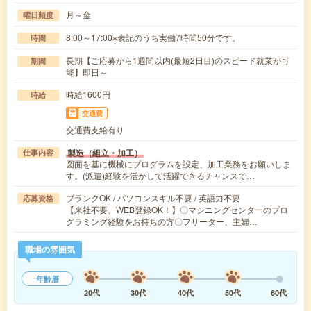
月～金
曜日頻度
8:00～17:00※表記のうち実働7時間50分です。
時間
長期【ご応募から1週間以内(最短2日目)のスピード就業が可
期間
能】即日～
時給1600円
時給
交通費
交通費支給有り
製造（組立・加工）
仕事内容
図面を基に機械にプログラムを設定、加工業務をお願いしま
す。(派遣)経験を活かして活躍できるチャンスで…
ブランクOK / パソコンスキル不要 / 英語力不要
応募資格
【来社不要、WEB登録OK！】〇マシニングセンターのプロ
グラミング経験をお持ちの方〇フリーター、主婦…
職場の雰囲気
年齢層
20代
30代
40代
50代
60代