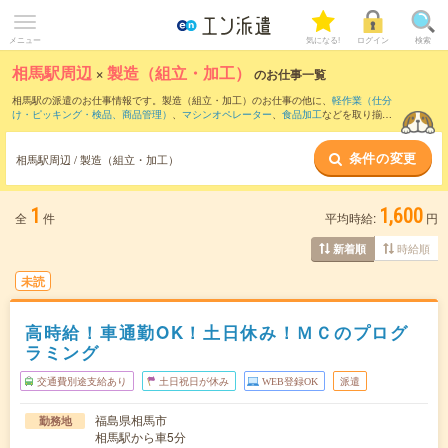
メニュー
気になる!
ログイン
検索
相馬駅周辺
×
製造（組立・加工）
のお仕事一覧
相馬駅の派遣のお仕事情報です。製造（組立・加工）のお仕事の他に、
軽作業（仕分
け・ピッキング・検品、商品管理）
、
マシンオペレーター
、
食品加工
などを取り揃え
ています。さらに、
短期
・
単発
などの期間や、
職種未経験OK
などのこだわり条件で絞
り込んでいただけます。職種辞典：
製造（組立・加工）のお仕事とは？とは？
条件の変更
相馬駅周辺 / 製造（組立・加工）
1
1,600
全
件
平均時給:
円
時給順
新着順
未読
高時給！車通勤OK！土日休み！ＭＣのプログ
ラミング
交通費別途支給あり
土日祝日が休み
WEB登録OK
派遣
福島県相馬市
勤務地
相馬駅から車5分