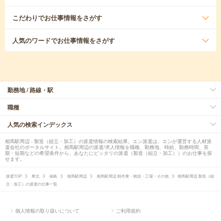
こだわり
でお仕事情報をさがす
人気のワード
でお仕事情報をさがす
勤務地 / 路線・駅
職種
人気の検索インデックス
相馬駅周辺 - 製造（組立・加工）の派遣情報の検索結果。エン派遣は、エンが運営する人材派
遣会社のポータルサイト。相馬駅周辺の派遣/求人情報を職種、勤務地、時給、勤務時間、長
期・短期などの希望条件から、あなたにピッタリの派遣（製造（組立・加工））のお仕事を探
せます。
派遣TOP
東北
福島
相馬駅周辺
相馬駅周辺 軽作業・物流・工場・その他
相馬駅周辺 製造（組
立・加工）の派遣の仕事一覧
個人情報の取り扱いについて
ご利用規約