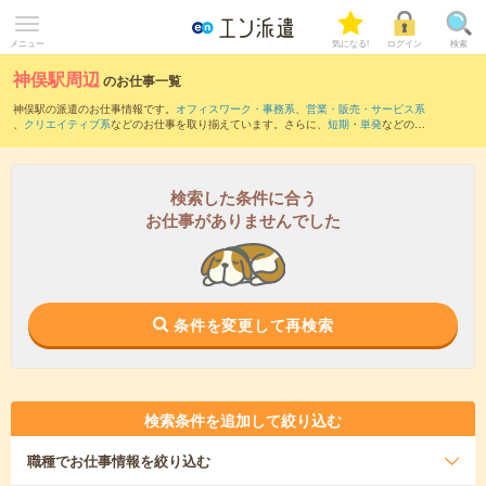
メニュー
気になる!
ログイン
検索
神俣駅周辺
のお仕事一覧
神俣駅の派遣のお仕事情報です。
オフィスワーク・事務系
、
営業・販売・サービス系
、
クリエイティブ系
などのお仕事を取り揃えています。さらに、
短期
・
単発
などの期
間や、
職種未経験OK
などのこだわり条件で絞り込んでいただけます。
また、
小野新町駅
・
夏井駅
・
磐城常葉駅
・
大越駅
・
菅谷駅
など近隣駅のお仕事もご確
認いただけます。
検索した条件に合う
お仕事がありませんでした
条件を変更して再検索
検索条件を追加して絞り込む
職種
でお仕事情報を絞り込む