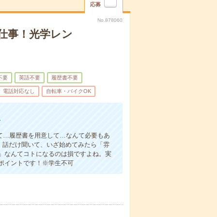
応募
No.878060
仕事！光学レン
不要
英語不要
履歴書不要
電話対応なし
自転車・バイクOK
市
て…履歴書を用意して…なんて必要もあ
よ！話だけ聞いて、いざ始めてみたら「雰
」なんてコトになるのは損ですよね。実
ポイントです！※学生不可