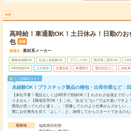
未読
高時給！車通勤OK！土日休み！日勤のお
包
派遣
素材系メーカー
派遣先
職種未経験OK
社会人未経験OK
ブランクOK
既卒第二新卒OK
OA
WEB登録OK
土日祝休
交費支給
車通勤可
電話対応なし
自転車
ここがポイント！
未経験OK！プラスチック製品の梱包・出荷作業など：
【来社不要！電話もしくはWEBで登録OK！】わざわざ会場まで行っ
りません！【職場見学OK！】これ、“ある”と“ない”では大違いです
囲気が思ってたのと違う…」「想像してたのより仕事がムズかしい…
際にお仕事先を見て「よし！」と、納得してからスタートできるのも
勤務地
福島県田村郡