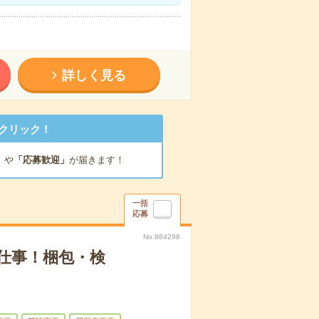
詳しく見る
クリック！
」
や
「応募歓迎」
が届きます！
一括
応募
No.884298
仕事！梱包・検