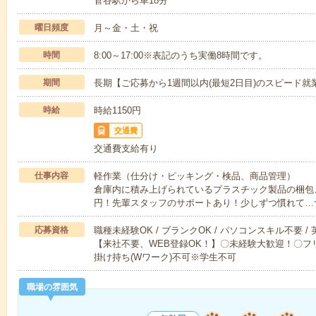
菅谷駅から車18分
曜日頻度
月～金・土・祝
時間
8:00～17:00※表記のうち実働8時間です。
期間
長期【ご応募から1週間以内(最短2日目)のスピード就
時給
時給1150円
交通費
交通費支給有り
仕事内容
軽作業（仕分け・ピッキング・検品、商品管理）
倉庫内に積み上げられているプラスチック製品の梱包、出
円！先輩スタッフのサポートあり！少しずつ慣れて…
応募資格
職種未経験OK / ブランクOK / パソコンスキル不要 /
【来社不要、WEB登録OK！】〇未経験大歓迎！〇フリ
掛け持ち(Wワーク)不可※学生不可
職場の雰囲気