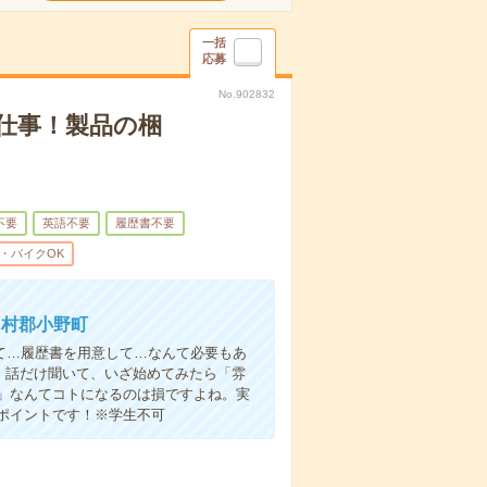
一括
応募
No.902832
仕事！製品の梱
不要
英語不要
履歴書不要
・バイクOK
田村郡小野町
て…履歴書を用意して…なんて必要もあ
よ！話だけ聞いて、いざ始めてみたら「雰
」なんてコトになるのは損ですよね。実
ポイントです！※学生不可