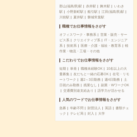
郡山(福島県)駅
赤井駅
舞木駅
いわき
駅
小野新町駅
船引駅
江田(福島県)駅
川前駅
夏井駅
磐城常葉駅
職種でお仕事情報をさがす
オフィスワーク・事務系
営業・販売・サー
ビス系
クリエイティブ系
IT・エンジニア
系
技術系
医療・介護・福祉・教育系
軽
作業・物流・工場・その他
こだわりでお仕事情報をさがす
短期
単発
職種未経験OK
10名以上の大
量募集
友だちと一緒の応募OK
在宅・リモ
ートワーク
週2～3日勤務
週4日勤務
土
日祝のみ勤務
残業なし
副業・WワークOK
交通費別途支給あり
語学力が活かせる
人気のワードでお仕事情報をさがす
急募
年齢不問
財団法人
英語
書類チェ
ック
テレビ局
封入
大学