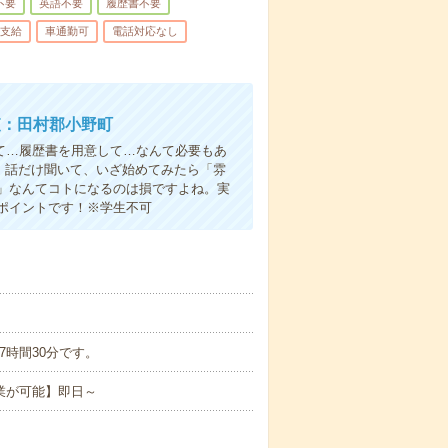
不要
英語不要
履歴書不要
支給
車通勤可
電話対応なし
査：田村郡小野町
て…履歴書を用意して…なんて必要もあ
よ！話だけ聞いて、いざ始めてみたら「雰
」なんてコトになるのは損ですよね。実
ポイントです！※学生不可
ち実働7時間30分です。
業が可能】即日～