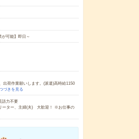
業が可能】即日～
荷作業願いします。(派遣)高時給1150
つづきを見る
 英語力不要
ーター、主婦(夫) 大歓迎！ ※お仕事の