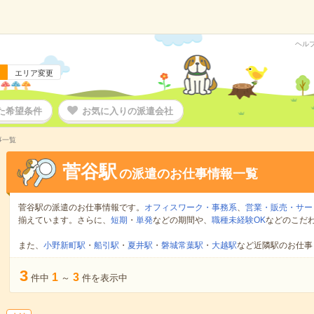
ヘル
エリア変更
た希望条件
お気に入りの派遣会社
事一覧
菅谷駅
の派遣のお仕事情報一覧
菅谷駅の派遣のお仕事情報です。
オフィスワーク・事務系
、
営業・販売・サー
揃えています。さらに、
短期
・
単発
などの期間や、
職種未経験OK
などのこだ
また、
小野新町駅
・
船引駅
・
夏井駅
・
磐城常葉駅
・
大越駅
など近隣駅のお仕事
3
1
3
件中
～
件を表示中