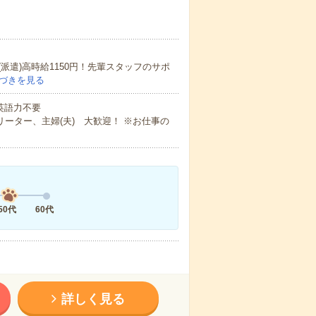
遣)高時給1150円！先輩スタッフのサポ
づきを見る
 英語力不要
ーター、主婦(夫) 大歓迎！ ※お仕事の
50代
60代
詳しく見る