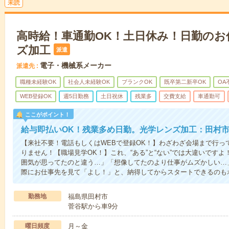
未読
高時給！車通勤OK！土日休み！日勤のお
ズ加工
派遣
電子・機械系メーカー
派遣先
職種未経験OK
社会人未経験OK
ブランクOK
既卒第二新卒OK
OA
WEB登録OK
週5日勤務
土日祝休
残業多
交費支給
車通勤可
ここがポイント！
給与即払いOK！残業多め日勤。光学レンズ加工：田村
【来社不要！電話もしくはWEBで登録OK！】わざわざ会場まで行っ
りません！【職場見学OK！】これ、“ある”と“ない”では大違いです
囲気が思ってたのと違う…」「想像してたのより仕事がムズかしい…
際にお仕事先を見て「よし！」と、納得してからスタートできるのも
勤務地
福島県田村市
菅谷駅から車9分
曜日頻度
月～金