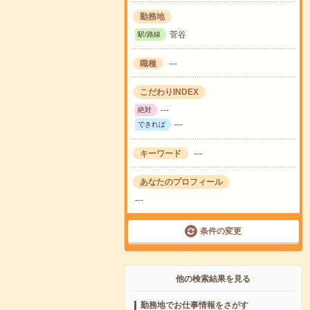
勤務地
菅谷
駅/路線
職種
---
こだわりINDEX
---
絶対
---
できれば
キーワード
---
あなたのプロフィール
---
条件の変更
他の検索結果を見る
勤務地でお仕事情報をさがす