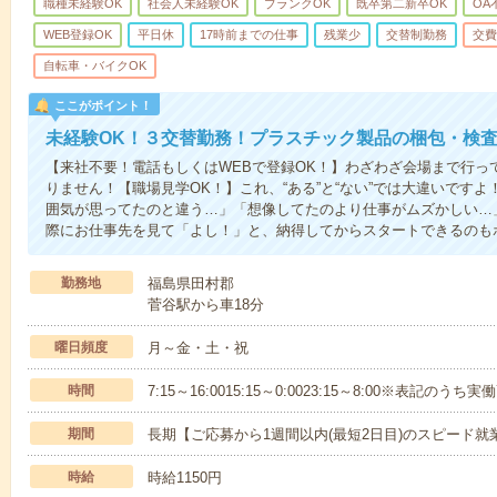
職種未経験OK
社会人未経験OK
ブランクOK
既卒第二新卒OK
OA
WEB登録OK
平日休
17時前までの仕事
残業少
交替制勤務
交費
自転車・バイクOK
ここがポイント！
未経験OK！３交替勤務！プラスチック製品の梱包・検
【来社不要！電話もしくはWEBで登録OK！】わざわざ会場まで行っ
りません！【職場見学OK！】これ、“ある”と“ない”では大違いです
囲気が思ってたのと違う…」「想像してたのより仕事がムズかしい…
際にお仕事先を見て「よし！」と、納得してからスタートできるのも
勤務地
福島県田村郡
菅谷駅から車18分
曜日頻度
月～金・土・祝
時間
7:15～16:0015:15～0:0023:15～8:00※表記のう
期間
長期【ご応募から1週間以内(最短2日目)のスピード就
時給
時給1150円