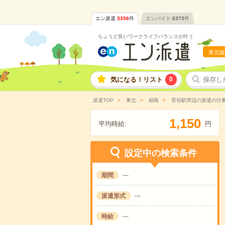
エン派遣
3356
件
エンバイト
6373
件
ちょうど良いワークライフバランスが叶う
東北版
気になる！リスト
0
保存し
派遣TOP
東北
福島
菅谷駅周辺の派遣の仕
,
1
1
5
0
平均時給:
円
設定中の検索条件
期間
---
派遣形式
---
時給
---