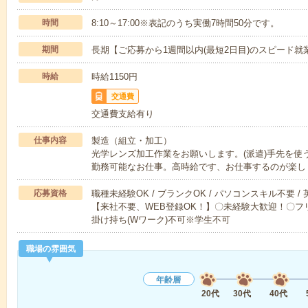
時間
8:10～17:00※表記のうち実働7時間50分です。
期間
長期【ご応募から1週間以内(最短2日目)のスピード就
時給
時給1150円
交通費
交通費支給有り
仕事内容
製造（組立・加工）
光学レンズ加工作業をお願いします。(派遣)手先を使
勤務可能なお仕事。高時給です、お仕事するのが楽し
応募資格
職種未経験OK / ブランクOK / パソコンスキル不要 /
【来社不要、WEB登録OK！】〇未経験大歓迎！〇フリ
掛け持ち(Wワーク)不可※学生不可
職場の雰囲気
年齢層
20代
30代
40代