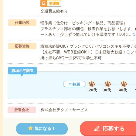
交通費
交通費支給有り
仕事内容
軽作業（仕分け・ピッキング・検品、商品管理）
プラスチック部材の梱包、検査作業をお願いします。(派
ートあり！少しずつ慣れていける環境です！50代…
つ
応募資格
職種未経験OK / ブランクOK / パソコンスキル不要 /
【来社不要、WEB登録OK！】〇未経験大歓迎！〇フリ
掛け持ち(Wワーク)不可※学生不可
職場の雰囲気
年齢層
20代
30代
40代
株式会社テクノ・サービス
派遣会社
応募する
気になる！