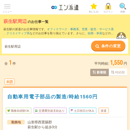
メニュー
気になる!
ログイン
検索
萩生駅周辺
のお仕事一覧
萩生駅の派遣のお仕事情報です。
オフィスワーク・事務系
、
営業・販売・サービス系
、
クリエイティブ系
などのお仕事を取り揃えています。さらに、
短期
・
単発
などの期
間や、
職種未経験OK
などのこだわり条件で絞り込んでいただけます。
条件の変更
また、
今泉(山形県)駅
・
羽前小松駅
・
羽前成田駅
・
宮内(山形県)駅
・
時庭駅
など近隣駅
萩生駅周辺
のお仕事もご確認いただけます。
1
1,550
全
件
平均時給:
円
時給順
新着順
未読
自動車用電子部品の製造/時給1560円
職種未経験OK
交通費別途支給あり
土日祝日が休み
派遣
山形県西置賜郡
勤務地
萩生駅から徒歩3分