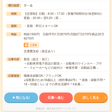
月～金
曜日頻度
【交替制】日勤：8:30～17:20（実働7時間30分/休憩80分）
時間
夜勤：20:30～翌5:20（実…
・長期・即日スタートOK
期間
時給1560円 日額平均1万2870円/月額27万270円/残込30万
時給
9270円
交通費
交通費支給（規定あり）
製造（組立・加工）
仕事内容
＜自動車用電子部品の製造＞・自動車のウインカー・ブザ
ー・スピーカーなどの組付け・検査作業・自動組立機…
職種未経験OK / ブランクOK
応募資格
※深夜業のため18歳以上（例外事由2号）＊資格・経験不問＊
18～50歳くらいまでの男女活躍中＊6名募…
気になる!
応募へ進む
詳しく見る
派遣会社
株式会社日本ワークプレイス