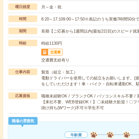
曜日頻度
月～金・祝
時間
8:20～17:109:00～17:50※表記のうち実働7時間50分
期間
長期【ご応募から1週間以内(最短2日目)のスピード就
時給
時給1130円
交通費
交通費支給有り
仕事内容
製造（組立・加工）
電動ドライバーを使用しての組立をお願いします。(派
をしていただけます！車・バイク・自転車通勤OK、
応募資格
職種未経験OK / ブランクOK / パソコンスキル不要 /
【来社不要、WEB登録OK！】〇未経験大歓迎！〇フリ
掛け持ち(Wワーク)不可※学生不可
職場の雰囲気
年齢層