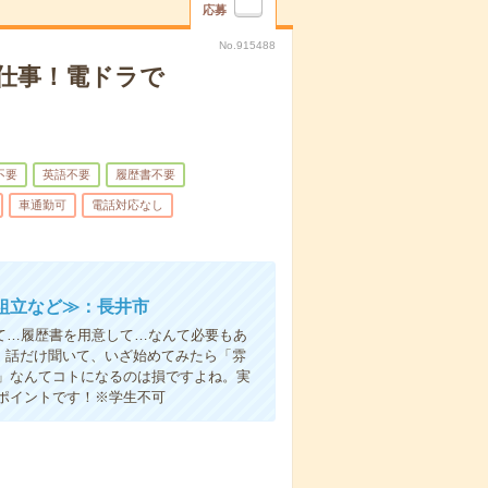
応募
No.915488
仕事！電ドラで
不要
英語不要
履歴書不要
車通勤可
電話対応なし
組立など≫：長井市
て…履歴書を用意して…なんて必要もあ
よ！話だけ聞いて、いざ始めてみたら「雰
」なんてコトになるのは損ですよね。実
ポイントです！※学生不可