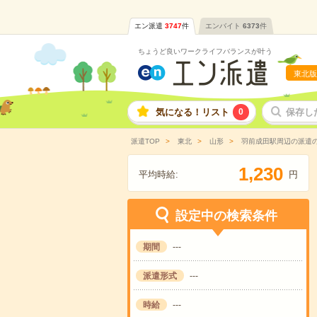
エン派遣
3747
件
エンバイト
6373
件
ちょうど良いワークライフバランスが叶う
東北版
気になる！リスト
0
保存し
派遣TOP
東北
山形
羽前成田駅周辺の派遣
,
1
2
3
0
平均時給:
円
設定中の検索条件
期間
---
派遣形式
---
時給
---