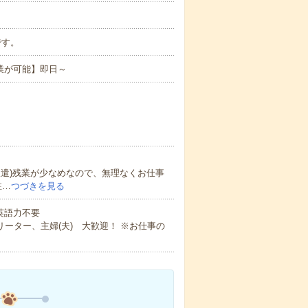
です。
業が可能】即日～
遣)残業が少なめなので、無理なくお仕事
駐…
つづきを見る
 英語力不要
ーター、主婦(夫) 大歓迎！ ※お仕事の