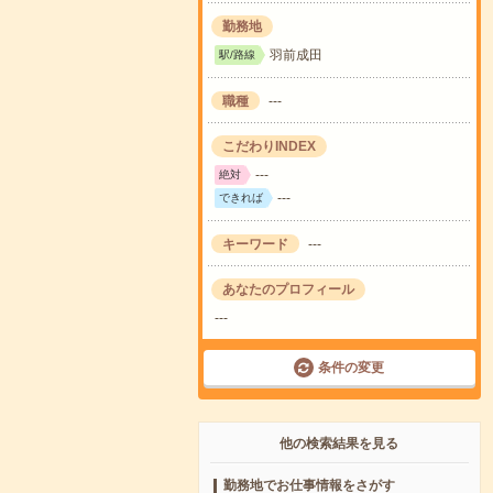
勤務地
羽前成田
駅/路線
職種
---
こだわりINDEX
---
絶対
---
できれば
キーワード
---
あなたのプロフィール
---
条件の変更
他の検索結果を見る
勤務地でお仕事情報をさがす