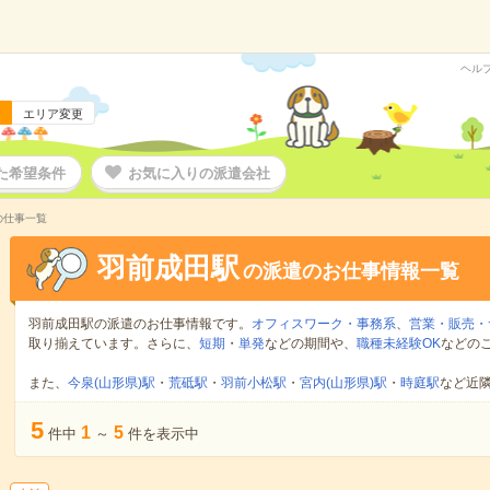
ヘル
エリア変更
た希望条件
お気に入りの派遣会社
の仕事一覧
羽前成田駅
の派遣のお仕事情報一覧
羽前成田駅の派遣のお仕事情報です。
オフィスワーク・事務系
、
営業・販売・
取り揃えています。さらに、
短期
・
単発
などの期間や、
職種未経験OK
などの
また、
今泉(山形県)駅
・
荒砥駅
・
羽前小松駅
・
宮内(山形県)駅
・
時庭駅
など近
5
1
5
件中
～
件を表示中