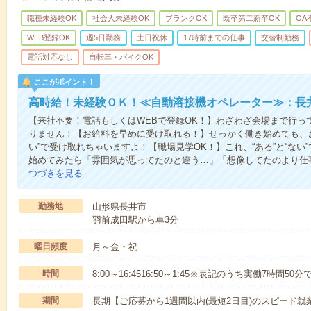
職種未経験OK
社会人未経験OK
ブランクOK
既卒第二新卒OK
OA
WEB登録OK
週5日勤務
土日祝休
17時前までの仕事
交替制勤務
電話対応なし
自転車・バイクOK
ここがポイント！
高時給！未経験ＯＫ！≪自動溶接機オペレーター≫：長
【来社不要！電話もしくはWEBで登録OK！】わざわざ会場まで行っ
りません！【お給料を早めに受け取れる！】せっかく働き始めても、
い”で受け取れちゃいますよ！【職場見学OK！】これ、“ある”と“な
始めてみたら「雰囲気が思ってたのと違う…」「想像してたのより仕
つづきを見る
勤務地
山形県長井市
羽前成田駅から車3分
曜日頻度
月～金・祝
時間
8:00～16:4516:50～1:45※表記のうち実働7時間50分
期間
長期【ご応募から1週間以内(最短2日目)のスピード就