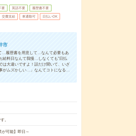
不要
英語不要
履歴書不要
交費支給
車通勤可
日払いOK
井市
て…履歴書を用意して…なんて必要もあ
お給料日なんて我慢…しなくても“日払
い”では大違いですよ！話だけ聞いて、いざ
事がムズかしい…」なんてコトになる…
です。
業が可能】即日～