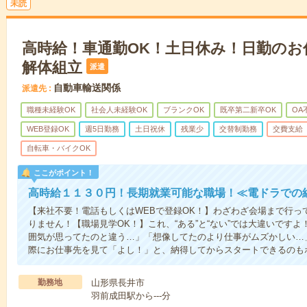
未読
高時給！車通勤OK！土日休み！日勤のお
解体組立
派遣
自動車輸送関係
派遣先
職種未経験OK
社会人未経験OK
ブランクOK
既卒第二新卒OK
OA
WEB登録OK
週5日勤務
土日祝休
残業少
交替制勤務
交費支給
自転車・バイクOK
ここがポイント！
高時給１１３０円！長期就業可能な職場！≪電ドラでの
【来社不要！電話もしくはWEBで登録OK！】わざわざ会場まで行っ
りません！【職場見学OK！】これ、“ある”と“ない”では大違いです
囲気が思ってたのと違う…」「想像してたのより仕事がムズかしい…
際にお仕事先を見て「よし！」と、納得してからスタートできるのも
勤務地
山形県長井市
羽前成田駅から---分