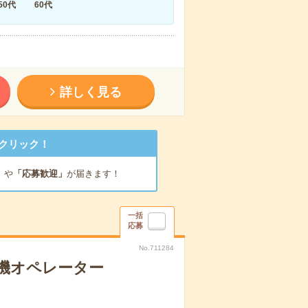
50代
60代
詳しく見る
クリック！
」
や
「応募歓迎」
が届きます！
一括
応募
No.711284
機オペレーター