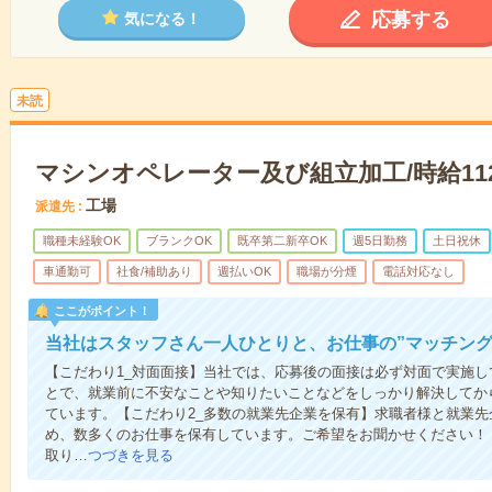
応募する
気になる！
未読
マシンオペレーター及び組立加工/時給11
工場
派遣先
職種未経験OK
ブランクOK
既卒第二新卒OK
週5日勤務
土日祝休
車通勤可
社食/補助あり
週払いOK
職場が分煙
電話対応なし
ここがポイント！
当社はスタッフさん一人ひとりと、お仕事の”マッチング
【こだわり1_対面面接】当社では、応募後の面接は必ず対面で実施
とで、就業前に不安なことや知りたいことなどをしっかり解決してか
ています。【こだわり2_多数の就業先企業を保有】求職者様と就業
め、数多くのお仕事を保有しています。ご希望をお聞かせください！
取り…
つづきを見る