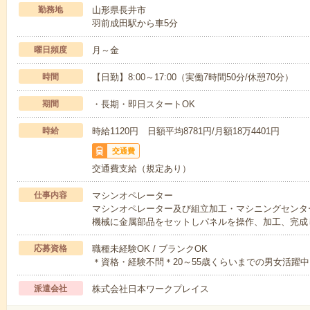
勤務地
山形県長井市
羽前成田駅から車5分
曜日頻度
月～金
時間
【日勤】8:00～17:00（実働7時間50分/休憩70分）
期間
・長期・即日スタートOK
時給
時給1120円 日額平均8781円/月額18万4401円
交通費
交通費支給（規定あり）
仕事内容
マシンオペレーター
マシンオペレーター及び組立加工・マシニングセンタ
機械に金属部品をセットしパネルを操作、加工、完成
応募資格
職種未経験OK / ブランクOK
＊資格・経験不問＊20～55歳くらいまでの男女活躍中
派遣会社
株式会社日本ワークプレイス