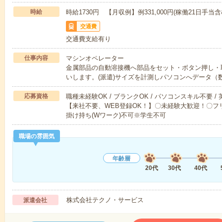
時給
時給1730円 【月収例】例331,000円(稼働21日手当含
交通費
交通費支給有り
仕事内容
マシンオペレーター
金属部品の自動溶接機へ部品をセット・ボタン押し・
いします。(派遣)サイズを計測しパソコンへデータ（
応募資格
職種未経験OK / ブランクOK / パソコンスキル不要 /
【来社不要、WEB登録OK！】〇未経験大歓迎！〇フリ
掛け持ち(Wワーク)不可※学生不可
職場の雰囲気
年齢層
20代
30代
40代
株式会社テクノ・サービス
派遣会社