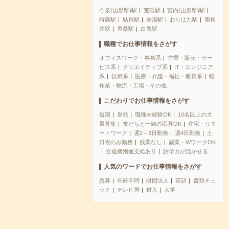
今泉(山形県)駅
荒砥駅
宮内(山形県)駅
時庭駅
鮎貝駅
赤湯駅
おりはた駅
南長
井駅
蚕桑駅
白兎駅
職種でお仕事情報をさがす
オフィスワーク・事務系
営業・販売・サー
ビス系
クリエイティブ系
IT・エンジニア
系
技術系
医療・介護・福祉・教育系
軽
作業・物流・工場・その他
こだわりでお仕事情報をさがす
短期
単発
職種未経験OK
10名以上の大
量募集
友だちと一緒の応募OK
在宅・リモ
ートワーク
週2～3日勤務
週4日勤務
土
日祝のみ勤務
残業なし
副業・WワークOK
交通費別途支給あり
語学力が活かせる
人気のワードでお仕事情報をさがす
急募
年齢不問
財団法人
英語
書類チェ
ック
テレビ局
封入
大学