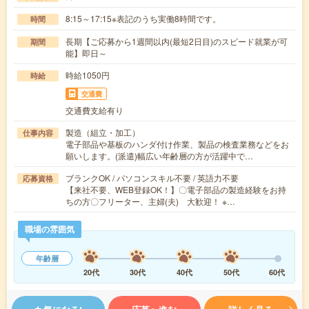
8:15～17:15※表記のうち実働8時間です。
時間
長期【ご応募から1週間以内(最短2日目)のスピード就業が可
期間
能】即日～
時給1050円
時給
交通費
交通費支給有り
製造（組立・加工）
仕事内容
電子部品や基板のハンダ付け作業、製品の検査業務などをお
願いします。(派遣)幅広い年齢層の方が活躍中で…
ブランクOK / パソコンスキル不要 / 英語力不要
応募資格
【来社不要、WEB登録OK！】〇電子部品の製造経験をお持
ちの方〇フリーター、主婦(夫) 大歓迎！ ※…
職場の雰囲気
年齢層
20代
30代
40代
50代
60代