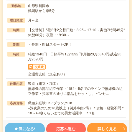
山形県鶴岡市
勤務地
鶴岡駅から車5分
月～金
曜日頻度
【交替制】5勤2休2交替日勤：8:25～17:10（実働7時間45分/
時間
休憩60分）夜勤：19:30～…
・長期・即日スタートOK！
期間
時給1340円 日額平均1万1292円/月額23万5840円/残込25
時給
万2590円
交通費
交通費支給（規定あり）
製造（組立・加工）
仕事内容
無線機の部品組立作業・1班4～5名でのラインで無線機の組
立作業・指示書の通りに部品をセットし、ピンセ…
職種未経験OK / ブランクOK
応募資格
※深夜業のため18歳以上（例外事由2号）＊資格・経験不問＊
18～49歳くらいまでの男女活躍中！＊1名…
気になる!
応募へ進む
詳しく見る