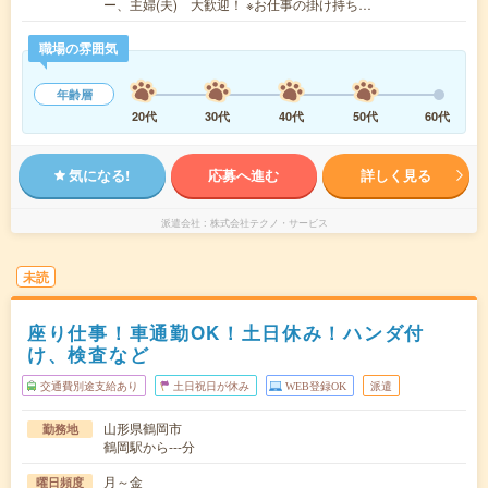
ー、主婦(夫) 大歓迎！ ※お仕事の掛け持ち…
職場の雰囲気
年齢層
20代
30代
40代
50代
60代
気になる!
応募へ進む
詳しく見る
派遣会社
株式会社テクノ・サービス
未読
座り仕事！車通勤OK！土日休み！ハンダ付
け、検査など
交通費別途支給あり
土日祝日が休み
WEB登録OK
派遣
山形県鶴岡市
勤務地
鶴岡駅から---分
月～金
曜日頻度