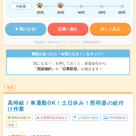
年齢層
20代
30代
40代
50代
60代
気になる!
応募へ進む
詳しく見る
派遣会社
株式会社テクノ・サービス（無期雇用派遣）
興味があったら「★気になる！」をタップ！
「気になる！」を押しておくと、派遣会社から
「面談確約」
や
「応募歓迎」
が届きます！
未読
高時給！車通勤OK！土日休み！照明器の組付
け作業
職種未経験OK
交通費別途支給あり
土日祝日が休み
WEB登録OK
派遣