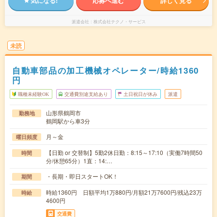
気になる!
応募へ進む
詳しく見る
派遣会社
株式会社テクノ・サービス
未読
自動車部品の加工機械オペレーター/時給1360
円
職種未経験OK
交通費別途支給あり
土日祝日が休み
派遣
山形県鶴岡市
勤務地
鶴岡駅から車3分
月～金
曜日頻度
【日勤 or 交替制】5勤2休日勤：8:15～17:10（実働7時間50
時間
分/休憩65分）1直：14:…
・長期・即日スタートOK！
期間
時給1360円 日額平均1万880円/月額21万7600円/残込23万
時給
4600円
交通費