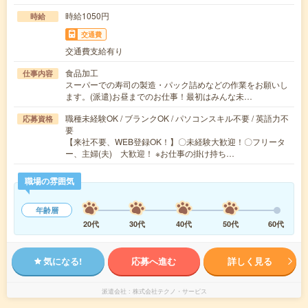
時給1050円
時給
交通費
交通費支給有り
食品加工
仕事内容
スーパーでの寿司の製造・パック詰めなどの作業をお願いし
ます。(派遣)お昼までのお仕事！最初はみんな未…
職種未経験OK / ブランクOK / パソコンスキル不要 / 英語力不
応募資格
要
【来社不要、WEB登録OK！】〇未経験大歓迎！〇フリータ
ー、主婦(夫) 大歓迎！ ※お仕事の掛け持ち…
職場の雰囲気
年齢層
20代
30代
40代
50代
60代
気になる!
応募へ進む
詳しく見る
派遣会社
株式会社テクノ・サービス