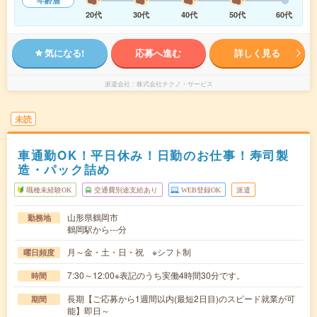
年齢層
20代
30代
40代
50代
60代
気になる!
応募へ進む
詳しく見る
派遣会社
株式会社テクノ・サービス
未読
車通勤OK！平日休み！日勤のお仕事！寿司製
造・パック詰め
職種未経験OK
交通費別途支給あり
WEB登録OK
派遣
山形県鶴岡市
勤務地
鶴岡駅から---分
月～金・土・日・祝 ※シフト制
曜日頻度
7:30～12:00※表記のうち実働4時間30分です。
時間
長期【ご応募から1週間以内(最短2日目)のスピード就業が可
期間
能】即日～