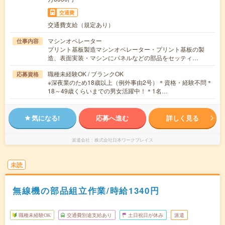
交通費
交通費支給（規定あり）
マシンオペレーター
仕事内容
プリント基板製造マシンオペレーター・プリント基板の製
造、表面実装・マシンにパネルなどの部品をセッティ…
職種未経験OK / ブランクOK
応募資格
※深夜業のため18歳以上（例外事由2号）＊資格・経験不問＊
18～49歳くらいまでの男女活躍中！＊1名…
気になる!
応募へ進む
詳しく見る
派遣会社
株式会社日本ワークプレイス
未読
無線機の部品組立作業/時給1340円
職種未経験OK
交通費別途支給あり
土日祝日が休み
派遣