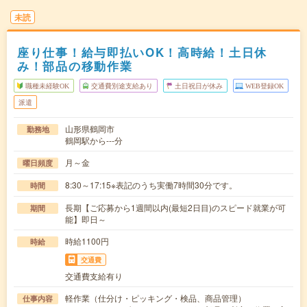
未読
座り仕事！給与即払いOK！高時給！土日休
み！部品の移動作業
職種未経験OK
交通費別途支給あり
土日祝日が休み
WEB登録OK
派遣
山形県鶴岡市
勤務地
鶴岡駅から---分
月～金
曜日頻度
8:30～17:15※表記のうち実働7時間30分です。
時間
長期【ご応募から1週間以内(最短2日目)のスピード就業が可
期間
能】即日～
時給1100円
時給
交通費
交通費支給有り
軽作業（仕分け・ピッキング・検品、商品管理）
仕事内容