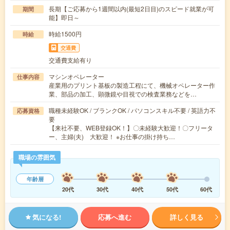
長期【ご応募から1週間以内(最短2日目)のスピード就業が可
期間
能】即日～
時給1500円
時給
交通費
交通費支給有り
マシンオペレーター
仕事内容
産業用のプリント基板の製造工程にて、機械オペレーター作
業、部品の加工、顕微鏡や目視での検査業務などを…
職種未経験OK / ブランクOK / パソコンスキル不要 / 英語力不
応募資格
要
【来社不要、WEB登録OK！】〇未経験大歓迎！〇フリータ
ー、主婦(夫) 大歓迎！ ※お仕事の掛け持ち…
職場の雰囲気
年齢層
20代
30代
40代
50代
60代
気になる!
応募へ進む
詳しく見る