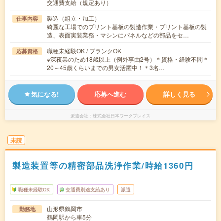
交通費支給（規定あり）
製造（組立・加工）
仕事内容
綺麗な工場でのプリント基板の製造作業・プリント基板の製
造、表面実装業務・マシンにパネルなどの部品をセ…
職種未経験OK / ブランクOK
応募資格
※深夜業のため18歳以上（例外事由2号）＊資格・経験不問＊
20～45歳くらいまでの男女活躍中！＊3名…
気になる!
応募へ進む
詳しく見る
派遣会社
株式会社日本ワークプレイス
未読
製造装置等の精密部品洗浄作業/時給1360円
職種未経験OK
交通費別途支給あり
派遣
山形県鶴岡市
勤務地
鶴岡駅から車5分