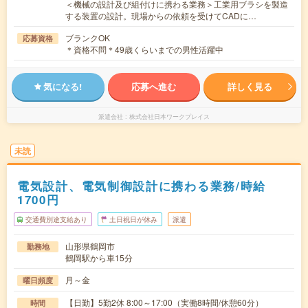
＜機械の設計及び組付けに携わる業務＞工業用ブラシを製造
する装置の設計。現場からの依頼を受けてCADに…
ブランクOK
応募資格
＊資格不問＊49歳くらいまでの男性活躍中
気になる!
応募へ進む
詳しく見る
派遣会社
株式会社日本ワークプレイス
未読
電気設計、電気制御設計に携わる業務/時給
1700円
交通費別途支給あり
土日祝日が休み
派遣
山形県鶴岡市
勤務地
鶴岡駅から車15分
月～金
曜日頻度
【日勤】5勤2休 8:00～17:00（実働8時間/休憩60分）
時間