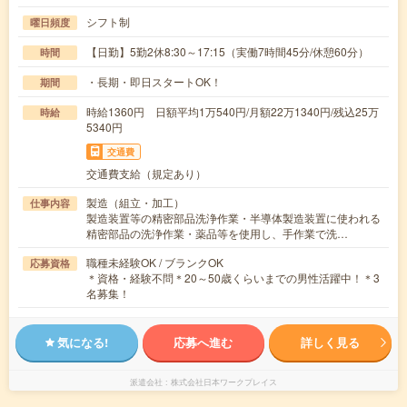
シフト制
曜日頻度
【日勤】5勤2休8:30～17:15（実働7時間45分/休憩60分）
時間
・長期・即日スタートOK！
期間
時給1360円 日額平均1万540円/月額22万1340円/残込25万
時給
5340円
交通費
交通費支給（規定あり）
製造（組立・加工）
仕事内容
製造装置等の精密部品洗浄作業・半導体製造装置に使われる
精密部品の洗浄作業・薬品等を使用し、手作業で洗…
職種未経験OK / ブランクOK
応募資格
＊資格・経験不問＊20～50歳くらいまでの男性活躍中！＊3
名募集！
気になる!
応募へ進む
詳しく見る
派遣会社
株式会社日本ワークプレイス