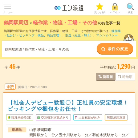
メニュー
気になる!
ログイン
検索
鶴岡駅周辺
×
軽作業・物流・工場・その他
のお仕事一覧
鶴岡駅の派遣のお仕事情報です。軽作業・物流・工場・その他のお仕事には、
軽作業
（仕分け・ピッキング・検品、商品管理）
、
製造（組立・加工）
、
マシンオペレータ
ー
などがあります。さらに、
短期
・
単発
などの期間や、
職種未経験OK
などのこだわり
条件で絞り込んでいただけます。
条件の変更
鶴岡駅周辺 / 軽作業・物流・工場・その他
46
1,290
全
件
平均時給:
円
時給順
新着順
未読
掲載日
2026/07/03
【社会人デビュー歓迎〇】正社員の安定環境！
ピッキングや梱包をお任せ！
職種未経験OK
交通費別途支給あり
土日祝日が休み
無期雇用派遣
山形県鶴岡市
勤務地
鶴岡駅から---分／五十川駅から---分／羽前水沢駅から---分／