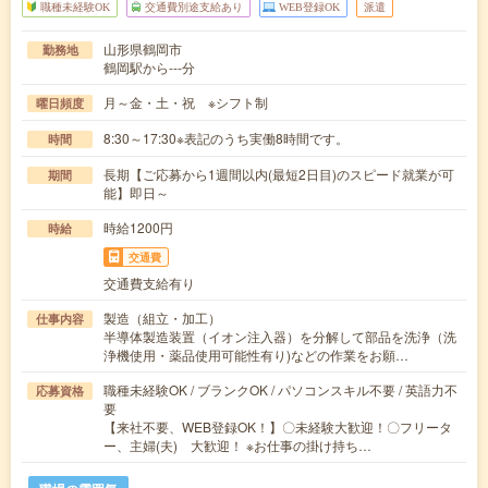
職種未経験OK
交通費別途支給あり
WEB登録OK
派遣
山形県鶴岡市
勤務地
鶴岡駅から---分
月～金・土・祝 ※シフト制
曜日頻度
8:30～17:30※表記のうち実働8時間です。
時間
長期【ご応募から1週間以内(最短2日目)のスピード就業が可
期間
能】即日～
時給1200円
時給
交通費
交通費支給有り
製造（組立・加工）
仕事内容
半導体製造装置（イオン注入器）を分解して部品を洗浄（洗
浄機使用・薬品使用可能性有り)などの作業をお願…
職種未経験OK / ブランクOK / パソコンスキル不要 / 英語力不
応募資格
要
【来社不要、WEB登録OK！】〇未経験大歓迎！〇フリータ
ー、主婦(夫) 大歓迎！ ※お仕事の掛け持ち…