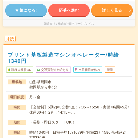
気になる!
応募へ進む
詳しく見る
派遣会社
株式会社日本ワークプレイス
未読
プリント基板製造マシンオペレーター/時給
1340円
職種未経験OK
交通費別途支給あり
土日祝日が休み
派遣
山形県鶴岡市
勤務地
鶴岡駅から車5分
月～金
曜日頻度
【交替制】5勤2休3交替1直：7:05～15:50（実働7時間45分/
時間
休憩60分）2直：14:15～…
・長期・即日スタートOK！
期間
時給1340円 日額平均1万1079円/月額23万1580円/残込24
時給
万8330円