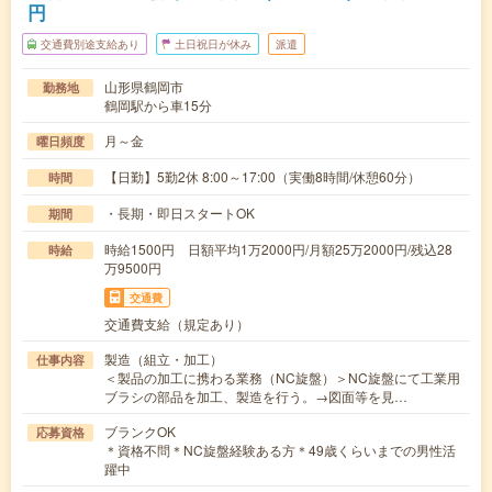
円
交通費別途支給あり
土日祝日が休み
派遣
山形県鶴岡市
勤務地
鶴岡駅から車15分
月～金
曜日頻度
【日勤】5勤2休 8:00～17:00（実働8時間/休憩60分）
時間
・長期・即日スタートOK
期間
時給1500円 日額平均1万2000円/月額25万2000円/残込28
時給
万9500円
交通費
交通費支給（規定あり）
製造（組立・加工）
仕事内容
＜製品の加工に携わる業務（NC旋盤）＞NC旋盤にて工業用
ブラシの部品を加工、製造を行う。→図面等を見…
ブランクOK
応募資格
＊資格不問＊NC旋盤経験ある方＊49歳くらいまでの男性活
躍中