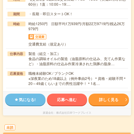
60分）1直：10:00～19:…
・長期・即日スタートOK！
期間
時給1250円 日額平均1万939円/月額22万9719円/残込26万
時給
979円
交通費
交通費支給（規定あり）
製造（組立・加工）
仕事内容
食品の調味オイルの製造（油脂原料の仕込み、充てん作業な
ど）・油脂原料の仕込み作業冷凍された鶏豚の脂身…
職種未経験OK / ブランクOK
応募資格
※深夜業のため18歳以上（例外事由2号）＊資格・経験不問＊
20～49歳くらいまでの男性活躍中！＊1名…
気になる!
応募へ進む
詳しく見る
派遣会社
株式会社日本ワークプレイス
未読