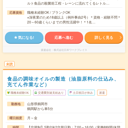
ルト食品の殺菌前工程・レーンに流れてくるレトル…
職種未経験OK / ブランクOK
応募資格
※深夜業のため18歳以上（例外事由2号）＊資格・経験不問＊
20～60歳くらいまでの男性活躍中！＊1名…
気になる!
応募へ進む
詳しく見る
派遣会社
株式会社日本ワークプレイス
未読
食品の調味オイルの製造（油脂原料の仕込み、
充てん作業など）
職種未経験OK
交通費別途支給あり
土日祝日が休み
派遣
山形県鶴岡市
勤務地
鶴岡駅から車5分
月～金
曜日頻度
【交替制】5勤2休2交替日勤：7:00～16:00（実働8時間/休憩
時間