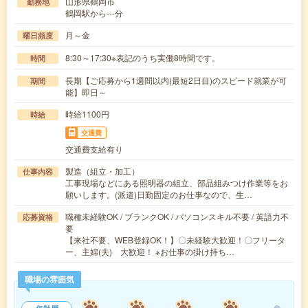
山形県鶴岡市
勤務地
鶴岡駅から---分
月～金
曜日頻度
8:30～17:30※表記のうち実働8時間です。
時間
長期【ご応募から1週間以内(最短2日目)のスピード就業が可
期間
能】即日～
時給1100円
時給
交通費
交通費支給有り
製造（組立・加工）
仕事内容
工事現場などにある照明器の組立、部品組みつけ作業等をお
願いします。(派遣)日勤固定のお仕事なので、生…
職種未経験OK / ブランクOK / パソコンスキル不要 / 英語力不
応募資格
要
【来社不要、WEB登録OK！】〇未経験大歓迎！〇フリータ
ー、主婦(夫) 大歓迎！ ※お仕事の掛け持ち…
職場の雰囲気