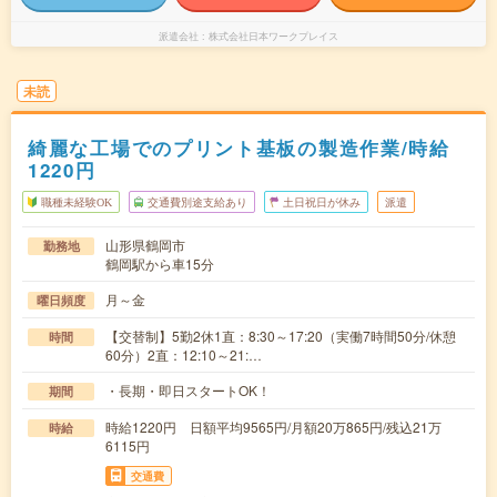
派遣会社
株式会社日本ワークプレイス
未読
綺麗な工場でのプリント基板の製造作業/時給
1220円
職種未経験OK
交通費別途支給あり
土日祝日が休み
派遣
山形県鶴岡市
勤務地
鶴岡駅から車15分
月～金
曜日頻度
【交替制】5勤2休1直：8:30～17:20（実働7時間50分/休憩
時間
60分）2直：12:10～21:…
・長期・即日スタートOK！
期間
時給1220円 日額平均9565円/月額20万865円/残込21万
時給
6115円
交通費