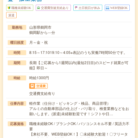
職種未経験OK
交通費別途支給あり
土日祝日が休み
WEB登録OK
派遣
山形県鶴岡市
勤務地
鶴岡駅から---分
月～金・祝
曜日頻度
8:15～17:1019:10～4:05※表記のうち実働7時間50分です。
時間
長期【ご応募から1週間以内(最短2日目)のスピード就業が可
期間
能】即日～
時給1300円
時給
交通費
交通費支給有り
軽作業（仕分け・ピッキング・検品、商品管理）
仕事内容
アルミの自動車部品の仕上げ・バリ取り、検査業務などをお
願いします。(派遣)未経験歓迎です！シフトや日…
職種未経験OK / ブランクOK / パソコンスキル不要 / 英語力不
応募資格
要
【来社不要、WEB登録OK！】〇未経験大歓迎！〇フリータ