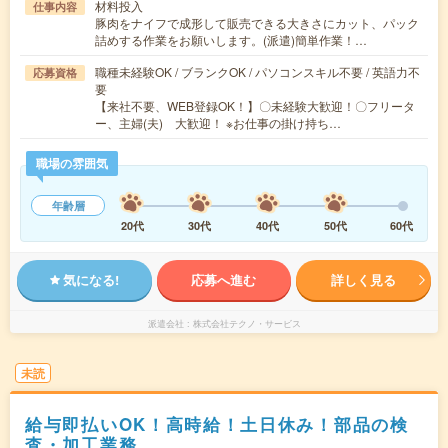
材料投入
仕事内容
豚肉をナイフで成形して販売できる大きさにカット、パック
詰めする作業をお願いします。(派遣)簡単作業！…
職種未経験OK / ブランクOK / パソコンスキル不要 / 英語力不
応募資格
要
【来社不要、WEB登録OK！】〇未経験大歓迎！〇フリータ
ー、主婦(夫) 大歓迎！ ※お仕事の掛け持ち…
職場の雰囲気
年齢層
20代
30代
40代
50代
60代
気になる!
応募へ進む
詳しく見る
派遣会社
株式会社テクノ・サービス
未読
給与即払いOK！高時給！土日休み！部品の検
査・加工業務