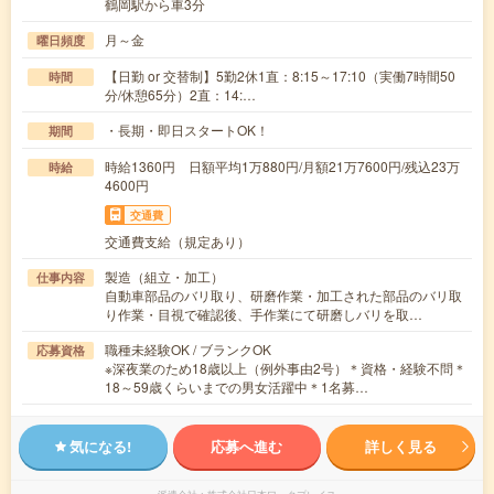
鶴岡駅から車3分
月～金
曜日頻度
【日勤 or 交替制】5勤2休1直：8:15～17:10（実働7時間50
時間
分/休憩65分）2直：14:…
・長期・即日スタートOK！
期間
時給1360円 日額平均1万880円/月額21万7600円/残込23万
時給
4600円
交通費
交通費支給（規定あり）
製造（組立・加工）
仕事内容
自動車部品のバリ取り、研磨作業・加工された部品のバリ取
り作業・目視で確認後、手作業にて研磨しバリを取…
職種未経験OK / ブランクOK
応募資格
※深夜業のため18歳以上（例外事由2号）＊資格・経験不問＊
18～59歳くらいまでの男女活躍中＊1名募…
気になる!
応募へ進む
詳しく見る