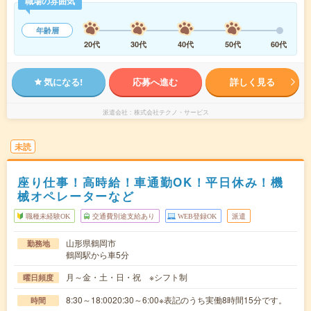
職場の雰囲気
年齢層
20代
30代
40代
50代
60代
気になる!
応募へ進む
詳しく見る
派遣会社
株式会社テクノ・サービス
未読
座り仕事！高時給！車通勤OK！平日休み！機
械オペレーターなど
職種未経験OK
交通費別途支給あり
WEB登録OK
派遣
山形県鶴岡市
勤務地
鶴岡駅から車5分
月～金・土・日・祝 ※シフト制
曜日頻度
8:30～18:0020:30～6:00※表記のうち実働8時間15分です。
時間