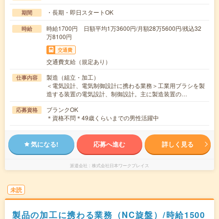
・長期・即日スタートOK
期間
時給1700円 日額平均1万3600円/月額28万5600円/残込32
時給
万8100円
交通費
交通費支給（規定あり）
製造（組立・加工）
仕事内容
＜電気設計、電気制御設計に携わる業務＞工業用ブラシを製
造する装置の電気設計、制御設計。主に製造装置の…
ブランクOK
応募資格
＊資格不問＊49歳くらいまでの男性活躍中
気になる!
応募へ進む
詳しく見る
派遣会社
株式会社日本ワークプレイス
未読
製品の加工に携わる業務（NC旋盤）/時給1500