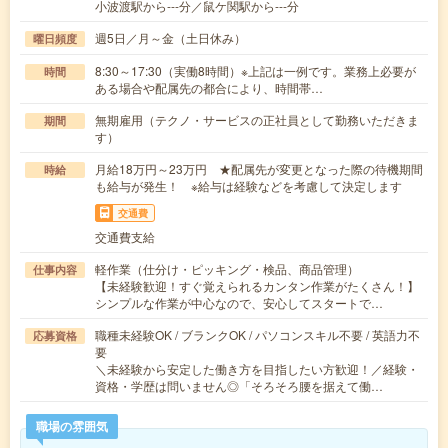
小波渡駅から---分／鼠ケ関駅から---分
週5日／月～金（土日休み）
曜日頻度
8:30～17:30（実働8時間）※上記は一例です。業務上必要が
時間
ある場合や配属先の都合により、時間帯…
無期雇用（テクノ・サービスの正社員として勤務いただきま
期間
す）
月給18万円～23万円 ★配属先が変更となった際の待機期間
時給
も給与が発生！ ※給与は経験などを考慮して決定します
交通費
交通費支給
軽作業（仕分け・ピッキング・検品、商品管理）
仕事内容
【未経験歓迎！すぐ覚えられるカンタン作業がたくさん！】
シンプルな作業が中心なので、安心してスタートで…
職種未経験OK / ブランクOK / パソコンスキル不要 / 英語力不
応募資格
要
＼未経験から安定した働き方を目指したい方歓迎！／経験・
資格・学歴は問いません◎「そろそろ腰を据えて働…
職場の雰囲気