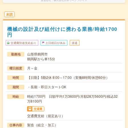
派遣会社
株式会社日本ワークプレイス
未読
機械の設計及び組付けに携わる業務/時給1700
円
交通費別途支給あり
土日祝日が休み
派遣
山形県鶴岡市
勤務地
鶴岡駅から車15分
月～金
曜日頻度
【日勤】5勤2休 8:00～17:00（実働8時間/休憩60分）
時間
・長期・即日スタートOK
期間
時給1700円 日額平均1万3600円/月額28万5600円/残込32
時給
万8100円
交通費
交通費支給（規定あり）
製造（組立・加工）
仕事内容