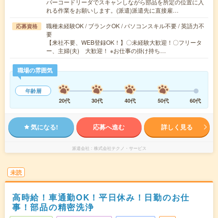
バーコードリーダでスキャンしながら部品を所定の位置に入
れる作業をお願いします。(派遣)派遣先に直接雇…
職種未経験OK / ブランクOK / パソコンスキル不要 / 英語力不
応募資格
要
【来社不要、WEB登録OK！】〇未経験大歓迎！〇フリータ
ー、主婦(夫) 大歓迎！ ※お仕事の掛け持ち…
職場の雰囲気
年齢層
20代
30代
40代
50代
60代
気になる!
応募へ進む
詳しく見る
派遣会社
株式会社テクノ・サービス
未読
高時給！車通勤OK！平日休み！日勤のお仕
事！部品の精密洗浄