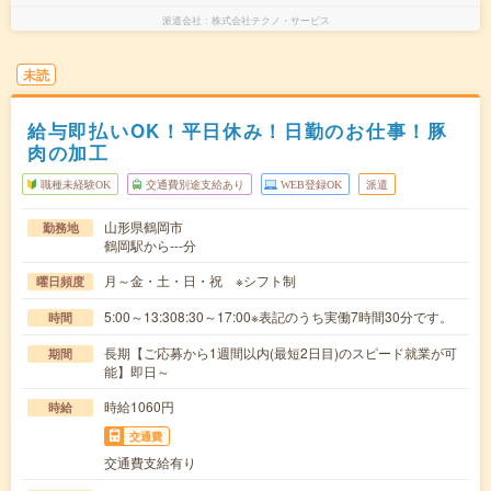
派遣会社
株式会社テクノ・サービス
未読
給与即払いOK！平日休み！日勤のお仕事！豚
肉の加工
職種未経験OK
交通費別途支給あり
WEB登録OK
派遣
山形県鶴岡市
勤務地
鶴岡駅から---分
月～金・土・日・祝 ※シフト制
曜日頻度
5:00～13:308:30～17:00※表記のうち実働7時間30分です。
時間
長期【ご応募から1週間以内(最短2日目)のスピード就業が可
期間
能】即日～
時給1060円
時給
交通費
交通費支給有り