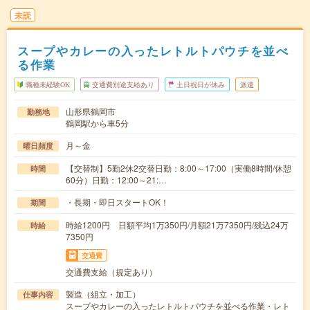
未読
スープやカレーの入ったレトルトパウチを並べ
る作業
職種未経験OK
交通費別途支給あり
土日祝日が休み
派遣
山形県鶴岡市
勤務地
鶴岡駅から車5分
月～金
曜日頻度
【交替制】5勤2休2交替日勤：8:00～17:00（実働8時間/休憩
時間
60分）日勤：12:00～21:…
・長期・即日スタートOK！
期間
時給1200円 日額平均1万350円/月額21万7350円/残込24万
時給
7350円
交通費
交通費支給（規定あり）
製造（組立・加工）
仕事内容
スープやカレーの入ったレトルトパウチを並べる作業・レト