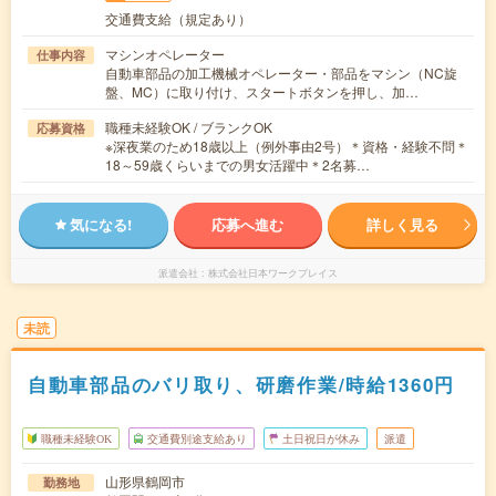
交通費支給（規定あり）
マシンオペレーター
仕事内容
自動車部品の加工機械オペレーター・部品をマシン（NC旋
盤、MC）に取り付け、スタートボタンを押し、加…
職種未経験OK / ブランクOK
応募資格
※深夜業のため18歳以上（例外事由2号）＊資格・経験不問＊
18～59歳くらいまでの男女活躍中＊2名募…
気になる!
応募へ進む
詳しく見る
派遣会社
株式会社日本ワークプレイス
未読
自動車部品のバリ取り、研磨作業/時給1360円
職種未経験OK
交通費別途支給あり
土日祝日が休み
派遣
山形県鶴岡市
勤務地