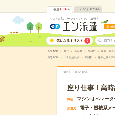
エン派遣
71454
件
エンバイト
82531
件
ちょうど良いワークライフバランスが叶う
関東版
気になる！リスト
0
保存し
派遣TOP
東北
山形県
鶴岡市
座り仕事！高
派遣TOP
ＪＲ羽越本線
鶴岡駅
座り仕事！高時
掲載日
2026
/
08
/
05
座り仕事！高時
マシンオペレータ
職種
電子・機械系メ
派遣先