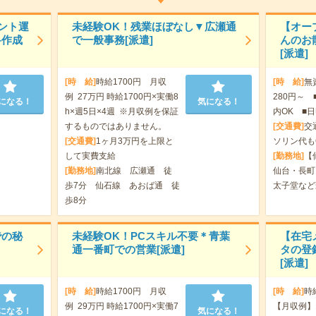
ント運
未経験OK！残業ほぼなし▼広瀬通
【オー
料作成
で一般事務[派遣]
んのお
[派遣]
[時 給]
時給1700円 月収
[時 給]
無
例 27万円 時給1700円×実働8
280円～ 
になる！
気になる！
h×週5日×4週 ※月収例を保証
内OK ■日
するものではありません。
[交通費]
交
[交通費]
1ヶ月3万円を上限と
ソリン代も
して実費支給
[勤務地]
【
[勤務地]
南北線 広瀬通 徒
仙台・長町
歩7分 仙石線 あおば通 徒
太子堂など
歩8分
での秘
未経験OK！PCスキル不要＊青葉
【在宅
通一番町での営業[派遣]
タの登
[派遣]
[時 給]
時給1700円 月収
[時 給]
時
例 29万円 時給1700円×実働7
【月収例】1
になる！
気になる！