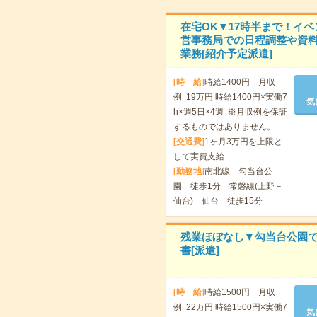
在宅OK▼17時半まで！イベ
営事務局での日程調整や資
業務[紹介予定派遣]
[時 給]
時給1400円 月収
例 19万円 時給1400円×実働7
気
h×週5日×4週 ※月収例を保証
するものではありません。
[交通費]
1ヶ月3万円を上限と
して実費支給
[勤務地]
南北線 勾当台公
園 徒歩1分 常磐線(上野－
仙台) 仙台 徒歩15分
残業ほぼなし▼勾当台公園
書[派遣]
[時 給]
時給1500円 月収
例 22万円 時給1500円×実働7
気