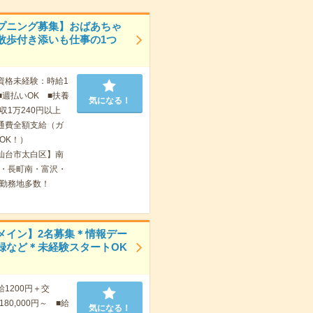
プニング募集】おばあちゃ
散歩付き添いも仕事の1つ
資格未経験：時給1
■週払いOK ■扶養
気になる！
収1万240円以上
通費全額支給（ガ
OK！）
仙台市太白区】南
・長町南・富沢・
勤務地多数！
メイン】2名募集＊情報デー
録など＊未経験スタートOK
給1200円＋交
80,000円～ ■給
気になる！