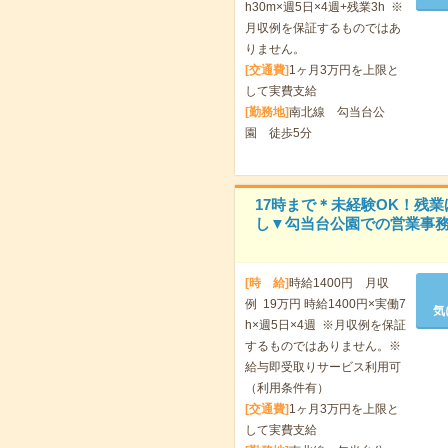
h30m×週5日×4週+残業3h ※
月収例を保証するものではあ
りません。
[交通費]
1ヶ月3万円を上限と
して実費支給
[勤務地]
南北線 勾当台公
園 徒歩5分
17時まで＊未経験OK！残業
し▼勾当台公園での営業事務
[時 給]
時給1400円 月収
例 19万円 時給1400円×実働7
気
h×週5日×4週 ※月収例を保証
するものではありません。※
給与即受取りサービス利用可
（利用条件有）
[交通費]
1ヶ月3万円を上限と
して実費支給