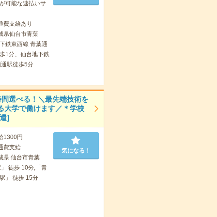
が可能な速払いサ
通費支給あり
城県仙台市青葉
下鉄東西線 青葉通
歩1分、仙台地下鉄
瀬通駅徒歩5分
時間選べる！＼最先端技術を
る大学で働けます／＊学校
遣]
給1300円
通費支給
気になる！
城県 仙台市青葉
」 徒歩 10分,「青
」 徒歩 15分