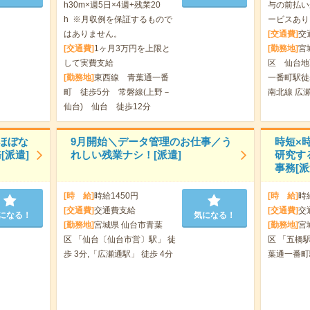
h30m×週5日×4週+残業20
与の前払い
h ※月収例を保証するもので
ービスあり
はありません。
[交通費]
交
[交通費]
1ヶ月3万円を上限と
[勤務地]
宮
して実費支給
区 仙台地
[勤務地]
東西線 青葉通一番
一番町駅徒
町 徒歩5分 常磐線(上野－
南北線 広
仙台) 仙台 徒歩12分
ほぼな
9月開始＼データ管理のお仕事／う
時短×
[派遣]
れしい残業ナシ！[派遣]
研究す
事務[派
[時 給]
時給1450円
[時 給]
時
[交通費]
交通費支給
[交通費]
交
になる！
気になる！
[勤務地]
宮城県 仙台市青葉
[勤務地]
宮
区 「仙台〔仙台市営〕駅」 徒
区 「五橋駅
歩 3分,「広瀬通駅」 徒歩 4分
葉通一番町駅