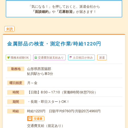
「気になる！」を押しておくと、派遣会社から
「面談確約」
や
「応募歓迎」
が届きます！
未読
金属部品の検査・測定作業/時給1220円
職種未経験OK
交通費別途支給あり
土日祝日が休み
派遣
山形県西置賜郡
勤務地
鮎貝駅から車3分
月～金
曜日頻度
【日勤】8:00～17:10（実働8時間/休憩70分）
時間
・長期・即日スタートOK！
期間
時給1220円 日額平均9760円/月額20万4960円
時給
交通費
交通費支給（規定あり）