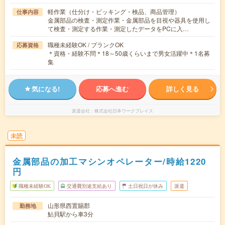
軽作業（仕分け・ピッキング・検品、商品管理）
仕事内容
金属部品の検査・測定作業・金属部品を目視や器具を使用し
て検査・測定する作業・測定したデータをPCに入…
職種未経験OK / ブランクOK
応募資格
＊資格・経験不問＊18～50歳くらいまで男女活躍中＊1名募
集
気になる!
応募へ進む
詳しく見る
派遣会社
株式会社日本ワークプレイス
未読
金属部品の加工マシンオペレーター/時給1220
円
職種未経験OK
交通費別途支給あり
土日祝日が休み
派遣
山形県西置賜郡
勤務地
鮎貝駅から車3分