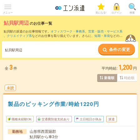
メニュー
気になる!
ログイン
検索
鮎貝駅周辺
のお仕事一覧
鮎貝駅の派遣のお仕事情報です。
オフィスワーク・事務系
、
営業・販売・サービス系
、
クリエイティブ系
などのお仕事を取り揃えています。さらに、
短期
・
単発
などの期
間や、
職種未経験OK
などのこだわり条件で絞り込んでいただけます。
条件の変更
また、
今泉(山形県)駅
・
荒砥駅
・
宮内(山形県)駅
・
羽前成田駅
・
時庭駅
など近隣駅のお
鮎貝駅周辺
仕事もご確認いただけます。
3
1,200
全
件
平均時給:
円
時給順
新着順
未読
製品のピッキング作業/時給1220円
職種未経験OK
交通費別途支給あり
土日祝日が休み
派遣
山形県西置賜郡
勤務地
鮎貝駅から車3分