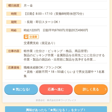
月～金
曜日頻度
【日勤】8:00～17:10（実働8時間/休憩70分）
時間
・長期・即日スタートOK！
期間
時給1220円 日額平均9760円/月額20万4960円
時給
交通費
交通費支給（規定あり）
軽作業（仕分け・ピッキング・検品、商品管理）
仕事内容
製品のピッキング作業・金属部品を出荷先ごとに仕分けする
作業・製品の袋詰め・出荷前に製品を洗浄する作業…
職種未経験OK / ブランクOK
応募資格
＊資格・経験不問＊18～50歳くらいまで男女活躍中＊1名募
集
気になる!
応募へ進む
詳しく見る
派遣会社
株式会社日本ワークプレイス
興味があったら「★気になる！」をタップ！