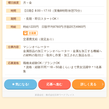
月～金
曜日頻度
【日勤】8:00～17:10（実働8時間/休憩70分）
時間
・長期・即日スタートOK！
期間
時給1220円 日額平均9760円/月額20万4960円
時給
交通費
交通費支給（規定あり）
マシンオペレーター
仕事内容
金属部品の加工マシンオペレーター・金属を加工する機械へ
の材料の取付け・取外し作業・加工された製品を目…
職種未経験OK / ブランクOK
応募資格
＊資格・経験不問＊18～50歳くらいまで男女活躍中＊1名募
集
気になる!
応募へ進む
詳しく見る
派遣会社
株式会社日本ワークプレイス