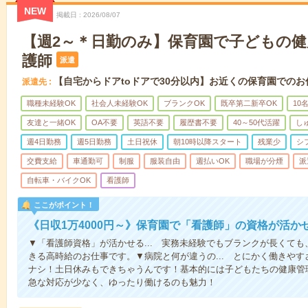
NEW
掲載日
2026/08/07
【週2～＊日勤のみ】保育園で子どもの
護師
派遣
【自宅からドアtoドアで30分以内】お近くの保育園でのお
派遣先
職種未経験OK
社会人未経験OK
ブランクOK
既卒第二新卒OK
10
友達と一緒OK
OA不要
英語不要
履歴書不要
40～50代活躍
し
週4日勤務
週5日勤務
土日祝休
朝10時以降スタート
残業少
シ
交費支給
車通勤可
制服
服装自由
週払いOK
職場が分煙
派
自転車・バイクOK
看護師
ここがポイント！
《日収1万4000円～》保育園で「看護師」の資格が活
▼「看護師資格」が活かせる... 実務未経験でもブランクが長くて
きる高時給のお仕事です。▼病院と何が違うの... とにかく働きや
ナシ！土日休みもできちゃうんです！基本的には子どもたちの健康管
急な対応が少なく、ゆったり働けるのも魅力！