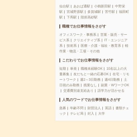
仙台駅
あおば通駅
小鶴新田駅
中野栄
駅
宮城野原駅
多賀城駅
苦竹駅
福田町
駅
下馬駅
陸前高砂駅
職種でお仕事情報をさがす
オフィスワーク・事務系
営業・販売・サー
ビス系
クリエイティブ系
IT・エンジニア
系
技術系
医療・介護・福祉・教育系
軽
作業・物流・工場・その他
こだわりでお仕事情報をさがす
短期
単発
職種未経験OK
10名以上の大
量募集
友だちと一緒の応募OK
在宅・リモ
ートワーク
週2～3日勤務
週4日勤務
土
日祝のみ勤務
残業なし
副業・WワークOK
交通費別途支給あり
語学力が活かせる
人気のワードでお仕事情報をさがす
急募
年齢不問
財団法人
英語
書類チェ
ック
テレビ局
封入
大学