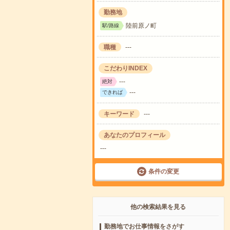
勤務地
陸前原ノ町
駅/路線
職種
---
こだわりINDEX
---
絶対
---
できれば
キーワード
---
あなたのプロフィール
---
条件の変更
他の検索結果を見る
勤務地でお仕事情報をさがす