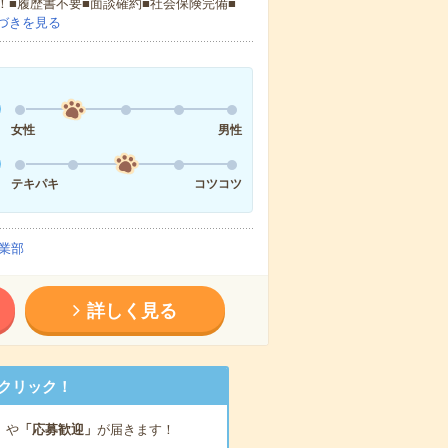
！■履歴書不要■面談確約■社会保険完備■
づきを見る
女性
男性
テキパキ
コツコツ
業部
詳しく見る
クリック！
」
や
「応募歓迎」
が届きます！