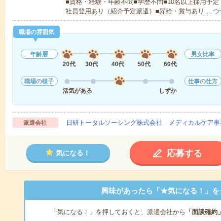
■資格・経験・年齢不問■学歴不問■10名以上採用予定
社員登用あり（紹介予定派遣）■昇給・賞与あり …
つ
職場の雰囲気
年齢層
男女比率
20代
30代
40代
50代
60代
職場の様子
仕事の仕方
活気がある
しずか
日研トータルソーシング株式会社 メディカルケア事
派遣会社
応募する
気になる！
興味があったら「★気になる！」を
「気になる！」を押しておくと、派遣会社から
「面談確約