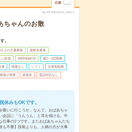
応募
No.NTTHKSD15_OP9-1
あちゃんのお散
ます。
名以上の大量募集
複数名募集
ゅふ歓迎
WEB登録OK
週2～3日勤務
仕事
残業なし
シフト
交替制勤務
職場が禁煙
派遣多
電話対応なし
日祝休みもOKです。
を吸いに行こうか」なんて、おばあちゃ
い会話に「うんうん」と耳を傾ける。中
な仕事の1つです。またおばあちゃんたち
験も不要】技術よりも、人柄の方が大事