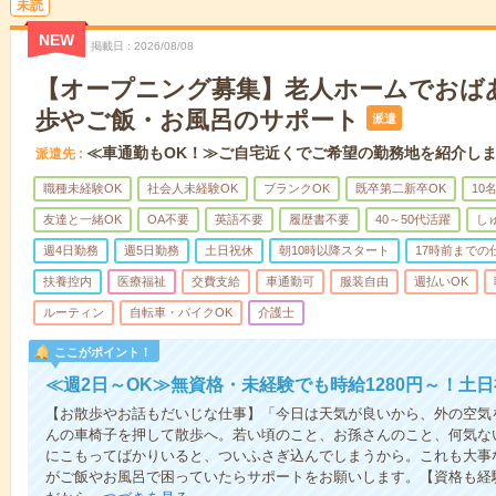
未読
NEW
掲載日
2026/08/08
【オープニング募集】老人ホームでおば
歩やご飯・お風呂のサポート
派遣
≪車通勤もOK！≫ご自宅近くでご希望の勤務地を紹介し
派遣先
職種未経験OK
社会人未経験OK
ブランクOK
既卒第二新卒OK
10
友達と一緒OK
OA不要
英語不要
履歴書不要
40～50代活躍
し
週4日勤務
週5日勤務
土日祝休
朝10時以降スタート
17時前までの
扶養控内
医療福祉
交費支給
車通勤可
服装自由
週払いOK
ルーティン
自転車・バイクOK
介護士
ここがポイント！
≪週2日～OK≫無資格・未経験でも時給1280円～！土
【お散歩やお話もだいじな仕事】「今日は天気が良いから、外の空気
んの車椅子を押して散歩へ。若い頃のこと、お孫さんのこと、何気な
にこもってばかりいると、ついふさぎ込んでしまうから。これも大事
がご飯やお風呂で困っていたらサポートをお願いします。【資格も経