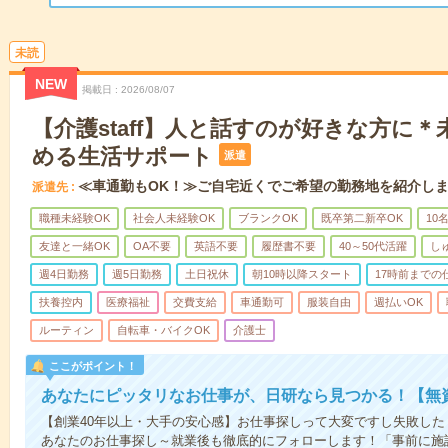
未読
NEW
掲載日
2026/08/07
【介護staff】人と話すのが好きな方に
める生活サポート
派遣
≪車通勤もOK！≫ご自宅近くでご希望の勤務地を紹介し
派遣先
職種未経験OK
社会人未経験OK
ブランクOK
既卒第二新卒OK
10
友達と一緒OK
OA不要
英語不要
履歴書不要
40～50代活躍
し
週4日勤務
週5日勤務
土日祝休
朝10時以降スタート
17時前までの
扶養控内
医療福祉
交費支給
車通勤可
服装自由
週払いOK
ルーティン
自転車・バイクOK
介護士
ここがポイント！
あなたにピッタリなお仕事が、日研なら見つかる！【無
【創業40年以上・大手の安心感】お仕事探しって大変ですし失敗したく
あなたのお仕事探し～就業後も徹底的にフォローします！「事前に施