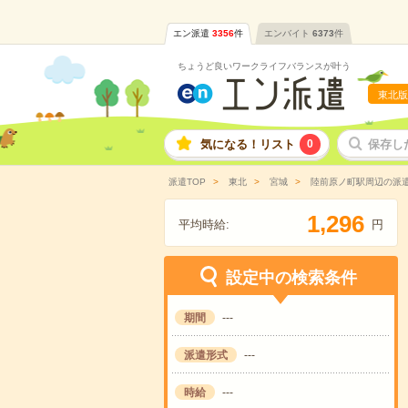
エン派遣
3356
件
エンバイト
6373
件
ちょうど良いワークライフバランスが叶う
東北版
気になる！リスト
0
保存し
派遣TOP
東北
宮城
陸前原ノ町駅周辺の派
,
1
2
9
6
平均時給:
円
設定中の検索条件
期間
---
派遣形式
---
時給
---