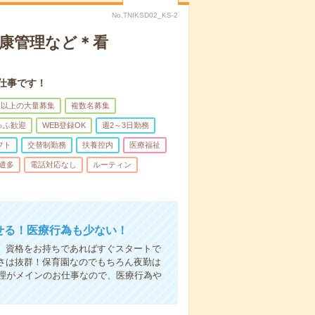
No.TNIKSD02_KS-2
健康管理など＊看
仕事です！
名以上の大量募集
複数名募集
ゅふ歓迎
WEB登録OK
週2～3日勤務
フト
交替制勤務
扶養控内
医療福祉
遣多
電話対応なし
ルーティン
かせる！医療行為も少ない！
も、資格をお持ちであればすぐスタートで
すさは抜群！保育園なのでもちろん夜勤は
理がメインのお仕事なので、医療行為や