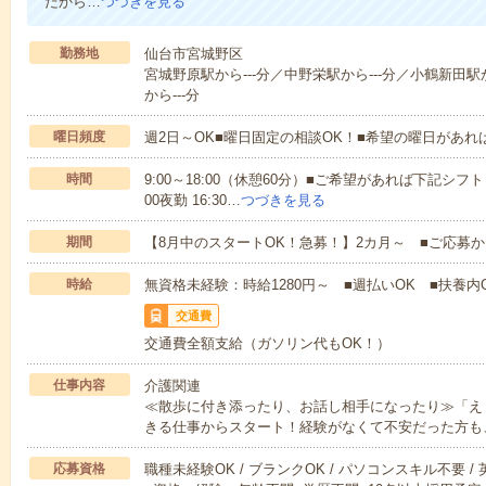
だから…
つづきを見る
勤務地
仙台市宮城野区
宮城野原駅から---分／中野栄駅から---分／小鶴新田駅
から---分
曜日頻度
週2日～OK■曜日固定の相談OK！■希望の曜日があ
時間
9:00～18:00（休憩60分）■ご希望があれば下記シフトもOK
00夜勤 16:30…
つづきを見る
期間
【8月中のスタートOK！急募！】2カ月～ ■ご応募
時給
無資格未経験：時給1280円～ ■週払いOK ■扶養内O
交通費
交通費全額支給（ガソリン代もOK！）
仕事内容
介護関連
≪散歩に付き添ったり、お話し相手になったり≫「え
きる仕事からスタート！経験がなくて不安だった方も
応募資格
職種未経験OK / ブランクOK / パソコンスキル不要 /