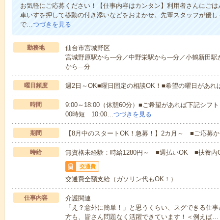
お気軽にご応募ください！【仕事内容はカンタン】利用者さんにごは
車いすを押して移動の付き添いなどをおまかせ。先輩スタッフが優し
で…
つづきを見る
勤務地
仙台市宮城野区
宮城野原駅から---分／中野栄駅から---分／小鶴新田駅
から---分
曜日頻度
週2日～OK■曜日固定の相談OK！■希望の曜日があ
時間
9:00～18:00（休憩60分）■ご希望があれば下記シフトもOK
00時短 10:00…
つづきを見る
期間
【8月中のスタートOK！急募！】2カ月～ ■ご応募
時給
無資格未経験：時給1280円～ ■週払いOK ■扶養内O
交通費
交通費全額支給（ガソリン代もOK！）
仕事内容
介護関連
「え？意外に簡単！」と思うくらい、スグできる仕事
方も、皆さん問題なく活躍できています！＜例えば…