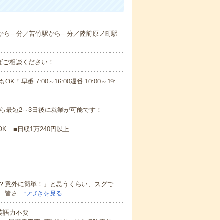
から---分／苦竹駅から---分／陸前原ノ町駅
ればご相談ください！
！早番 7:00～16:00遅番 10:00～19:
から最短2～3日後に就業が可能です！
K ■日収1万240円以上
？意外に簡単！」と思うくらい、スグで
、皆さ…
つづきを見る
 英語力不要