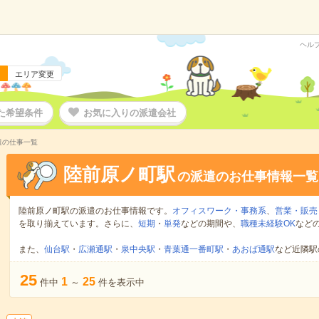
ヘル
エリア変更
た希望条件
お気に入りの派遣会社
遣の仕事一覧
陸前原ノ町駅
の派遣のお仕事情報一覧
陸前原ノ町駅の派遣のお仕事情報です。
オフィスワーク・事務系
、
営業・販売
を取り揃えています。さらに、
短期
・
単発
などの期間や、
職種未経験OK
など
また、
仙台駅
・
広瀬通駅
・
泉中央駅
・
青葉通一番町駅
・
あおば通駅
など近隣駅
25
1
25
件中
～
件を表示中