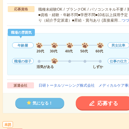
応募資格
職種未経験OK / ブランクOK / パソコンスキル不要 /
■資格・経験・年齢不問■学歴不問■10名以上採用予定
り（紹介予定派遣）■昇給・賞与あり (直接雇用…
つづ
職場の雰囲気
年齢層
男女比率
20代
30代
40代
50代
60代
職場の様子
仕事の仕方
活気がある
しずか
日研トータルソーシング株式会社 メディカルケア事
派遣会社
応募する
気になる！
未読