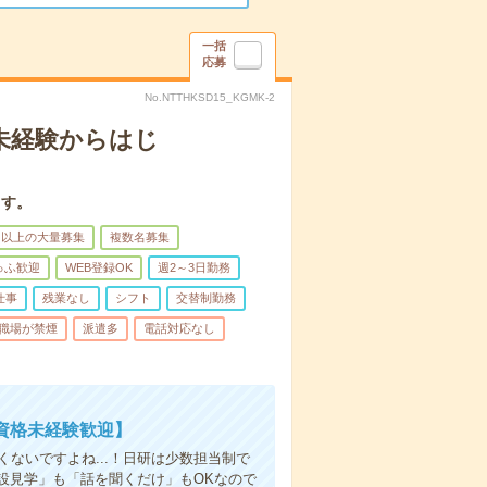
一括
応募
No.NTTHKSD15_KGMK-2
＊未経験からはじ
ます。
名以上の大量募集
複数名募集
ゅふ歓迎
WEB登録OK
週2～3日勤務
仕事
残業なし
シフト
交替制勤務
職場が禁煙
派遣多
電話対応なし
資格未経験歓迎】
ないですよね...！日研は少数担当制で
設見学」も「話を聞くだけ」もOKなので