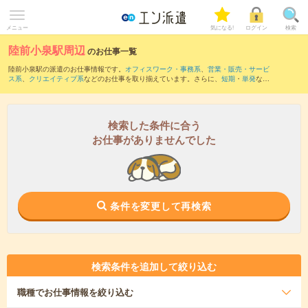
メニュー
気になる!
ログイン
検索
陸前小泉駅周辺
のお仕事一覧
陸前小泉駅の派遣のお仕事情報です。
オフィスワーク・事務系
、
営業・販売・サービ
ス系
、
クリエイティブ系
などのお仕事を取り揃えています。さらに、
短期
・
単発
など
の期間や、
職種未経験OK
などのこだわり条件で絞り込んでいただけます。
また、
大谷海岸駅
・
蔵内駅
・
小金沢駅
・
歌津駅
・
清水浜駅
など近隣駅のお仕事もご確
認いただけます。
検索した条件に合う
お仕事がありませんでした
条件を変更して再検索
検索条件を追加して絞り込む
職種
でお仕事情報を絞り込む