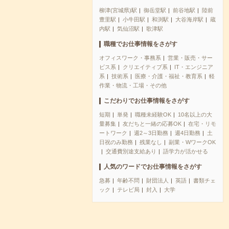
柳津(宮城県)駅
御岳堂駅
前谷地駅
陸前
豊里駅
小牛田駅
和渕駅
大谷海岸駅
蔵
内駅
気仙沼駅
歌津駅
職種でお仕事情報をさがす
オフィスワーク・事務系
営業・販売・サー
ビス系
クリエイティブ系
IT・エンジニア
系
技術系
医療・介護・福祉・教育系
軽
作業・物流・工場・その他
こだわりでお仕事情報をさがす
短期
単発
職種未経験OK
10名以上の大
量募集
友だちと一緒の応募OK
在宅・リモ
ートワーク
週2～3日勤務
週4日勤務
土
日祝のみ勤務
残業なし
副業・WワークOK
交通費別途支給あり
語学力が活かせる
人気のワードでお仕事情報をさがす
急募
年齢不問
財団法人
英語
書類チェ
ック
テレビ局
封入
大学