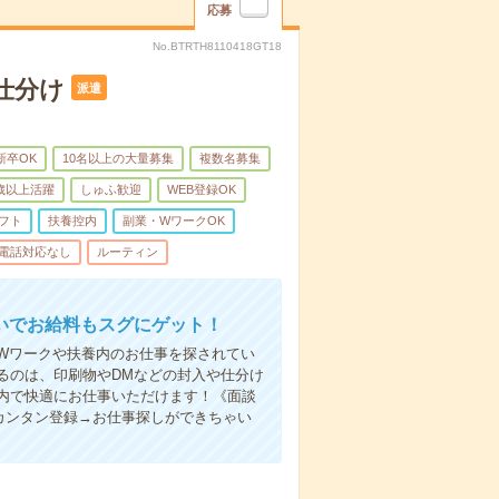
応募
No.BTRTH8110418GT18
仕分け
派遣
新卒OK
10名以上の大量募集
複数名募集
0歳以上活躍
しゅふ歓迎
WEB登録OK
フト
扶養控内
副業・WワークOK
電話対応なし
ルーティン
いでお給料もスグにゲット！
Wワークや扶養内のお仕事を探されてい
るのは、印刷物やDMなどの封入や仕分け
内で快適にお仕事いただけます！《面談
カンタン登録→お仕事探しができちゃい