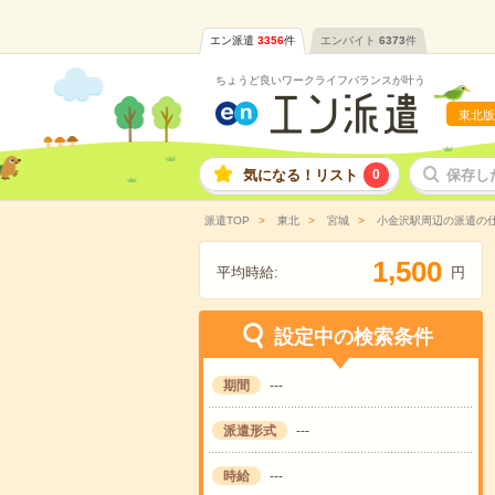
エン派遣
3356
件
エンバイト
6373
件
ちょうど良いワークライフバランスが叶う
東北版
気になる！リスト
0
保存し
派遣TOP
東北
宮城
小金沢駅周辺の派遣の
,
1
5
0
0
平均時給:
円
設定中の検索条件
期間
---
派遣形式
---
時給
---