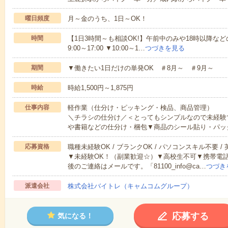
曜日頻度
月～金のうち、1日～OK！
時間
【1日3時間～も相談OK!】午前中のみや18時以降などの
9:00～17:00 ▼10:00～1…
つづきを見る
期間
▼働きたい1日だけの単発OK ＃8月～ ＃9月～
時給
時給1,500円～1,875円
仕事内容
軽作業（仕分け・ピッキング・検品、商品管理）
＼チラシの仕分け／＜とってもシンプルなので未経験
や書籍などの仕分け・梱包▼商品のシール貼り・パッ
応募資格
職種未経験OK / ブランクOK / パソコンスキル不要 /
▼未経験OK！（副業歓迎☆）▼高校生不可▼携帯電
後のご連絡はメールです。「81100_info@ca…
つづき
派遣会社
株式会社バイトレ（キャムコムグループ）
応募する
気になる！