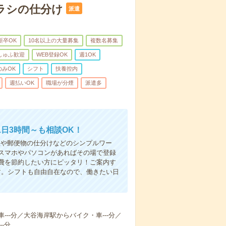
ラシの仕分け
派遣
新卒OK
10名以上の大量募集
複数名募集
しゅふ歓迎
WEB登録OK
週1OK
のみOK
シフト
扶養控内
週払いOK
職場が分煙
派遣多
日3時間～も相談OK！
理や郵便物の仕分けなどのシンプルワー
スマホやパソコンがあればその場で登録
費を節約したい方にピッタリ！ご案内す
す。シフトも自由自在なので、働きたい日
---分／大谷海岸駅からバイク・車---分／
-分