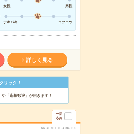
女性
男性
テキパキ
コツコツ
詳しく見る
クリック！
」
や
「応募歓迎」
が届きます！
一括
応募
No.BTRTH8110418GT18