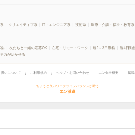
系
クリエイティブ系
IT・エンジニア系
技術系
医療・介護・福祉・教育系
募集
友だちと一緒の応募OK
在宅・リモートワーク
週2～3日勤務
週4日勤
学力が活かせる
り扱いについて
ご利用規約
ヘルプ・お問い合わせ
エン会社概要
掲載
ちょうど良いワークライフバランスが叶う
エン派遣