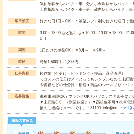
気仙沼駅からバイク・車---分／小金沢駅からバイク・車
上鹿折駅からバイク・車---分／蔵内駅からバイク・車--
曜日頻度
好きな日1日～OK！＊希望シフト制で好きな曜日で働
時間
9:00～18:00 など他にも▼10:00～19:00▼18:0
い！
期間
1日だけの単発OK！＃8月～ ＃9月～
時給
時給1,500円～1,875円
仕事内容
軽作業（仕分け・ピッキング・検品、商品管理）
＼コスメの仕分け／＜とってもシンプルなので未経験
や書籍などの仕分け・梱包▼商品のシール貼り・パッ
応募資格
職種未経験OK / ブランクOK / パソコンスキル不要 /
▼未経験OK！（副業歓迎☆）▼高校生不可▼携帯電
後のご連絡はメールです。「81100_info@ca…
つづき
職場の雰囲気