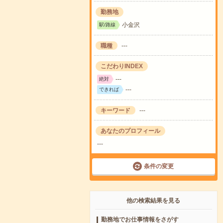
勤務地
小金沢
駅/路線
職種
---
こだわりINDEX
---
絶対
---
できれば
キーワード
---
あなたのプロフィール
---
条件の変更
他の検索結果を見る
勤務地でお仕事情報をさがす