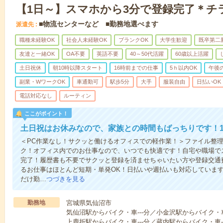
【1日～】スマホから3分で登録完了＊チ
■物流センターなど ■勤務地選べます
派遣先
職種未経験OK
社会人未経験OK
ブランクOK
大学生歓迎
既卒第二
友達と一緒OK
OA不要
英語不要
40～50代活躍
60歳以上活躍
土日祝休
朝10時以降スタート
16時前までの仕事
5ｈ以内OK
午後
副業・WワークOK
車通勤可
駅歩5分
大手
服装自由
日払いOK
電話対応なし
ルーティン
ここがポイント！
土日祝はお休みなので、家族との時間もばっちりです！1
＜PC作業なし！サクッと働けるオフィスでの軽作業！＞ファイル整
ク！オフィス内でのお仕事なので、いつでも快適です！自宅や職場で
完了！履歴書も不要でサクッと登録を済ませちゃいたい方や登録交通
るお仕事はほとんど短期・単発OK！日払いや週払いも対応していま
だけ勤…
つづきを見る
勤務地
宮城県気仙沼市
気仙沼駅からバイク・車---分／小金沢駅からバイク・車
上鹿折駅からバイク・車---分／蔵内駅からバイク・車--