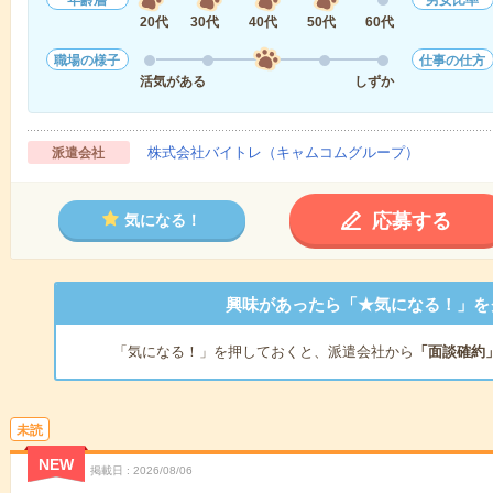
年齢層
男女比率
20代
30代
40代
50代
60代
職場の様子
仕事の仕方
活気がある
しずか
株式会社バイトレ（キャムコムグループ）
派遣会社
応募する
気になる！
興味があったら「★気になる！」を
「気になる！」を押しておくと、派遣会社から
「面談確約
未読
NEW
掲載日
2026/08/06