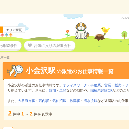
ヘル
エリア変更
た希望条件
お気に入りの派遣会社
仕事一覧
小金沢駅
の派遣のお仕事情報一覧
小金沢駅の派遣のお仕事情報です。
オフィスワーク・事務系
、
営業・販売・サ
り揃えています。さらに、
短期
・
単発
などの期間や、
職種未経験OK
などのこ
また、
大谷海岸駅
・
蔵内駅
・
気仙沼駅
・
歌津駅
・
清水浜駅
など近隣駅のお仕事
2
1
2
件中
～
件を表示中