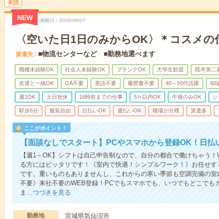
未読
NEW
掲載日
2026/08/07
〈空いた日1日のみからOK〉＊コスメの
■物流センターなど ■勤務地選べます
派遣先
職種未経験OK
社会人未経験OK
ブランクOK
大学生歓迎
既卒第二
友達と一緒OK
OA不要
英語不要
履歴書不要
40～50代活躍
6
週1OK
土日祝休
16時前までの仕事
5ｈ以内OK
午後のみOK
シ
駅歩5分
服装自由
日払いOK
週払いOK
職場が分煙
派遣多
ここがポイント！
【面談なしでスタート】PCやスマホから登録OK！日払
【週1～OK】シフトは自己申告制なので、自分の都合で働けちゃう！
る方にはピッタリです！《室内で快適！シンプルワーク！》お任せす
です。重いものもありませんし、これからの寒い季節も空調完備の室
不要》来社不要のWEB登録！PCでもスマホでも、いつでもどこでも
ま…
つづきを見る
勤務地
宮城県気仙沼市