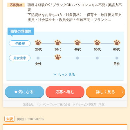
職種未経験OK / ブランクOK / パソコンスキル不要 / 英語力不
応募資格
要
下記資格をお持ちの方〈対象資格〉・保育士・放課後児童支
援員・社会福祉士・教員免許＊年齢不問・ブランク…
職場の雰囲気
年齢層
20代
30代
40代
50代
60代
男女比率
女性
男性
もっと見る
気になる!
応募へ進む
詳しく見る
派遣会社
マンパワーグループ株式会社 ケアサービス事業部（学童）
未読
掲載日
2026/07/05