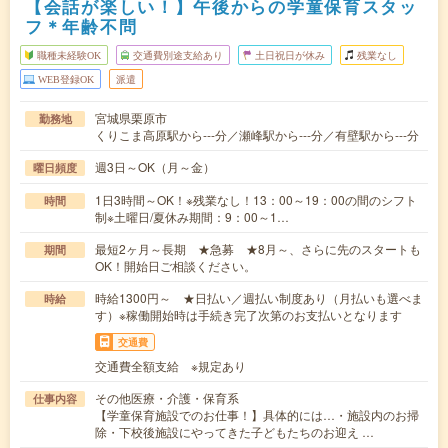
【会話が楽しい！】午後からの学童保育スタッ
フ＊年齢不問
職種未経験OK
交通費別途支給あり
土日祝日が休み
残業なし
WEB登録OK
派遣
宮城県栗原市
勤務地
くりこま高原駅から---分／瀬峰駅から---分／有壁駅から---分
週3日～OK（月～金）
曜日頻度
1日3時間～OK！※残業なし！13：00～19：00の間のシフト
時間
制※土曜日/夏休み期間：9：00～1…
最短2ヶ月～長期 ★急募 ★8月～、さらに先のスタートも
期間
OK！開始日ご相談ください。
時給1300円～ ★日払い／週払い制度あり（月払いも選べま
時給
す）※稼働開始時は手続き完了次第のお支払いとなります
交通費
交通費全額支給 ※規定あり
その他医療・介護・保育系
仕事内容
【学童保育施設でのお仕事！】具体的には…・施設内のお掃
除・下校後施設にやってきた子どもたちのお迎え …