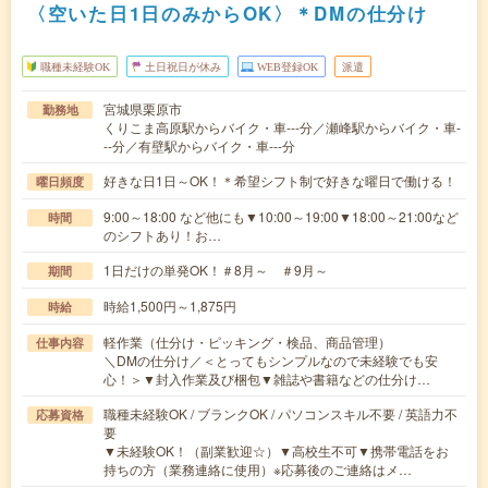
〈空いた日1日のみからOK〉＊DMの仕分け
職種未経験OK
土日祝日が休み
WEB登録OK
派遣
宮城県栗原市
勤務地
くりこま高原駅からバイク・車---分／瀬峰駅からバイク・車-
--分／有壁駅からバイク・車---分
好きな日1日～OK！＊希望シフト制で好きな曜日で働ける！
曜日頻度
9:00～18:00 など他にも▼10:00～19:00▼18:00～21:00など
時間
のシフトあり！お…
1日だけの単発OK！＃8月～ ＃9月～
期間
時給1,500円～1,875円
時給
軽作業（仕分け・ピッキング・検品、商品管理）
仕事内容
＼DMの仕分け／＜とってもシンプルなので未経験でも安
心！＞▼封入作業及び梱包▼雑誌や書籍などの仕分け…
職種未経験OK / ブランクOK / パソコンスキル不要 / 英語力不
応募資格
要
▼未経験OK！（副業歓迎☆）▼高校生不可▼携帯電話をお
持ちの方（業務連絡に使用）※応募後のご連絡はメ…