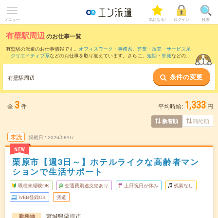
メニュー
気になる!
ログイン
検索
有壁駅周辺
のお仕事一覧
有壁駅の派遣のお仕事情報です。
オフィスワーク・事務系
、
営業・販売・サービス系
、
クリエイティブ系
などのお仕事を取り揃えています。さらに、
短期
・
単発
などの期
間や、
職種未経験OK
などのこだわり条件で絞り込んでいただけます。
条件の変更
また、
一ノ関駅
・
くりこま高原駅
・
石越駅
・
花泉駅
・
山ノ目駅
など近隣駅のお仕事も
有壁駅周辺
ご確認いただけます。
3
1,333
全
件
平均時給:
円
時給順
新着順
未読
掲載日
2026/08/07
NEW
栗原市【週3日～】ホテルライクな高齢者マン
ションで生活サポート
職種未経験OK
交通費別途支給あり
土日祝日が休み
残業なし
WEB登録OK
派遣
宮城県栗原市
勤務地