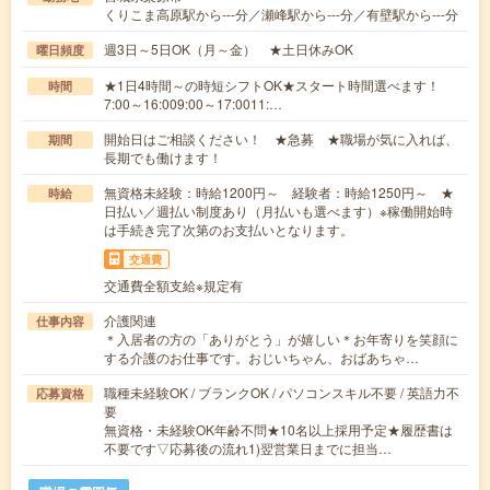
くりこま高原駅から---分／瀬峰駅から---分／有壁駅から---分
週3日～5日OK（月～金） ★土日休みOK
曜日頻度
★1日4時間～の時短シフトOK★スタート時間選べます！
時間
7:00～16:009:00～17:0011:…
開始日はご相談ください！ ★急募 ★職場が気に入れば、
期間
長期でも働けます！
無資格未経験：時給1200円～ 経験者：時給1250円～ ★
時給
日払い／週払い制度あり（月払いも選べます）※稼働開始時
は手続き完了次第のお支払いとなります。
交通費
交通費全額支給※規定有
介護関連
仕事内容
＊入居者の方の「ありがとう」が嬉しい＊お年寄りを笑顔に
する介護のお仕事です。おじいちゃん、おばあちゃ…
職種未経験OK / ブランクOK / パソコンスキル不要 / 英語力不
応募資格
要
無資格・未経験OK年齢不問★10名以上採用予定★履歴書は
不要です▽応募後の流れ1)翌営業日までに担当…