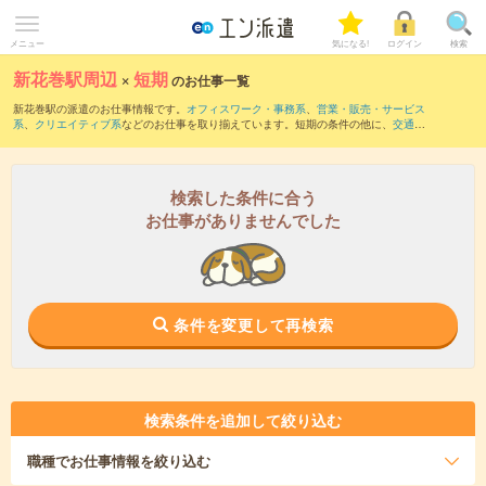
メニュー
気になる!
ログイン
検索
新花巻駅周辺
×
短期
のお仕事一覧
新花巻駅の派遣のお仕事情報です。
オフィスワーク・事務系
、
営業・販売・サービス
系
、
クリエイティブ系
などのお仕事を取り揃えています。短期の条件の他に、
交通費
別途支給あり
、
職種未経験OK
、
友だちと一緒の応募OK
などでもお探し頂けます。
検索した条件に合う
お仕事がありませんでした
条件を変更して再検索
検索条件を追加して絞り込む
職種
でお仕事情報を絞り込む