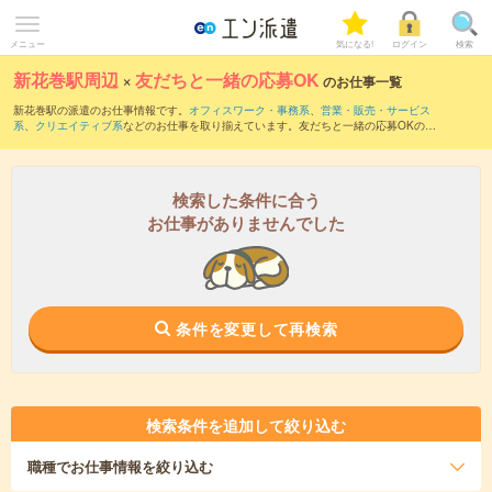
メニュー
気になる!
ログイン
検索
新花巻駅周辺
×
友だちと一緒の応募OK
のお仕事一覧
新花巻駅の派遣のお仕事情報です。
オフィスワーク・事務系
、
営業・販売・サービス
系
、
クリエイティブ系
などのお仕事を取り揃えています。友だちと一緒の応募OKの条
件の他に、
交通費別途支給あり
、
職種未経験OK
、
10名以上の大量募集
などのこだわ
り条件も取り揃えています。
検索した条件に合う
お仕事がありませんでした
条件を変更して再検索
検索条件を追加して絞り込む
職種
でお仕事情報を絞り込む