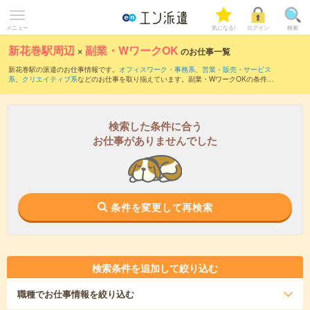
メニュー
気になる!
ログイン
検索
新花巻駅周辺
×
副業・WワークOK
のお仕事一覧
新花巻駅の派遣のお仕事情報です。
オフィスワーク・事務系
、
営業・販売・サービス
系
、
クリエイティブ系
などのお仕事を取り揃えています。副業・WワークOKの条件の
他に、
交通費別途支給あり
、
職種未経験OK
、
友だちと一緒の応募OK
などのこだわり
条件も取り揃えています。
検索した条件に合う
お仕事がありませんでした
条件を変更して再検索
検索条件を追加して絞り込む
職種
でお仕事情報を絞り込む