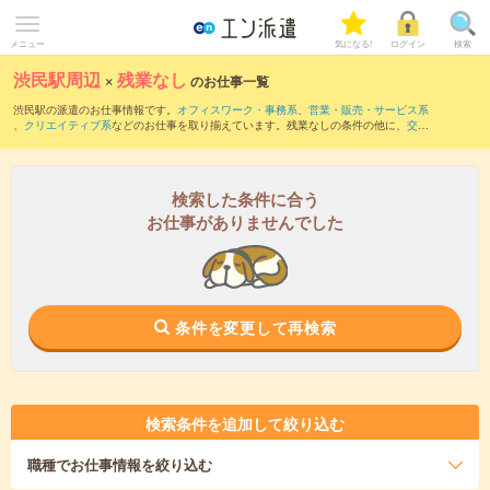
メニュー
気になる!
ログイン
検索
渋民駅周辺
×
残業なし
のお仕事一覧
渋民駅の派遣のお仕事情報です。
オフィスワーク・事務系
、
営業・販売・サービス系
、
クリエイティブ系
などのお仕事を取り揃えています。残業なしの条件の他に、
交通
費別途支給あり
、
職種未経験OK
、
友だちと一緒の応募OK
などのこだわり条件も取り
揃えています。
検索した条件に合う
お仕事がありませんでした
条件を変更して再検索
検索条件を追加して絞り込む
職種
でお仕事情報を絞り込む