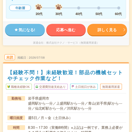
年齢層
20代
30代
40代
50代
60代
気になる!
応募へ進む
詳しく見る
派遣会社
株式会社テクノ・サービス（無期雇用派遣）
未読
掲載日
2026/07/08
【経験不問！】未経験歓迎！部品の機械セット
やチェック作業など！
職種未経験OK
交通費別途支給あり
土日祝日が休み
無期雇用派遣
岩手県盛岡市
勤務地
盛岡駅から---分／上盛岡駅から---分／青山(岩手県)駅から---
分／仙北町駅から---分／渋民駅から---分
週5日／月～金（土日休み）
曜日頻度
8:30～17:30（実働8時間）※上記は一例です。業務上必要が
時間