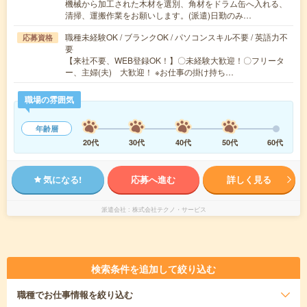
機械から加工された木材を選別、角材をドラム缶へ入れる、
清掃、運搬作業をお願いします。(派遣)日勤のみ…
職種未経験OK / ブランクOK / パソコンスキル不要 / 英語力不
応募資格
要
【来社不要、WEB登録OK！】〇未経験大歓迎！〇フリータ
ー、主婦(夫) 大歓迎！ ※お仕事の掛け持ち…
職場の雰囲気
年齢層
20代
30代
40代
50代
60代
気になる!
応募へ進む
詳しく見る
派遣会社
株式会社テクノ・サービス
検索条件を追加して絞り込む
職種
でお仕事情報を絞り込む