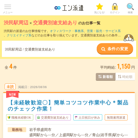
メニュー
気になる!
ログイン
検索
渋民駅周辺
×
交通費別途支給あり
のお仕事一覧
渋民駅の派遣のお仕事情報です。
オフィスワーク・事務系
、
営業・販売・サービス系
、
クリエイティブ系
などのお仕事を取り揃えています。交通費別途支給ありの条件の
他に、
職種未経験OK
、
友だちと一緒の応募OK
、
10名以上の大量募集
などのこだわり
条件も取り揃えています。
条件の変更
渋民駅周辺 / 交通費別途支給あり
4
1,150
全
件
平均時給:
円
時給順
新着順
未読
掲載日
2026/08/06
NEW
【未経験歓迎〇】簡単コツコツ作業中心＊製品
のチェック作業！
職種未経験OK
交通費別途支給あり
土日祝日が休み
無期雇用派遣
岩手県盛岡市
勤務地
盛岡駅から---分／上盛岡駅から---分／青山(岩手県)駅から---