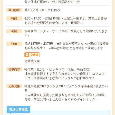
分／仙北町駅から---分／渋民駅から---分
週5日／月～金（土日休み）
曜日頻度
8:30～17:30（実働8時間）※上記は一例です。業務上必要が
時間
ある場合や配属先の都合により、時間帯…
無期雇用（テクノ・サービスの正社員として勤務いただきま
期間
す）
月給18万円～23万円 ★配属先が変更となった際の待機期間
時給
も給与が発生！ ※給与は経験などを考慮して決定します
交通費
交通費支給
軽作業（仕分け・ピッキング・検品、商品管理）
仕事内容
【未経験歓迎！すぐ覚えられるカンタン作業！】コツコツ・
モクモク作業が好きな方にピッタリのお仕事です！…
職種未経験OK / ブランクOK / パソコンスキル不要 / 英語力不
応募資格
要
＼未経験から安定した働き方を目指したい方歓迎！／経験・
資格・学歴は問いません◎▽おすすめポイントリク…
職場の雰囲気