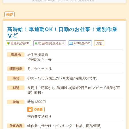
派遣会社
株式会社テクノ・サービス（無期雇用派遣）
未読
高時給！車通勤OK！日勤のお仕事！選別作業
など
職種未経験OK
交通費別途支給あり
WEB登録OK
派遣
岩手県滝沢市
勤務地
渋民駅から---分
月～金・土・祝
曜日頻度
8:00～17:00※表記のうち実働7時間30分です。
時間
長期【ご応募から1週間以内(最短2日目)のスピード就業が可
期間
能】即日～
時給1300円
時給
交通費
交通費支給有り
軽作業（仕分け・ピッキング・検品、商品管理）
仕事内容