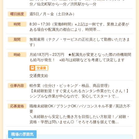
分／仙北町駅から---分／渋民駅から---分
週5日／月～金（土日休み）
曜日頻度
8:30～17:30（実働8時間）※上記は一例です。業務上必要が
時間
ある場合や配属先の都合により、時間帯…
無期雇用（テクノ・サービスの正社員として勤務いただきま
期間
す）
月給18万円～23万円 ★配属先が変更となった際の待機期間
時給
も給与が発生！ ※給与は経験などを考慮して決定します
交通費
交通費支給
軽作業（仕分け・ピッキング・検品、商品管理）
仕事内容
【未経験歓迎！すぐ覚えられるカンタン作業がたくさん！】
シンプルな作業が中心なので、安心してスタートで…
職種未経験OK / ブランクOK / パソコンスキル不要 / 英語力不
応募資格
要
＼未経験から安定した働き方を目指したい方歓迎！／経験・
資格・学歴は問いません◎「そろそろ腰を据えて働…
職場の雰囲気