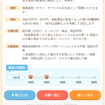
ある場合や配属先の都合により、時間帯…
無期雇用（テクノ・サービスの正社員として勤務いただきま
期間
す）
月給18万円～23万円 ★配属先が変更となった際の待機期間
時給
も給与が発生！ ※給与は経験などを考慮して決定します
軽作業（仕分け・ピッキング・検品、商品管理）
仕事内容
【未経験歓迎！すぐ覚えられるシンプルなお仕事！】製造の
お仕事が初めての方も安心〇コツコツ・モクモク作…
職種未経験OK / ブランクOK / パソコンスキル不要 / 英語力不
応募資格
要
＼未経験から安定した働き方を目指したい方歓迎！／経験・
資格・学歴は問いません◎「そろそろ腰を据えて働…
職場の雰囲気
年齢層
20代
30代
40代
50代
60代
気になる!
応募へ進む
詳しく見る