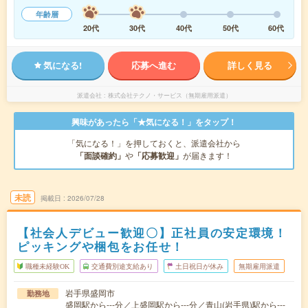
年齢層
20代
30代
40代
50代
60代
気になる!
応募へ進む
詳しく見る
派遣会社
株式会社テクノ・サービス（無期雇用派遣）
興味があったら「★気になる！」をタップ！
「気になる！」を押しておくと、派遣会社から
「面談確約」
や
「応募歓迎」
が届きます！
未読
掲載日
2026/07/28
【社会人デビュー歓迎〇】正社員の安定環境！
ピッキングや梱包をお任せ！
職種未経験OK
交通費別途支給あり
土日祝日が休み
無期雇用派遣
岩手県盛岡市
勤務地
盛岡駅から---分／上盛岡駅から---分／青山(岩手県)駅から---