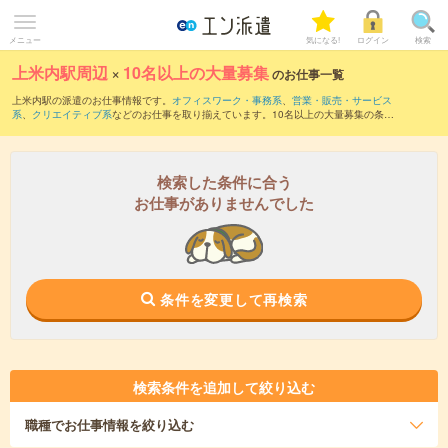
メニュー
気になる!
ログイン
検索
上米内駅周辺
×
10名以上の大量募集
のお仕事一覧
上米内駅の派遣のお仕事情報です。
オフィスワーク・事務系
、
営業・販売・サービス
系
、
クリエイティブ系
などのお仕事を取り揃えています。10名以上の大量募集の条件
の他に、
交通費別途支給あり
、
職種未経験OK
、
友だちと一緒の応募OK
などのこだわ
り条件も取り揃えています。
検索した条件に合う
お仕事がありませんでした
条件を変更して再検索
検索条件を追加して絞り込む
職種
でお仕事情報を絞り込む