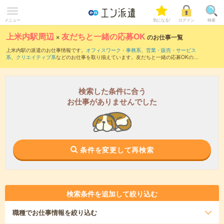
メニュー
気になる!
ログイン
検索
上米内駅周辺
×
友だちと一緒の応募OK
のお仕事一覧
上米内駅の派遣のお仕事情報です。
オフィスワーク・事務系
、
営業・販売・サービス
系
、
クリエイティブ系
などのお仕事を取り揃えています。友だちと一緒の応募OKの条
件の他に、
交通費別途支給あり
、
職種未経験OK
、
10名以上の大量募集
などのこだわ
り条件も取り揃えています。
検索した条件に合う
お仕事がありませんでした
条件を変更して再検索
検索条件を追加して絞り込む
職種
でお仕事情報を絞り込む