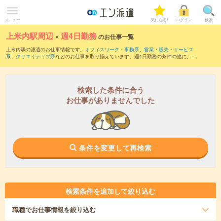
メニュー
気になる!
ログイン
検索
上米内駅周辺
×
週4日勤務
のお仕事一覧
上米内駅の派遣のお仕事情報です。
オフィスワーク・事務系
、
営業・販売・サービス
系
、
クリエイティブ系
などのお仕事を取り揃えています。週4日勤務の条件の他に、
交
通費別途支給あり
、
職種未経験OK
、
友だちと一緒の応募OK
などのこだわり条件も取
り揃えています。
検索した条件に合う
お仕事がありませんでした
条件を変更して再検索
検索条件を追加して絞り込む
職種
でお仕事情報を絞り込む