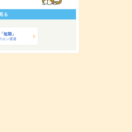
見る
「短期」
のエン派遣