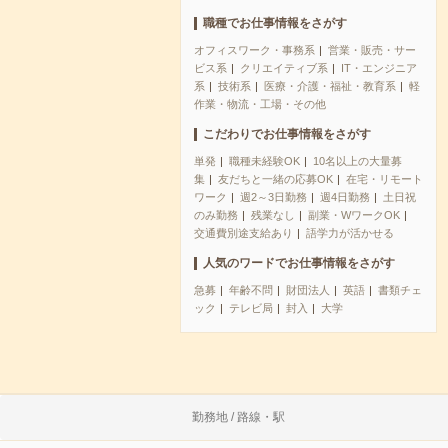
職種でお仕事情報をさがす
オフィスワーク・事務系
営業・販売・サー
ビス系
クリエイティブ系
IT・エンジニア
系
技術系
医療・介護・福祉・教育系
軽
作業・物流・工場・その他
こだわりでお仕事情報をさがす
単発
職種未経験OK
10名以上の大量募
集
友だちと一緒の応募OK
在宅・リモート
ワーク
週2～3日勤務
週4日勤務
土日祝
のみ勤務
残業なし
副業・WワークOK
交通費別途支給あり
語学力が活かせる
人気のワードでお仕事情報をさがす
急募
年齢不問
財団法人
英語
書類チェ
ック
テレビ局
封入
大学
勤務地 / 路線・駅