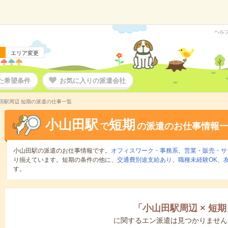
ヘル
エリア変更
た希望条件
お気に入りの派遣会社
田駅周辺 短期の派遣の仕事一覧
小山田駅
短期
で
の派遣のお仕事情報
小山田駅の派遣のお仕事情報です。
オフィスワーク・事務系
、
営業・販売・サ
り揃えています。短期の条件の他に、
交通費別途支給あり
、
職種未経験OK
、
す。
「
小山田駅周辺
×
短期
に関するエン派遣は見つかりません