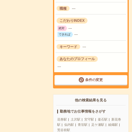
職種
---
こだわりINDEX
---
絶対
---
できれば
キーワード
---
あなたのプロフィール
---
条件の変更
他の検索結果を見る
勤務地でお仕事情報をさがす
花巻駅
土沢駅
宮守駅
釜石駅
新花巻
駅
似内駅
青笹駅
足ケ瀬駅
綾織駅
荒谷前駅