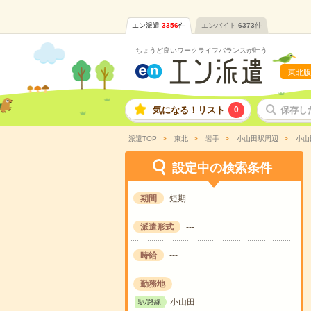
エン派遣
3356
件
エンバイト
6373
件
ちょうど良いワークライフバランスが叶う
東北版
気になる！リスト
0
保存し
派遣TOP
東北
岩手
小山田駅周辺
小山
設定中の検索条件
期間
短期
派遣形式
---
時給
---
勤務地
小山田
駅/路線