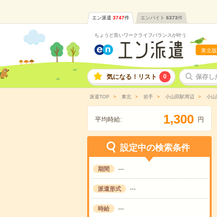
エン派遣
3747
件
エンバイト
6373
件
ちょうど良いワークライフバランスが叶う
東北版
気になる！リスト
0
保存し
派遣TOP
東北
岩手
小山田駅周辺
小山
,
1
3
0
0
平均時給:
円
設定中の検索条件
期間
---
派遣形式
---
時給
---