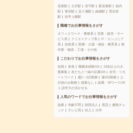
花巻駅
土沢駅
宮守駅
新花巻駅
似内
駅
青笹駅
足ケ瀬駅
綾織駅
荒谷前
駅
岩手上郷駅
職種でお仕事情報をさがす
オフィスワーク・事務系
営業・販売・サー
ビス系
クリエイティブ系
IT・エンジニア
系
技術系
医療・介護・福祉・教育系
軽
作業・物流・工場・その他
こだわりでお仕事情報をさがす
短期
単発
職種未経験OK
10名以上の大
量募集
友だちと一緒の応募OK
在宅・リモ
ートワーク
週2～3日勤務
週4日勤務
土
日祝のみ勤務
残業なし
副業・WワークOK
語学力が活かせる
人気のワードでお仕事情報をさがす
急募
年齢不問
財団法人
英語
書類チェ
ック
テレビ局
封入
大学