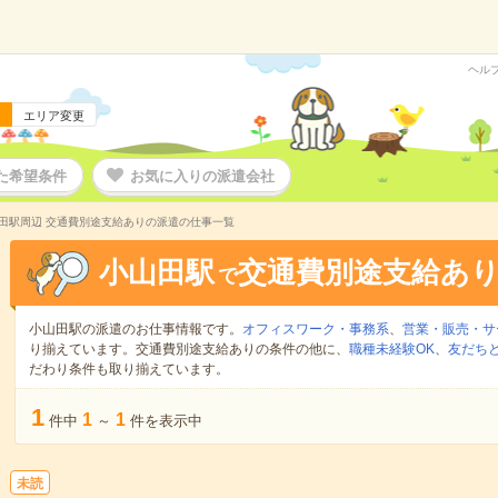
ヘル
エリア変更
た希望条件
お気に入りの派遣会社
田駅周辺 交通費別途支給ありの派遣の仕事一覧
小山田駅
交通費別途支給あ
で
小山田駅の派遣のお仕事情報です。
オフィスワーク・事務系
、
営業・販売・サ
り揃えています。交通費別途支給ありの条件の他に、
職種未経験OK
、
友だちと
だわり条件も取り揃えています。
1
1
1
件中
～
件を表示中
未読