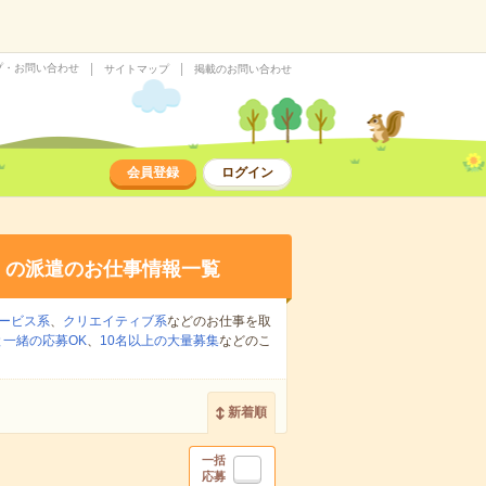
プ・お問い合わせ
サイトマップ
掲載のお問い合わせ
会員登録
ログイン
り
の派遣のお仕事情報一覧
ービス系
、
クリエイティブ系
などのお仕事を取
一緒の応募OK
、
10名以上の大量募集
などのこ
新着順
一括
応募