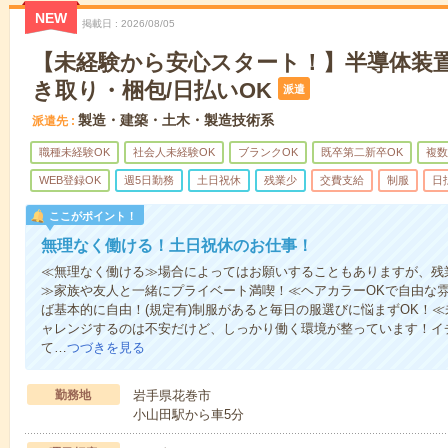
NEW
掲載日
2026/08/05
【未経験から安心スタート！】半導体装
き取り・梱包/日払いOK
派遣
製造・建築・土木・製造技術系
派遣先
職種未経験OK
社会人未経験OK
ブランクOK
既卒第二新卒OK
複数
WEB登録OK
週5日勤務
土日祝休
残業少
交費支給
制服
日
ここがポイント！
無理なく働ける！土日祝休のお仕事！
≪無理なく働ける≫場合によってはお願いすることもありますが、残
≫家族や友人と一緒にプライベート満喫！≪ヘアカラーOKで自由な
ば基本的に自由！(規定有)制服があると毎日の服選びに悩まずOK！
ャレンジするのは不安だけど、しっかり働く環境が整っています！イチ
て…
つづきを見る
勤務地
岩手県花巻市
小山田駅から車5分