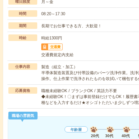
曜日頻度
月～金
時間
08:20～17:30
期間
長期でお仕事できる方、大歓迎！
時給
時給1300円
交通費
交通費規定内支給
仕事内容
製造（組立・加工）
半導体製造装置及び付帯設備のパーツ洗浄作業。洗浄
操作。仕上作業で洗浄されたものを吹拭いて梱包する
応募資格
職種未経験OK / ブランクOK / 英語力不要
◆未経験OK！〇まずは事前登録だけでもOK！履歴
種などを入力するだけ★オシゴトただいま少しずつ増
職場の雰囲気
年齢層
20代
30代
40代