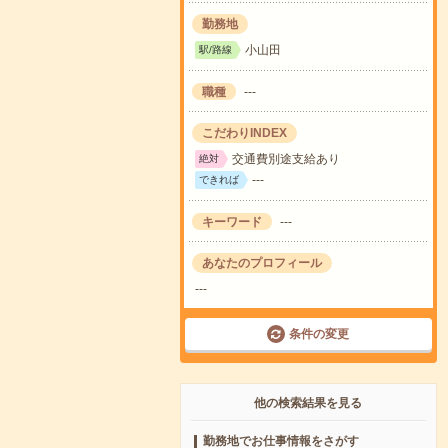
勤務地
小山田
駅/路線
職種
---
こだわりINDEX
交通費別途支給あり
絶対
---
できれば
キーワード
---
あなたのプロフィール
---
条件の変更
他の検索結果を見る
勤務地でお仕事情報をさがす