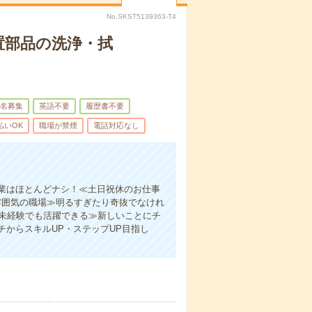
No.SKST5139363-T4
置部品の洗浄・拭
名募集
英語不要
履歴書不要
払いOK
職場が禁煙
電話対応なし
業はほとんどナシ！≪土日祝休のお仕事
雰囲気の職場≫明るすぎたり奇抜でなけれ
≪未経験でも活躍できる≫新しいことにチ
からスキルUP・ステップUP目指し