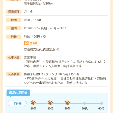
岩手飯岡駅から車5分
月～金
曜日頻度
9:00～18:00
時間
2026/8/17～長期 ※8月～OK！
期間
時給1400円＋交
時給
交通費
交通費支給(社内規定あり)
営業事務
仕事内容
【業務内容】・営業事務(得意先からの電話やFAXによる注文
対応、専用システム入出力、申請書類作成)・…
職種未経験OK / ブランクOK / 英語力不要
応募資格
・PC基本操作(入力程度)・普通自動車運転免許銀行・郵便局
などへの外出業務があるため、運転に抵抗のな…
職場の雰囲気
年齢層
20代
30代
40代
50代
60代