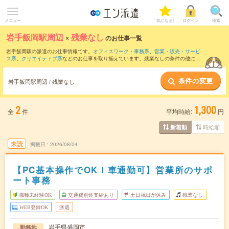
メニュー
気になる!
ログイン
検索
岩手飯岡駅周辺
×
残業なし
のお仕事一覧
岩手飯岡駅の派遣のお仕事情報です。
オフィスワーク・事務系
、
営業・販売・サービ
ス系
、
クリエイティブ系
などのお仕事を取り揃えています。残業なしの条件の他に、
交通費別途支給あり
、
職種未経験OK
、
友だちと一緒の応募OK
などのこだわり条件も
取り揃えています。
条件の変更
岩手飯岡駅周辺 / 残業なし
2
1,300
全
件
平均時給:
円
時給順
新着順
未読
掲載日
2026/08/04
【PC基本操作でOK！車通勤可】営業所のサポ
ート事務
職種未経験OK
交通費別途支給あり
土日祝日が休み
残業なし
WEB登録OK
派遣
岩手県盛岡市
勤務地