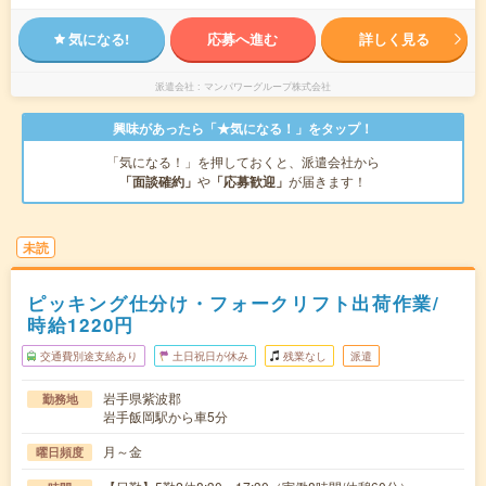
気になる!
応募へ進む
詳しく見る
派遣会社
マンパワーグループ株式会社
興味があったら「★気になる！」をタップ！
「気になる！」を押しておくと、派遣会社から
「面談確約」
や
「応募歓迎」
が届きます！
未読
ピッキング仕分け・フォークリフト出荷作業/
時給1220円
交通費別途支給あり
土日祝日が休み
残業なし
派遣
岩手県紫波郡
勤務地
岩手飯岡駅から車5分
月～金
曜日頻度