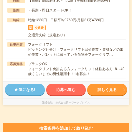
【日勤】5勤2休8:30～17:30（実働8時間/休憩60分）
時間
・長期・即日スタートOK！
期間
時給1220円 日額平均9760円/月額21万4720円
時給
交通費
交通費支給（規定あり）
フォークリフト
仕事内容
ピッキング仕分け・フォークリフト出荷作業・資材などの出
荷作業・パレットに載っている荷物をフォークリフ…
ブランクOK
応募資格
フォークリフト免許ある方フォークリフト経験ある方18～40
歳くらいまでの男性活躍中！1名募集！
気になる!
応募へ進む
詳しく見る
派遣会社
株式会社日本ワークプレイス
検索条件を追加して絞り込む