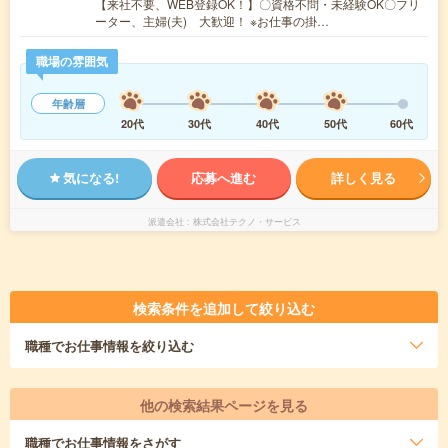
【来社不要、WEB登録OK！】〇資格不問・未経験OK〇フリ
ーター、主婦(夫) 大歓迎！ ※お仕事の掛…
職場の雰囲気
年齢層
20代
30代
40代
50代
60代
気になる!
応募へ進む
詳しく見る
派遣会社
株式会社テクノ・サービス
検索条件を追加して絞り込む
職種
でお仕事情報を絞り込む
他の検索結果ページを見る
職種
でお仕事情報をさがす