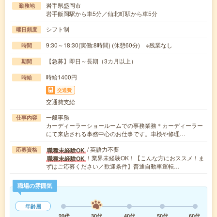
岩手県盛岡市
勤務地
岩手飯岡駅から車5分／仙北町駅から車5分
シフト制
曜日頻度
9:30～18:30(実働:8時間) (休憩60分) ※残業なし
時間
【急募】即日～長期（3カ月以上）
期間
時給1400円
時給
交通費
交通費支給
一般事務
仕事内容
カーディーラーショールームでの事務業務＊カーディーラー
にて来店される事務中心のお仕事です。車検や修理…
/ 英語力不要
職種未経験OK
応募資格
！業界未経験OK！【こんな方におススメ！ま
職種未経験OK
ずはご応募ください／歓迎条件】普通自動車運転…
職場の雰囲気
年齢層
20代
30代
40代
50代
60代