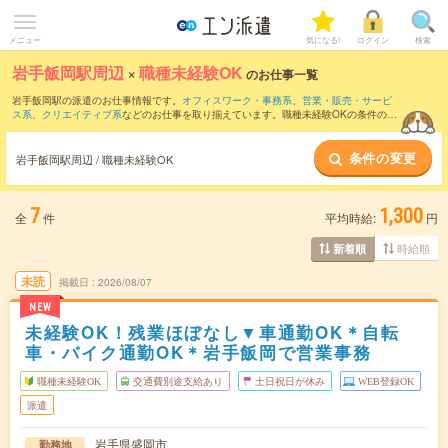
メニュー
気になる!
ログイン
検索
岩手飯岡駅周辺
×
職種未経験OK
のお仕事一覧
岩手飯岡駅の派遣のお仕事情報です。
オフィスワーク・事務系
、
営業・販売・サービ
ス系
、
クリエイティブ系
などのお仕事を取り揃えています。職種未経験OKの条件の他
に、
交通費別途支給あり
、
友だちと一緒の応募OK
、
10名以上の大量募集
などのこだ
わり条件も取り揃えています。
条件の変更
岩手飯岡駅周辺 / 職種未経験OK
7
1,300
全
件
平均時給:
円
時給順
新着順
未読
掲載日
2026/08/07
NEW
未経験OK！残業ほぼなし▼車通勤OK＊自転
車・バイク通勤OK＊岩手飯岡で営業事務
職種未経験OK
交通費別途支給あり
土日祝日が休み
WEB登録OK
派遣
岩手県盛岡市
勤務地