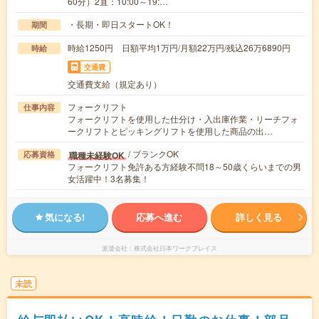
60分）2直：10:00～19:…
・長期・即日スタートOK！
期間
時給1250円 日額平均1万円/月額22万円/残込26万6890円
時給
交通費
交通費支給（規定あり）
フォークリフト
仕事内容
フォークリフトを使用した仕分け・入出庫作業・リーチフォ
ークリフトとピッキングリフトを使用した商品の出…
/ ブランクOK
職種未経験OK
応募資格
フォークリフト免許ある方経験不問18～50歳くらいまでの男
女活躍中！3名募集！
気になる!
応募へ進む
詳しく見る
派遣会社
株式会社日本ワークプレイス
未読