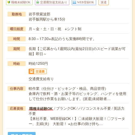
職種未経験OK
交通費別途支給あり
WEB登録OK
派遣
岩手県紫波郡
勤務地
岩手飯岡駅から車15分
月～金・土・日・祝 ※シフト制
曜日頻度
8:30～17:30※表記のうち実働8時間です。
時間
長期【ご応募から1週間以内(最短2日目)のスピード就業が可
期間
能】即日～
時給1250円
時給
交通費
交通費支給有り
軽作業（仕分け・ピッキング・検品、商品管理）
仕事内容
倉庫内で飲料・酒・お菓子等のピッキング、ハンディを使用
して仕分け作業をお願いします。(派遣)未経験者…
/ ブランクOK / パソコンスキル不要 / 英語力
職種未経験OK
応募資格
不要
【来社不要、WEB登録OK！】〇未経験大歓迎！〇フリータ
ー、主婦(夫) 大歓迎！ ※お仕事の掛け持ち…