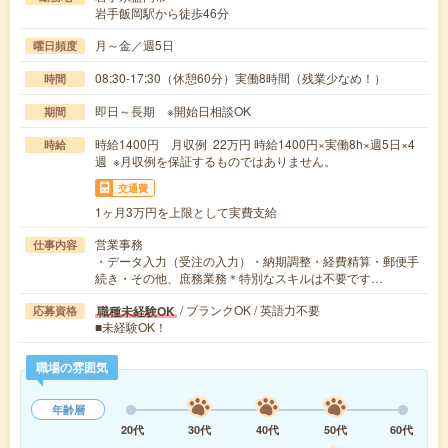
岩手飯岡駅から徒歩46分
月～金／週5日
曜日頻度
08:30-17:30（休憩60分）実働8時間（残業少なめ！）
時間
即日～長期 ※開始日相談OK
期間
時給1400円 月収例 22万円 時給1400円×実働8h×週5日×4
時給
週 ※月収例を保証するものではありません。
交通費
1ヶ月3万円を上限として実費支給
営業事務
仕事内容
・データ入力（受注の入力）・納期調整・経費精算・郵便手
続き・その他、庶務業務＊特別なスキルは不要です…
/ ブランクOK / 英語力不要
職種未経験OK
応募資格
■未経験OK！
職場の雰囲気
年齢層
20代
30代
40代
50代
60代