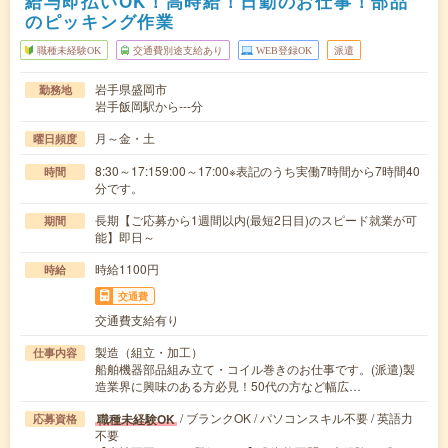
給与即払いOK！高時給！日勤のお仕事！部品
のピッキング作業
職種未経験OK
交通費別途支給あり
WEB登録OK
派遣
岩手県盛岡市
勤務地
岩手飯岡駅から---分
月～金・土
曜日頻度
8:30～17:159:00～17:00※表記のうち実働7時間から7時間40
時間
分です。
長期【ご応募から1週間以内(最短2日目)のスピード就業が可
期間
能】即日～
時給1100円
時給
交通費
交通費支給有り
製造（組立・加工）
仕事内容
船舶機器部品組み立て・コイル巻きのお仕事です。(派遣)製
造業界に興味のある方必見！50代の方など幅広…
/ ブランクOK / パソコンスキル不要 / 英語力
職種未経験OK
応募資格
不要