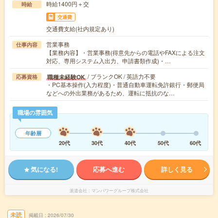
時給1400円＋交
時給
交通費
交通費支給(社内規定あり)
営業事務
仕事内容
【業務内容】・営業事務(得意先からの電話やFAXによる注文
対応、専用システム入出力、申請書類作成)・…
/ ブランクOK / 英語力不要
職種未経験OK
応募資格
・PC基本操作(入力程度)・普通自動車運転免許銀行・郵便局
などへの外出業務があるため、運転に抵抗のな…
職場の雰囲気
年齢層
20代
30代
40代
50代
60代
気になる!
応募へ進む
詳しく見る
派遣会社
マンパワーグループ株式会社
未読
掲載日
2026/07/30