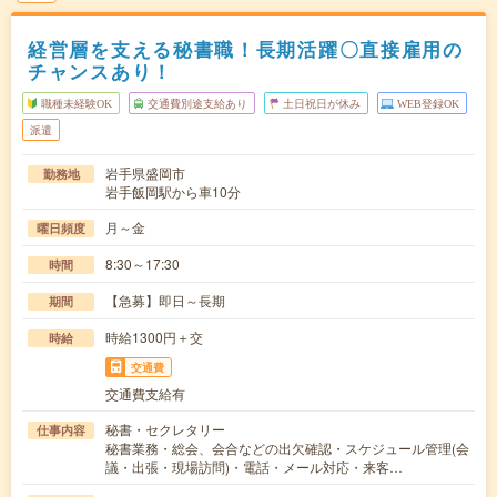
経営層を支える秘書職！長期活躍〇直接雇用の
チャンスあり！
職種未経験OK
交通費別途支給あり
土日祝日が休み
WEB登録OK
派遣
岩手県盛岡市
勤務地
岩手飯岡駅から車10分
月～金
曜日頻度
8:30～17:30
時間
【急募】即日～長期
期間
時給1300円＋交
時給
交通費
交通費支給有
秘書・セクレタリー
仕事内容
秘書業務・総会、会合などの出欠確認・スケジュール管理(会
議・出張・現場訪問)・電話・メール対応・来客…