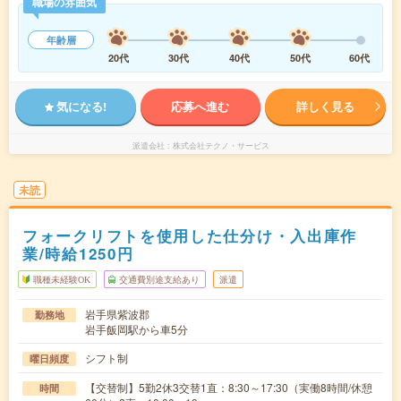
職場の雰囲気
年齢層
20代
30代
40代
50代
60代
気になる!
応募へ進む
詳しく見る
派遣会社
株式会社テクノ・サービス
未読
フォークリフトを使用した仕分け・入出庫作
業/時給1250円
職種未経験OK
交通費別途支給あり
派遣
岩手県紫波郡
勤務地
岩手飯岡駅から車5分
シフト制
曜日頻度
【交替制】5勤2休3交替1直：8:30～17:30（実働8時間/休憩
時間