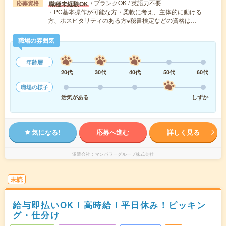
/ ブランクOK / 英語力不要
職種未経験OK
応募資格
・PC基本操作が可能な方・柔軟に考え、主体的に動ける
方、ホスピタリティのある方※秘書検定などの資格は…
職場の雰囲気
年齢層
20代
30代
40代
50代
60代
職場の様子
活気がある
しずか
気になる!
応募へ進む
詳しく見る
派遣会社
マンパワーグループ株式会社
未読
給与即払いOK！高時給！平日休み！ピッキン
グ・仕分け