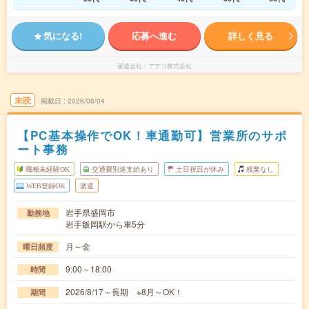
気になる!
応募へ進む
詳しく見る
派遣会社
アデコ株式会社
未読
掲載日
2026/08/04
【PC基本操作でOK！車通勤可】営業所のサポ
ート事務
職種未経験OK
交通費別途支給あり
土日祝日が休み
残業なし
WEB登録OK
派遣
岩手県盛岡市
勤務地
岩手飯岡駅から車5分
月～金
曜日頻度
9:00～18:00
時間
2026/8/17～長期 ※8月～OK！
期間