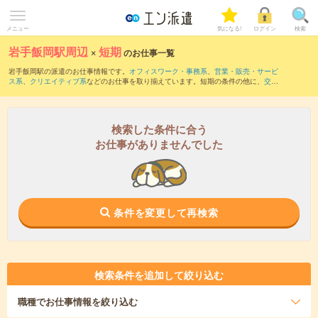
メニュー
気になる!
ログイン
検索
岩手飯岡駅周辺
×
短期
のお仕事一覧
岩手飯岡駅の派遣のお仕事情報です。
オフィスワーク・事務系
、
営業・販売・サービ
ス系
、
クリエイティブ系
などのお仕事を取り揃えています。短期の条件の他に、
交通
費別途支給あり
、
職種未経験OK
、
友だちと一緒の応募OK
などでもお探し頂けます。
検索した条件に合う
お仕事がありませんでした
条件を変更して再検索
検索条件を追加して絞り込む
職種
でお仕事情報を絞り込む