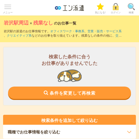
メニュー
気になる!
ログイン
検索
岩沢駅周辺
×
残業なし
のお仕事一覧
岩沢駅の派遣のお仕事情報です。
オフィスワーク・事務系
、
営業・販売・サービス系
、
クリエイティブ系
などのお仕事を取り揃えています。残業なしの条件の他に、
交通
費別途支給あり
、
職種未経験OK
、
友だちと一緒の応募OK
などのこだわり条件も取り
揃えています。
検索した条件に合う
お仕事がありませんでした
条件を変更して再検索
検索条件を追加して絞り込む
職種
でお仕事情報を絞り込む