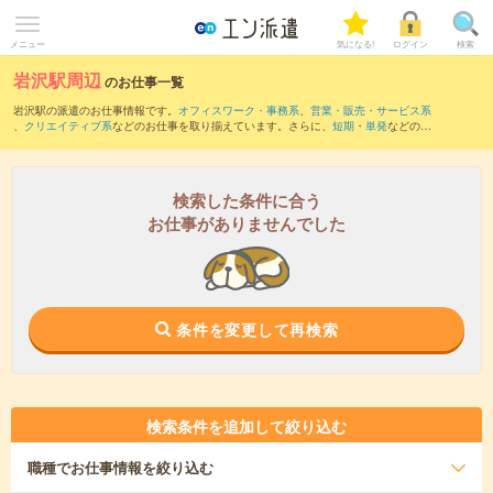
メニュー
気になる!
ログイン
検索
岩沢駅周辺
のお仕事一覧
岩沢駅の派遣のお仕事情報です。
オフィスワーク・事務系
、
営業・販売・サービス系
、
クリエイティブ系
などのお仕事を取り揃えています。さらに、
短期
・
単発
などの期
間や、
職種未経験OK
などのこだわり条件で絞り込んでいただけます。
また、
立川目駅
・
藤根駅
・
和賀仙人駅
・
ゆだ錦秋湖駅
・
横川目駅
など近隣駅のお仕事
もご確認いただけます。
検索した条件に合う
お仕事がありませんでした
条件を変更して再検索
検索条件を追加して絞り込む
職種
でお仕事情報を絞り込む