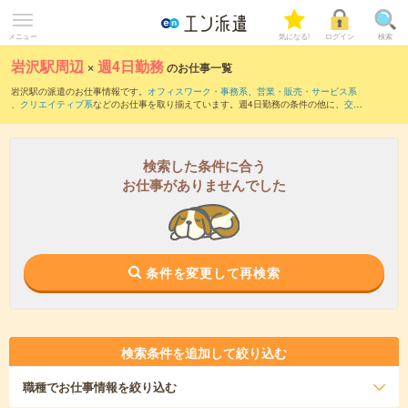
メニュー
気になる!
ログイン
検索
岩沢駅周辺
×
週4日勤務
のお仕事一覧
岩沢駅の派遣のお仕事情報です。
オフィスワーク・事務系
、
営業・販売・サービス系
、
クリエイティブ系
などのお仕事を取り揃えています。週4日勤務の条件の他に、
交通
費別途支給あり
、
職種未経験OK
、
友だちと一緒の応募OK
などのこだわり条件も取り
揃えています。
検索した条件に合う
お仕事がありませんでした
条件を変更して再検索
検索条件を追加して絞り込む
職種
でお仕事情報を絞り込む