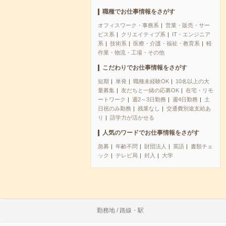
職種でお仕事情報をさがす
オフィスワーク・事務系
営業・販売・サー
ビス系
クリエイティブ系
IT・エンジニア
系
技術系
医療・介護・福祉・教育系
軽
作業・物流・工場・その他
こだわりでお仕事情報をさがす
短期
単発
職種未経験OK
10名以上の大
量募集
友だちと一緒の応募OK
在宅・リモ
ートワーク
週2～3日勤務
週4日勤務
土
日祝のみ勤務
残業なし
交通費別途支給あ
り
語学力が活かせる
人気のワードでお仕事情報をさがす
急募
年齢不問
財団法人
英語
書類チェ
ック
テレビ局
封入
大学
勤務地 / 路線・駅