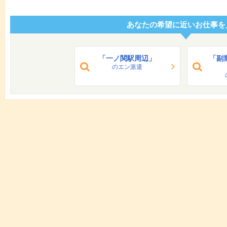
あなたの希望に近いお仕事を
「一ノ関駅周辺」
「副
のエン派遣