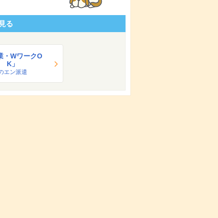
見る
業・WワークO
K」
のエン派遣