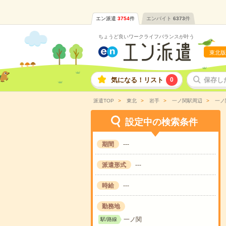
エン派遣
3754
件
エンバイト
6373
件
ちょうど良いワークライフバランスが叶う
東北版
気になる！リスト
0
保存し
派遣TOP
東北
岩手
一ノ関駅周辺
一ノ
設定中の検索条件
期間
---
派遣形式
---
時給
---
勤務地
一ノ関
駅/路線