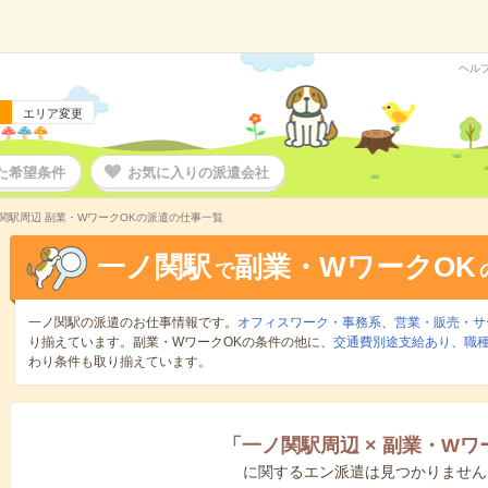
ヘル
エリア変更
た希望条件
お気に入りの派遣会社
関駅周辺 副業・WワークOKの派遣の仕事一覧
一ノ関駅
副業・WワークOK
で
一ノ関駅の派遣のお仕事情報です。
オフィスワーク・事務系
、
営業・販売・サ
り揃えています。副業・WワークOKの条件の他に、
交通費別途支給あり
、
職種
わり条件も取り揃えています。
「
一ノ関駅周辺
×
副業・Wワ
に関するエン派遣は見つかりません