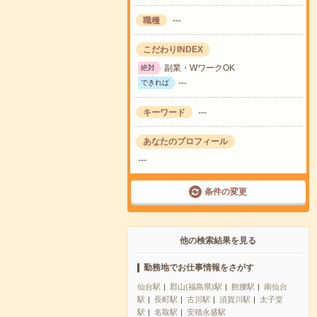
職種
---
こだわりINDEX
副業・WワークOK
絶対
---
できれば
キーワード
---
あなたのプロフィール
---
条件の変更
他の検索結果を見る
勤務地でお仕事情報をさがす
仙台駅
郡山(福島県)駅
館腰駅
南仙台
駅
長町駅
古川駅
須賀川駅
太子堂
駅
名取駅
安積永盛駅