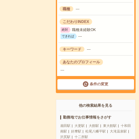
職種
---
こだわりINDEX
職種未経験OK
絶対
---
できれば
キーワード
---
あなたのプロフィール
---
条件の変更
他の検索結果を見る
勤務地でお仕事情報をさがす
扇田駅
大更駅
大館駅
東大館駅
十和田
南駅
好摩駅
松尾八幡平駅
大滝温泉駅
沢尻駅
十二所駅