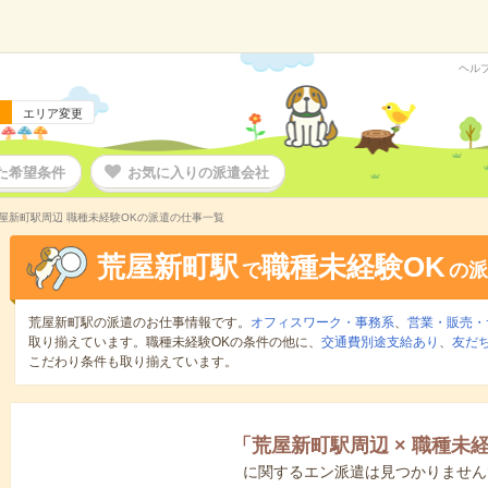
ヘル
エリア変更
た希望条件
お気に入りの派遣会社
屋新町駅周辺 職種未経験OKの派遣の仕事一覧
荒屋新町駅
職種未経験OK
で
の派
荒屋新町駅の派遣のお仕事情報です。
オフィスワーク・事務系
、
営業・販売・
取り揃えています。職種未経験OKの条件の他に、
交通費別途支給あり
、
友だ
こだわり条件も取り揃えています。
「
荒屋新町駅周辺
×
職種未経
に関するエン派遣は見つかりません