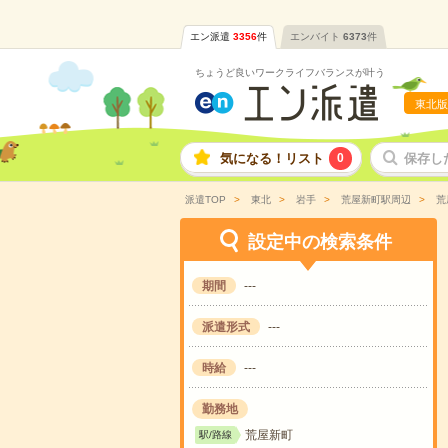
エン派遣
3356
件
エンバイト
6373
件
ちょうど良いワークライフバランスが叶う
東北版
気になる！リスト
0
保存し
派遣TOP
東北
岩手
荒屋新町駅周辺
荒
設定中の検索条件
期間
---
派遣形式
---
時給
---
勤務地
荒屋新町
駅/路線