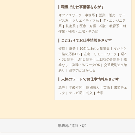
職種でお仕事情報をさがす
オフィスワーク・事務系
営業・販売・サー
ビス系
クリエイティブ系
IT・エンジニア
系
技術系
医療・介護・福祉・教育系
軽
作業・物流・工場・その他
こだわりでお仕事情報をさがす
短期
単発
10名以上の大量募集
友だちと
一緒の応募OK
在宅・リモートワーク
週2
～3日勤務
週4日勤務
土日祝のみ勤務
残
業なし
副業・WワークOK
交通費別途支給
あり
語学力が活かせる
人気のワードでお仕事情報をさがす
急募
年齢不問
財団法人
英語
書類チェ
ック
テレビ局
封入
大学
勤務地 / 路線・駅