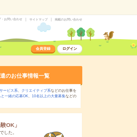
プ・お問い合わせ
サイトマップ
掲載のお問い合わせ
会員登録
ログイン
遣のお仕事情報一覧
サービス系
、
クリエイティブ系
などのお仕事を
ちと一緒の応募OK
、
10名以上の大量募集
などの
験OK
」
でした。