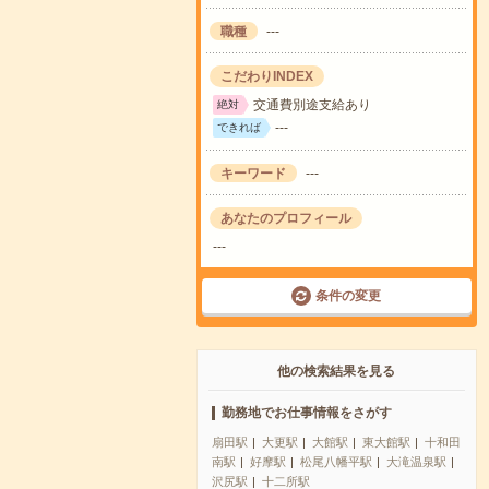
職種
---
こだわりINDEX
交通費別途支給あり
絶対
---
できれば
キーワード
---
あなたのプロフィール
---
条件の変更
他の検索結果を見る
勤務地でお仕事情報をさがす
扇田駅
大更駅
大館駅
東大館駅
十和田
南駅
好摩駅
松尾八幡平駅
大滝温泉駅
沢尻駅
十二所駅