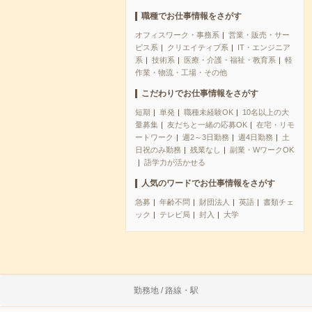
職種でお仕事情報をさがす
オフィスワーク・事務系
営業・販売・サー
ビス系
クリエイティブ系
IT・エンジニア
系
技術系
医療・介護・福祉・教育系
軽
作業・物流・工場・その他
こだわりでお仕事情報をさがす
短期
単発
職種未経験OK
10名以上の大
量募集
友だちと一緒の応募OK
在宅・リモ
ートワーク
週2～3日勤務
週4日勤務
土
日祝のみ勤務
残業なし
副業・WワークOK
語学力が活かせる
人気のワードでお仕事情報をさがす
急募
年齢不問
財団法人
英語
書類チェ
ック
テレビ局
封入
大学
勤務地 / 路線・駅