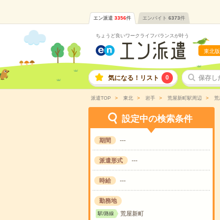
エン派遣
3356
件
エンバイト
6373
件
ちょうど良いワークライフバランスが叶う
東北版
気になる！リスト
0
保存し
派遣TOP
東北
岩手
荒屋新町駅周辺
荒
設定中の検索条件
期間
---
派遣形式
---
時給
---
勤務地
荒屋新町
駅/路線