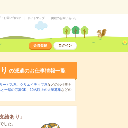
プ・お問い合わせ
サイトマップ
掲載のお問い合わせ
会員登録
ログイン
あり
の派遣のお仕事情報一覧
サービス系
、
クリエイティブ系
などのお仕事を
ちと一緒の応募OK
、
10名以上の大量募集
などの
支給あり
」
でした。