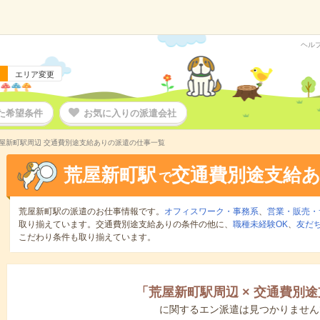
ヘル
エリア変更
た希望条件
お気に入りの派遣会社
屋新町駅周辺 交通費別途支給ありの派遣の仕事一覧
荒屋新町駅
交通費別途支給
で
荒屋新町駅の派遣のお仕事情報です。
オフィスワーク・事務系
、
営業・販売・
取り揃えています。交通費別途支給ありの条件の他に、
職種未経験OK
、
友だ
こだわり条件も取り揃えています。
「
荒屋新町駅周辺
×
交通費別途
に関するエン派遣は見つかりません