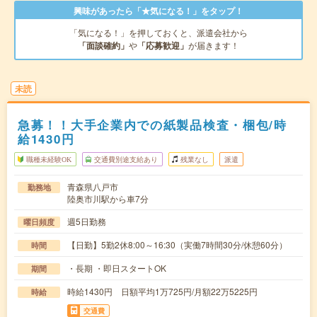
興味があったら「★気になる！」をタップ！
「気になる！」を押しておくと、派遣会社から
「面談確約」
や
「応募歓迎」
が届きます！
未読
急募！！大手企業内での紙製品検査・梱包/時
給1430円
職種未経験OK
交通費別途支給あり
残業なし
派遣
青森県八戸市
勤務地
陸奥市川駅から車7分
週5日勤務
曜日頻度
【日勤】5勤2休8:00～16:30（実働7時間30分/休憩60分）
時間
・長期 ・即日スタートOK
期間
時給1430円 日額平均1万725円/月額22万5225円
時給
交通費