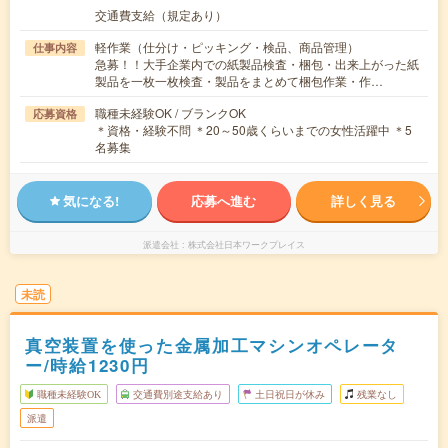
交通費支給（規定あり）
軽作業（仕分け・ピッキング・検品、商品管理）
仕事内容
急募！！大手企業内での紙製品検査・梱包・出来上がった紙
製品を一枚一枚検査・製品をまとめて梱包作業・作…
職種未経験OK / ブランクOK
応募資格
＊資格・経験不問 ＊20～50歳くらいまでの女性活躍中 ＊5
名募集
気になる!
応募へ進む
詳しく見る
派遣会社
株式会社日本ワークプレイス
未読
真空装置を使った金属加工マシンオペレータ
ー/時給1230円
職種未経験OK
交通費別途支給あり
土日祝日が休み
残業なし
派遣