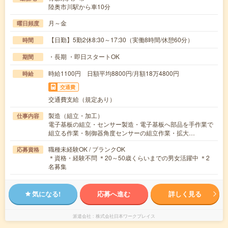
陸奥市川駅から車10分
月～金
曜日頻度
【日勤】5勤2休8:30～17:30（実働8時間/休憩60分）
時間
・長期 ・即日スタートOK
期間
時給1100円 日額平均8800円/月額18万4800円
時給
交通費
交通費支給（規定あり）
製造（組立・加工）
仕事内容
電子基板の組立・センサー製造・電子基板へ部品を手作業で
組立る作業・制御器角度センサーの組立作業・拡大…
職種未経験OK / ブランクOK
応募資格
＊資格・経験不問 ＊20～50歳くらいまでの男女活躍中 ＊2
名募集
気になる!
応募へ進む
詳しく見る
派遣会社
株式会社日本ワークプレイス