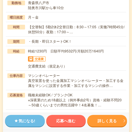
青森県八戸市
勤務地
陸奥市川駅から車10分
月～金
曜日頻度
【交替制】5勤2休2交替日勤：8:30～17:05（実働7時間45分/
時間
休憩50分）夜勤：17:00～…
・長期・即日スタートOK！
期間
時給1230円 日額平均9532円/月額20万1640円
時給
交通費
交通費支給（規定あり）
マシンオペレーター
仕事内容
真空装置を使った金属加工マシンオペレーター・加工する金
属をマシンに設置する作業・加工するマシンの操作…
職種未経験OK / ブランクOK
応募資格
※深夜業のため18歳以上（例外事由2号）資格・経験不問20
～50歳くらいまでの男性活躍中！4名募集！…
気になる!
応募へ進む
詳しく見る