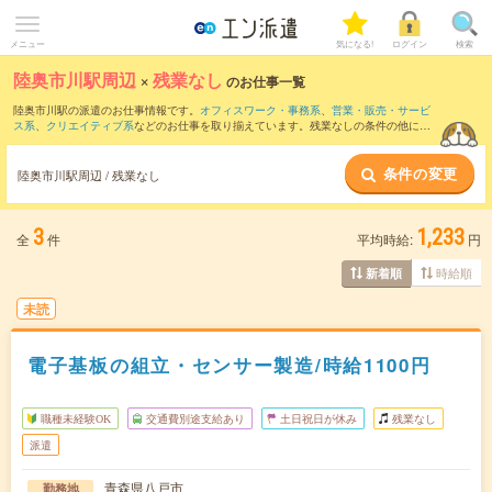
メニュー
気になる!
ログイン
検索
陸奥市川駅周辺
×
残業なし
のお仕事一覧
陸奥市川駅の派遣のお仕事情報です。
オフィスワーク・事務系
、
営業・販売・サービ
ス系
、
クリエイティブ系
などのお仕事を取り揃えています。残業なしの条件の他に、
交通費別途支給あり
、
職種未経験OK
、
友だちと一緒の応募OK
などのこだわり条件も
取り揃えています。
条件の変更
陸奥市川駅周辺 / 残業なし
3
1,233
全
件
平均時給:
円
時給順
新着順
未読
電子基板の組立・センサー製造/時給1100円
職種未経験OK
交通費別途支給あり
土日祝日が休み
残業なし
派遣
青森県八戸市
勤務地