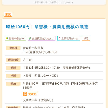
派遣会社
株式会社日本ワークプレイス
未読
時給1050円！除雪機・農業用機械の製造
職種未経験OK
交通費別途支給あり
土日祝日が休み
派遣
青森県十和田市
勤務地
三沢(青森県)駅から車30分
月～金
曜日頻度
【日勤】5勤2休8:30～17:30（実働8時間/休憩60分）
時間
・長期・即日スタートOK！
期間
時給1100円 日額平均8800円/月額18万4800円/残込19万
時給
8550円
交通費
交通費支給（規定あり）
軽作業（仕分け・ピッキング・検品、商品管理）
仕事内容