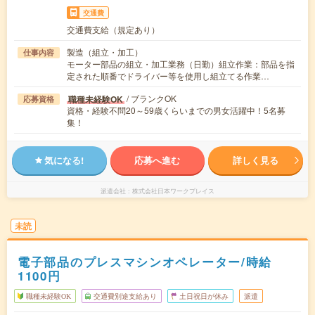
交通費
交通費支給（規定あり）
製造（組立・加工）
仕事内容
モーター部品の組立・加工業務（日勤）組立作業：部品を指
定された順番でドライバー等を使用し組立てる作業…
/ ブランクOK
職種未経験OK
応募資格
資格・経験不問20～59歳くらいまでの男女活躍中！5名募
集！
気になる!
応募へ進む
詳しく見る
派遣会社
株式会社日本ワークプレイス
未読
電子部品のプレスマシンオペレーター/時給
1100円
職種未経験OK
交通費別途支給あり
土日祝日が休み
派遣