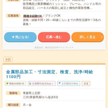
除雪機及び農業機械のミッション、フレーム、ハンドル等の
部品組立、ハーネスの取回し組立と梱包作業除雪機…
/ ブランクOK
職種未経験OK
応募資格
資格・経験不問！20～49歳くらいまでの男性活躍中！3名の
募集！
気になる!
応募へ進む
詳しく見る
派遣会社
株式会社日本ワークプレイス
未読
金属部品加工・寸法測定、検査、洗浄/時給
1100円
職種未経験OK
交通費別途支給あり
土日祝日が休み
派遣
青森県上北郡
勤務地
三沢(青森県)駅から徒歩5分
月～金
曜日頻度