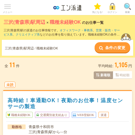
メニュー
気になる!
ログイン
検索
三沢(青森県)駅周辺
×
職種未経験OK
のお仕事一覧
三沢(青森県)駅の派遣のお仕事情報です。
オフィスワーク・事務系
、
営業・販売・サー
ビス系
、
クリエイティブ系
などのお仕事を取り揃えています。職種未経験OKの条件の
他に、
交通費別途支給あり
、
友だちと一緒の応募OK
、
10名以上の大量募集
などのこ
だわり条件も取り揃えています。
条件の変更
三沢(青森県)駅周辺 / 職種未経験OK
11
1,105
全
件
平均時給:
円
時給順
新着順
未読
高時給！車通勤OK！夜勤のお仕事！温度セン
サーの製造
職種未経験OK
交通費別途支給あり
WEB登録OK
派遣
青森県十和田市
勤務地
三沢(青森県)駅から---分