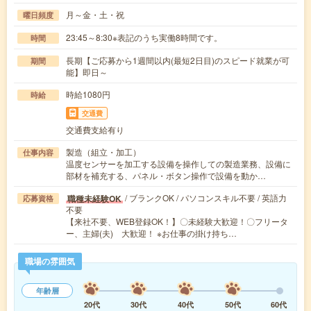
月～金・土・祝
曜日頻度
23:45～8:30※表記のうち実働8時間です。
時間
長期【ご応募から1週間以内(最短2日目)のスピード就業が可
期間
能】即日～
時給1080円
時給
交通費
交通費支給有り
製造（組立・加工）
仕事内容
温度センサーを加工する設備を操作しての製造業務、設備に
部材を補充する、パネル・ボタン操作で設備を動か…
/ ブランクOK / パソコンスキル不要 / 英語力
職種未経験OK
応募資格
不要
【来社不要、WEB登録OK！】〇未経験大歓迎！〇フリータ
ー、主婦(夫) 大歓迎！ ※お仕事の掛け持ち…
職場の雰囲気
年齢層
20代
30代
40代
50代
60代