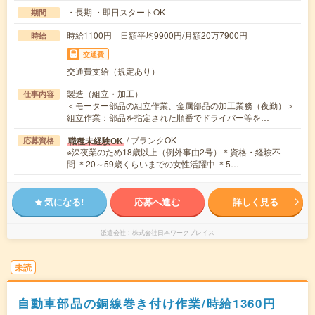
・長期 ・即日スタートOK
期間
時給1100円 日額平均9900円/月額20万7900円
時給
交通費
交通費支給（規定あり）
製造（組立・加工）
仕事内容
＜モーター部品の組立作業、金属部品の加工業務（夜勤）＞
組立作業：部品を指定された順番でドライバー等を…
/ ブランクOK
職種未経験OK
応募資格
※深夜業のため18歳以上（例外事由2号）＊資格・経験不
問 ＊20～59歳くらいまでの女性活躍中 ＊5…
気になる!
応募へ進む
詳しく見る
派遣会社
株式会社日本ワークプレイス
未読
自動車部品の銅線巻き付け作業/時給1360円