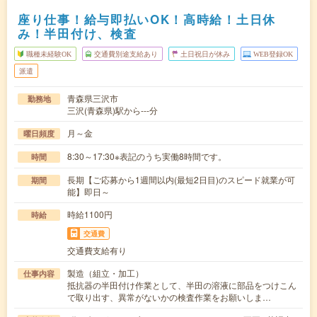
座り仕事！給与即払いOK！高時給！土日休
み！半田付け、検査
職種未経験OK
交通費別途支給あり
土日祝日が休み
WEB登録OK
派遣
青森県三沢市
勤務地
三沢(青森県)駅から---分
月～金
曜日頻度
8:30～17:30※表記のうち実働8時間です。
時間
長期【ご応募から1週間以内(最短2日目)のスピード就業が可
期間
能】即日～
時給1100円
時給
交通費
交通費支給有り
製造（組立・加工）
仕事内容
抵抗器の半田付け作業として、半田の溶液に部品をつけこん
で取り出す、異常がないかの検査作業をお願いしま…