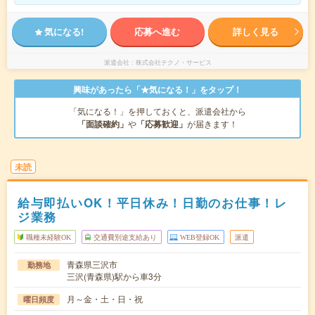
気になる!
応募へ進む
詳しく見る
派遣会社
株式会社テクノ・サービス
興味があったら「★気になる！」をタップ！
「気になる！」を押しておくと、派遣会社から
「面談確約」
や
「応募歓迎」
が届きます！
未読
給与即払いOK！平日休み！日勤のお仕事！レ
ジ業務
職種未経験OK
交通費別途支給あり
WEB登録OK
派遣
青森県三沢市
勤務地
三沢(青森県)駅から車3分
月～金・土・日・祝
曜日頻度