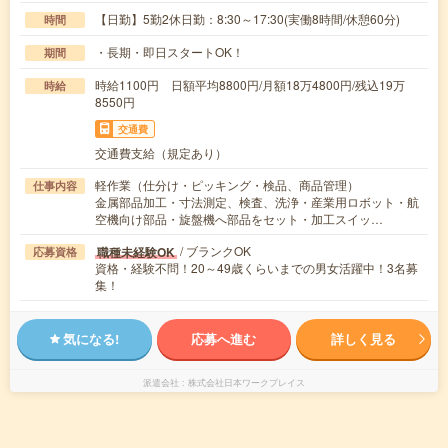
【日勤】5勤2休日勤：8:30～17:30(実働8時間/休憩60分)
時間
・長期・即日スタートOK！
期間
時給1100円 日額平均8800円/月額18万4800円/残込19万
時給
8550円
交通費
交通費支給（規定あり）
軽作業（仕分け・ピッキング・検品、商品管理）
仕事内容
金属部品加工・寸法測定、検査、洗浄・産業用ロボット・航
空機向け部品・旋盤機へ部品をセット・加工スイッ…
/ ブランクOK
職種未経験OK
応募資格
資格・経験不問！20～49歳くらいまでの男女活躍中！3名募
集！
気になる!
応募へ進む
詳しく見る
派遣会社
株式会社日本ワークプレイス