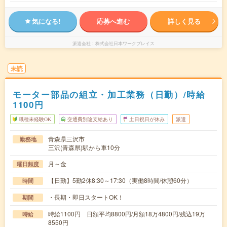
気になる!
応募へ進む
詳しく見る
派遣会社
株式会社日本ワークプレイス
未読
モーター部品の組立・加工業務（日勤）/時給
1100円
職種未経験OK
交通費別途支給あり
土日祝日が休み
派遣
青森県三沢市
勤務地
三沢(青森県)駅から車10分
月～金
曜日頻度
【日勤】5勤2休8:30～17:30（実働8時間/休憩60分）
時間
・長期・即日スタートOK！
期間
時給1100円 日額平均8800円/月額18万4800円/残込19万
時給
8550円