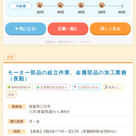
年齢層
20代
30代
40代
50代
60代
気になる!
応募へ進む
詳しく見る
派遣会社
株式会社テクノ・サービス
未読
モーター部品の組立作業、金属部品の加工業務
（夜勤）
職種未経験OK
交通費別途支給あり
土日祝日が休み
残業なし
派遣
青森県三沢市
勤務地
三沢(青森県)駅から車6分
月～金
曜日頻度
【夜勤】5勤2休17:00～翌2:00（実働8時間/休憩60分）
時間