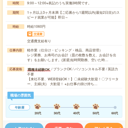
9:00～12:00※表記のうち実働3時間です。
時間
1ヶ月以上3ヶ月未満【ご応募から1週間以内(最短2日目)のス
期間
ピード就業が可能】即日～
時給1060円
時給
交通費
交通費支給有り
軽作業（仕分け・ピッキング・検品、商品管理）
仕事内容
レジ業務、お寿司のお会計（皿の枚数を数え、お会計を出
す）をお願いします。(派遣)短時間勤務、空いた時…
/ ブランクOK / パソコンスキル不要 / 英語力
職種未経験OK
応募資格
不要
【来社不要、WEB登録OK！】〇未経験大歓迎！〇フリータ
ー、主婦(夫) 大歓迎！ ※お仕事の掛け持ち…
職場の雰囲気
年齢層
20代
30代
40代
50代
60代