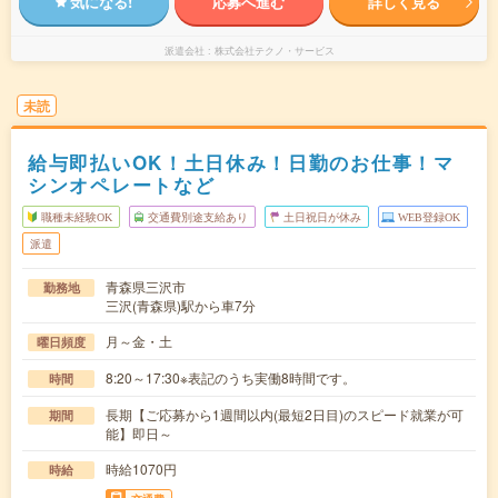
気になる!
応募へ進む
詳しく見る
派遣会社
株式会社テクノ・サービス
未読
給与即払いOK！土日休み！日勤のお仕事！マ
シンオペレートなど
職種未経験OK
交通費別途支給あり
土日祝日が休み
WEB登録OK
派遣
青森県三沢市
勤務地
三沢(青森県)駅から車7分
月～金・土
曜日頻度
8:20～17:30※表記のうち実働8時間です。
時間
長期【ご応募から1週間以内(最短2日目)のスピード就業が可
期間
能】即日～
時給1070円
時給