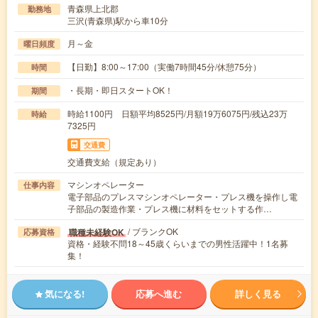
青森県上北郡
勤務地
三沢(青森県)駅から車10分
月～金
曜日頻度
【日勤】8:00～17:00（実働7時間45分/休憩75分）
時間
・長期・即日スタートOK！
期間
時給1100円 日額平均8525円/月額19万6075円/残込23万
時給
7325円
交通費
交通費支給（規定あり）
マシンオペレーター
仕事内容
電子部品のプレスマシンオペレーター・プレス機を操作し電
子部品の製造作業・プレス機に材料をセットする作…
/ ブランクOK
職種未経験OK
応募資格
資格・経験不問18～45歳くらいまでの男性活躍中！1名募
集！
気になる!
応募へ進む
詳しく見る