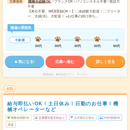
/ ブランクOK / パソコンスキル不要 / 英語力
職種未経験OK
応募資格
不要
【来社不要、WEB登録OK！】〇未経験大歓迎！〇フリータ
ー、主婦(夫) 大歓迎！ ※お仕事の掛け持ち…
職場の雰囲気
年齢層
20代
30代
40代
50代
60代
気になる!
応募へ進む
詳しく見る
派遣会社
株式会社テクノ・サービス
未読
給与即払いOK！土日休み！日勤のお仕事！機
械オペレーターなど
職種未経験OK
交通費別途支給あり
土日祝日が休み
WEB登録OK
派遣