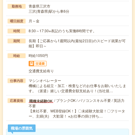
青森県三沢市
勤務地
三沢(青森県)駅から車6分
月～金
曜日頻度
8:30～17:30※表記のうち実働8時間です。
時間
長期【ご応募から1週間以内(最短2日目)のスピード就業が可
期間
能】即日～
時給1050円
時給
交通費
交通費支給有り
マシンオペレーター
仕事内容
機械による組立・加工・検査などのお仕事をお願いいたしま
す。（派遣）嬉しい交通費全額支給あり！(当社規…
/ ブランクOK / パソコンスキル不要 / 英語力
職種未経験OK
応募資格
不要
【来社不要、WEB登録OK！】〇未経験大歓迎！〇フリータ
ー、主婦(夫) 大歓迎！ ※お仕事の掛け持ち…
職場の雰囲気