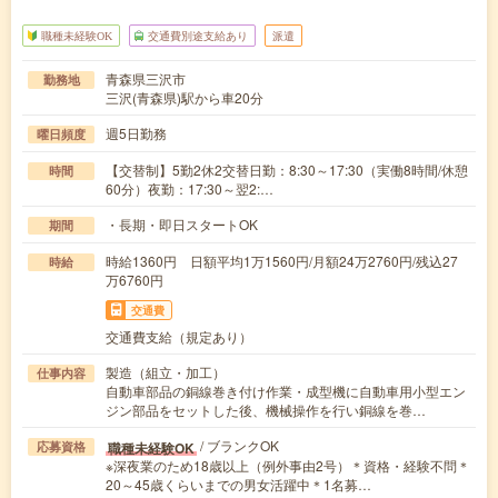
職種未経験OK
交通費別途支給あり
派遣
青森県三沢市
勤務地
三沢(青森県)駅から車20分
週5日勤務
曜日頻度
【交替制】5勤2休2交替日勤：8:30～17:30（実働8時間/休憩
時間
60分）夜勤：17:30～翌2:…
・長期・即日スタートOK
期間
時給1360円 日額平均1万1560円/月額24万2760円/残込27
時給
万6760円
交通費
交通費支給（規定あり）
製造（組立・加工）
仕事内容
自動車部品の銅線巻き付け作業・成型機に自動車用小型エン
ジン部品をセットした後、機械操作を行い銅線を巻…
/ ブランクOK
職種未経験OK
応募資格
※深夜業のため18歳以上（例外事由2号）＊資格・経験不問＊
20～45歳くらいまでの男女活躍中＊1名募…