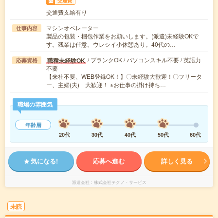
交通費
交通費支給有り
マシンオペレーター
仕事内容
製品の包装・梱包作業をお願いします。(派遣)未経験OKで
す。残業は任意。ウレシイ小休憩あり。40代の…
/ ブランクOK / パソコンスキル不要 / 英語力
職種未経験OK
応募資格
不要
【来社不要、WEB登録OK！】〇未経験大歓迎！〇フリータ
ー、主婦(夫) 大歓迎！ ※お仕事の掛け持ち…
職場の雰囲気
年齢層
20代
30代
40代
50代
60代
気になる!
応募へ進む
詳しく見る
派遣会社
株式会社テクノ・サービス
未読