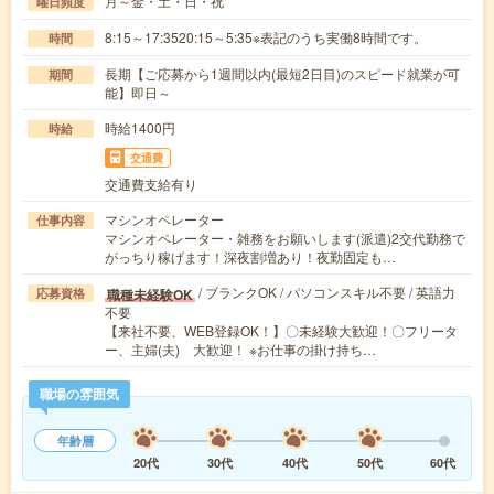
月～金・土・日・祝
曜日頻度
8:15～17:3520:15～5:35※表記のうち実働8時間です。
時間
長期【ご応募から1週間以内(最短2日目)のスピード就業が可
期間
能】即日～
時給1400円
時給
交通費
交通費支給有り
マシンオペレーター
仕事内容
マシンオペレーター・雑務をお願いします(派遣)2交代勤務で
がっちり稼げます！深夜割増あり！夜勤固定も…
/ ブランクOK / パソコンスキル不要 / 英語力
職種未経験OK
応募資格
不要
【来社不要、WEB登録OK！】〇未経験大歓迎！〇フリータ
ー、主婦(夫) 大歓迎！ ※お仕事の掛け持ち…
職場の雰囲気
年齢層
20代
30代
40代
50代
60代