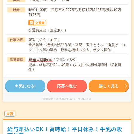
時給1100円 日額平均7975円/月額18万3425円/残込19万
時給
7175円
交通費
交通費支給（規定あり）
製造（組立・加工）
仕事内容
食品製造・機械の洗浄作業・豆腐・玉子とうふ・油揚げ・コ
ンニャク等の製造・原料を機械へ投入、ボタン操作…
/ ブランクOK
職種未経験OK
応募資格
資格・経験不問20～49歳くらいまでの男性活躍中！2名募
集！
気になる!
応募へ進む
詳しく見る
派遣会社
株式会社日本ワークプレイス
未読
給与即払いOK！高時給！平日休み！牛乳の殺