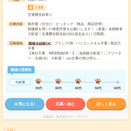
交通費
交通費支給有り
軽作業（仕分け・ピッキング・検品、商品管理）
仕事内容
顕微鏡を用いた検査作業をお願いします！（派遣）未経験者
大歓迎！交通費全額支給(当社規定あり)！日勤固…
/ ブランクOK / パソコンスキル不要 / 英語力
職種未経験OK
応募資格
不要
【来社不要、WEB登録OK！】〇未経験大歓迎！〇フリータ
ー、主婦(夫) 大歓迎！ ※お仕事の掛け持ち…
職場の雰囲気
年齢層
20代
30代
40代
50代
60代
気になる!
応募へ進む
詳しく見る
派遣会社
株式会社テクノ・サービス