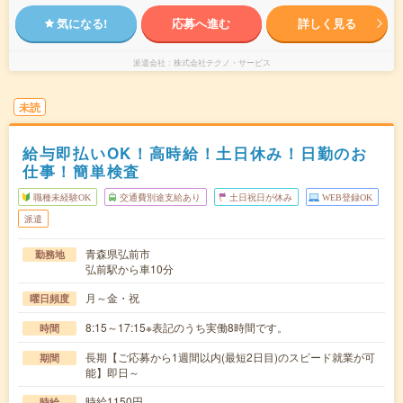
気になる!
応募へ進む
詳しく見る
派遣会社
株式会社テクノ・サービス
未読
給与即払いOK！高時給！土日休み！日勤のお
仕事！簡単検査
職種未経験OK
交通費別途支給あり
土日祝日が休み
WEB登録OK
派遣
青森県弘前市
勤務地
弘前駅から車10分
月～金・祝
曜日頻度
8:15～17:15※表記のうち実働8時間です。
時間
長期【ご応募から1週間以内(最短2日目)のスピード就業が可
期間
能】即日～
時給1150円
時給