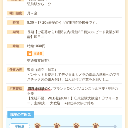
弘前駅から---分
月～金
曜日頻度
8:30～17:20※表記のうち実働7時間40分です。
時間
長期【ご応募から1週間以内(最短2日目)のスピード就業が可
期間
能】即日～
時給1030円
時給
交通費
交通費支給有り
製造（組立・加工）
仕事内容
ピンセットを使用してデジタルカメラの部品の基板へのプラ
スチック片の組み付け、はんだ付け作業をお願いし…
/ ブランクOK / パソコンスキル不要 / 英語力
職種未経験OK
応募資格
不要
【来社不要、WEB登録OK！】〇未経験大歓迎！〇フリータ
ー、主婦(夫) 大歓迎！ ※お仕事の掛け持ち…
職場の雰囲気
年齢層