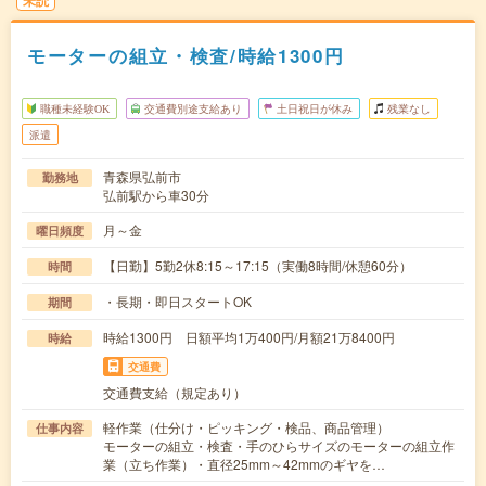
未読
モーターの組立・検査/時給1300円
職種未経験OK
交通費別途支給あり
土日祝日が休み
残業なし
派遣
青森県弘前市
勤務地
弘前駅から車30分
月～金
曜日頻度
【日勤】5勤2休8:15～17:15（実働8時間/休憩60分）
時間
・長期・即日スタートOK
期間
時給1300円 日額平均1万400円/月額21万8400円
時給
交通費
交通費支給（規定あり）
軽作業（仕分け・ピッキング・検品、商品管理）
仕事内容
モーターの組立・検査・手のひらサイズのモーターの組立作
業（立ち作業）・直径25mm～42mmのギヤを…