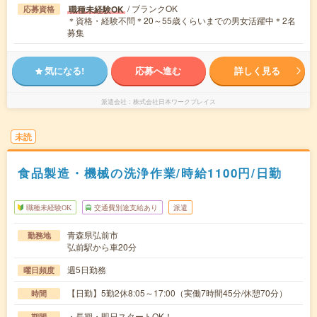
/ ブランクOK
職種未経験OK
応募資格
＊資格・経験不問＊20～55歳くらいまでの男女活躍中＊2名
募集
気になる!
応募へ進む
詳しく見る
派遣会社
株式会社日本ワークプレイス
未読
食品製造・機械の洗浄作業/時給1100円/日勤
職種未経験OK
交通費別途支給あり
派遣
青森県弘前市
勤務地
弘前駅から車20分
週5日勤務
曜日頻度
【日勤】5勤2休8:05～17:00（実働7時間45分/休憩70分）
時間
・長期・即日スタートOK！
期間