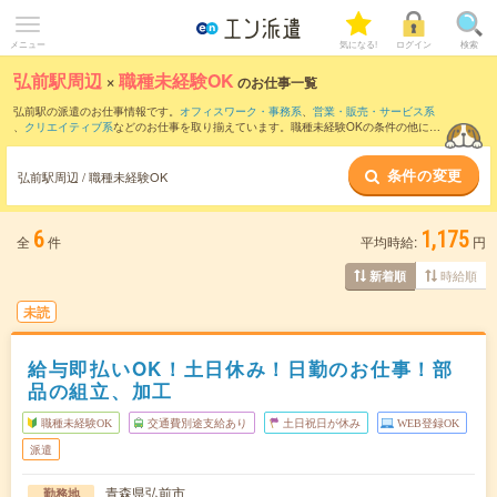
メニュー
気になる!
ログイン
検索
弘前駅周辺
×
職種未経験OK
のお仕事一覧
弘前駅の派遣のお仕事情報です。
オフィスワーク・事務系
、
営業・販売・サービス系
、
クリエイティブ系
などのお仕事を取り揃えています。職種未経験OKの条件の他に、
交通費別途支給あり
、
友だちと一緒の応募OK
、
10名以上の大量募集
などのこだわり
条件も取り揃えています。
条件の変更
弘前駅周辺 / 職種未経験OK
6
1,175
全
件
平均時給:
円
時給順
新着順
未読
給与即払いOK！土日休み！日勤のお仕事！部
品の組立、加工
職種未経験OK
交通費別途支給あり
土日祝日が休み
WEB登録OK
派遣
青森県弘前市
勤務地