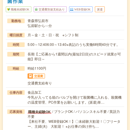
菌作業
職種未経験OK
交通費別途支給あり
WEB登録OK
派遣
青森県弘前市
勤務地
弘前駅から---分
月～金・土・日・祝 ※シフト制
曜日頻度
5:00～12:406:00～13:40※表記のうち実働6時間40分です。
時間
長期【ご応募から1週間以内(最短2日目)のスピード就業が可
期間
能】即日～
時給1100円
時給
交通費
交通費支給有り
食品加工
仕事内容
牛乳が入ってる箱のバルブを開けて殺菌機に入れる、殺菌機
の温度管理、PC作業をお願いします。(派遣)単…
/ ブランクOK / パソコンスキル不要 / 英語力
職種未経験OK
応募資格
不要
【来社不要、WEB登録OK！】〇未経験大歓迎！〇フリータ
ー、主婦(夫) 大歓迎！ ※お仕事の掛け持ち…