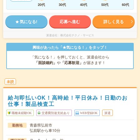
20代
30代
40代
50代
60代
気になる!
応募へ進む
詳しく見る
派遣会社
株式会社テクノ・サービス
興味があったら「★気になる！」をタップ！
「気になる！」を押しておくと、派遣会社から
「面談確約」
や
「応募歓迎」
が届きます！
未読
給与即払いOK！高時給！平日休み！日勤のお
仕事！製品検査工
職種未経験OK
交通費別途支給あり
WEB登録OK
派遣
青森県弘前市
勤務地
弘前駅から車10分