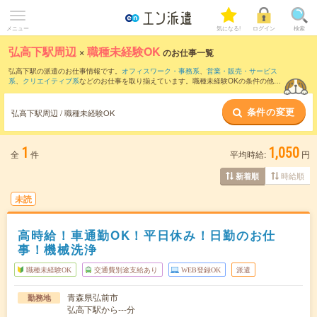
メニュー
気になる!
ログイン
検索
弘高下駅周辺
×
職種未経験OK
のお仕事一覧
弘高下駅の派遣のお仕事情報です。
オフィスワーク・事務系
、
営業・販売・サービス
系
、
クリエイティブ系
などのお仕事を取り揃えています。職種未経験OKの条件の他
に、
交通費別途支給あり
、
友だちと一緒の応募OK
、
10名以上の大量募集
などのこだ
わり条件も取り揃えています。
条件の変更
弘高下駅周辺 / 職種未経験OK
1
1,050
全
件
平均時給:
円
時給順
新着順
未読
高時給！車通勤OK！平日休み！日勤のお仕
事！機械洗浄
職種未経験OK
交通費別途支給あり
WEB登録OK
派遣
青森県弘前市
勤務地
弘高下駅から---分