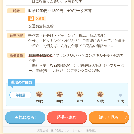
日はご相談ください。★急募です！
時給1050円～1250円 ★Wワーク不可
時給
交通費
交通費全額支給
軽作業（仕分け・ピッキング・検品、商品管理）
仕事内容
仕分け・ピッキング・検品など、ご希望に合わせてお仕事を
ご紹介！＼例えばこんなお仕事／〇商品の箱詰め・…
/ ブランクOK / パソコンスキル不要 / 英語力
職種未経験OK
応募資格
不要
【来社不要、WEB登録OK！】〇未経験大歓迎！〇フリータ
ー、主婦(夫) 大歓迎！〇ブランクOK〇週5…
職場の雰囲気
年齢層
20代
30代
40代
50代
60代
気になる!
応募へ進む
詳しく見る
派遣会社
株式会社テクノ・サービス 採用担当