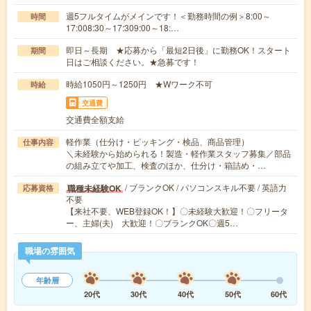
週5フルタイムがメインです！＜勤務時間の例＞8:00～
時間
17:008:30～17:309:00～18:…
即日～長期 ★応募から「最短2日後」に勤務OK！スタート
期間
日はご相談ください。★急募です！
時給1050円～1250円 ★Wワーク不可
時給
交通費
交通費全額支給
軽作業（仕分け・ピッキング・検品、商品管理）
仕事内容
＼未経験から始められる！製造・軽作業スタッフ募集／部品
の組み立てや加工、検査のほか、仕分け・箱詰め・…
/ ブランクOK / パソコンスキル不要 / 英語力
職種未経験OK
応募資格
不要
【来社不要、WEB登録OK！】〇未経験大歓迎！〇フリータ
ー、主婦(夫) 大歓迎！〇ブランクOK〇週5…
職場の雰囲気
年齢層
20代
30代
40代
50代
60代