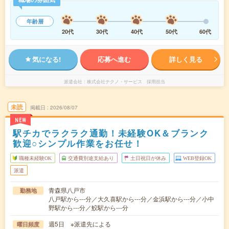
年齢層
20代
30代
40代
50代
60代
気になる!
応募へ進む
詳しく見る
派遣会社
株式会社テクノ・サービス 採用担当
未読
掲載日
2026/08/07
NEW
駅チカでラクラク通勤！未経験OK＆ブランク
歓迎○シンプル作業をお任せ！
職種未経験OK
交通費別途支給あり
土日祝日が休み
WEB登録OK
派遣
青森県八戸市
勤務地
八戸駅から---分／大久喜駅から---分／金浜駅から---分／小中
野駅から---分／鮫駅から---分
週5日 ※派遣先による
曜日頻度