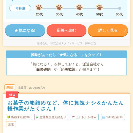
年齢層
20代
30代
40代
50代
60代
気になる!
応募へ進む
詳しく見る
派遣会社
株式会社テクノ・サービス 採用担当
興味があったら「★気になる！」をタップ！
「気になる！」を押しておくと、派遣会社から
「面談確約」
や
「応募歓迎」
が届きます！
未読
掲載日
2026/08/09
NEW
お菓子の箱詰めなど、体に負担ナシ＆かんたん
軽作業がたくさん！
職種未経験OK
交通費別途支給あり
土日祝日が休み
WEB登録OK
派遣