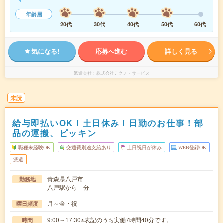
年齢層
20代
30代
40代
50代
60代
気になる!
応募へ進む
詳しく見る
派遣会社
株式会社テクノ・サービス
未読
給与即払いOK！土日休み！日勤のお仕事！部
品の運搬、ピッキン
職種未経験OK
交通費別途支給あり
土日祝日が休み
WEB登録OK
派遣
青森県八戸市
勤務地
八戸駅から---分
月～金・祝
曜日頻度
9:00～17:30※表記のうち実働7時間40分です。
時間