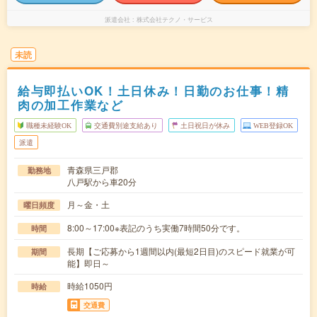
派遣会社
株式会社テクノ・サービス
未読
給与即払いOK！土日休み！日勤のお仕事！精
肉の加工作業など
職種未経験OK
交通費別途支給あり
土日祝日が休み
WEB登録OK
派遣
青森県三戸郡
勤務地
八戸駅から車20分
月～金・土
曜日頻度
8:00～17:00※表記のうち実働7時間50分です。
時間
長期【ご応募から1週間以内(最短2日目)のスピード就業が可
期間
能】即日～
時給1050円
時給
交通費