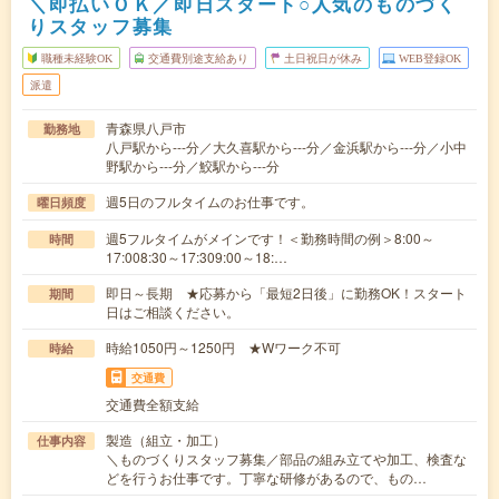
＼即払いＯＫ／即日スタート○人気のものづく
りスタッフ募集
職種未経験OK
交通費別途支給あり
土日祝日が休み
WEB登録OK
派遣
青森県八戸市
勤務地
八戸駅から---分／大久喜駅から---分／金浜駅から---分／小中
野駅から---分／鮫駅から---分
週5日のフルタイムのお仕事です。
曜日頻度
週5フルタイムがメインです！＜勤務時間の例＞8:00～
時間
17:008:30～17:309:00～18:…
即日～長期 ★応募から「最短2日後」に勤務OK！スタート
期間
日はご相談ください。
時給1050円～1250円 ★Wワーク不可
時給
交通費
交通費全額支給
製造（組立・加工）
仕事内容
＼ものづくりスタッフ募集／部品の組み立てや加工、検査な
どを行うお仕事です。丁寧な研修があるので、もの…