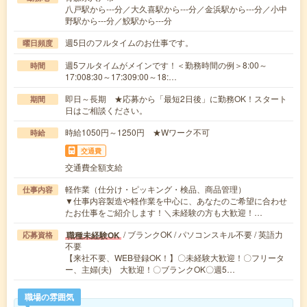
八戸駅から---分／大久喜駅から---分／金浜駅から---分／小中
野駅から---分／鮫駅から---分
週5日のフルタイムのお仕事です。
曜日頻度
週5フルタイムがメインです！＜勤務時間の例＞8:00～
時間
17:008:30～17:309:00～18:…
即日～長期 ★応募から「最短2日後」に勤務OK！スタート
期間
日はご相談ください。
時給1050円～1250円 ★Wワーク不可
時給
交通費
交通費全額支給
軽作業（仕分け・ピッキング・検品、商品管理）
仕事内容
▼仕事内容製造や軽作業を中心に、あなたのご希望に合わせ
たお仕事をご紹介します！＼未経験の方も大歓迎！…
/ ブランクOK / パソコンスキル不要 / 英語力
職種未経験OK
応募資格
不要
【来社不要、WEB登録OK！】〇未経験大歓迎！〇フリータ
ー、主婦(夫) 大歓迎！〇ブランクOK〇週5…
職場の雰囲気