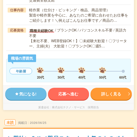
軽作業（仕分け・ピッキング・検品、商品管理）
仕事内容
製造や軽作業を中心に、あなたのご希望に合わせたお仕事を
ご紹介します！＼例えばこんなお仕事です／商品の…
/ ブランクOK / パソコンスキル不要 / 英語力
職種未経験OK
応募資格
不要
【来社不要、WEB登録OK！】〇未経験大歓迎！〇フリータ
ー、主婦(夫) 大歓迎！〇ブランクOK〇週5…
職場の雰囲気
年齢層
20代
30代
40代
50代
60代
気になる!
応募へ進む
詳しく見る
派遣会社
株式会社テクノ・サービス 採用担当
未読
掲載日
2026/06/25