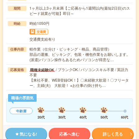
1ヶ月以上3ヶ月未満【ご応募から1週間以内(最短2日目)のス
期間
ピード就業が可能】即日～
時給1050円
時給
交通費
交通費支給有り
軽作業（仕分け・ピッキング・検品、商品管理）
仕事内容
部品の運搬、ピッキング、包装・梱包作業をお願いします。
(派遣)パソコン操作もあるためパソコンが得意な…
/ ブランクOK / パソコンスキル不要 / 英語力
職種未経験OK
応募資格
不要
【来社不要、WEB登録OK！】〇未経験大歓迎！〇フリータ
ー、主婦(夫) 大歓迎！ ※お仕事の掛け持ち…
職場の雰囲気
年齢層
20代
30代
40代
50代
60代
気になる!
応募へ進む
詳しく見る