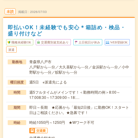
未読
掲載日
2026/07/03
即払いOK！未経験でも安心＊箱詰め・検品・
盛り付けなど
職種未経験OK
交通費別途支給あり
土日祝日が休み
WEB登録OK
派遣
青森県八戸市
勤務地
八戸駅から---分／大久喜駅から---分／金浜駅から---分／小中
野駅から---分／鮫駅から---分
週5日 ※派遣先による
曜日頻度
週5フルタイムがメインです！＜勤務時間の例＞8:00～
時間
17:008:30～17:309:00～18:…
即日～長期 ★応募から「最短2日後」に勤務OK！スタート
期間
日はご相談ください。★急募です！
時給1050円～1250円 ★Wワーク不可
時給
交通費
交通費全額支給