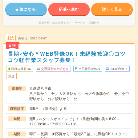
気になる!
応募へ進む
詳しく見る
派遣会社
株式会社テクノ・サービス 採用担当
未読
掲載日
2026/08/07
NEW
長期×安心＊WEB登録OK！未経験歓迎〇コツ
コツ軽作業スタッフ募集！
職種未経験OK
交通費別途支給あり
土日祝日が休み
WEB登録OK
派遣
青森県八戸市
勤務地
八戸駅から---分／大久喜駅から---分／金浜駅から---分／小中
野駅から---分／鮫駅から---分
週5日 ※派遣先による
曜日頻度
週5フルタイムがメインです！＜勤務時間の例＞8:00～
時間
17:008:30～17:309:00～18:…
即日～長期 ★応募から「最短2日後」に勤務OK！スタート
期間