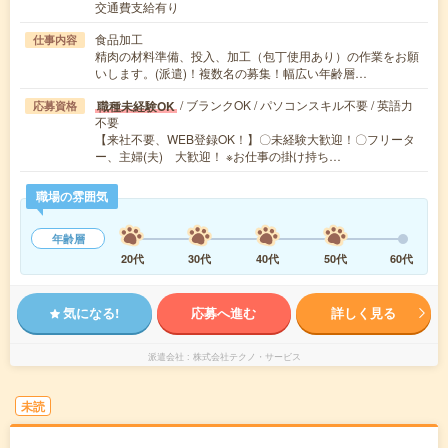
交通費支給有り
食品加工
仕事内容
精肉の材料準備、投入、加工（包丁使用あり）の作業をお願
いします。(派遣)！複数名の募集！幅広い年齢層…
/ ブランクOK / パソコンスキル不要 / 英語力
職種未経験OK
応募資格
不要
【来社不要、WEB登録OK！】〇未経験大歓迎！〇フリータ
ー、主婦(夫) 大歓迎！ ※お仕事の掛け持ち…
職場の雰囲気
年齢層
20代
30代
40代
50代
60代
気になる!
応募へ進む
詳しく見る
派遣会社
株式会社テクノ・サービス
未読