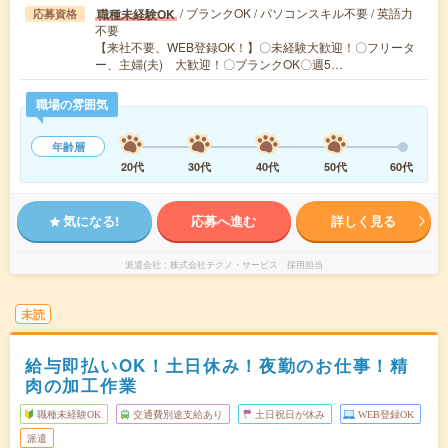
/ ブランクOK / パソコンスキル不要 / 英語力
職種未経験OK
応募資格
不要
【来社不要、WEB登録OK！】〇未経験大歓迎！〇フリータ
ー、主婦(夫) 大歓迎！〇ブランクOK〇週5…
職場の雰囲気
年齢層
20代
30代
40代
50代
60代
気になる!
応募へ進む
詳しく見る
派遣会社
株式会社テクノ・サービス 採用担当
未読
給与即払いOK！土日休み！夜勤のお仕事！精
肉の加工作業
職種未経験OK
交通費別途支給あり
土日祝日が休み
WEB登録OK
派遣