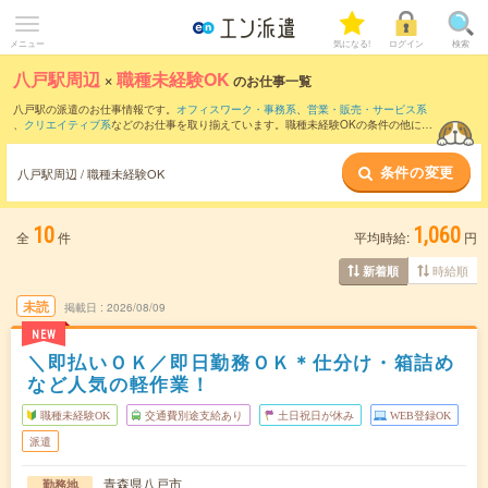
メニュー
気になる!
ログイン
検索
八戸駅周辺
×
職種未経験OK
のお仕事一覧
八戸駅の派遣のお仕事情報です。
オフィスワーク・事務系
、
営業・販売・サービス系
、
クリエイティブ系
などのお仕事を取り揃えています。職種未経験OKの条件の他に、
交通費別途支給あり
、
友だちと一緒の応募OK
、
10名以上の大量募集
などのこだわり
条件も取り揃えています。
条件の変更
八戸駅周辺 / 職種未経験OK
10
1,060
全
件
平均時給:
円
時給順
新着順
未読
掲載日
2026/08/09
NEW
＼即払いＯＫ／即日勤務ＯＫ＊仕分け・箱詰め
など人気の軽作業！
職種未経験OK
交通費別途支給あり
土日祝日が休み
WEB登録OK
派遣
青森県八戸市
勤務地