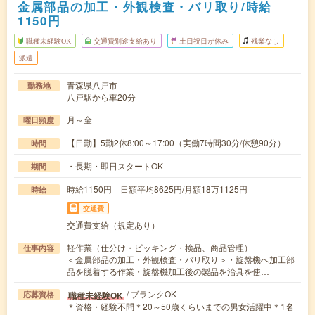
金属部品の加工・外観検査・バリ取り/時給
1150円
職種未経験OK
交通費別途支給あり
土日祝日が休み
残業なし
派遣
青森県八戸市
勤務地
八戸駅から車20分
月～金
曜日頻度
【日勤】5勤2休8:00～17:00（実働7時間30分/休憩90分）
時間
・長期・即日スタートOK
期間
時給1150円 日額平均8625円/月額18万1125円
時給
交通費
交通費支給（規定あり）
軽作業（仕分け・ピッキング・検品、商品管理）
仕事内容
＜金属部品の加工・外観検査・バリ取り＞・旋盤機へ加工部
品を脱着する作業・旋盤機加工後の製品を治具を使…
/ ブランクOK
職種未経験OK
応募資格
＊資格・経験不問＊20～50歳くらいまでの男女活躍中＊1名