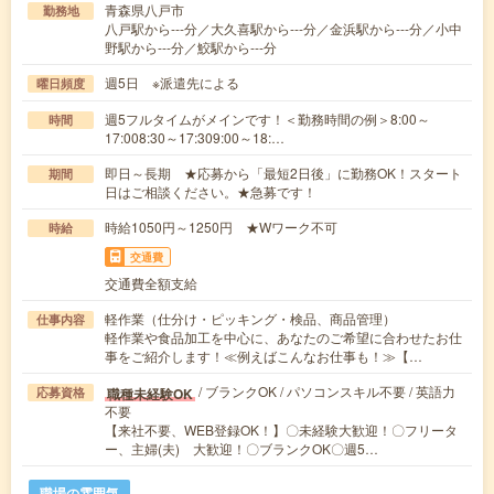
青森県八戸市
勤務地
八戸駅から---分／大久喜駅から---分／金浜駅から---分／小中
野駅から---分／鮫駅から---分
週5日 ※派遣先による
曜日頻度
週5フルタイムがメインです！＜勤務時間の例＞8:00～
時間
17:008:30～17:309:00～18:…
即日～長期 ★応募から「最短2日後」に勤務OK！スタート
期間
日はご相談ください。★急募です！
時給1050円～1250円 ★Wワーク不可
時給
交通費
交通費全額支給
軽作業（仕分け・ピッキング・検品、商品管理）
仕事内容
軽作業や食品加工を中心に、あなたのご希望に合わせたお仕
事をご紹介します！≪例えばこんなお仕事も！≫【…
/ ブランクOK / パソコンスキル不要 / 英語力
職種未経験OK
応募資格
不要
【来社不要、WEB登録OK！】〇未経験大歓迎！〇フリータ
ー、主婦(夫) 大歓迎！〇ブランクOK〇週5…
職場の雰囲気