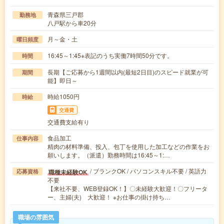
青森県三戸郡
勤務地
八戸駅から車20分
月～金・土
曜日頻度
16:45～1:45※表記のうち実働7時間50分です。
時間
長期【ご応募から1週間以内(最短2日目)のスピード就業が可
期間
能】即日～
時給1050円
時給
交通費
交通費支給有り
食品加工
仕事内容
精肉の材料準備、投入、包丁を使用した加工などの作業をお
願いします。（派遣）勤務時間は16:45～1:…
/ ブランクOK / パソコンスキル不要 / 英語力
職種未経験OK
応募資格
不要
【来社不要、WEB登録OK！】〇未経験大歓迎！〇フリータ
ー、主婦(夫) 大歓迎！ ※お仕事の掛け持ち…
職場の雰囲気